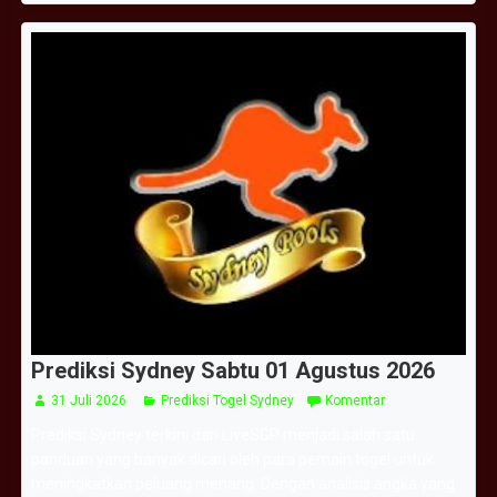
Prediksi Sydney Sabtu 01 Agustus 2026
31 Juli 2026
Prediksi Togel Sydney
Komentar
Prediksi Sydney terkini dari LiveSGP menjadi salah satu
panduan yang banyak dicari oleh para pemain togel untuk
meningkatkan peluang menang. Dengan analisis angka yang