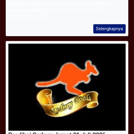
didasarkan pada data keluaran terbaru dan statistik yang
terpercaya, prediksi ini membantu pemain dalam
menentukan angka [...]
Selengkapnya