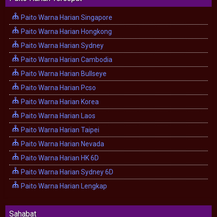
Paito Warna Harian Singapore
Paito Warna Harian Hongkong
Paito Warna Harian Sydney
Paito Warna Harian Cambodia
Paito Warna Harian Bullseye
Paito Warna Harian Pcso
Paito Warna Harian Korea
Paito Warna Harian Laos
Paito Warna Harian Taipei
Paito Warna Harian Nevada
Paito Warna Harian HK 6D
Paito Warna Harian Sydney 6D
Paito Warna Harian Lengkap
Sahabat