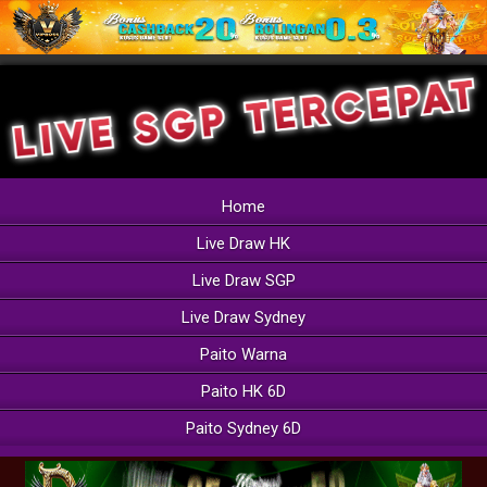
Home
Live Draw HK
Live Draw SGP
Live Draw Sydney
Paito Warna
Paito HK 6D
Paito Sydney 6D