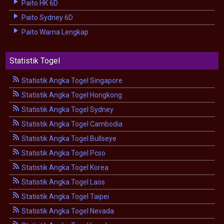
Paito HK 6D
Paito Sydney 6D
Paito Warna Lengkap
Statistik Togel
Statistik Angka Togel Singapore
Statistik Angka Togel Hongkong
Statistik Angka Togel Sydney
Statistik Angka Togel Cambodia
Statistik Angka Togel Bullseye
Statistik Angka Togel Pcso
Statistik Angka Togel Korea
Statistik Angka Togel Laos
Statistik Angka Togel Taipei
Statistik Angka Togel Nevada