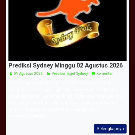
Prediksi Sydney Minggu 02 Agustus 2026
01 Agustus 2026
Prediksi Togel Sydney
Komentar
Prediksi Sydney terkini dari LiveSGP menjadi salah satu
panduan yang banyak dicari oleh para pemain togel untuk
meningkatkan peluang menang. Dengan analisis angka yang
didasarkan pada data keluaran terbaru dan statistik yang
terpercaya, prediksi ini membantu pemain dalam
menentukan angka [...]
Selengkapnya