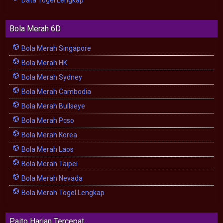
Data Togel Lengkap
Bola Merah 6D
Bola Merah Singapore
Bola Merah HK
Bola Merah Sydney
Bola Merah Cambodia
Bola Merah Bullseye
Bola Merah Pcso
Bola Merah Korea
Bola Merah Laos
Bola Merah Taipei
Bola Merah Nevada
Bola Merah Togel Lengkap
Paito Harian Tercepat