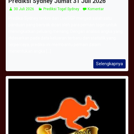
Prediksi Sydney Jumat 31 Juli 2026
30 Juli 2026
Prediksi Togel Sydney
Komentar
Prediksi Sydney terkini dari LiveSGP menjadi salah satu
panduan yang banyak dicari oleh para pemain togel untuk
meningkatkan peluang menang. Dengan analisis angka yang
didasarkan pada data keluaran terbaru dan statistik yang
terpercaya, prediksi ini membantu pemain dalam
menentukan angka [...]
Selengkapnya