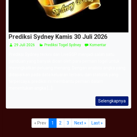
Prediksi Sydney Kamis 30 Juli 2026
29 Juli 2026
Prediksi Togel Sydney
Komentar
Prediksi Sydney terkini dari LiveSGP menjadi salah satu
panduan yang banyak dicari oleh para pemain togel untuk
meningkatkan peluang menang. Dengan analisis angka yang
didasarkan pada data keluaran terbaru dan statistik yang
terpercaya, prediksi ini membantu pemain dalam
menentukan angka [...]
Selengkapnya
« Prev
1
2
3
Next »
Last »