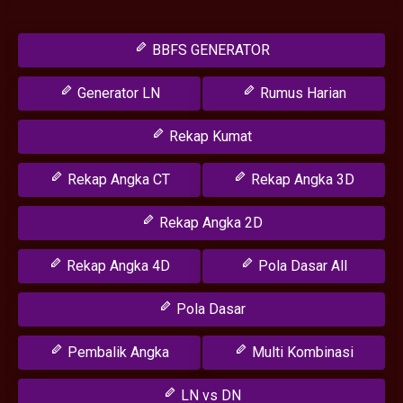
BBFS GENERATOR
Generator LN
Rumus Harian
Rekap Kumat
Rekap Angka CT
Rekap Angka 3D
Rekap Angka 2D
Rekap Angka 4D
Pola Dasar All
Pola Dasar
Pembalik Angka
Multi Kombinasi
LN vs DN