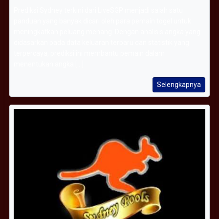
Prediksi Sydney terkini dari LiveSGP menjadi salah satu
panduan yang banyak dicari oleh para pemain togel untuk
meningkatkan peluang menang. Dengan analisis angka yang
didasarkan pada data keluaran terbaru dan statistik yang
terpercaya, prediksi ini membantu pemain dalam
menentukan angka [...]
Selengkapnya