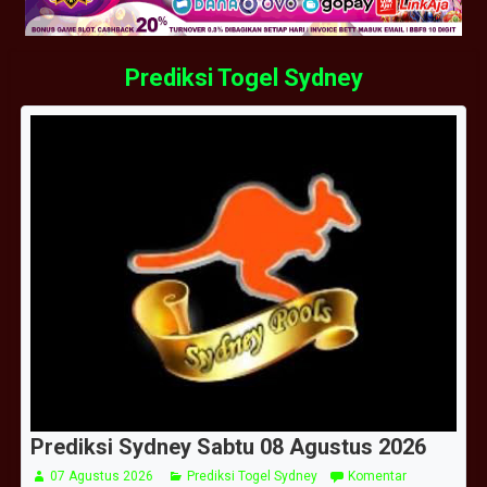
Prediksi Togel Sydney
Prediksi Sydney Sabtu 08 Agustus 2026
07 Agustus 2026
Prediksi Togel Sydney
Komentar