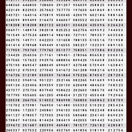
9
7
2
1
7
1
8
5
9
2
2
3
6
9
3
2
8
6
4
5
9
9
5
5
2
8
4
3
6
6
9
9
1
3
4
6
2
4
6
0
8
8
2
6
0
5
0
3
3
6
4
8
3
6
0
6
6
4
6
8
3
0
3
7
2
8
6
0
0
0
2
9
1
2
0
7
7
9
3
6
0
3
9
3
2
5
8
8
2
5
7
0
8
3
0
4
7
2
4
2
2
1
4
9
4
8
2
2
9
5
3
8
2
5
7
0
6
2
8
7
3
7
7
7
3
1
1
9
7
6
3
0
3
6
4
1
8
6
9
6
8
1
1
9
9
1
1
3
4
3
7
2
1
3
1
6
4
3
1
6
7
4
7
3
8
1
9
1
9
5
0
0
4
5
9
4
2
0
0
7
9
7
6
0
2
1
8
6
5
9
8
8
1
6
8
5
2
2
4
5
9
9
9
8
9
9
4
9
9
9
3
1
6
4
7
3
1
0
4
6
0
0
7
7
0
8
3
5
5
2
7
4
5
2
6
9
9
9
3
6
7
8
4
0
4
8
1
8
2
0
8
8
8
1
8
2
0
8
8
8
8
2
1
3
2
5
6
0
2
4
3
1
4
0
3
4
4
2
4
6
4
2
5
0
9
6
6
0
2
6
6
2
4
6
3
0
6
9
7
1
8
1
4
8
9
7
4
2
3
8
2
0
1
8
9
8
2
5
2
5
2
7
6
6
2
7
5
6
2
4
3
9
5
9
2
2
7
4
4
0
0
3
3
7
0
1
5
4
9
4
6
7
7
5
2
4
6
6
8
8
9
1
4
5
9
8
6
1
8
0
8
7
2
7
1
9
1
1
7
8
9
3
5
7
3
6
0
3
5
0
8
8
4
6
2
9
7
5
3
1
4
9
7
1
1
2
0
4
2
2
3
3
6
1
3
1
6
5
8
4
7
8
8
1
3
3
6
5
1
0
5
1
6
7
7
3
1
9
5
8
4
0
4
1
4
1
4
5
0
7
8
9
6
8
5
9
4
9
4
4
9
4
0
1
6
5
5
5
1
3
8
5
2
3
7
1
1
3
2
3
3
9
3
0
8
9
1
0
5
5
7
1
7
9
5
9
5
7
9
3
7
6
9
6
7
7
9
7
6
3
9
0
5
1
3
7
7
5
7
5
8
3
5
1
6
1
9
7
3
8
6
5
8
0
2
2
0
6
6
1
3
4
4
2
0
2
2
5
6
5
3
6
9
2
1
7
1
6
1
7
1
8
9
4
5
1
6
2
7
8
3
6
6
3
8
5
6
5
8
2
1
5
0
0
0
1
5
6
2
9
7
5
6
5
2
1
5
7
6
2
2
4
3
9
2
9
7
6
4
6
8
8
8
3
6
9
8
0
9
4
2
0
2
1
5
4
6
5
8
4
2
6
5
5
6
4
1
4
7
5
1
9
0
9
8
6
9
5
4
7
2
6
8
8
0
4
9
4
6
9
9
6
9
7
7
4
2
7
0
4
8
3
5
7
3
9
4
9
4
1
6
3
8
4
1
5
3
4
3
3
1
2
3
0
7
5
3
9
2
2
2
7
7
0
4
3
7
5
4
1
6
7
2
9
3
6
1
2
0
8
8
9
0
8
2
1
6
7
6
9
3
3
2
4
6
9
1
6
7
2
6
8
3
1
2
1
8
9
8
0
5
0
5
0
9
9
7
6
1
8
6
4
1
9
7
5
2
2
6
8
8
7
4
5
4
7
2
2
8
7
2
0
4
4
0
3
0
5
3
2
5
3
9
6
9
1
6
7
9
5
1
2
2
1
3
2
5
2
1
4
6
1
0
8
2
2
6
5
2
9
4
1
6
0
9
9
9
9
3
4
4
3
7
0
6
9
1
2
4
6
5
2
3
4
0
6
6
8
3
9
3
5
9
5
3
2
0
1
3
0
3
6
2
0
6
9
8
8
4
8
4
6
3
0
3
7
0
8
3
2
3
5
4
3
7
3
7
7
5
2
7
5
7
3
6
9
8
3
7
9
4
3
7
9
5
8
6
2
2
4
2
0
2
6
0
3
3
1
8
8
5
7
0
7
4
8
7
6
7
6
4
7
0
7
7
9
5
5
9
5
5
6
0
5
5
6
6
1
2
0
5
5
4
9
8
4
5
4
9
3
1
2
5
7
2
9
4
5
5
0
4
8
3
7
9
2
9
6
0
6
3
2
0
5
3
8
2
2
6
6
7
5
6
2
5
1
4
0
3
2
5
9
8
6
9
9
8
8
7
6
0
8
5
0
5
0
6
0
8
6
2
8
5
5
8
7
0
9
9
1
1
5
7
0
2
2
0
7
3
9
8
1
9
7
6
6
9
5
0
5
1
6
1
4
8
0
8
5
5
5
3
3
2
5
5
1
0
2
0
2
2
2
8
5
4
2
4
6
2
7
3
0
8
6
5
1
7
2
5
5
7
3
2
4
0
8
6
1
7
3
9
6
1
0
3
3
0
6
3
1
8
6
5
9
8
2
2
4
8
3
8
8
6
0
6
6
3
0
6
1
1
2
7
9
0
7
8
0
5
7
3
7
2
7
3
0
3
3
2
9
6
1
5
5
1
5
8
0
6
8
0
8
2
3
4
1
4
5
9
8
6
9
0
2
9
2
5
7
0
8
4
7
2
9
4
1
5
0
6
6
8
1
4
4
2
4
6
3
8
4
4
1
9
1
4
4
2
0
5
5
1
1
8
9
4
4
3
7
9
6
2
6
5
7
3
2
3
9
6
7
2
9
3
5
1
6
8
7
6
0
8
3
3
9
9
9
4
6
9
4
8
1
9
7
8
1
5
7
7
5
7
2
6
1
8
2
1
4
2
8
5
8
1
9
2
6
5
3
3
7
1
0
3
7
5
3
2
5
2
2
0
9
5
6
2
4
5
3
7
6
9
6
6
4
1
8
3
6
9
3
1
8
1
9
9
9
2
1
2
7
5
6
2