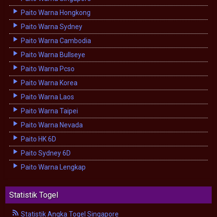
Paito Warna Hongkong
Paito Warna Sydney
Paito Warna Cambodia
Paito Warna Bullseye
Paito Warna Pcso
Paito Warna Korea
Paito Warna Laos
Paito Warna Taipei
Paito Warna Nevada
Paito HK 6D
Paito Sydney 6D
Paito Warna Lengkap
Statistik Togel
Statistik Angka Togel Singapore