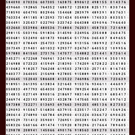
5
8
4
0
9
0
9
0
7
0
3
3
6
9
6
0
7
3
0
5
5
1
6
3
8
7
5
3
8
9
0
6
1
2
3
4
9
8
1
5
5
1
0
1
4
3
7
6
4
4
3
9
6
6
0
6
1
9
2
8
6
5
2
7
6
4
3
5
2
7
1
6
8
0
7
2
9
1
2
5
8
3
8
2
8
2
5
1
7
1
8
8
3
0
7
4
6
1
7
1
8
5
9
0
9
6
0
4
7
9
5
5
8
0
2
9
4
6
1
1
5
4
4
6
8
5
2
8
3
9
7
9
7
4
8
9
3
9
1
1
8
0
7
6
3
1
4
7
6
3
3
3
4
7
4
9
1
1
8
5
4
8
1
2
5
9
3
3
7
3
1
4
3
4
7
0
5
4
9
8
9
8
1
7
4
0
3
3
6
8
0
3
5
5
1
6
3
0
4
4
9
1
1
3
2
5
4
3
7
1
0
2
2
7
9
0
9
3
2
3
7
4
2
6
0
6
4
3
8
8
7
4
3
9
0
9
6
6
7
9
6
6
4
0
4
4
3
2
6
6
0
6
5
5
3
9
8
6
5
4
8
0
5
3
6
9
7
1
4
8
0
4
4
7
6
2
0
3
1
4
4
5
8
7
0
3
3
7
2
1
6
9
8
8
2
9
8
1
1
5
6
5
0
3
1
9
6
6
5
9
1
8
3
6
9
3
1
4
5
9
0
9
3
2
4
9
5
6
2
2
3
5
0
8
8
7
2
6
0
4
7
5
3
4
5
0
6
8
1
9
5
3
2
4
9
0
9
6
0
1
8
7
3
1
9
0
6
8
5
4
9
5
1
7
7
0
6
6
3
6
5
4
0
7
7
8
4
9
6
5
5
1
9
0
8
2
3
7
1
0
7
8
4
4
9
4
2
5
4
7
3
3
6
1
2
9
3
6
4
1
9
1
3
1
5
6
2
1
8
0
9
9
2
2
2
7
4
5
1
6
7
2
0
7
3
4
9
4
2
1
9
4
0
1
1
6
0
1
0
3
2
5
9
2
9
3
7
7
5
0
2
4
7
6
7
4
6
4
0
5
5
2
7
1
0
9
9
5
6
2
5
9
7
8
8
0
8
8
4
1
5
6
0
6
2
7
3
1
7
6
4
1
4
7
0
7
7
5
1
5
4
8
8
2
1
5
2
1
4
4
1
5
8
7
3
6
1
4
5
3
4
5
2
7
1
8
6
7
2
2
6
8
5
7
4
6
9
6
1
7
3
2
4
1
9
6
6
6
7
2
0
4
0
4
0
5
8
9
1
4
5
3
5
0
1
9
5
5
2
1
6
9
8
8
7
0
7
2
3
2
3
5
4
1
5
9
4
9
4
2
1
8
3
9
0
9
1
7
4
2
0
9
9
6
7
2
8
2
2
4
2
5
4
1
8
0
8
3
1
0
6
8
2
1
9
1
8
2
5
7
3
7
6
6
2
4
8
3
6
1
9
5
0
3
3
2
7
8
1
3
3
6
2
5
7
1
4
1
5
8
1
6
7
4
5
9
9
4
0
3
7
7
5
3
6
4
0
0
5
5
2
1
5
6
9
8
8
9
2
7
8
0
5
5
9
1
5
8
8
9
8
9
8
1
0
7
1
8
1
3
6
9
2
5
7
3
2
4
6
4
5
9
1
5
2
0
4
3
7
5
8
6
6
0
8
8
4
1
3
5
2
2
4
7
4
6
9
8
6
5
7
2
3
9
5
9
5
7
2
3
6
3
9
3
9
1
8
9
5
1
6
3
6
1
3
9
5
5
6
1
3
8
3
4
7
3
2
1
6
4
3
7
9
1
5
3
7
6
4
9
3
4
6
1
1
2
4
4
6
0
9
7
7
0
5
0
8
3
3
6
4
9
7
7
9
3
3
6
5
4
0
3
0
3
2
4
7
9
8
0
8
7
8
9
2
5
4
9
8
6
5
4
1
8
9
2
1
5
9
3
3
6
3
1
4
8
1
5
6
0
2
7
1
4
9
4
8
9
0
0
1
6
7
2
1
8
6
9
7
7
9
8
3
1
4
4
8
5
8
9
2
1
9
1
6
8
5
4
1
7
8
2
4
6
9
7
4
2
4
2
3
1
9
3
3
8
9
3
2
3
1
4
4
3
2
8
7
8
6
1
4
7
5
6
5
2
9
0
5
1
6
4
1
0
9
7
6
1
2
3
5
8
7
3
8
8
7
7
3
2
2
7
1
8
0
1
3
6
9
3
3
6
9
7
6
6
3
9
3
9
0
2
5
5
1
4
8
5
1
3
6
9
8
2
7
3
0
3
3
1
2
9
0
9
3
3
9
1
5
0
6
7
4
5
1
6
8
3
0
3
6
3
7
9
1
5
6
5
2
3
5
1
7
8
1
5
2
2
4
7
2
1
5
6
9
2
6
8
2
8
0
6
1
4
5
2
7
4
8
9
0
9
1
6
0
7
8
4
3
6
9
2
9
0
0
0
4
1
3
2
2
4
6
0
3
6
6
7
2
9
6
9
0
6
2
5
7
4
0
9
5
2
9
2
7
3
1
4
1
2
3
3
5
9
0
0
1
1
7
2
6
9
5
1
6
2
0
5
3
8
1
9
5
6
7
4
0
5
5
7
7
2
8
4
0
4
6
5
8
3
2
6
8
5
6
0
1
6
6
3
4
9
1
4
7
4
2
1
1
5
9
2
0
2
8
7
0
2
9
6
6
2
1
7
6
6
4
1
7
8
9
6
0
5
5
1
2
9
8
7
8
6
2
0
8
9
4
1
5
1
4
5
0
6
6
3
4
9
0
1
7
6
4
9
1
8
5
6
3
9
5
8
9
2
7
0
7
5
6
3
3
9
1
1