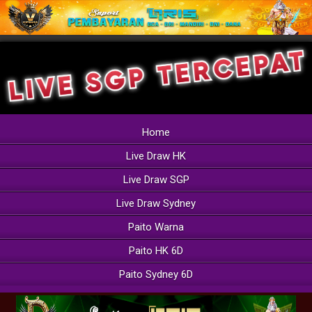
Home
Live Draw HK
Live Draw SGP
Live Draw Sydney
Paito Warna
Paito HK 6D
Paito Sydney 6D