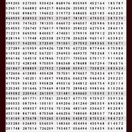
0
9
9
2
0
5
5
0
2
7
3
0
5
5
9
3
0
4
2
4
6
8
6
8
9
7
6
4
8
5
5
9
0
9
9
4
5
2
1
6
4
1
1
8
5
7
8
7
6
5
2
6
5
1
7
8
5
6
6
8
8
2
1
6
9
4
2
1
7
8
8
6
0
6
2
6
8
2
5
5
8
5
2
7
5
8
7
9
5
3
8
7
2
4
4
9
1
1
1
7
1
5
6
5
2
8
9
8
6
7
3
1
1
9
6
0
2
2
4
3
1
9
7
7
2
9
0
4
8
6
5
5
1
6
2
3
1
8
3
2
4
6
3
2
2
0
2
8
6
4
9
3
9
3
8
3
8
9
3
2
5
3
0
3
7
9
1
1
3
7
1
6
0
7
7
7
8
1
8
7
1
8
4
7
9
0
3
3
6
3
8
7
3
7
9
7
7
2
1
0
9
5
5
7
4
7
6
2
3
5
7
8
1
3
3
5
8
0
6
6
0
7
2
9
6
9
6
5
0
7
7
4
2
5
9
8
6
5
5
0
0
2
3
6
9
0
5
4
5
5
3
8
7
2
6
7
4
3
7
3
7
6
0
1
7
8
9
7
8
0
5
3
8
2
5
8
0
2
2
4
6
2
7
5
3
4
7
2
8
6
0
1
9
1
7
1
2
2
1
9
1
0
6
9
3
9
0
9
8
4
0
0
5
7
3
4
7
4
0
0
1
1
3
7
9
9
1
9
1
0
8
7
9
1
2
3
2
5
9
1
5
0
5
8
2
8
1
9
4
4
1
1
7
9
4
8
3
4
2
5
3
3
8
2
2
9
7
2
7
8
6
2
0
6
2
5
8
4
9
6
3
1
4
7
2
6
3
3
8
2
1
3
7
9
0
3
1
7
8
9
4
2
3
9
5
5
3
7
2
3
4
9
4
7
9
1
0
0
1
1
2
9
7
5
9
2
2
3
8
9
3
6
5
2
9
0
1
6
7
1
8
1
2
7
2
8
9
8
6
1
5
9
5
9
5
6
3
9
4
2
6
8
7
2
8
7
9
5
5
6
2
7
2
2
0
2
8
7
7
4
4
4
8
0
7
5
3
8
0
8
0
1
0
9
2
2
4
6
3
7
8
9
2
2
5
6
7
2
3
1
4
2
9
6
9
5
3
8
4
6
9
3
7
3
1
7
8
3
2
6
8
5
1
1
4
9
2
4
6
8
9
6
1
4
6
1
1
6
4
5
1
0
1
5
4
7
8
6
6
3
7
1
5
2
7
1
8
7
3
5
5
6
4
1
5
7
0
1
1
7
8
9
1
1
4
0
8
8
9
0
5
5
7
2
9
4
2
8
3
4
8
3
9
7
5
0
5
9
5
5
8
6
3
6
8
5
6
7
8
6
8
8
7
0
6
7
2
9
4
4
7
8
6
5
7
6
4
2
6
1
8
6
7
4
8
9
8
8
0
9
9
2
2
7
9
3
2
5
1
2
4
8
6
8
5
0
5
9
4
1
1
2
7
3
0
8
2
9
2
0
8
3
6
2
4
6
4
7
2
6
0
6
6
6
1
3
8
8
5
4
4
0
5
4
2
8
1
7
5
7
5
0
1
1
8
7
4
6
3
7
1
7
5
2
4
3
4
7
4
9
1
7
5
4
9
9
7
9
9
2
9
2
1
4
5
2
5
1
6
5
1
4
0
9
7
7
9
9
8
2
5
6
2
0
6
0
2
7
8
6
9
4
6
4
3
4
7
2
9
0
2
2
1
3
4
1
7
5
5
9
5
5
6
1
8
2
3
5
9
9
5
8
2
8
1
4
9
5
5
1
6
7
3
4
4
8
1
2
3
6
0
0
7
5
4
9
9
2
0
1
1
4
5
3
2
5
2
4
5
9
3
0
1
6
4
6
1
3
7
9
4
6
9
6
8
1
0
8
7
3
1
2
8
9
8
4
2
6
9
9
8
5
4
6
1
0
1
0
2
0
6
6
3
4
9
0
8
2
1
2
2
0
9
6
4
1
2
6
1
3
0
9
9
1
3
1
4
8
1
9
8
4
4
6
6
3
9
1
1
5
0
9
3
3
3
1
1
9
1
6
7
9
9
5
0
6
7
4
6
9
1
7
7
1
8
3
7
7
0
6
1
7
2
3
9
4
3
7
1
6
7
7
1
7
3
1
9
7
3
9
2
7
9
3
5
9
1
3
6
9
3
0
0
0
3
3
6
0
8
7
3
9
4
4
1
0
0
1
0
1
1
0
4
9
2
0
6
6
3
4
1
2
4
4
8
2
8
5
3
5
9
5
6
9
0
3
8
6
5
6
8
4
1
0
2
2
4
9
8
0
3
7
1
0
9
2
1
5
6
2
7
5
1
2
4
6
1
4
8
3
1
6
9
6
3
3
6
6
3
7
1
8
5
2
0
8
1
9
4
3
3
1
0
8
8
8
6
7
1
8
5
4
8
7
5
3
6
8
5
6
4
6
2
5
6
2
7
4
8
0
6
9
6
8
2
8
5
0
7
7
7
8
4
2
8
0
8
9
1
4
1
6
9
6
8
7
3
6
7
8
6
7
0
9
2
6
3
9
0
1
0
5
8
6
5
5
4
5
8
7
2
9
8
7
5
5
2
4
6
9
8
4
7
2
7
9
5
3
3
2
8
0
8
0
2
6
8
9
3
3
5
5
6
5
3
9
3
1
4
8
3
6
0
6
4
5
4
4
9
4
4
4
3
0
9
6
8
5
0
1
4
0
7
2
9
2
0
1
7
4
8
3
2
8
7
0
1
4
5
7
2
6
2
0
9
9
7
9
3
4
0
7
7
0
5
6
4
9
4
4
1
3
4
4
3
9
3
5
6
1
4
8
8
7