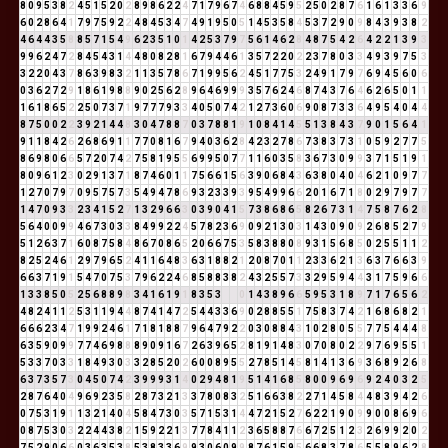
8
0
9
5
3
8
2
4
5
1
5
2
0
2
8
9
8
6
2
2
4
7
1
7
9
6
7
4
6
8
8
4
5
9
5
2
5
0
2
8
7
6
1
6
1
3
3
6
9
6
0
2
8
6
4
1
7
9
7
5
9
2
2
4
8
4
5
3
4
7
4
9
1
9
5
0
5
1
4
5
3
5
8
4
5
3
7
2
9
0
9
8
4
3
9
3
8
2
4
6
4
4
3
5
8
8
5
7
1
5
4
9
6
2
3
5
1
0
1
4
2
5
3
7
9
7
5
6
1
4
6
2
8
4
8
7
5
4
2
6
4
2
2
1
3
9
3
9
9
6
2
4
7
2
8
4
5
4
3
1
4
4
8
0
8
2
8
1
6
7
9
4
4
6
1
3
5
7
2
2
0
2
2
3
7
8
0
3
3
4
9
3
9
7
5
3
3
2
2
0
4
3
7
8
6
3
9
8
3
2
1
1
3
5
7
8
6
7
1
9
9
5
6
2
4
5
1
7
7
5
3
2
4
9
1
7
9
7
6
9
4
5
6
0
6
0
3
6
2
7
2
9
1
8
6
1
9
8
8
9
0
2
5
6
2
8
9
6
4
6
9
9
9
3
5
7
6
2
4
6
8
7
4
3
7
6
4
6
2
6
5
0
1
1
1
6
1
8
6
5
2
2
5
0
7
3
7
1
9
7
7
7
9
3
3
4
0
5
0
7
4
2
1
2
7
3
6
0
6
9
0
8
7
3
3
6
4
9
5
4
0
4
4
8
7
5
0
0
2
2
3
9
2
1
4
4
8
3
0
4
7
8
8
7
0
3
7
8
8
1
9
1
0
8
4
1
4
5
5
1
3
8
4
3
7
9
0
1
5
6
4
1
9
1
1
8
4
2
6
2
6
8
6
9
1
1
7
7
0
8
1
6
7
9
4
0
3
6
2
8
4
2
3
2
7
8
6
7
3
8
3
7
3
1
0
5
9
2
7
7
5
8
6
9
8
0
6
6
5
7
2
0
7
4
2
7
5
8
1
9
5
5
6
9
9
5
0
7
7
1
1
6
0
3
5
8
3
6
7
3
0
9
9
3
7
1
5
1
9
1
8
0
9
6
1
2
3
0
2
9
1
3
7
1
8
7
4
6
0
1
1
7
5
6
6
1
5
6
3
9
0
6
8
4
3
6
3
8
0
4
0
4
6
2
1
0
9
7
7
1
2
7
0
7
9
7
0
9
5
7
5
7
3
5
4
9
4
7
8
6
9
3
2
3
3
9
3
9
5
4
9
9
6
6
2
0
1
6
7
1
8
0
2
9
7
9
7
7
1
4
7
0
9
3
3
2
3
4
1
5
2
7
1
3
2
9
6
6
3
0
3
9
0
4
1
5
7
3
8
6
8
6
5
8
2
6
7
3
1
4
7
5
8
7
6
2
8
5
6
4
0
0
9
9
4
6
7
3
0
3
3
8
4
9
9
2
2
4
5
7
8
2
3
6
9
0
9
2
1
3
0
3
1
4
3
0
9
0
9
2
6
8
5
2
7
9
5
1
2
6
3
7
1
6
0
8
7
5
8
4
8
6
7
0
8
6
5
2
0
6
6
7
5
3
5
8
3
8
8
0
8
9
3
1
5
6
8
5
0
2
5
5
1
1
2
8
2
5
2
4
6
1
2
9
7
9
6
5
2
4
1
1
6
4
8
3
6
3
1
8
8
2
1
2
0
8
7
0
1
1
2
3
3
6
2
1
3
6
3
7
6
6
3
9
6
6
3
7
1
9
1
5
4
7
0
7
5
3
7
9
6
2
2
4
6
8
5
8
8
3
8
2
4
3
2
5
5
7
3
3
2
9
5
9
4
4
3
1
7
5
9
6
6
1
3
3
8
5
0
5
2
5
6
8
8
9
8
3
4
1
6
1
9
1
8
3
5
3
0
1
4
3
8
9
6
6
5
9
5
3
1
8
9
7
1
7
6
5
6
2
4
8
2
4
1
1
2
5
3
1
1
9
4
4
8
7
4
1
4
7
2
5
4
4
3
3
6
9
0
2
8
8
5
5
1
7
5
8
3
7
4
2
1
6
8
6
8
2
1
6
6
6
2
3
4
7
1
9
9
2
4
6
1
7
1
8
1
8
8
7
9
6
4
7
9
2
2
0
3
0
8
8
4
3
1
0
2
8
0
5
5
7
7
5
4
4
4
8
6
3
5
9
0
9
9
7
7
4
6
9
8
8
8
9
0
9
1
6
7
2
6
3
9
6
5
2
8
1
9
1
4
8
3
0
7
0
8
0
2
2
9
7
6
9
5
5
1
5
3
3
7
0
3
3
1
8
4
9
3
0
3
3
2
8
5
2
0
2
6
0
0
8
9
5
5
2
7
8
5
1
4
5
8
1
4
1
3
6
9
3
6
8
9
2
6
8
6
3
7
3
5
7
3
0
4
5
0
7
4
2
3
9
9
9
3
1
4
0
2
9
4
8
1
9
5
1
4
1
6
8
5
8
0
0
9
6
9
6
9
2
4
0
3
2
5
2
8
7
6
4
0
4
9
6
9
2
3
5
8
2
8
7
3
2
1
3
3
7
8
0
8
3
2
5
1
6
6
3
8
2
2
7
1
4
5
8
4
4
8
3
9
4
2
6
0
7
5
3
1
9
1
1
3
2
1
4
0
4
5
8
4
7
3
0
3
5
7
1
5
3
1
4
4
7
2
1
5
2
7
6
2
2
1
9
0
9
9
0
0
8
6
9
6
0
8
7
5
3
0
3
2
2
4
4
3
8
2
1
5
9
2
2
1
3
7
7
8
4
1
1
2
3
6
5
8
8
7
6
6
7
2
5
1
2
3
2
6
9
9
2
0
2
7
5
2
9
0
6
6
0
3
6
3
5
3
8
5
3
8
3
3
6
9
9
3
0
6
0
9
9
8
7
6
1
5
9
5
6
6
8
3
7
8
6
5
5
8
9
6
2
8