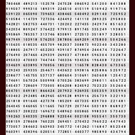
7
8
0
4
6
8
5
4
8
9
2
1
3
4
1
5
2
5
7
8
6
2
4
7
5
2
8
1
0
8
6
5
9
2
2
5
4
1
2
0
0
0
8
4
1
3
8
8
7
9
1
9
5
0
7
7
9
9
9
3
1
0
1
1
8
9
3
1
9
1
2
2
4
5
1
0
1
4
1
5
1
1
9
1
5
1
0
9
4
2
6
9
1
9
7
1
6
7
5
3
9
1
2
3
5
0
6
5
0
9
0
9
7
3
9
6
5
3
8
4
3
8
4
6
5
2
5
4
0
4
9
2
2
0
2
9
1
4
0
4
7
2
5
9
5
2
7
5
1
0
5
8
4
3
1
1
4
7
3
9
3
7
2
7
3
3
6
9
4
2
4
4
9
2
2
1
4
1
1
1
0
1
2
8
9
3
2
5
7
2
9
5
8
0
0
0
9
4
2
8
2
1
3
5
8
2
7
5
3
8
4
4
0
7
3
1
4
1
2
0
2
0
2
2
2
2
7
4
3
5
8
2
4
2
9
7
4
2
8
5
1
6
3
2
5
3
4
2
0
3
4
7
8
0
9
2
4
7
2
3
7
6
4
2
2
4
9
7
9
9
1
3
4
8
9
1
7
4
5
9
3
3
5
2
4
9
4
1
9
3
8
0
9
9
5
9
5
8
6
9
6
7
8
5
3
5
7
3
3
1
3
7
4
6
1
8
3
0
8
9
1
1
2
7
2
5
1
3
4
3
5
1
8
9
7
7
3
2
8
0
5
1
6
9
8
7
9
4
9
4
1
0
3
9
1
8
9
5
7
6
2
5
0
5
3
8
7
8
0
6
6
6
6
9
2
0
9
9
4
7
5
8
0
0
0
5
0
4
2
6
6
3
9
1
5
6
3
5
8
0
1
8
5
3
5
8
4
5
5
7
0
9
9
9
8
2
0
3
7
1
3
0
8
8
7
3
1
9
0
2
3
4
0
4
3
4
3
2
8
0
8
1
1
8
8
0
5
5
2
4
7
9
1
7
8
6
5
2
2
0
3
3
9
3
9
1
0
7
7
8
7
4
9
5
4
9
2
4
4
4
7
4
2
7
2
2
6
4
7
2
2
7
6
4
9
0
9
2
0
7
4
6
0
6
4
2
9
3
3
9
3
2
6
9
0
3
7
1
4
7
1
8
4
9
4
5
9
6
3
0
4
4
3
0
2
8
7
4
2
4
9
5
0
3
3
6
4
7
0
0
0
3
3
7
4
4
7
4
4
8
7
4
0
3
3
6
9
9
3
4
5
3
6
9
1
9
6
4
0
8
8
7
2
2
0
1
3
4
3
3
4
6
3
9
3
6
3
3
8
9
5
5
9
7
0
0
5
6
2
1
8
5
2
1
0
1
1
1
6
5
7
8
6
8
2
8
4
3
0
3
6
7
3
3
6
5
2
3
2
9
2
4
3
7
2
5
9
3
3
5
8
2
5
4
6
7
1
8
0
4
3
6
3
2
5
5
9
3
8
1
6
7
8
2
5
8
8
6
5
5
2
5
9
7
2
9
2
3
8
6
7
7
5
1
4
5
7
5
5
1
5
3
7
1
3
7
1
6
8
0
6
0
4
4
3
1
0
6
9
1
1
3
6
3
6
0
8
8
1
2
5
4
1
2
3
1
7
4
6
9
1
1
5
6
7
0
2
4
6
5
0
0
9
9
8
8
0
7
0
5
2
6
8
3
8
3
6
9
9
9
2
9
8
0
1
1
2
6
5
6
7
2
2
4
5
4
5
4
3
7
1
7
2
8
6
0
9
9
7
7
3
0
0
5
5
8
5
6
2
0
8
8
8
2
4
5
9
2
2
7
5
2
3
2
3
5
3
5
2
6
0
4
4
8
0
4
7
0
1
1
0
4
9
1
8
1
9
8
6
6
4
2
4
6
2
0
7
9
3
2
5
9
2
6
9
3
5
8
5
0
5
3
5
9
5
3
5
5
9
9
4
4
5
0
3
4
0
2
2
2
9
2
4
8
5
4
4
8
2
9
6
5
2
6
5
9
5
2
8
1
8
9
3
9
1
6
7
2
5
6
7
3
9
3
3
2
2
1
9
3
3
2
5
1
8
1
8
9
0
9
1
6
4
0
4
4
2
7
3
7
8
6
1
8
5
2
0
9
9
4
0
7
3
3
5
8
8
3
9
7
0
0
0
2
2
1
4
8
1
9
2
6
4
0
4
5
9
0
4
6
0
6
5
2
5
1
1
6
6
5
2
7
6
3
7
2
9
2
2
0
7
7
4
4
8
5
0
3
1
8
9
8
8
6
8
9
2
7
9
7
6
0
5
5
7
3
2
0
8
2
2
2
4
1
6
9
6
7
2
9
5
4
8
9
6
2
8
0
0
5
8
6
5
2
9
9
8
3
3
0
3
5
7
3
4
0
3
3
1
9
0
2
6
3
9
5
4
0
3
3
5
8
2
9
6
8
8
8
7
9
2
3
5
4
4
8
0
0
2
1
0
8
8
9
5
5
5
4
1
5
3
5
0
7
3
0
3
0
0
8
1
5
9
5
2
7
8
6
0
8
8
7
6
0
2
2
5
7
2
6
9
4
5
1
6
2
7
0
4
3
2
5
7
9
6
0
2
2
4
4
4
7
9
4
3
7
7
7
3
0
5
7
3
3
8
4
6
0
2
2
5
6
3
9
0
3
3
3
4
5
7
7
2
9
1
4
1
2
6
2
8
1
1
6
8
4
7
2
8
5
2
3
4
8
3
9
6
0
3
9
1
1
4
3
8
3
9
6
6
0
2
0
5
1
4
5
7
7
2
8
5
1
6
4
4
0
3
7
7
5
9
8
5
8
9
0
9
4
3
4
7
9
4
4