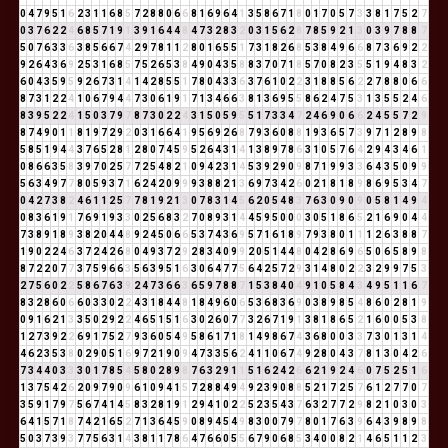
0
4
7
9
5
1
6
2
3
1
1
6
8
5
7
2
8
8
0
6
6
8
1
6
9
6
4
1
3
5
8
6
7
1
8
0
1
7
0
5
7
3
3
8
1
7
5
2
7
0
3
7
6
2
2
4
6
8
5
7
1
9
1
3
9
1
6
4
4
8
4
7
3
2
8
3
2
0
3
1
5
6
2
8
7
8
5
9
2
1
3
0
3
9
7
8
8
7
5
0
7
6
3
3
6
3
8
5
6
6
7
4
2
9
7
8
1
1
2
8
0
1
6
5
5
1
7
3
1
8
2
6
8
5
3
8
4
9
6
6
8
7
3
6
9
2
2
9
2
6
4
3
6
9
2
5
3
1
6
8
5
7
5
2
6
5
3
8
4
9
0
4
3
5
8
8
3
7
0
7
1
8
5
7
0
8
2
3
5
5
1
9
4
8
3
2
6
0
4
3
5
9
5
9
2
6
7
3
1
4
1
4
2
8
5
5
1
7
8
0
4
3
3
6
3
7
6
1
0
2
2
3
1
8
8
5
6
2
2
7
8
8
0
6
6
8
7
3
1
2
2
4
1
0
6
7
9
4
4
7
3
0
6
1
9
1
7
1
3
4
6
6
3
8
1
3
6
9
5
5
8
6
2
4
7
5
3
1
3
5
5
2
4
6
8
3
9
5
2
2
4
1
5
0
3
7
9
7
8
7
3
0
2
2
4
3
1
5
0
5
9
5
5
1
7
3
3
4
7
2
4
6
9
0
6
6
2
4
5
5
7
2
9
8
7
4
9
0
1
1
8
1
9
7
2
9
2
0
3
1
6
6
4
1
9
5
6
9
2
6
8
7
9
3
6
0
8
8
1
9
3
6
5
7
3
9
7
1
2
8
9
8
5
8
5
1
9
4
4
3
7
6
5
2
8
1
2
8
0
7
4
5
9
5
2
6
4
3
1
4
1
3
8
9
7
8
6
3
1
0
5
7
6
4
2
9
4
3
4
6
1
0
8
6
6
3
5
8
3
9
7
0
2
5
7
7
2
5
4
8
2
1
0
9
4
2
3
1
4
5
3
9
2
9
0
9
8
7
1
9
9
3
3
6
4
3
5
0
9
9
5
6
3
4
9
7
7
8
0
5
9
3
7
1
6
2
4
2
0
9
9
9
3
8
8
2
1
3
6
9
7
3
4
2
6
0
2
1
8
1
8
9
8
6
9
5
3
4
7
0
4
2
7
3
8
2
4
6
1
1
2
5
7
7
8
1
9
2
1
3
0
7
8
3
1
4
5
6
2
0
5
4
8
3
7
6
3
0
9
0
9
0
5
8
1
4
9
4
0
8
3
6
1
9
1
7
6
9
1
9
3
3
0
2
5
6
8
3
2
7
0
8
9
3
1
4
4
5
9
5
0
0
0
3
0
5
1
8
6
5
2
1
6
9
0
4
4
7
3
8
9
1
8
9
3
8
2
0
4
4
8
9
2
4
5
0
6
6
5
3
7
4
3
6
9
5
7
1
6
1
8
9
7
9
3
8
0
1
1
1
2
6
3
8
8
7
1
9
0
2
2
4
6
3
7
2
4
2
6
8
0
4
9
3
7
2
9
2
8
3
4
0
9
9
2
0
5
1
4
4
8
0
4
2
8
6
9
6
5
0
6
5
8
9
8
8
7
2
2
0
7
7
3
7
5
9
6
6
3
5
6
3
9
5
1
6
3
0
6
4
7
7
5
6
4
2
5
7
2
9
3
1
4
8
0
2
2
3
2
9
9
7
5
3
2
7
5
6
0
2
2
5
8
6
7
6
3
9
2
4
7
3
6
6
3
6
5
9
7
8
8
7
1
5
3
8
4
0
4
9
1
0
5
8
4
3
4
9
5
1
1
6
7
8
3
2
8
6
0
6
6
0
3
3
0
2
2
4
3
1
8
4
4
8
1
8
4
9
6
0
6
5
3
6
8
3
6
9
0
3
8
9
8
5
4
8
6
0
2
8
1
9
0
9
1
6
2
1
3
3
5
0
2
9
2
2
4
6
5
1
5
1
6
3
0
2
6
0
7
7
3
2
6
7
1
9
1
3
8
1
8
6
5
2
1
6
0
0
5
3
8
1
2
7
3
9
2
2
6
9
1
7
5
2
7
9
3
6
0
5
4
9
5
8
6
1
7
1
8
1
4
9
8
6
7
4
3
6
8
0
0
3
3
7
3
0
1
3
1
4
4
6
2
3
5
3
8
0
2
9
0
5
1
6
9
7
2
1
9
0
9
4
7
3
3
5
6
2
4
1
1
0
6
7
4
9
2
8
0
4
3
7
8
1
3
0
4
2
6
7
3
4
4
0
3
3
3
0
1
7
8
5
4
5
8
0
2
8
9
8
7
6
3
2
9
1
1
5
1
6
2
4
2
6
6
2
1
9
2
4
6
0
7
5
2
5
1
6
1
3
7
5
4
2
6
2
0
9
7
9
0
9
6
1
0
9
4
1
5
7
2
8
8
4
9
4
9
2
3
9
0
8
8
5
2
1
7
2
5
7
6
1
2
7
7
0
7
3
5
9
1
7
9
7
5
6
7
4
1
4
5
8
3
2
8
1
9
1
2
9
4
1
0
2
2
5
2
3
5
4
3
7
6
3
2
7
7
2
9
8
2
1
0
3
0
3
6
4
1
5
7
1
8
7
4
2
1
6
5
2
7
1
3
6
4
5
9
0
8
9
4
5
4
9
8
3
0
0
7
9
7
8
0
1
7
6
3
9
6
4
3
9
8
9
8
5
0
3
7
3
9
3
7
7
5
6
3
1
4
3
8
1
1
7
8
6
4
7
6
6
0
5
5
6
7
9
0
6
8
5
3
4
0
0
8
2
1
4
6
5
1
1
2
3