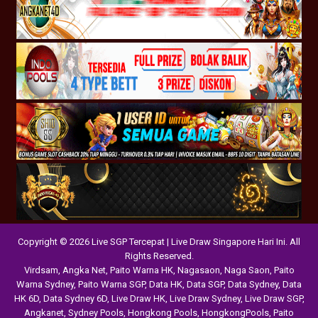
Copyright © 2026 Live SGP Tercepat | Live Draw Singapore Hari Ini. All
Rights Reserved.
Virdsam
,
Angka Net
,
Paito Warna HK
,
Nagasaon
,
Naga Saon
,
Paito
Warna Sydney
,
Paito Warna SGP
,
Data HK
,
Data SGP
,
Data Sydney
,
Data
HK 6D
,
Data Sydney 6D
,
Live Draw HK
,
Live Draw Sydney
,
Live Draw SGP
,
Angkanet
,
Sydney Pools
,
Hongkong Pools
,
HongkongPools
,
Paito