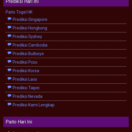
Prediksi Hari Ini
Paito Togel HK
Prediksi Singapore
Prediksi Hongkong
Prediksi Sydney
Prediksi Cambodia
Prediksi Bullseye
Prediksi Pcso
Prediksi Korea
Prediksi Laos
Prediksi Taipei
Prediksi Nevada
Prediksi Kami Lengkap
Paito Hari Ini