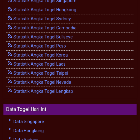
Statistik Angka Togel Singapore
Statistik Angka Togel Hongkong
Statistik Angka Togel Sydney
Statistik Angka Togel Cambodia
Statistik Angka Togel Bullseye
Statistik Angka Togel Pcso
Statistik Angka Togel Korea
Statistik Angka Togel Laos
Statistik Angka Togel Taipei
Statistik Angka Togel Nevada
Statistik Angka Togel Lengkap
Data Togel Hari Ini
Data Singapore
Data Hongkong
Data Sydney