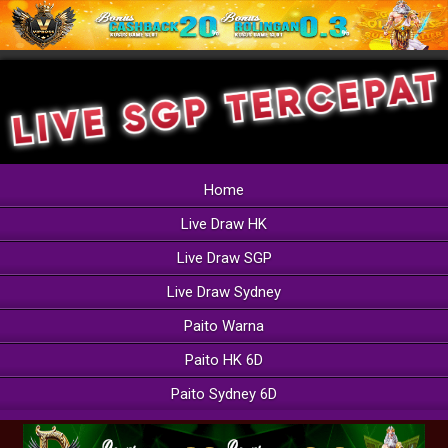
Home
Live Draw HK
Live Draw SGP
Live Draw Sydney
Paito Warna
Paito HK 6D
Paito Sydney 6D