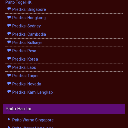
Paito Togel HK
Prediksi Singapore
Prediksi Hongkong
Prediksi Sydney
Prediksi Cambodia
Prediksi Bullseye
Prediksi Pcso
Prediksi Korea
Prediksi Laos
Prediksi Taipei
Prediksi Nevada
Prediksi Kami Lengkap
Paito Hari Ini
Paito Warna Singapore