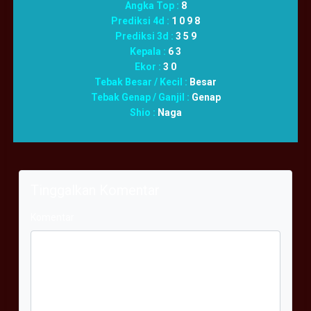
Angka Top :
8
Prediksi 4d :
1 0 9 8
Prediksi 3d :
3 5 9
Kepala :
6 3
Ekor :
3 0
Tebak Besar / Kecil :
Besar
Tebak Genap / Ganjil :
Genap
Shio :
Naga
Tinggalkan Komentar
Komentar