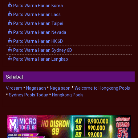
Paito Warna Harian Korea
Paito Warna Harian Laos
Paito Warna Harian Taipei
Paito Warna Harian Nevada
Paito Warna Harian HK 6D
Paito Warna Harian Sydney 6D
Paito Warna Harian Lengkap
Sahabat
Virdsam
*
Nagasaon
*
Naga saon
*
Welcome to Hongkong Pools
*
Sydney Pools Today
*
Hongkong Pools