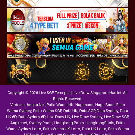
Copyright © 2026 Live SGP Tercepat | Live Draw Singapore Hari Ini. All
Rights Reserved.
Virdsam
,
Angka Net
,
Paito Warna HK
,
Nagasaon
,
Naga Saon
,
Paito
Warna Sydney
,
Paito Warna SGP
,
Data HK
,
Data SGP
,
Data Sydney
,
Data
HK 6D
,
Data Sydney 6D
,
Live Draw HK
,
Live Draw Sydney
,
Live Draw SGP
,
Angkanet
,
Sydney Pools
,
Hongkong Pools
,
HongkongPools
,
Paito
Warna Sydney Lotto
,
Paito Warna HK Lotto
,
Data HK Lotto
,
Paito Warna
HK Lotto
,
Paito Warna Sydney Lotto
,
HK Pools Asli