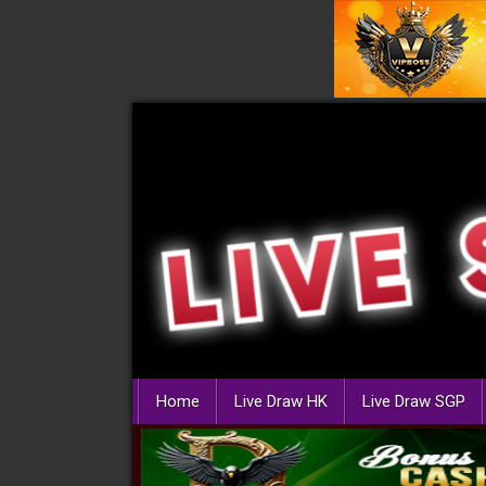
Home
Live Draw HK
Live Draw SGP