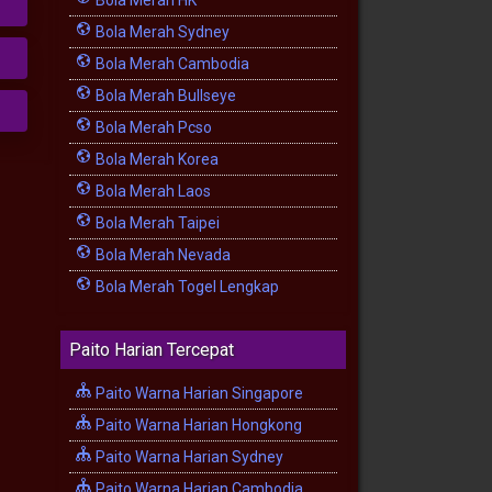
Bola Merah HK
Bola Merah Sydney
Bola Merah Cambodia
Bola Merah Bullseye
Bola Merah Pcso
Bola Merah Korea
Bola Merah Laos
Bola Merah Taipei
Bola Merah Nevada
Bola Merah Togel Lengkap
Paito Harian Tercepat
Paito Warna Harian Singapore
Paito Warna Harian Hongkong
Paito Warna Harian Sydney
Paito Warna Harian Cambodia