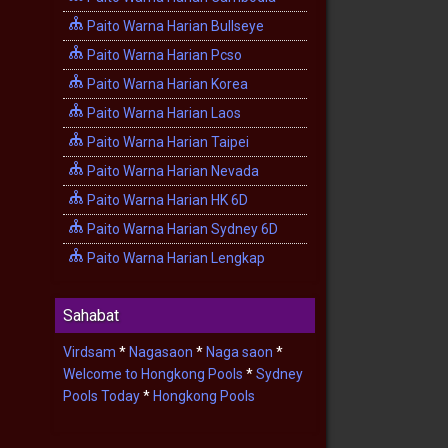
Paito Warna Harian Bullseye
Paito Warna Harian Pcso
Paito Warna Harian Korea
Paito Warna Harian Laos
Paito Warna Harian Taipei
Paito Warna Harian Nevada
Paito Warna Harian HK 6D
Paito Warna Harian Sydney 6D
Paito Warna Harian Lengkap
Sahabat
Virdsam
*
Nagasaon
*
Naga saon
*
Welcome to Hongkong Pools
*
Sydney
Pools Today
*
Hongkong Pools