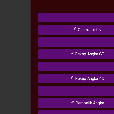
Generator LN
Rekap Angka CT
Rekap Angka 4D
Pembalik Angka