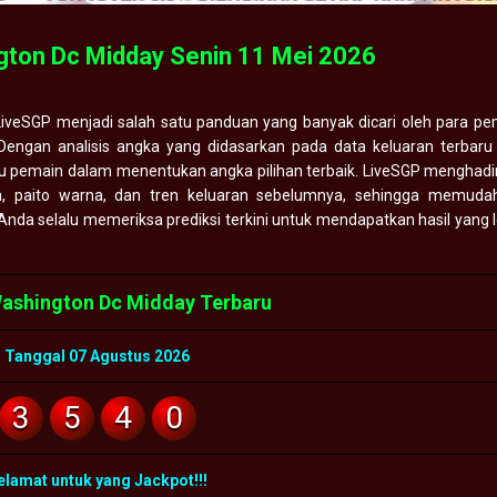
gton Dc Midday Senin 11 Mei 2026
 LiveSGP menjadi salah satu panduan yang banyak dicari oleh para pe
engan analisis angka yang didasarkan pada data keluaran terbaru
antu pemain dalam menentukan angka pilihan terbaik. LiveSGP menghadi
ka, paito warna, dan tren keluaran sebelumnya, sehingga memuda
nda selalu memeriksa prediksi terkini untuk mendapatkan hasil yang l
Washington Dc Midday Terbaru
Tanggal 07 Agustus 2026
3
5
4
0
elamat untuk yang Jackpot!!!