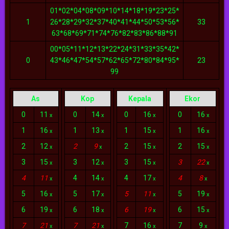
01*02*04*08*09*10*14*18*19*23*25*
1
26*28*29*32*37*40*41*44*50*53*56*
33
63*68*69*71*74*76*82*83*86*88*91
00*05*11*12*13*22*24*31*33*35*42*
0
43*46*47*54*57*62*65*72*80*84*95*
23
99
As
Kop
Kepala
Ekor
0
11
0
14
0
16
0
16
x
x
x
x
1
16
1
13
1
15
1
16
x
x
x
x
2
12
2
9
2
15
2
15
x
x
x
x
3
15
3
12
3
15
3
22
x
x
x
x
4
11
4
14
4
17
4
8
x
x
x
x
5
16
5
17
5
11
5
19
x
x
x
x
6
19
6
18
6
19
6
15
x
x
x
x
7
21
7
21
7
16
7
9
x
x
x
x