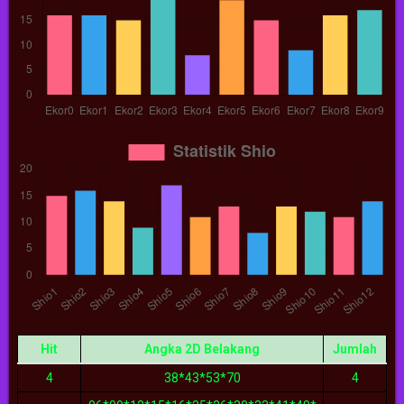
Hit
Angka 2D Belakang
Jumlah
4
38*43*53*70
4