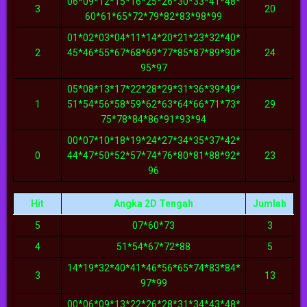
06*09*12*15*16*25*26*30*33*41*48*
3
20
60*61*65*72*79*82*83*98*99
01*02*03*04*11*14*20*21*23*32*40*
2
45*46*55*67*68*69*77*85*87*89*90*
24
95*97
05*08*13*17*22*28*29*31*36*39*49*
1
51*54*56*58*59*62*63*64*66*71*73*
29
75*78*84*86*91*93*94
00*07*10*18*19*24*27*34*35*37*42*
0
44*47*50*52*57*74*76*80*81*88*92*
23
96
Hit
Angka 2D Tengah
Jumlah
5
07*60*73
3
4
51*54*67*72*88
5
14*19*32*40*41*46*56*65*74*83*84*
3
13
97*99
00*06*09*13*22*26*28*31*34*43*48*