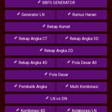
BBFS GENERATOR
Generator LN
Rumus Harian
Rekap Kumat
Rekap Angka CT
Rekap Angka 3D
Rekap Angka 2D
Rekap Angka 4D
Pola Dasar All
Pola Dasar
Pembalik Angka
Multi Kombinasi
LN vs DN
Kombinasi 4D
Kolaborasi LN