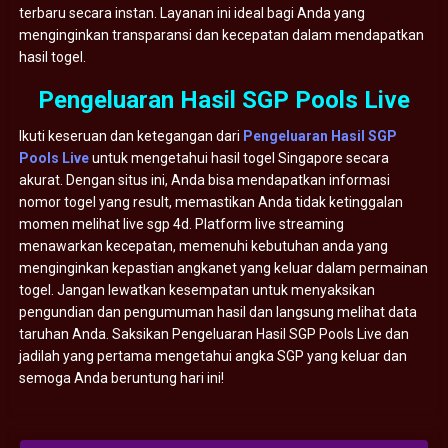
terbaru secara instan. Layanan ini ideal bagi Anda yang
menginginkan transparansi dan kecepatan dalam mendapatkan
hasil togel.
Pengeluaran Hasil SGP Pools Live
Ikuti keseruan dan ketegangan dari
Pengeluaran Hasil SGP
Pools Live
untuk mengetahui hasil togel Singapore secara
akurat. Dengan situs ini, Anda bisa mendapatkan informasi
nomor togel yang result, memastikan Anda tidak ketinggalan
momen melihat live sgp 4d. Platform live streaming
menawarkan kecepatan, memenuhi kebutuhan anda yang
menginginkan kepastian angkanet yang keluar dalam permainan
togel. Jangan lewatkan kesempatan untuk menyaksikan
pengundian dan pengumuman hasil dan langsung melihat data
taruhan Anda. Saksikan Pengeluaran Hasil SGP Pools Live dan
jadilah yang pertama mengetahui angka SGP yang keluar dan
semoga Anda beruntung hari ini!