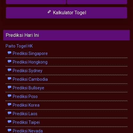
Kalkulator Togel
Prediksi Hari Ini
Paito Togel HK
Prediksi Singapore
Prediksi Hongkong
Prediksi Sydney
Prediksi Cambodia
Prediksi Bullseye
Prediksi Pcso
Prediksi Korea
Prediksi Laos
Prediksi Taipei
Prediksi Nevada