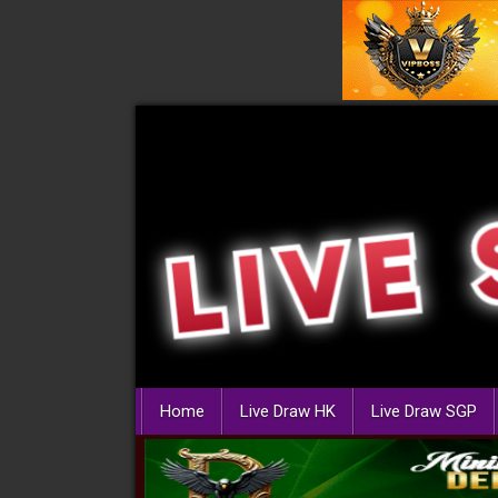
Home
Live Draw HK
Live Draw SGP