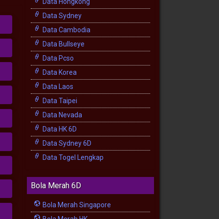
Data Hongkong
Data Sydney
Data Cambodia
Data Bullseye
Data Pcso
Data Korea
Data Laos
Data Taipei
Data Nevada
Data HK 6D
Data Sydney 6D
Data Togel Lengkap
Bola Merah 6D
Bola Merah Singapore