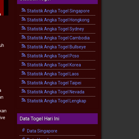
Statistik Angka Togel Singapore
Statistik Angka Togel Hongkong
Statistik Angka Togel Sydney
Statistik Angka Togel Cambodia
uh
Statistik Angka Togel Bullseye
Statistik Angka Togel Pcso
Statistik Angka Togel Korea
Statistik Angka Togel Laos
Statistik Angka Togel Taipei
a
Statistik Angka Togel Nevada
an
Statistik Angka Togel Lengkap
ikan
ive
Data Togel Hari Ini
Data Singapore