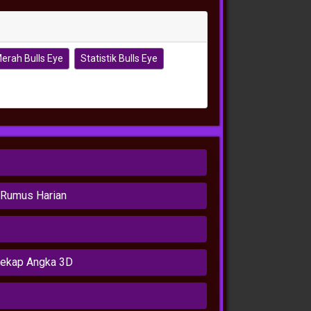
erah Bulls Eye
Statistik Bulls Eye
Rumus Harian
ekap Angka 3D