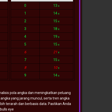
0
13
x
1
14
x
2
15
x
3
18
x
4
19
x
5
15
x
6
21
x
7
15
x
8
10
x
9
14
x
nalisis pola angka dan meningkatkan peluang
 angka yang jarang muncul, serta tren angka
ih terarah dan berbasis data. Pastikan Anda
bulls eye