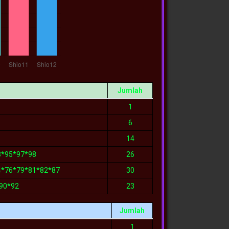
Jumlah
1
6
14
3*95*97*98
26
4*76*79*81*82*87
30
90*92
23
Jumlah
1