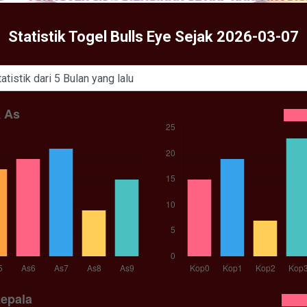
Statistik Togel Bulls Eye Sejak 2026-03-07