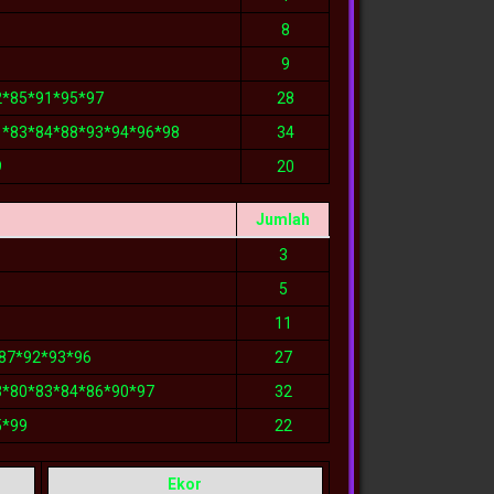
8
9
2*85*91*95*97
28
1*83*84*88*93*94*96*98
34
9
20
Jumlah
3
5
11
87*92*93*96
27
3*80*83*84*86*90*97
32
5*99
22
Ekor