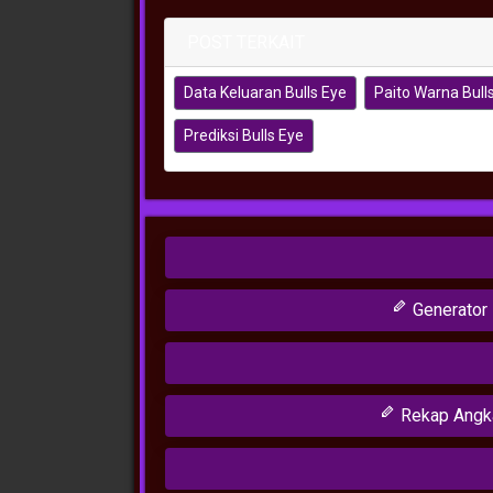
POST TERKAIT
Data Keluaran Bulls Eye
Paito Warna Bull
Prediksi Bulls Eye
Generator
Rekap Angk