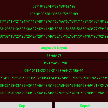
09*19*32*47*58*59*68*86
10*18*33*38*39*53*72*80*89
11*13*17*21*24*41*43*48*49*61*65*66*67*69*71*73*75*76*78*8
23*29*31*34*35*36*37*42*44*45*50*51*54*55*56*60*63*77*79*8
00*08*15*20*25*26*27*28*40*46*52*57*62*64*70*74*87*90*92*9
Angka 2D Depan
63*66*78
13*21*54*75*98
09*10*11*23*27*31*53*64*70*85*91
8*14*15*22*26*33*35*37*38*41*43*47*49*50*55*56*60*74*77*79*
18*25*28*36*39*40*44*46*48*51*52*58*59*61*65*68*69*71*72*7
03*19*20*24*29*30*32*34*42*45*57*62*67*76*81*82*88*89*94*9
Kop
Kepala