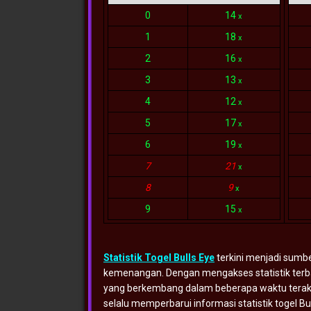
0
14
x
1
18
x
2
16
x
3
13
x
4
12
x
5
17
x
6
19
x
7
21
x
8
9
x
9
15
x
Statistik Togel Bulls Eye
terkini menjadi sumb
kemenangan. Dengan mengakses statistik terbar
yang berkembang dalam beberapa waktu terakhi
selalu memperbarui informasi statistik togel Bu