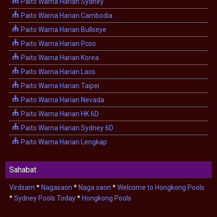
Paito Warna Harian Sydney
Paito Warna Harian Cambodia
Paito Warna Harian Bullseye
Paito Warna Harian Pcso
Paito Warna Harian Korea
Paito Warna Harian Laos
Paito Warna Harian Taipei
Paito Warna Harian Nevada
Paito Warna Harian HK 6D
Paito Warna Harian Sydney 6D
Paito Warna Harian Lengkap
Sahabat
Virdsam
*
Nagasaon
*
Naga saon
*
Welcome to Hongkong Pools
*
Sydney Pools Today
*
Hongkong Pools