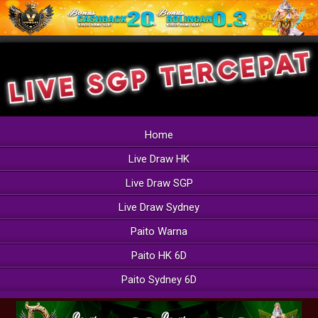
Home
Live Draw HK
Live Draw SGP
Live Draw Sydney
Paito Warna
Paito HK 6D
Paito Sydney 6D