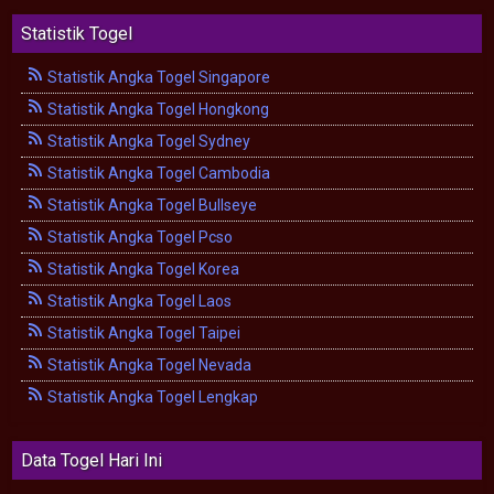
Statistik Togel
Statistik Angka Togel Singapore
Statistik Angka Togel Hongkong
Statistik Angka Togel Sydney
Statistik Angka Togel Cambodia
Statistik Angka Togel Bullseye
Statistik Angka Togel Pcso
Statistik Angka Togel Korea
Statistik Angka Togel Laos
Statistik Angka Togel Taipei
Statistik Angka Togel Nevada
Statistik Angka Togel Lengkap
Data Togel Hari Ini