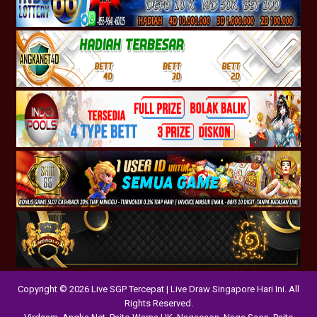
Copyright © 2026 Live SGP Tercepat | Live Draw Singapore Hari Ini. All
Rights Reserved.