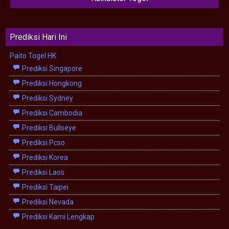
Prediksi Hari Ini
Paito Togel HK
Prediksi Singapore
Prediksi Hongkong
Prediksi Sydney
Prediksi Cambodia
Prediksi Bullseye
Prediksi Pcso
Prediksi Korea
Prediksi Laos
Prediksi Taipei
Prediksi Nevada
Prediksi Kami Lengkap