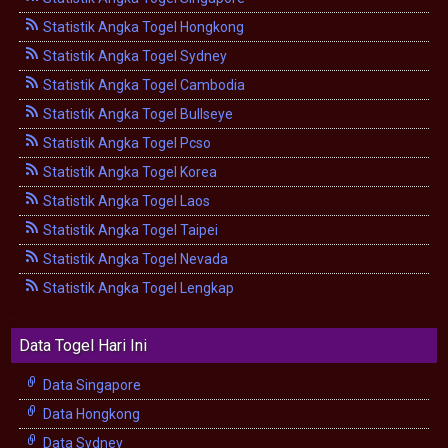
Statistik Angka Togel Hongkong
Statistik Angka Togel Sydney
Statistik Angka Togel Cambodia
Statistik Angka Togel Bullseye
Statistik Angka Togel Pcso
Statistik Angka Togel Korea
Statistik Angka Togel Laos
Statistik Angka Togel Taipei
Statistik Angka Togel Nevada
Statistik Angka Togel Lengkap
Data Togel Hari Ini
Data Singapore
Data Hongkong
Data Sydney