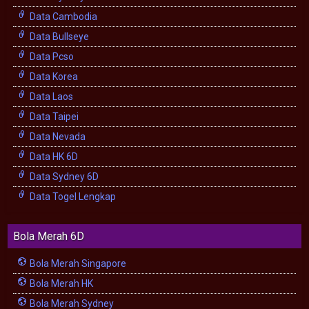
Data Cambodia
Data Bullseye
Data Pcso
Data Korea
Data Laos
Data Taipei
Data Nevada
Data HK 6D
Data Sydney 6D
Data Togel Lengkap
Bola Merah 6D
Bola Merah Singapore
Bola Merah HK
Bola Merah Sydney