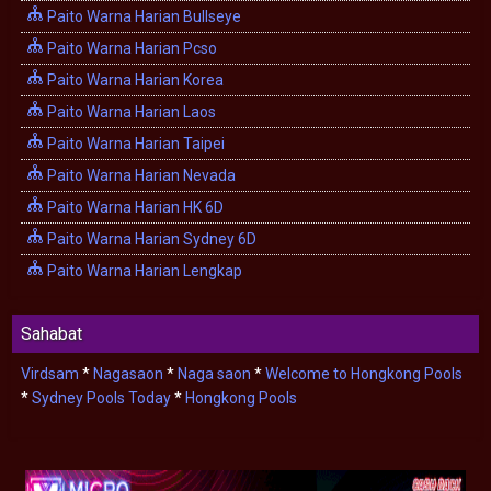
Paito Warna Harian Bullseye
Paito Warna Harian Pcso
Paito Warna Harian Korea
Paito Warna Harian Laos
Paito Warna Harian Taipei
Paito Warna Harian Nevada
Paito Warna Harian HK 6D
Paito Warna Harian Sydney 6D
Paito Warna Harian Lengkap
Sahabat
Virdsam
*
Nagasaon
*
Naga saon
*
Welcome to Hongkong Pools
*
Sydney Pools Today
*
Hongkong Pools