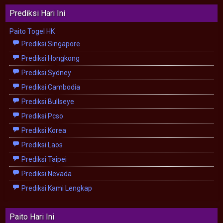
Prediksi Hari Ini
Paito Togel HK
Prediksi Singapore
Prediksi Hongkong
Prediksi Sydney
Prediksi Cambodia
Prediksi Bullseye
Prediksi Pcso
Prediksi Korea
Prediksi Laos
Prediksi Taipei
Prediksi Nevada
Prediksi Kami Lengkap
Paito Hari Ini