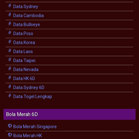
Data Sydney
Data Cambodia
Data Bullseye
Data Pcso
Data Korea
Data Laos
Data Taipei
Data Nevada
Data HK 6D
Data Sydney 6D
Data Togel Lengkap
Bola Merah 6D
Bola Merah Singapore
Bola Merah HK