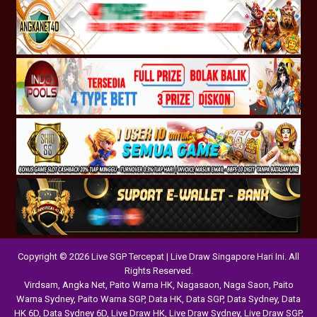
Copyright © 2026 Live SGP Tercepat | Live Draw Singapore Hari Ini. All
Rights Reserved.
Virdsam
,
Angka Net
,
Paito Warna HK
,
Nagasaon
,
Naga Saon
,
Paito
Warna Sydney
,
Paito Warna SGP
,
Data HK
,
Data SGP
,
Data Sydney
,
Data
HK 6D
,
Data Sydney 6D
,
Live Draw HK
,
Live Draw Sydney
,
Live Draw SGP
,