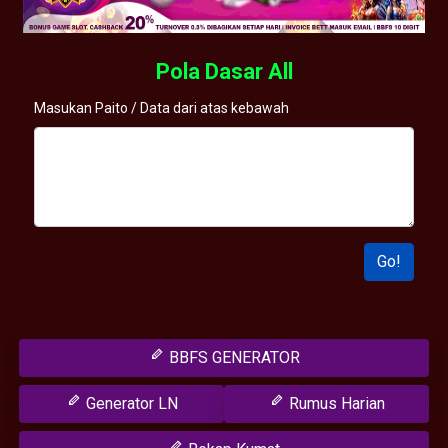
Pola Dasar All
Masukan Paito / Data dari atas kebawah
Go!
BBFS GENERATOR
Generator LN
Rumus Harian