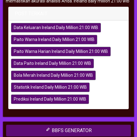
memastikan akurasi analisis Anda. ireland daily million 21:00 wib
POST TERKAIT
Data Keluaran Ireland Daily Million 21:00 WIB
Paito Warna Ireland Daily Million 21:00 WIB
Paito Warna Harian Ireland Daily Million 21:00 WIB
Data Paito Ireland Daily Million 21:00 WIB
Bola Merah Ireland Daily Million 21:00 WIB
Statistik Ireland Daily Million 21:00 WIB
Prediksi Ireland Daily Million 21:00 WIB
BBFS GENERATOR