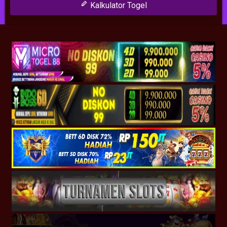
Kalkulator Togel