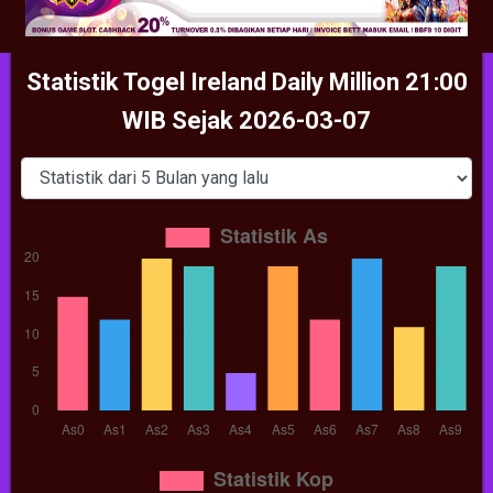
Statistik Togel Ireland Daily Million 21:00
WIB Sejak 2026-03-07