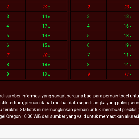
2
19
2
20
x
x
3
14
3
13
x
x
4
17
4
16
x
x
5
14
5
18
x
x
6
15
6
19
x
x
7
10
7
11
x
x
8
18
8
14
x
x
9
19
9
11
x
x
adi sumber informasi yang sangat berguna bagi para pemain togel unt
k terbaru, pemain dapat melihat data seperti angka yang paling sering
rakhir. Statistik ini memungkinkan pemain untuk membuat prediksi ya
gel Oregon 10:00 WIB dari sumber yang valid untuk memastikan akurasi 