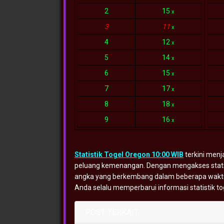
2
15
x
3
11
x
4
12
x
5
14
x
6
15
x
7
17
x
8
18
x
9
16
x
Statistik Togel Oregon 10:00 WIB
terkini menj
peluang kemenangan. Dengan mengakses statisti
angka yang berkembang dalam beberapa waktu te
Anda selalu memperbarui informasi statistik to
POST TERKAIT