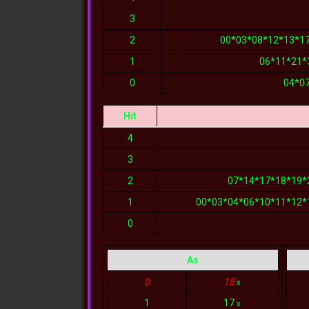
3
2
00*03*08*12*13*1
1
06*11*21*
0
04*0
Hit
4
3
2
07*14*17*18*19*
1
00*03*04*06*10*11*12*
0
As
0
18
x
1
17
x