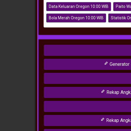
Data Keluaran Oregon 10:00 WIB
Paito W
Bola Merah Oregon 10:00 WIB
Statistik 
Generator
Rekap Angk
Rekap Angk