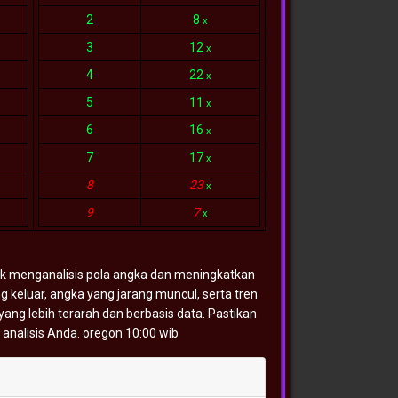
2
8
x
3
12
x
4
22
x
5
11
x
6
16
x
7
17
x
8
23
x
9
7
x
uk menganalisis pola angka dan meningkatkan
 keluar, angka yang jarang muncul, serta tren
ng lebih terarah dan berbasis data. Pastikan
analisis Anda. oregon 10:00 wib