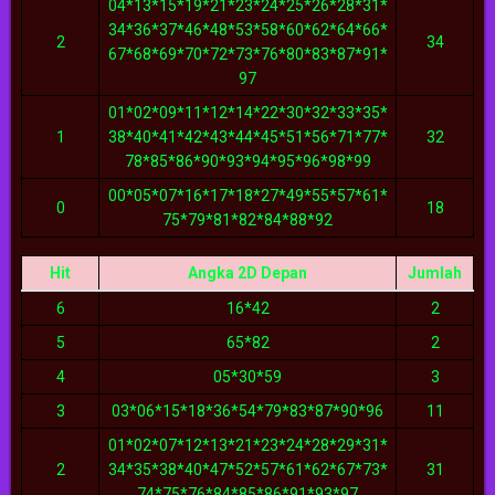
04*13*15*19*21*23*24*25*26*28*31*
34*36*37*46*48*53*58*60*62*64*66*
2
34
67*68*69*70*72*73*76*80*83*87*91*
97
01*02*09*11*12*14*22*30*32*33*35*
1
38*40*41*42*43*44*45*51*56*71*77*
32
78*85*86*90*93*94*95*96*98*99
00*05*07*16*17*18*27*49*55*57*61*
0
18
75*79*81*82*84*88*92
Hit
Angka 2D Depan
Jumlah
6
16*42
2
5
65*82
2
4
05*30*59
3
3
03*06*15*18*36*54*79*83*87*90*96
11
01*02*07*12*13*21*23*24*28*29*31*
2
34*35*38*40*47*52*57*61*62*67*73*
31
74*75*76*84*85*86*91*93*97