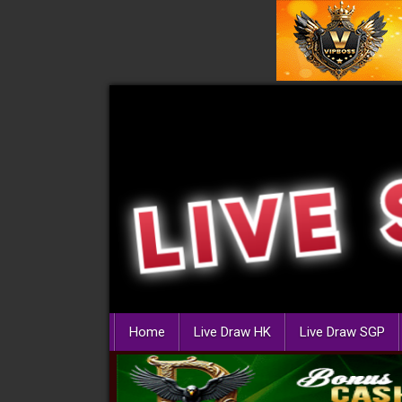
Home
Live Draw HK
Live Draw SGP