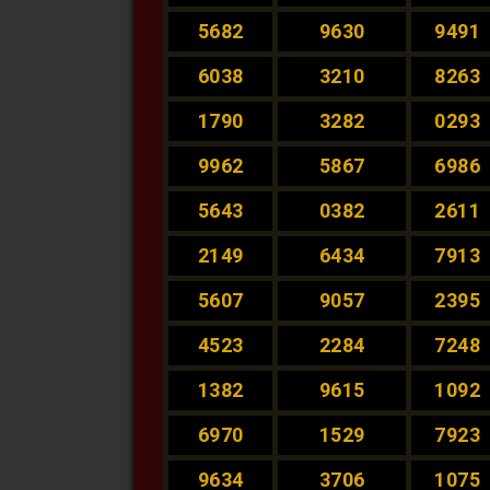
5682
9630
9491
6038
3210
8263
1790
3282
0293
9962
5867
6986
5643
0382
2611
2149
6434
7913
5607
9057
2395
4523
2284
7248
1382
9615
1092
6970
1529
7923
9634
3706
1075