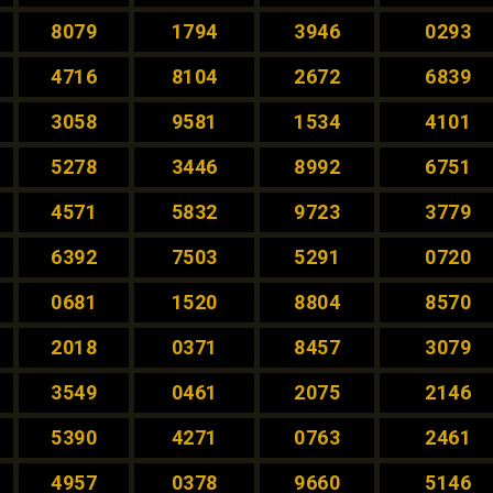
8079
1794
3946
0293
4716
8104
2672
6839
3058
9581
1534
4101
5278
3446
8992
6751
4571
5832
9723
3779
6392
7503
5291
0720
0681
1520
8804
8570
2018
0371
8457
3079
3549
0461
2075
2146
5390
4271
0763
2461
4957
0378
9660
5146