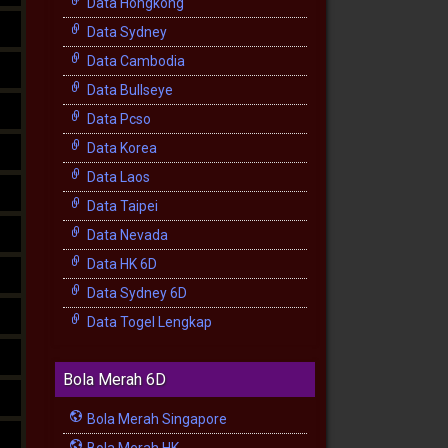
Data Hongkong
Data Sydney
Data Cambodia
Data Bullseye
Data Pcso
Data Korea
Data Laos
Data Taipei
Data Nevada
Data HK 6D
Data Sydney 6D
Data Togel Lengkap
Bola Merah 6D
Bola Merah Singapore