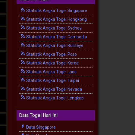
Statistik Angka Togel Singapore
Statistik Angka Togel Hongkong
Statistik Angka Togel Sydney
Statistik Angka Togel Cambodia
Statistik Angka Togel Bullseye
Statistik Angka Togel Pcso
Statistik Angka Togel Korea
Statistik Angka Togel Laos
Statistik Angka Togel Taipei
Statistik Angka Togel Nevada
Statistik Angka Togel Lengkap
Data Togel Hari Ini
Data Singapore