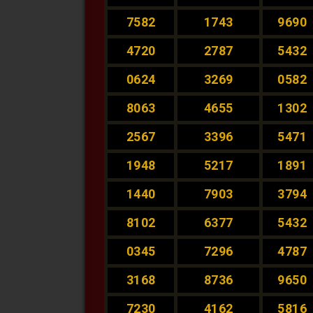
7582
1743
9690
4720
2787
5432
0624
3269
0582
8063
4655
1302
2567
3396
5471
1948
5217
1891
1440
7903
3794
8102
6377
5432
0345
7296
4787
3168
8736
9650
7230
4162
5816