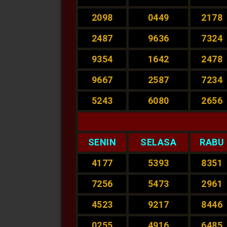
2098
0449
2178
2487
9636
7324
9354
1642
2478
9667
2587
7234
5243
6080
2656
SENIN
SELASA
RABU
4177
5393
8351
7256
5473
2961
4523
9217
8446
0255
4916
6485