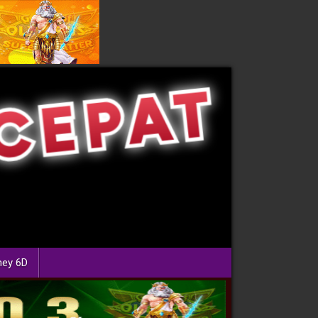
ney 6D