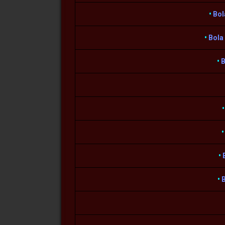
•
Bol
•
Bola
•
B
•
•