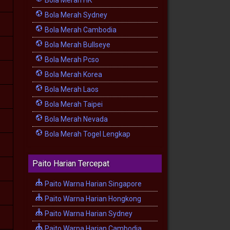
Bola Merah HK
Bola Merah Sydney
Bola Merah Cambodia
Bola Merah Bullseye
Bola Merah Pcso
Bola Merah Korea
Bola Merah Laos
Bola Merah Taipei
Bola Merah Nevada
Bola Merah Togel Lengkap
Paito Harian Tercepat
Paito Warna Harian Singapore
Paito Warna Harian Hongkong
Paito Warna Harian Sydney
Paito Warna Harian Cambodia