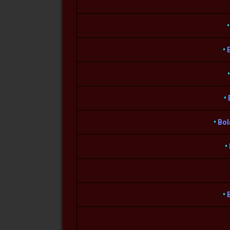
•
•
•
Bol
•
•