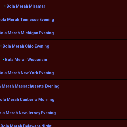
•
Bola Merah Miramar
ola Merah Tennesse Evening
Bola Merah Michigan Evening
•
Bola Merah Ohio Evening
•
Bola Merah Wisconsin
Bola Merah New York Evening
a Merah Massachusetts Evening
ola Merah Canberra Morning
ola Merah New Jersey Evening
•
Bola Merah Delaware Night