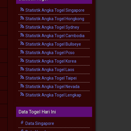
Statistik Angka Togel Singapore
Statistik Angka Togel Hongkong
Statistik Angka Togel Sydney
Statistik Angka Togel Cambodia
Statistik Angka Togel Bullseye
Statistik Angka Togel Pcso
Statistik Angka Togel Korea
Statistik Angka Togel Laos
Statistik Angka Togel Taipei
Statistik Angka Togel Nevada
Statistik Angka Togel Lengkap
Data Togel Hari Ini
Data Singapore