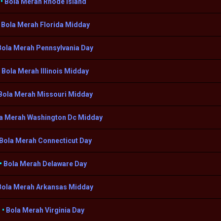
•
Bola Merah Rhode Island
•
Bola Merah Florida Midday
Bola Merah Pennsylvania Day
•
Bola Merah Illinois Midday
Bola Merah Missouri Midday
a Merah Washington Dc Midday
Bola Merah Connecticut Day
•
Bola Merah Delaware Day
Bola Merah Arkansas Midday
•
Bola Merah Virginia Day