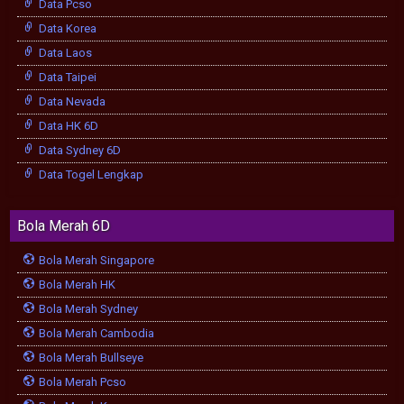
Data Pcso
Data Korea
Data Laos
Data Taipei
Data Nevada
Data HK 6D
Data Sydney 6D
Data Togel Lengkap
Bola Merah 6D
Bola Merah Singapore
Bola Merah HK
Bola Merah Sydney
Bola Merah Cambodia
Bola Merah Bullseye
Bola Merah Pcso