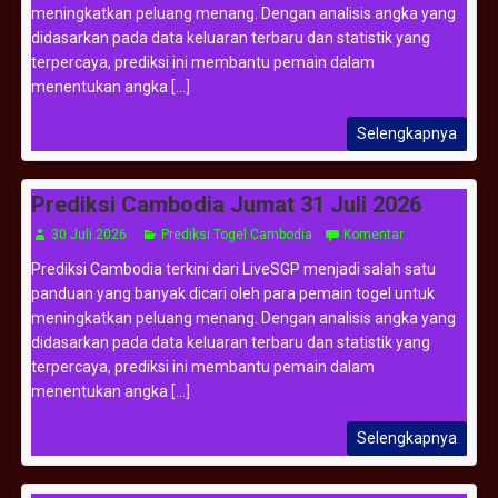
meningkatkan peluang menang. Dengan analisis angka yang
didasarkan pada data keluaran terbaru dan statistik yang
terpercaya, prediksi ini membantu pemain dalam
menentukan angka [...]
Selengkapnya
Prediksi Cambodia Jumat 31 Juli 2026
30 Juli 2026
Prediksi Togel Cambodia
Komentar
Prediksi Cambodia terkini dari LiveSGP menjadi salah satu
panduan yang banyak dicari oleh para pemain togel untuk
meningkatkan peluang menang. Dengan analisis angka yang
didasarkan pada data keluaran terbaru dan statistik yang
terpercaya, prediksi ini membantu pemain dalam
menentukan angka [...]
Selengkapnya