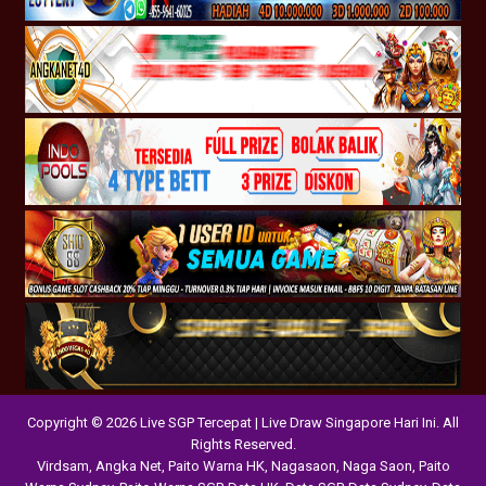
Copyright © 2026 Live SGP Tercepat | Live Draw Singapore Hari Ini. All
Rights Reserved.
Virdsam
,
Angka Net
,
Paito Warna HK
,
Nagasaon
,
Naga Saon
,
Paito