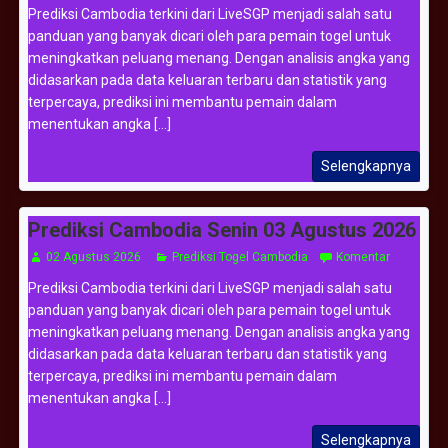
Prediksi Cambodia terkini dari LiveSGP menjadi salah satu
panduan yang banyak dicari oleh para pemain togel untuk
meningkatkan peluang menang. Dengan analisis angka yang
didasarkan pada data keluaran terbaru dan statistik yang
terpercaya, prediksi ini membantu pemain dalam
menentukan angka [...]
Selengkapnya
Prediksi Cambodia Senin 03 Agustus 2026
02 Agustus 2026
Prediksi Togel Cambodia
Komentar
Prediksi Cambodia terkini dari LiveSGP menjadi salah satu
panduan yang banyak dicari oleh para pemain togel untuk
meningkatkan peluang menang. Dengan analisis angka yang
didasarkan pada data keluaran terbaru dan statistik yang
terpercaya, prediksi ini membantu pemain dalam
menentukan angka [...]
Selengkapnya