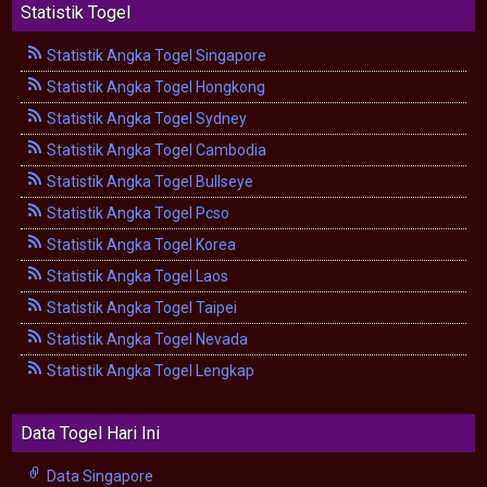
Statistik Togel
Statistik Angka Togel Singapore
Statistik Angka Togel Hongkong
Statistik Angka Togel Sydney
Statistik Angka Togel Cambodia
Statistik Angka Togel Bullseye
Statistik Angka Togel Pcso
Statistik Angka Togel Korea
Statistik Angka Togel Laos
Statistik Angka Togel Taipei
Statistik Angka Togel Nevada
Statistik Angka Togel Lengkap
Data Togel Hari Ini
Data Singapore