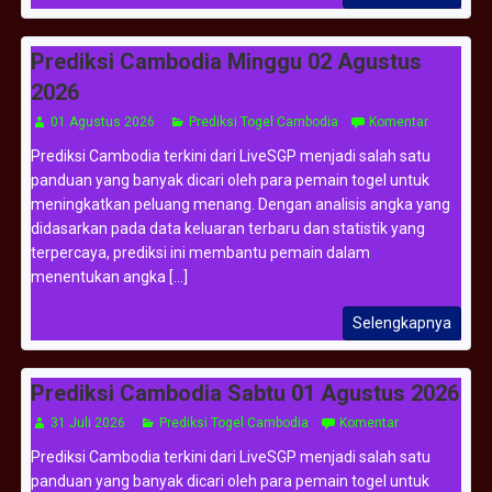
Prediksi Cambodia Minggu 02 Agustus
2026
01 Agustus 2026
Prediksi Togel Cambodia
Komentar
Prediksi Cambodia terkini dari LiveSGP menjadi salah satu
panduan yang banyak dicari oleh para pemain togel untuk
meningkatkan peluang menang. Dengan analisis angka yang
didasarkan pada data keluaran terbaru dan statistik yang
terpercaya, prediksi ini membantu pemain dalam
menentukan angka [...]
Selengkapnya
Prediksi Cambodia Sabtu 01 Agustus 2026
31 Juli 2026
Prediksi Togel Cambodia
Komentar
Prediksi Cambodia terkini dari LiveSGP menjadi salah satu
panduan yang banyak dicari oleh para pemain togel untuk