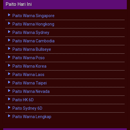
Paito Hari Ini
Paito Warna Singapore
Paito Warna Hongkong
Paito Warna Sydney
Paito Warna Cambodia
Paito Warna Bullseye
Paito Warna Pcso
Paito Warna Korea
Paito Warna Laos
Paito Warna Taipei
Paito Warna Nevada
Paito HK 6D
Paito Sydney 6D
Paito Warna Lengkap