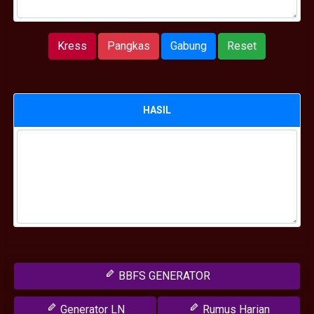
HASIL
BBFS GENERATOR
Generator LN
Rumus Harian