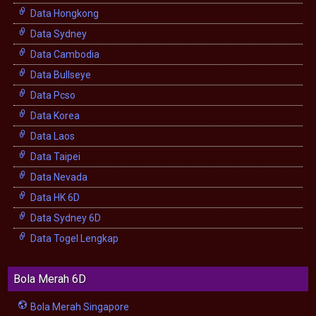
Data Hongkong
Data Sydney
Data Cambodia
Data Bullseye
Data Pcso
Data Korea
Data Laos
Data Taipei
Data Nevada
Data HK 6D
Data Sydney 6D
Data Togel Lengkap
Bola Merah 6D
Bola Merah Singapore