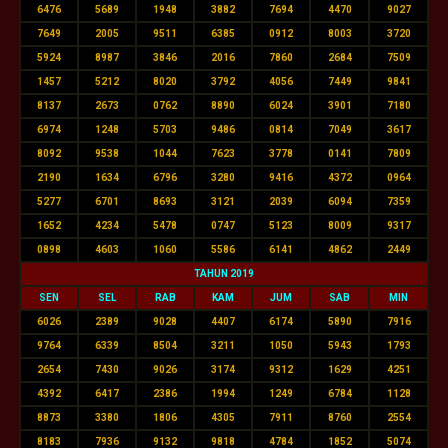
6476
5689
1948
3882
7694
4470
9027
7649
2005
9511
6385
0912
8003
3720
5924
8987
3846
2016
7860
2684
7509
1457
5212
8020
3792
4056
7449
9841
8137
2673
0762
8890
6024
3901
7180
6974
1248
5703
9486
0814
7049
3617
8092
9538
1044
7623
3778
0141
7809
2190
1634
6796
3280
9416
4372
0964
5277
6701
8693
3121
2039
6094
7359
1652
4234
5478
0747
5123
8009
9317
0898
4603
1060
5586
6141
4862
2449
TAHUN 2019
SEN
SEL
RAB
KAM
JUM
SAB
MIN
6026
2389
9028
4407
6174
5890
7916
9764
6339
8504
3211
1050
5943
1793
2654
7430
9026
3174
9312
1629
4251
4392
6417
2386
1994
1249
6784
1128
8873
3380
1806
4305
7911
8760
2554
8183
7936
9132
9818
4784
1852
5074