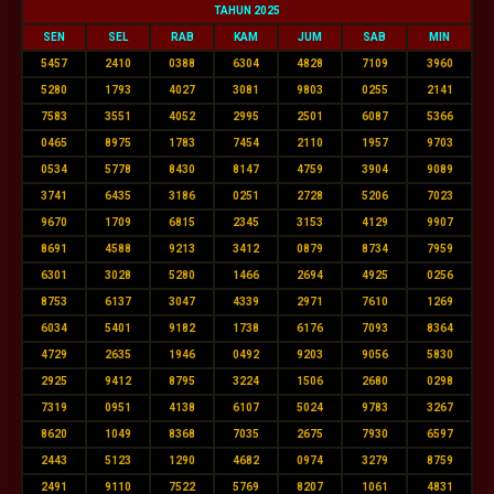
TAHUN 2025
SEN
SEL
RAB
KAM
JUM
SAB
MIN
5457
2410
0388
6304
4828
7109
3960
5280
1793
4027
3081
9803
0255
2141
7583
3551
4052
2995
2501
6087
5366
0465
8975
1783
7454
2110
1957
9703
0534
5778
8430
8147
4759
3904
9089
3741
6435
3186
0251
2728
5206
7023
9670
1709
6815
2345
3153
4129
9907
8691
4588
9213
3412
0879
8734
7959
6301
3028
5280
1466
2694
4925
0256
8753
6137
3047
4339
2971
7610
1269
6034
5401
9182
1738
6176
7093
8364
4729
2635
1946
0492
9203
9056
5830
2925
9412
8795
3224
1506
2680
0298
7319
0951
4138
6107
5024
9783
3267
8620
1049
8368
7035
2675
7930
6597
2443
5123
1290
4682
0974
3279
8759
2491
9110
7522
5769
8207
1061
4831