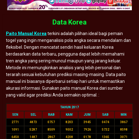
Data Korea
Paito Manual Korea
terkini adalah pilihan ideal bagi pemain
togel yang ingin menganalisis pola angka secara mendalam dan
fleksibel. Dengan mencatat sendiri hasil keluaran Korea
berdasarkan data terbaru, pengguna dapat lebih memahami
tren angka yang sering muncul maupun yang jarang keluar.
Metode ini memungkinkan analisis yang lebih personal dan
terarah sesuai kebutuhan prediksi masing-masing. Data paito
manual ini biasanya diperbarui setiap hari untuk memastikan
akurasi informasi. Gunakan paito manual Korea dari sumber
yang valid agar prediksi Anda semakin optimal. :
TAHUN 2017
SEN
SEL
RAB
KAM
JUM
SAB
MIN
2771
4873
0757
8203
3945
0474
3867
1091
5287
8509
9002
7926
5732
8598
6450
1487
2867
4208
0178
1365
3071