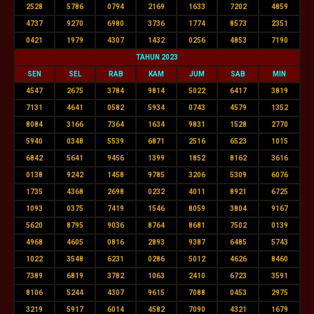
2528
5786
0794
2169
1633
7202
4859
4737
9270
6980
3736
1774
8573
2351
0421
1979
4307
1432
0256
4853
7190
TAHUN 2023
SEN
SEL
RAB
KAM
JUM
SAB
MIN
4547
2675
3784
9814
5022
6417
3819
7131
4641
0582
5934
0743
4579
1352
8084
3166
7364
1634
9831
1528
2770
5940
0348
5539
6871
2516
6523
1015
6842
5641
9456
1399
1852
8162
3616
0138
9242
1458
9785
3206
5309
6076
1735
4368
2698
0232
4011
8921
6725
1093
0375
7419
1546
8059
3804
9167
5620
8795
9036
8764
8681
7502
0139
4968
4605
0816
2893
9387
6485
5743
1022
3548
6231
0286
5012
4626
8460
7389
6819
3782
1063
2410
6723
3591
8106
5244
4307
9615
7088
0453
2975
3219
5917
6014
4582
7090
4321
1679