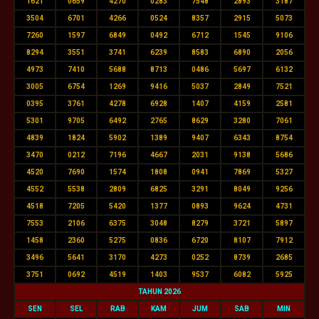
1621
0659
4270
0283
7548
2893
3187
3504
6701
4266
0524
8357
2915
5073
7260
1597
6849
0492
6712
1545
9106
8294
3551
3741
6239
8583
6890
2056
4973
7410
5688
8713
0486
5697
6132
3005
6754
1269
9416
5037
2849
7521
0395
3761
4278
6928
1407
4159
2581
5301
9705
6492
2765
8629
3280
7061
4839
1824
5902
1389
9407
6343
8754
3470
0212
7196
4667
2031
9138
5686
4520
7690
1574
1808
0941
7869
5327
4552
5538
2809
6825
3291
8049
9256
4518
7205
5420
1377
0893
9624
4731
7553
2106
6375
3048
8279
3721
5897
1458
2360
5275
0836
6720
8107
7912
3496
5641
3170
4273
0252
8739
2685
3751
0692
4519
1403
9537
6082
5925
TAHUN 2026
SEN
SEL
RAB
KAM
JUM
SAB
MIN