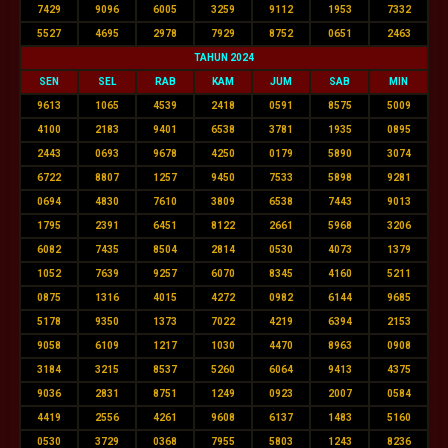
7429
9096
6005
3259
9112
1953
7332
5527
4695
2978
7929
8752
0651
2463
TAHUN 2024
SEN
SEL
RAB
KAM
JUM
SAB
MIN
9613
1065
4539
2418
0591
8575
5009
4100
2183
9401
6538
3781
1935
0895
2443
0693
9678
4250
0179
5890
3074
6722
8807
1257
9450
7533
5898
9281
0694
4830
7610
3809
6538
7443
9013
1795
2391
6451
8122
2661
5968
3206
6082
7435
8504
2814
0530
4073
1379
1052
7639
9257
6070
8345
4160
5211
0875
1316
4015
4272
0982
6144
9685
5178
9350
1373
7022
4219
6394
2153
9058
6109
1217
1030
4470
8963
0908
3184
3215
8537
5260
6064
9413
4375
9036
2831
8751
1249
0923
2007
0584
4419
2556
4261
9608
6137
1483
5160
0530
3729
0368
7955
5803
1243
8236