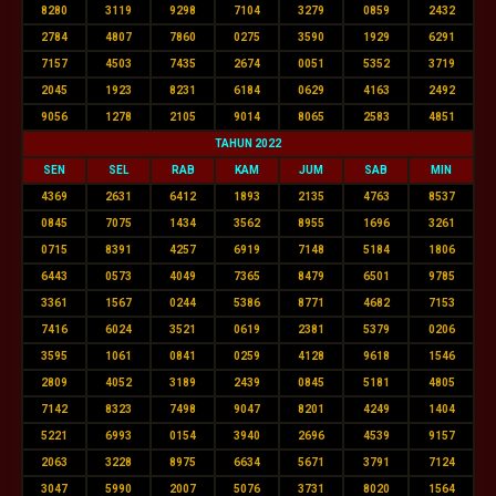
8280
3119
9298
7104
3279
0859
2432
2784
4807
7860
0275
3590
1929
6291
7157
4503
7435
2674
0051
5352
3719
2045
1923
8231
6184
0629
4163
2492
9056
1278
2105
9014
8065
2583
4851
TAHUN 2022
SEN
SEL
RAB
KAM
JUM
SAB
MIN
4369
2631
6412
1893
2135
4763
8537
0845
7075
1434
3562
8955
1696
3261
0715
8391
4257
6919
7148
5184
1806
6443
0573
4049
7365
8479
6501
9785
3361
1567
0244
5386
8771
4682
7153
7416
6024
3521
0619
2381
5379
0206
3595
1061
0841
0259
4128
9618
1546
2809
4052
3189
2439
0845
5181
4805
7142
8323
7498
9047
8201
4249
1404
5221
6993
0154
3940
2696
4539
9157
2063
3228
8975
6634
5671
3791
7124
3047
5990
2007
5076
3731
8020
1564