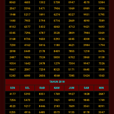
8063
4655
1302
5738
0947
4570
5384
2567
3396
5471
7906
1069
0989
4356
1948
5217
1891
6274
8327
9931
5795
1440
7903
3794
0716
2669
4090
7589
8102
6377
5432
6063
4712
9421
9693
0345
7296
4787
3520
2809
7984
5069
3168
8736
9650
0293
6045
4308
9526
7230
4162
5816
1180
4621
3984
1794
2098
0449
2178
8409
7855
1218
0476
2487
9636
7324
5830
6702
3860
0138
9354
1642
2478
1279
7304
9947
7326
9667
2587
7234
8323
5171
0645
3008
5243
6080
2656
4568
7385
5424
1563
TAHUN 2018
SEN
SEL
RAB
KAM
JUM
SAB
MIN
4177
5393
8351
1769
9927
1828
2687
7256
5473
2961
7421
6992
9845
1749
4523
9217
8446
2183
7609
3561
8391
0255
4916
6485
0573
9135
8178
3047