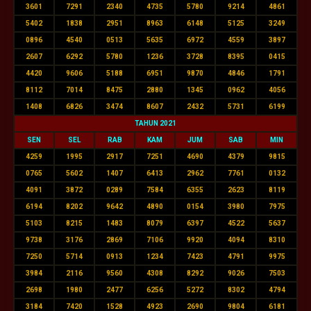
3601
7291
2340
4735
5780
9214
4861
5402
1838
2951
8963
6148
5125
3249
0896
4540
0513
5635
6972
4559
3897
2607
6292
5780
1236
3728
8395
0415
4420
9606
5188
6951
9870
4846
1791
8112
7014
8475
2880
1345
0962
4056
1408
6826
3474
8607
2432
5731
6199
TAHUN 2021
SEN
SEL
RAB
KAM
JUM
SAB
MIN
4259
1995
2917
7251
4690
4379
9815
0765
5602
1407
6413
2962
7761
0132
4091
3872
0289
7584
6355
2623
8119
6194
8202
9642
4890
0154
3980
7975
5103
8215
1483
8079
6397
4522
5637
9738
3176
2869
7106
9920
4094
8310
7250
5714
0913
1234
7423
4791
9975
3984
2116
9560
4308
8292
9026
7503
2698
1980
2477
6256
5272
8302
4794
3184
7420
1528
4923
2690
9804
6181