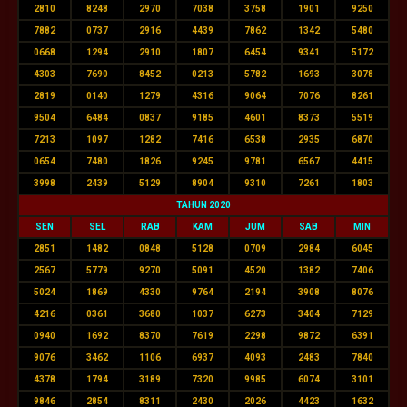
2810
8248
2970
7038
3758
1901
9250
7882
0737
2916
4439
7862
1342
5480
0668
1294
2910
1807
6454
9341
5172
4303
7690
8452
0213
5782
1693
3078
2819
0140
1279
4316
9064
7076
8261
9504
6484
0837
9185
4601
8373
5519
7213
1097
1282
7416
6538
2935
6870
0654
7480
1826
9245
9781
6567
4415
3998
2439
5129
8904
9310
7261
1803
TAHUN 2020
SEN
SEL
RAB
KAM
JUM
SAB
MIN
2851
1482
0848
5128
0709
2984
6045
2567
5779
9270
5091
4520
1382
7406
5024
1869
4330
9764
2194
3908
8076
4216
0361
3680
1037
6273
3404
7129
0940
1692
8370
7619
2298
9872
6391
9076
3462
1106
6937
4093
2483
7840
4378
1794
3189
7320
9985
6074
3101
9846
2854
8311
2430
2026
4423
1632