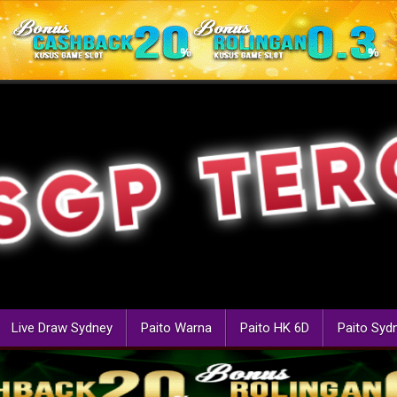
Live Draw Sydney
Paito Warna
Paito HK 6D
Paito Syd