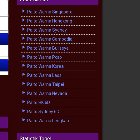
Paito Warna Singapore
Paito Warna Hongkong
Paito Warna Sydney
Paito Warna Cambodia
Paito Warna Bullseye
Paito Warna Pcso
Paito Warna Korea
Paito Warna Laos
Paito Warna Taipei
Paito Warna Nevada
Paito HK 6D
Paito Sydney 6D
Paito Warna Lengkap
Statistik Togel