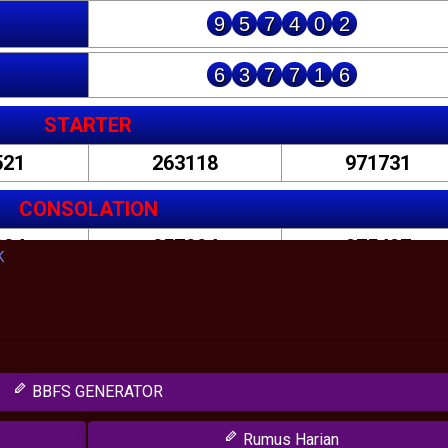
K
BBFS GENERATOR
Rumus Harian