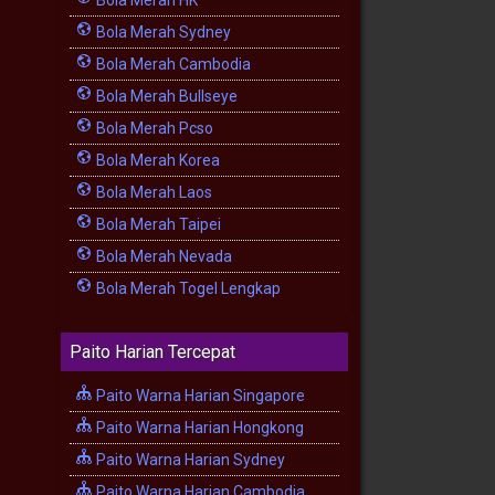
Bola Merah HK
Bola Merah Sydney
Bola Merah Cambodia
Bola Merah Bullseye
Bola Merah Pcso
Bola Merah Korea
Bola Merah Laos
Bola Merah Taipei
Bola Merah Nevada
Bola Merah Togel Lengkap
Paito Harian Tercepat
Paito Warna Harian Singapore
Paito Warna Harian Hongkong
Paito Warna Harian Sydney
Paito Warna Harian Cambodia