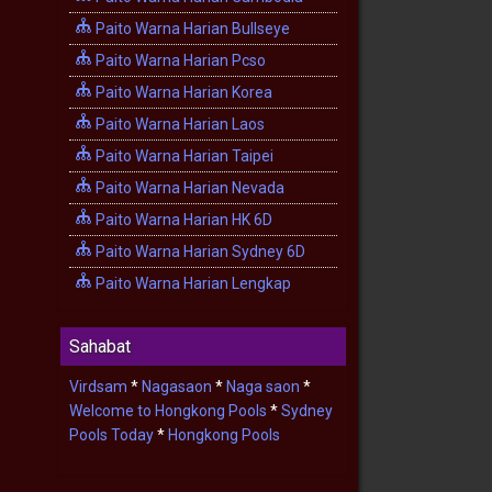
Paito Warna Harian Bullseye
Paito Warna Harian Pcso
Paito Warna Harian Korea
Paito Warna Harian Laos
Paito Warna Harian Taipei
Paito Warna Harian Nevada
Paito Warna Harian HK 6D
Paito Warna Harian Sydney 6D
Paito Warna Harian Lengkap
Sahabat
Virdsam
*
Nagasaon
*
Naga saon
*
Welcome to Hongkong Pools
*
Sydney
Pools Today
*
Hongkong Pools