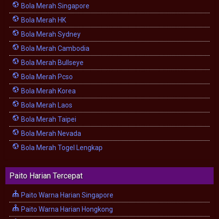
Bola Merah Singapore
Bola Merah HK
Bola Merah Sydney
Bola Merah Cambodia
Bola Merah Bullseye
Bola Merah Pcso
Bola Merah Korea
Bola Merah Laos
Bola Merah Taipei
Bola Merah Nevada
Bola Merah Togel Lengkap
Paito Harian Tercepat
Paito Warna Harian Singapore
Paito Warna Harian Hongkong