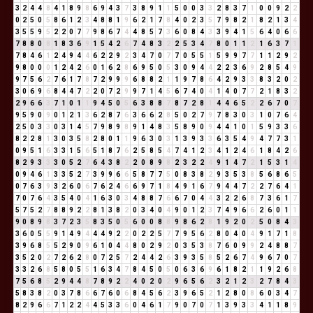
3
2
4
4
8
4
1
8
9
8
6
9
4
3
7
3
8
9
1
1
5
0
0
3
3
2
8
3
7
1
0
0
9
2
2
0
2
5
0
5
8
6
1
2
3
4
8
8
1
9
6
2
1
7
8
4
0
2
3
5
7
9
8
2
1
8
2
1
3
4
3
5
5
9
5
2
2
0
7
7
9
8
6
7
4
4
8
5
7
3
6
0
8
4
3
3
9
4
1
5
6
4
0
6
6
7
8
8
0
8
1
8
3
6
9
1
5
4
2
6
7
4
8
3
2
2
5
3
4
7
8
0
1
1
2
1
6
3
7
1
7
8
4
6
1
2
4
9
4
4
6
2
2
9
2
3
4
7
0
7
7
0
5
5
1
5
9
9
7
7
1
1
2
9
2
9
8
0
0
0
1
2
4
2
6
0
1
6
2
8
6
9
5
0
5
3
0
9
4
4
2
2
3
6
9
2
8
5
4
9
9
7
5
6
2
7
6
1
7
8
7
2
9
9
9
6
8
8
2
1
1
9
7
8
6
4
2
9
3
3
8
3
2
0
2
3
0
6
9
6
8
4
4
7
2
2
0
7
2
9
9
7
1
4
5
6
7
4
0
4
1
4
0
7
7
2
1
8
3
2
2
9
6
6
3
7
1
0
1
1
9
4
5
0
5
6
3
8
8
7
8
7
2
8
1
4
4
6
5
2
2
6
7
0
7
9
5
9
0
9
0
1
2
1
3
6
2
8
7
6
3
6
6
2
8
5
0
2
7
9
7
8
3
0
3
1
0
7
6
4
2
5
0
3
3
0
3
1
4
5
7
9
8
9
8
9
1
4
8
3
5
8
9
0
9
4
4
1
0
1
5
9
3
3
6
8
2
2
8
1
3
0
3
5
8
2
8
0
1
1
9
6
3
0
3
1
3
9
3
3
6
3
5
4
9
4
7
7
3
1
0
9
5
1
6
3
3
1
5
6
5
1
8
7
6
2
5
8
5
4
7
4
1
2
3
4
1
2
4
6
1
8
4
2
6
8
2
9
3
3
3
0
5
2
7
6
4
3
8
2
2
0
8
9
8
2
3
2
2
4
9
1
4
7
2
1
5
3
1
4
0
9
4
6
1
3
3
5
2
7
3
9
9
6
6
5
8
7
7
5
0
8
3
8
2
9
3
5
3
8
5
6
8
6
5
0
7
6
3
9
3
2
6
0
6
7
6
2
4
6
6
9
7
1
8
4
9
1
6
7
9
4
4
7
2
2
7
6
4
1
7
0
7
6
4
3
5
4
0
4
1
6
3
0
3
4
8
8
7
6
6
7
0
4
4
3
2
2
6
8
7
3
6
1
7
5
7
5
2
7
8
8
9
2
2
8
1
3
8
2
0
3
4
0
4
9
0
1
2
3
7
4
9
6
6
2
6
0
1
1
9
0
8
9
8
3
7
2
3
5
8
3
5
0
5
6
0
0
8
8
9
8
6
2
8
1
9
2
0
2
5
0
8
4
3
3
6
0
5
5
9
1
4
9
4
4
4
9
2
2
0
2
2
5
7
7
9
5
6
2
8
0
4
0
4
9
1
7
1
8
3
9
6
8
5
5
2
9
0
9
6
1
0
4
4
8
0
2
9
2
0
3
5
3
8
7
6
0
9
9
2
4
8
8
7
3
5
2
0
2
7
2
6
2
8
0
7
2
5
7
2
4
4
2
6
3
9
3
5
8
5
2
6
7
4
9
6
7
0
7
3
3
2
6
8
5
8
0
5
5
1
6
3
4
7
8
4
5
0
5
0
6
3
6
9
6
1
8
2
1
1
9
2
6
8
7
5
6
8
5
2
9
4
4
8
7
8
9
2
2
4
0
2
0
2
9
6
5
6
2
3
2
1
2
3
2
7
8
4
3
5
8
3
8
2
0
3
7
8
6
6
7
6
0
6
8
4
5
6
2
3
9
6
5
2
1
2
8
0
8
6
0
3
4
7
8
2
9
6
6
7
1
2
2
4
4
5
3
3
6
0
4
6
1
7
9
0
7
0
7
1
3
9
3
3
4
1
1
8
9