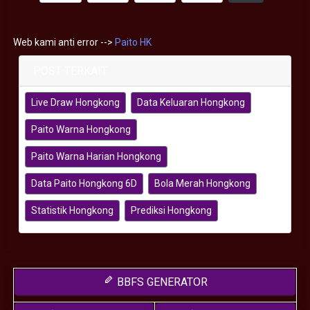
Web kami anti error -->
Paito HK
POST TERKAIT
Live Draw Hongkong
Data Keluaran Hongkong
Paito Warna Hongkong
Paito Warna Harian Hongkong
Data Paito Hongkong 6D
Bola Merah Hongkong
Statistik Hongkong
Prediksi Hongkong
BBFS GENERATOR