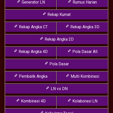
Generator LN
Rumus Harian
Rekap Kumat
Rekap Angka CT
Rekap Angka 3D
Rekap Angka 2D
Rekap Angka 4D
Pola Dasar All
Pola Dasar
Pembalik Angka
Multi Kombinasi
LN vs DN
Kombinasi 4D
Kolaborasi LN