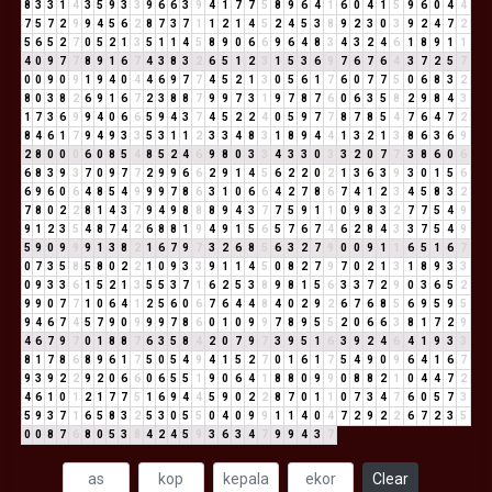
8
3
3
1
4
3
5
9
3
3
9
6
6
3
9
4
1
7
7
5
8
9
6
4
1
6
0
4
1
5
9
6
0
4
4
7
5
7
2
9
9
4
5
6
2
8
7
3
7
1
1
2
1
4
5
2
4
5
3
8
9
2
3
0
3
9
2
4
7
2
5
6
5
2
7
0
5
2
1
3
5
1
1
4
5
8
9
0
6
6
9
6
4
8
3
4
3
2
4
6
1
8
9
1
1
4
0
9
7
7
8
9
1
6
7
4
3
8
3
2
6
5
1
2
3
1
5
3
6
9
7
6
7
6
4
3
7
2
5
7
0
0
9
0
9
1
9
4
0
4
4
6
9
7
7
4
5
2
1
3
0
5
6
1
7
6
0
7
7
5
0
6
8
3
2
8
0
3
8
2
6
9
1
6
7
2
3
8
8
7
9
9
7
3
1
9
7
8
7
6
0
6
3
5
8
2
9
8
4
3
1
7
3
6
9
9
4
0
6
6
5
9
4
3
7
4
5
2
2
4
0
5
9
7
7
8
7
8
5
4
7
6
4
7
2
8
4
6
1
7
9
4
9
3
3
5
3
1
1
2
3
3
4
8
3
1
8
9
4
4
1
3
2
1
3
8
6
3
6
9
2
8
0
0
0
6
0
8
5
4
8
5
2
4
6
9
8
0
3
3
4
3
3
0
3
3
2
0
7
7
3
8
6
0
6
6
8
3
9
3
7
0
9
7
7
2
9
9
6
6
2
9
1
4
5
6
2
2
0
2
1
3
6
3
9
3
0
1
5
6
6
9
6
0
6
4
8
5
4
9
9
9
7
8
6
3
1
0
6
6
4
2
7
8
6
7
4
1
2
3
4
5
8
3
2
7
8
0
2
2
8
1
4
3
7
9
4
9
8
8
8
9
4
3
7
7
5
9
1
1
0
9
8
3
2
7
7
5
4
9
9
1
2
3
5
4
8
7
4
2
6
8
8
1
9
4
9
1
5
6
5
7
6
7
4
6
2
8
4
3
3
7
5
4
9
5
9
0
9
9
9
1
3
8
2
1
6
7
9
7
3
2
6
8
5
6
3
2
7
9
0
0
9
1
1
6
5
1
6
7
0
7
3
5
8
5
8
0
2
2
1
0
9
3
3
9
1
1
4
5
0
8
2
7
9
7
0
2
1
3
1
8
9
3
3
0
9
3
3
6
1
5
2
1
3
5
5
3
7
1
6
2
5
3
8
9
8
1
5
6
3
3
7
2
9
0
3
6
5
2
9
9
0
7
7
1
0
6
4
1
2
5
6
0
6
7
6
4
4
8
4
0
2
9
2
6
7
6
8
5
6
9
5
9
5
9
4
6
7
4
5
7
9
0
9
9
9
7
8
6
0
1
0
9
9
7
8
9
5
5
2
0
6
6
3
8
1
7
2
9
4
6
7
9
7
0
1
8
8
7
6
3
5
8
4
2
0
7
9
7
3
9
5
1
6
3
9
2
4
6
4
1
9
3
3
8
1
7
8
6
8
9
6
1
7
5
0
5
4
9
4
1
5
2
7
0
1
6
1
7
5
4
9
0
9
6
4
1
6
7
9
3
9
2
2
9
2
0
6
6
0
6
5
5
1
9
0
6
4
1
8
8
0
9
9
0
8
8
2
1
0
4
4
7
2
4
6
1
0
1
2
1
7
7
5
1
6
9
4
4
5
9
0
2
2
8
7
0
1
1
0
7
3
4
7
6
0
5
7
3
5
9
3
7
1
6
5
8
3
2
5
3
0
5
5
0
4
0
9
9
1
1
4
0
4
7
2
9
2
2
6
7
2
3
5
0
0
8
7
6
8
0
5
3
8
4
2
4
5
9
3
6
3
4
7
9
9
4
3
7
Clear