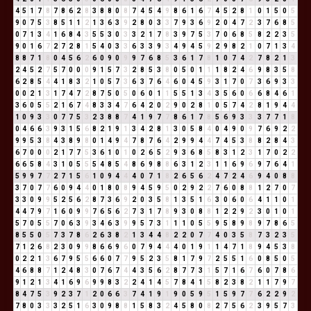
4
5
1
7
8
7
8
6
2
8
3
8
8
0
8
7
4
5
4
9
8
6
1
6
7
4
5
2
8
1
0
1
5
0
5
9
0
7
5
3
8
5
1
1
2
1
3
6
3
9
2
8
0
3
3
7
9
3
6
9
2
0
4
7
2
3
7
6
8
5
0
7
1
3
4
1
6
8
4
3
5
5
3
0
3
3
2
1
7
8
3
9
7
5
3
7
0
6
8
5
8
2
2
3
5
9
0
1
6
7
2
7
2
8
1
5
4
0
3
3
6
3
3
9
3
4
9
4
5
9
2
9
8
2
1
0
7
1
3
4
8
8
7
1
8
0
4
5
6
2
6
0
9
0
9
9
7
6
8
5
3
6
1
7
8
1
0
7
4
2
7
8
2
1
3
2
4
5
2
7
5
7
0
0
0
9
1
5
7
3
2
8
5
3
8
0
5
0
1
1
1
8
2
4
6
9
8
3
5
8
6
2
8
5
4
4
1
8
3
2
1
0
5
7
3
6
3
7
6
4
6
0
4
5
9
3
1
7
0
7
3
6
9
3
3
0
0
2
1
3
1
7
4
7
2
8
7
5
0
5
0
6
0
1
1
5
5
1
3
4
3
5
6
0
6
6
8
4
6
1
3
6
0
5
5
2
1
6
7
4
8
3
3
4
7
6
4
2
0
2
9
0
2
8
1
0
5
7
4
2
8
1
9
4
4
1
0
9
3
3
0
7
7
5
3
2
3
8
8
7
4
1
9
7
7
8
6
1
7
8
5
6
9
3
3
3
7
7
1
8
0
4
6
6
3
9
3
1
5
6
8
2
1
9
1
3
4
2
8
1
3
0
5
8
4
0
4
9
0
9
7
6
9
2
2
9
9
5
3
8
4
3
8
9
8
0
1
4
9
4
7
8
7
6
4
2
9
9
4
4
7
4
5
3
8
8
2
8
4
3
6
7
0
0
0
2
1
7
7
5
3
6
1
0
1
0
2
6
5
2
9
3
6
8
5
8
3
1
2
3
1
7
0
2
2
6
6
5
8
4
3
1
0
5
5
5
4
8
5
4
8
6
9
8
8
6
3
1
2
3
1
1
6
9
6
9
7
6
4
1
5
9
9
7
7
2
7
1
5
6
1
0
9
4
4
4
0
7
1
8
2
6
5
6
2
4
7
2
4
6
9
4
0
8
8
3
7
0
7
7
6
0
9
4
4
0
1
8
0
8
9
4
5
9
5
0
2
9
2
2
7
6
0
8
8
1
2
7
0
7
3
3
0
9
9
5
2
5
6
2
8
7
3
6
9
2
0
3
5
8
1
3
5
1
6
3
0
6
0
6
4
1
1
0
1
4
4
7
9
7
1
6
0
9
9
7
6
5
6
2
7
3
1
7
8
9
3
0
8
8
1
2
2
9
2
3
0
1
0
1
5
7
0
5
5
7
0
6
3
9
3
4
6
3
9
9
5
7
3
1
1
1
0
5
5
9
5
8
9
8
9
7
8
6
5
8
5
5
0
5
7
3
7
8
6
2
6
3
8
2
1
3
4
4
8
2
2
0
7
7
4
0
3
5
8
7
3
2
3
5
7
1
2
6
8
2
3
0
9
9
8
6
6
9
6
0
7
9
4
4
4
0
1
9
1
1
4
7
1
8
9
4
5
3
8
0
2
2
1
3
6
7
9
5
5
6
6
0
7
7
9
5
2
3
5
8
1
7
9
7
2
5
5
1
6
0
8
5
0
5
4
6
8
8
7
1
2
4
8
3
0
7
6
7
4
4
3
5
6
2
8
7
7
3
1
5
7
1
6
7
6
0
7
8
6
9
1
2
1
3
4
1
6
9
6
9
9
8
3
2
2
4
1
4
5
7
8
4
1
5
8
2
3
8
2
1
1
7
9
7
8
4
7
5
3
9
2
3
7
1
2
0
6
6
3
7
4
1
9
1
9
0
5
9
5
1
5
9
7
7
6
2
2
9
2
7
8
0
3
3
3
2
5
1
6
3
0
9
8
8
1
5
8
3
2
4
5
8
0
8
2
7
5
6
2
3
9
5
7
3