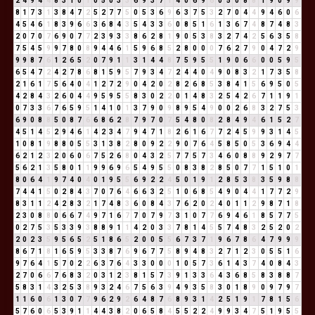
2
4
9
4
4
8
3
1
0
1
0
5
0
3
3
6
9
3
7
1
4
0
6
9
6
0
5
0
8
8
1
9
0
9
9
8
1
7
3
1
3
8
4
7
2
5
2
7
7
5
0
5
3
6
9
6
3
7
5
3
2
7
0
4
4
9
4
6
0
6
4
5
4
6
1
8
3
9
6
6
3
6
8
4
3
5
4
3
3
6
0
8
5
1
6
1
3
6
7
4
8
7
4
8
3
2
0
7
0
7
6
9
0
7
7
2
3
9
3
3
8
6
2
8
1
9
0
5
3
8
3
2
7
4
2
5
6
3
5
8
7
5
4
5
9
9
7
8
0
8
9
4
4
6
1
5
9
6
8
5
2
8
0
0
0
7
6
2
7
9
0
4
7
2
9
9
9
8
7
6
1
2
6
5
2
0
7
9
1
1
3
1
4
4
8
7
5
9
5
5
1
9
0
6
6
0
0
5
9
5
6
5
4
7
2
4
2
7
8
6
8
1
5
9
5
7
9
3
4
7
2
4
4
0
4
9
0
8
3
2
1
7
3
5
8
2
1
6
1
7
5
6
4
0
4
1
2
7
2
9
0
4
2
0
2
8
2
6
8
5
3
8
4
1
5
6
9
5
0
5
4
2
8
4
3
2
6
0
4
4
9
5
9
5
5
8
3
0
2
2
0
1
4
8
3
2
5
4
2
6
7
1
1
9
1
0
7
3
3
6
7
6
5
9
5
1
4
1
0
1
3
7
9
0
9
8
9
5
4
9
0
0
2
6
8
3
2
7
5
3
6
9
0
8
8
5
0
8
7
6
6
8
6
2
8
7
9
7
0
7
5
4
8
0
8
2
8
4
9
4
6
1
5
2
7
4
5
1
4
5
2
9
4
6
1
4
2
3
4
7
9
4
7
1
8
2
6
1
6
7
7
2
4
5
9
9
3
1
4
5
1
0
8
1
9
8
8
0
5
5
3
1
3
8
2
8
0
9
2
2
9
0
7
6
4
5
8
5
0
5
3
6
9
4
4
6
2
1
2
3
2
0
6
0
6
7
5
2
6
8
0
4
3
2
5
7
7
5
7
3
4
6
0
8
8
9
2
9
7
7
5
6
2
1
3
5
8
0
1
1
9
9
6
9
6
5
4
9
5
5
0
8
3
8
2
8
5
0
7
7
1
5
1
0
1
8
0
6
4
1
9
7
4
0
4
0
1
9
5
5
6
9
2
2
4
5
0
1
9
1
2
8
5
3
8
3
5
9
8
8
7
4
4
1
5
0
2
8
4
3
7
0
7
6
4
6
6
3
2
5
1
0
6
8
5
4
9
0
4
4
1
7
7
2
9
8
3
1
1
2
4
2
8
3
2
1
7
4
8
3
6
0
8
4
3
7
6
2
0
2
4
0
1
1
2
9
8
7
1
8
2
3
0
8
8
0
6
6
7
4
9
7
1
6
7
7
0
7
9
7
3
1
0
7
7
6
9
4
6
1
8
5
7
7
5
0
2
7
5
3
5
3
3
9
3
8
8
9
1
1
4
2
0
3
3
7
8
1
4
5
5
7
4
8
3
2
5
2
0
2
2
0
2
3
5
9
5
6
5
2
5
1
8
6
5
2
0
0
5
5
6
7
3
7
1
9
6
7
8
6
4
7
9
9
9
8
6
7
1
8
1
6
5
9
5
3
3
8
7
6
9
6
7
7
5
8
9
4
8
3
2
7
1
2
3
0
5
5
1
6
9
7
6
4
1
5
7
0
2
2
6
3
7
6
4
3
3
0
0
0
1
0
5
7
3
6
1
4
3
7
4
0
8
4
3
2
7
0
6
6
7
6
8
3
2
0
3
1
2
3
8
1
5
7
3
9
1
3
3
6
4
3
6
8
5
8
3
8
8
7
5
8
3
1
4
3
2
5
3
8
9
3
2
4
6
7
5
6
3
9
4
9
3
5
8
3
0
1
8
9
0
9
7
9
7
1
1
6
0
6
1
3
0
7
7
9
6
2
9
2
6
4
8
7
6
8
9
3
1
4
2
5
1
9
1
7
8
1
5
6
5
7
6
0
6
5
3
9
1
1
4
4
3
8
2
0
6
5
8
4
5
5
2
2
4
9
9
3
4
7
5
1
9
5
5