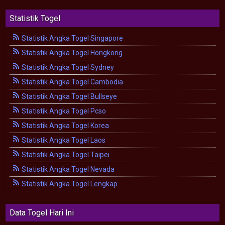
Statistik Togel
Statistik Angka Togel Singapore
Statistik Angka Togel Hongkong
Statistik Angka Togel Sydney
Statistik Angka Togel Cambodia
Statistik Angka Togel Bullseye
Statistik Angka Togel Pcso
Statistik Angka Togel Korea
Statistik Angka Togel Laos
Statistik Angka Togel Taipei
Statistik Angka Togel Nevada
Statistik Angka Togel Lengkap
Data Togel Hari Ini