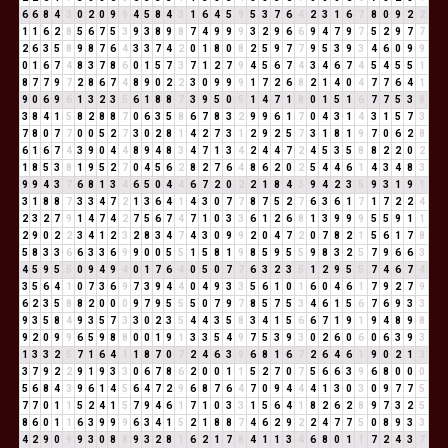
6
6
8
4
3
0
2
0
9
9
4
5
8
4
3
1
6
4
5
9
5
3
7
6
4
2
3
1
6
7
8
0
9
2
2
1
1
6
2
8
5
6
7
5
3
9
3
8
9
8
7
4
9
9
9
3
2
9
6
6
9
4
7
9
7
5
2
9
7
7
2
6
3
5
8
9
8
7
6
4
3
3
7
4
2
0
1
8
0
8
2
5
9
7
7
9
5
3
9
3
4
6
0
9
9
0
1
6
7
4
8
3
7
8
6
0
1
5
7
3
7
1
2
7
9
4
5
6
7
4
3
4
6
7
4
5
4
5
5
1
8
7
7
9
7
2
8
6
7
4
8
9
0
2
2
3
0
9
9
9
1
7
2
6
8
2
1
4
0
4
7
7
6
4
1
9
0
6
9
6
1
3
2
3
5
6
1
8
8
7
3
9
5
0
5
1
4
7
1
8
0
1
5
1
6
7
7
5
3
8
3
8
4
1
5
8
2
8
8
7
0
6
3
5
8
6
7
8
3
2
9
9
6
1
7
0
4
3
1
4
3
1
5
7
3
7
8
0
7
7
0
0
5
2
7
3
0
2
8
1
4
2
7
3
1
2
9
2
5
7
3
1
8
1
9
7
0
6
2
8
6
1
6
7
4
3
9
0
4
4
8
9
4
8
3
4
7
1
3
4
2
4
4
7
2
4
5
3
5
8
8
2
2
0
2
1
8
5
3
8
1
9
5
2
7
0
4
5
6
2
8
2
7
6
4
8
6
2
0
2
5
4
4
6
1
4
3
4
8
3
9
9
4
3
7
6
8
1
3
4
6
5
0
4
4
6
7
2
0
2
2
1
8
4
3
9
4
2
3
5
9
3
1
9
1
3
1
8
8
7
3
3
4
7
2
1
3
6
4
1
4
3
0
7
7
8
7
5
2
7
6
3
6
1
7
1
7
2
2
4
2
3
2
7
9
1
4
7
4
2
7
5
6
7
4
7
1
0
3
3
6
1
2
6
8
1
3
9
9
9
5
5
9
1
1
2
9
0
2
2
3
4
1
2
3
2
8
3
4
7
4
3
0
9
9
2
0
4
7
2
0
7
8
2
1
5
6
1
7
8
5
8
3
3
6
6
3
3
6
9
9
0
0
5
5
1
5
8
1
9
8
5
9
5
5
9
8
3
2
5
7
9
6
6
3
4
5
9
5
5
0
9
4
9
4
0
1
7
6
4
0
5
0
7
7
6
3
2
3
5
1
2
9
5
5
7
4
6
7
4
3
5
6
4
1
0
7
3
6
9
7
3
9
4
4
0
4
9
3
3
5
6
1
0
1
6
0
4
6
1
7
9
2
7
9
6
2
3
5
8
8
2
0
0
0
9
7
9
5
5
5
0
7
9
7
8
5
7
5
3
4
6
1
5
6
7
6
9
3
3
9
3
5
8
4
9
3
5
7
3
3
0
2
3
5
4
4
3
5
8
3
4
1
5
6
6
7
1
9
1
9
4
8
9
8
9
2
0
9
9
6
5
9
8
8
0
0
1
9
1
3
3
5
4
9
7
5
3
9
3
0
2
6
0
6
0
6
3
9
3
1
3
3
2
5
7
1
6
4
1
1
8
7
0
7
2
4
6
3
9
6
8
1
6
7
2
6
4
6
1
9
0
2
1
3
3
7
9
2
2
9
1
9
3
3
0
6
7
8
6
2
0
0
1
1
5
2
7
0
7
5
6
6
3
9
6
8
0
0
0
5
6
8
4
3
9
6
1
4
5
6
4
7
2
9
6
8
7
6
4
7
0
9
4
4
4
1
3
0
3
0
9
7
7
5
7
7
0
1
1
5
2
4
1
5
7
9
4
6
1
7
1
0
3
3
1
5
6
4
1
8
2
6
2
8
9
7
3
2
5
8
6
0
1
1
6
3
9
9
9
6
3
4
1
5
2
1
8
8
7
4
6
2
9
2
2
4
7
7
5
0
8
9
3
3
4
2
9
0
9
9
3
0
8
8
9
3
2
8
1
6
2
1
7
8
4
1
1
3
4
6
8
0
1
1
7
2
4
3
7