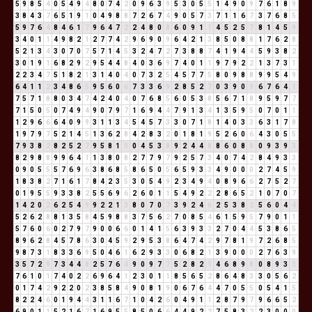
5
9
8
5
4
0
5
4
9
4
8
0
7
4
2
0
9
6
3
9
5
3
0
5
5
1
4
9
0
9
7
6
1
8
9
3
8
4
3
7
6
5
1
9
1
0
4
9
8
8
7
2
6
7
4
9
0
5
7
3
7
1
1
6
7
3
7
6
8
5
5
9
7
6
4
8
4
6
1
7
9
6
4
7
2
2
4
8
0
8
6
0
9
1
1
4
5
2
5
7
8
1
4
5
9
3
4
0
1
1
4
9
8
2
1
2
7
7
4
2
9
6
9
0
9
6
4
2
1
3
8
5
0
8
8
1
7
6
2
8
5
2
1
3
4
3
0
7
0
7
5
7
1
4
5
3
2
4
7
2
7
3
8
8
7
4
1
9
4
4
5
9
3
8
2
3
0
1
9
1
6
8
2
9
2
9
5
4
4
8
4
0
3
6
9
7
4
0
1
1
9
7
9
2
2
1
3
7
3
1
2
2
3
4
7
5
1
8
2
1
3
1
4
0
4
0
7
3
2
5
4
5
7
7
5
8
0
9
8
8
9
9
5
4
9
6
4
1
1
2
3
4
8
6
5
9
5
6
0
6
7
3
3
6
9
2
8
5
2
7
0
3
9
0
9
6
7
6
4
1
7
5
7
1
8
8
0
3
4
7
4
2
4
0
4
0
7
6
8
5
6
0
5
3
8
5
6
7
1
8
9
5
9
7
7
7
1
5
0
5
0
7
4
9
4
9
0
7
9
7
1
6
9
4
4
7
9
1
3
4
1
3
5
9
5
0
7
0
1
1
1
2
9
6
6
6
4
0
9
9
3
1
1
3
4
5
4
5
7
3
3
0
7
1
8
1
4
0
3
3
6
3
1
7
8
1
9
7
9
7
5
2
1
4
5
1
3
6
2
8
4
2
8
3
2
0
1
8
1
9
5
2
6
0
6
4
3
0
5
5
7
9
3
8
2
8
2
5
2
7
9
5
8
1
9
0
4
5
3
8
9
2
4
4
8
8
6
0
8
8
0
9
3
9
3
8
2
9
8
8
9
9
6
4
1
1
3
8
0
8
2
7
7
9
7
9
2
5
7
3
4
0
7
4
2
8
4
9
3
3
0
9
0
5
5
5
7
6
9
6
3
8
6
8
5
8
6
5
0
5
6
5
9
3
3
4
9
0
0
0
2
7
4
5
9
1
8
3
8
2
7
1
6
1
7
8
4
2
3
5
3
0
5
4
9
2
3
4
9
4
0
8
9
6
6
2
7
5
2
7
0
1
9
5
5
9
3
3
8
2
5
5
6
9
6
2
6
0
1
1
5
4
9
2
2
2
8
6
5
2
1
0
7
0
7
1
4
2
0
2
6
2
5
4
9
9
2
2
1
3
8
0
7
0
7
3
9
2
4
6
2
5
3
8
2
5
6
0
4
4
5
2
6
2
8
8
1
3
5
8
4
5
9
8
8
3
7
5
6
2
7
0
8
5
4
6
1
5
9
5
7
9
0
1
1
5
7
6
0
6
0
2
7
9
7
9
0
0
6
6
0
1
4
1
5
6
3
9
3
3
2
7
0
4
4
5
3
8
6
5
8
9
6
2
8
4
5
7
8
6
3
0
4
5
9
2
9
5
3
8
6
4
7
4
2
9
7
8
1
9
7
2
6
8
5
9
8
7
3
1
8
3
3
6
9
5
0
4
6
1
6
2
9
3
3
0
6
8
2
1
3
9
0
0
0
2
7
6
3
9
3
5
7
2
9
7
3
4
4
8
2
5
7
6
4
9
0
9
7
7
5
2
8
2
1
4
6
8
9
8
0
8
9
3
3
7
6
1
0
1
7
4
0
2
2
6
9
6
4
1
2
3
0
1
1
8
5
6
5
2
8
6
4
8
3
3
0
5
6
2
0
1
7
4
2
9
2
2
0
2
3
8
5
8
4
9
0
8
1
9
0
6
7
6
4
4
7
0
5
5
0
5
4
1
5
8
2
2
4
6
0
1
9
4
4
3
1
1
6
7
1
0
4
2
6
0
4
9
1
1
2
8
7
9
7
9
6
6
5
2
6
9
0
1
1
5
2
1
6
7
1
6
9
5
5
8
5
0
6
6
4
4
9
2
2
7
5
8
3
2
2
3
0
0
0