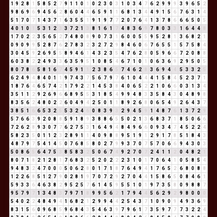
1
9
2
8
1
5
8
5
2
7
9
1
1
0
1
0
2
3
0
3
1
0
3
4
7
6
2
9
9
9
3
9
6
5
2
9
8
6
9
6
9
4
5
6
2
8
6
0
4
4
6
5
9
1
1
6
8
1
3
4
4
9
1
5
6
7
6
3
1
4
5
1
7
0
7
1
4
3
7
1
6
3
5
5
1
9
1
9
7
7
2
0
7
6
4
1
3
7
8
6
6
6
5
0
5
4
0
1
0
1
5
3
1
2
3
3
7
2
1
3
8
1
6
1
7
4
8
3
6
9
7
8
0
3
3
1
6
4
4
8
1
7
0
2
2
3
5
6
5
2
7
4
8
0
8
9
0
7
3
1
6
0
0
5
5
9
5
2
8
1
3
6
8
2
1
0
9
0
9
9
5
2
8
7
6
2
7
8
3
2
3
2
7
2
9
8
4
6
0
6
7
6
5
5
1
5
7
5
8
4
3
0
4
5
9
2
6
9
5
5
8
9
4
6
1
4
3
2
3
5
4
7
6
2
8
0
5
9
6
6
7
2
0
8
8
6
0
3
8
2
2
4
9
3
3
6
3
5
9
5
1
0
8
5
4
6
7
1
0
1
0
6
3
6
9
2
9
5
0
5
8
0
7
8
6
5
8
1
6
7
4
5
9
1
1
2
3
8
6
5
7
4
6
2
8
3
6
9
4
4
5
3
3
2
5
6
2
4
9
4
8
4
0
1
1
9
7
4
3
7
5
6
7
9
7
6
1
0
4
4
4
1
5
8
4
5
2
3
7
1
1
8
7
6
4
6
5
7
4
2
1
7
9
2
2
1
4
5
3
8
4
0
6
5
2
2
1
0
6
6
0
3
1
3
4
3
5
1
1
2
9
2
6
9
6
6
8
9
5
5
3
1
8
5
4
9
9
4
8
3
3
5
8
4
3
0
4
8
9
8
8
3
5
6
2
4
8
0
2
2
6
0
4
9
4
2
5
0
1
1
8
9
2
6
8
0
6
5
4
9
2
6
4
3
7
3
8
5
1
6
6
5
3
2
5
5
3
2
4
6
0
8
3
9
3
2
9
4
5
9
1
4
8
7
6
1
3
7
2
9
5
7
6
6
3
9
2
0
8
8
5
9
1
8
9
3
8
8
6
5
5
0
2
1
3
6
8
3
7
1
8
5
0
6
6
7
2
6
2
8
9
3
0
7
7
6
2
7
5
3
1
6
4
9
4
8
4
9
6
6
0
9
3
4
7
4
5
2
2
4
5
8
2
3
5
0
1
1
2
3
2
8
9
1
1
4
0
9
8
8
9
5
1
9
1
2
9
1
7
8
5
1
8
4
3
4
8
7
9
7
5
4
1
4
5
0
7
6
8
5
8
0
2
7
9
9
3
7
0
7
5
7
0
6
6
9
4
3
0
3
5
0
8
6
5
6
4
7
5
3
8
5
8
3
2
5
0
6
7
4
9
2
7
0
7
2
4
1
1
2
0
4
8
2
1
8
0
7
1
8
2
1
2
8
1
7
6
8
3
2
5
2
0
2
2
2
3
1
0
1
7
0
6
4
1
0
5
8
5
4
9
4
8
3
2
4
7
0
0
0
5
0
6
2
8
0
1
7
1
8
7
6
4
9
4
1
7
6
5
2
6
8
0
8
8
1
2
2
6
8
5
1
2
7
9
0
2
8
1
9
7
0
7
2
9
2
7
0
4
4
1
5
8
6
5
0
8
4
6
1
5
9
3
3
6
4
6
3
8
2
9
5
2
5
7
6
1
4
5
9
5
5
1
0
1
9
7
3
5
8
0
9
8
8
7
9
5
7
9
7
1
3
4
8
3
7
9
7
1
8
9
9
5
6
2
1
7
9
4
4
5
6
2
9
2
9
8
0
0
0
5
4
0
2
2
4
8
4
9
4
1
6
8
2
1
2
9
9
4
4
2
5
4
3
7
1
0
9
0
9
4
9
3
6
9
8
3
1
5
6
0
9
6
8
5
9
6
8
4
3
5
4
6
3
9
7
9
6
1
7
3
5
9
7
7
7
3
2
2
4