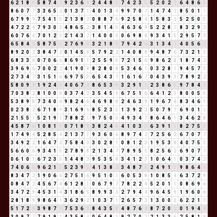
6
2
1
8
9
5
8
7
4
2
9
2
3
6
9
2
4
4
8
3
7
4
2
3
5
5
2
0
2
2
6
4
8
6
5
8
6
0
7
7
3
3
6
5
2
0
1
3
7
1
4
0
1
3
4
9
9
7
0
7
1
4
7
4
2
8
5
0
1
1
6
7
9
9
9
7
5
4
1
5
2
1
3
8
2
0
8
8
7
6
9
2
5
8
4
1
5
8
3
2
5
2
5
0
5
4
7
2
2
4
7
9
3
0
3
4
8
6
5
2
3
8
1
4
5
4
6
3
6
9
5
2
2
8
1
8
3
2
9
2
6
0
7
6
4
7
0
1
2
3
2
1
4
3
7
1
4
0
0
0
0
6
9
8
8
9
3
4
1
5
2
9
5
7
3
6
5
8
4
3
5
8
7
5
3
2
7
6
9
6
3
2
1
8
9
7
9
4
2
6
3
1
3
4
7
4
0
5
6
2
8
9
2
0
2
3
8
4
7
2
0
1
4
5
9
5
7
9
2
2
1
4
0
8
8
9
4
8
7
6
7
3
2
1
3
6
8
3
3
6
0
7
0
6
6
8
6
9
1
1
2
5
5
9
5
7
2
1
5
6
9
8
6
2
8
1
8
7
4
2
3
9
6
9
6
7
0
0
2
2
4
1
9
0
9
8
2
8
0
8
5
3
4
6
1
0
3
2
8
1
9
4
5
7
3
2
7
3
4
7
3
1
5
1
6
6
9
7
5
3
6
5
4
3
7
1
6
1
6
7
0
4
3
9
3
7
8
9
2
2
5
8
0
9
9
1
9
2
4
6
4
0
6
7
4
8
6
5
3
8
3
2
9
1
1
2
3
8
6
5
9
7
8
4
3
7
0
3
8
2
8
1
0
0
0
0
3
7
4
2
3
5
4
5
9
6
7
5
1
6
6
4
1
2
3
8
0
0
5
5
5
3
8
9
8
7
3
4
0
4
9
8
2
4
6
4
6
9
8
8
2
4
6
3
9
1
9
6
7
4
8
3
4
6
1
0
2
3
8
2
6
7
1
8
9
3
1
6
9
6
8
5
2
3
5
1
3
9
2
2
5
0
7
9
7
6
9
0
1
1
2
1
5
5
1
5
2
1
9
1
7
8
8
2
1
9
7
5
0
5
4
9
3
4
7
8
6
4
6
1
3
4
6
2
8
4
5
8
7
6
1
0
8
1
9
0
7
1
8
9
3
8
2
4
6
4
1
0
3
3
6
3
9
1
1
8
2
7
5
3
1
7
4
9
4
5
2
8
5
4
2
1
3
7
1
9
3
6
0
6
8
9
7
4
2
7
2
5
6
2
6
7
0
7
7
3
4
9
2
2
1
6
4
7
2
7
5
8
4
3
3
0
2
8
1
0
8
1
2
3
1
9
5
3
8
4
0
7
5
3
5
6
6
0
6
9
3
4
1
5
2
7
8
9
8
2
1
3
4
7
7
8
9
5
5
8
2
5
6
2
6
9
0
7
7
0
6
1
0
1
6
7
2
3
5
1
4
4
8
3
9
5
3
5
8
3
4
1
2
3
1
0
6
4
1
0
3
7
4
2
7
4
0
6
6
9
6
2
1
3
5
2
3
9
3
4
1
3
8
2
3
4
8
7
6
2
4
9
1
1
9
8
6
4
1
8
3
4
7
2
1
9
0
6
6
2
7
5
1
6
9
5
1
0
1
6
0
5
3
8
1
0
8
5
4
6
3
7
2
9
0
8
4
7
2
4
5
6
7
4
6
1
2
8
1
0
6
7
9
7
7
8
2
2
4
5
2
0
1
1
0
8
6
9
6
3
4
7
2
9
4
5
3
1
4
3
1
8
6
5
8
9
9
3
3
2
7
9
4
4
9
6
4
5
9
1
9
6
0
6
2
8
1
8
9
9
8
6
4
1
3
6
2
9
2
1
0
3
7
1
2
6
5
7
3
1
3
0
0
0
6
2
2
1
3
5
1
7
2
9
3
9
8
7
6
7
5
3
6
9
8
4
3
5
8
4
8
7
6
4
8
7
2
0
2
0
1
9
4
4
3
0
9
7
7
7
9
1
9
1
4
3
5
8
4
0
6
4
8
3
9
2
7
0
7
2
1
3
3
6
2
5
8
1
9