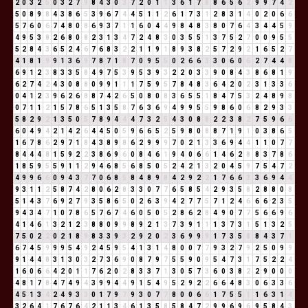
2
0
3
2
5
0
3
2
7
9
8
4
3
0
3
7
2
0
1
1
3
6
1
7
8
8
6
5
6
2
9
9
7
4
2
5
0
8
9
8
4
3
8
6
5
3
9
6
7
4
4
5
1
1
2
6
1
7
3
1
2
8
3
1
4
0
2
0
6
6
5
7
6
0
6
7
4
8
0
8
6
9
3
7
1
1
6
0
4
4
9
8
4
8
3
8
0
7
6
4
3
4
4
5
9
4
9
5
3
8
2
6
8
0
8
2
3
1
3
4
7
2
4
8
3
0
3
5
5
1
3
7
5
2
7
0
0
9
5
5
5
2
8
4
3
6
5
2
4
6
7
6
8
3
2
2
1
1
9
1
8
9
3
8
2
5
7
2
9
2
1
6
5
2
7
4
1
8
1
9
9
1
3
6
9
7
8
7
1
8
7
0
9
5
5
0
2
6
6
3
3
0
6
0
6
2
7
4
4
8
6
9
1
2
3
8
3
3
5
8
4
9
7
5
3
9
5
3
9
3
2
2
0
3
3
9
0
8
4
3
8
6
8
1
9
6
2
7
4
2
4
3
0
8
8
0
9
9
1
1
1
7
5
9
5
7
8
4
8
3
6
4
2
0
2
3
1
3
3
6
0
4
1
2
3
9
6
2
6
8
8
7
4
2
6
5
0
8
0
8
3
6
5
5
1
8
4
7
5
3
2
4
8
9
8
0
7
1
1
2
1
5
7
8
6
5
1
3
5
8
7
6
3
6
9
4
9
9
5
5
9
8
6
0
6
8
2
9
3
3
5
8
2
9
2
1
3
5
0
5
7
8
9
4
4
4
7
3
2
5
4
3
0
8
8
2
2
3
8
2
7
5
9
6
6
6
0
4
9
4
2
1
4
2
6
4
4
5
0
5
9
6
6
5
2
5
9
8
0
8
8
7
1
9
1
0
3
8
6
5
1
6
7
8
6
2
9
7
1
8
4
3
8
9
8
6
2
9
9
9
7
0
2
1
3
3
6
9
4
4
1
1
0
7
7
8
4
4
4
8
1
5
9
2
2
3
8
6
9
6
0
8
4
6
1
9
4
0
6
6
1
4
6
2
8
8
3
7
8
6
1
8
5
9
5
5
9
1
1
2
9
4
6
8
5
6
8
5
0
5
2
4
2
1
3
2
0
4
5
9
7
5
4
7
2
4
9
9
6
6
0
9
4
3
7
7
0
6
8
5
8
4
8
9
8
4
2
9
2
2
1
7
6
6
3
3
6
9
4
4
9
3
1
1
2
5
8
7
4
2
8
0
6
2
8
3
3
0
7
7
6
5
8
5
4
2
9
3
5
8
2
8
8
0
8
5
1
4
3
7
6
9
2
7
9
3
5
8
6
5
0
2
6
3
9
4
2
7
7
5
7
1
2
4
6
6
6
2
3
5
9
4
3
4
7
1
0
7
8
6
5
7
6
7
4
6
0
5
0
5
2
8
6
2
8
4
9
0
7
7
5
6
6
9
6
4
1
4
6
1
3
2
1
2
3
8
8
0
9
9
8
9
2
1
3
7
3
9
1
1
1
3
7
3
1
5
1
3
2
5
7
5
0
2
2
0
2
1
8
9
8
3
3
9
3
2
9
2
0
2
3
6
9
9
9
1
7
3
5
8
8
4
3
7
1
6
7
4
5
9
9
9
5
4
9
2
4
5
9
5
4
1
3
1
4
8
0
0
7
7
9
3
2
7
9
2
5
0
9
9
9
1
4
4
8
3
1
3
0
3
2
7
3
6
9
0
8
7
9
7
5
5
9
0
9
5
4
7
3
1
7
5
2
2
4
1
6
0
6
6
4
2
0
1
1
7
6
2
0
2
8
3
3
7
1
3
0
5
7
3
6
0
3
8
2
2
9
0
0
0
4
8
1
7
8
4
7
4
9
4
3
9
9
4
4
9
1
5
4
9
5
2
9
2
2
6
6
4
8
3
0
6
3
3
6
4
5
1
3
4
2
4
9
3
3
0
1
7
9
7
9
3
0
7
7
8
0
0
6
6
1
7
5
5
1
1
6
3
1
4
3
2
6
4
1
7
6
7
6
4
2
1
1
3
4
6
1
3
5
8
5
8
4
7
2
9
9
6
9
6
9
5
8
4
3