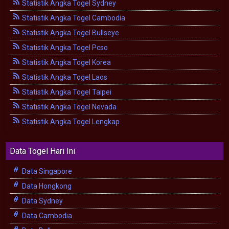
Statistik Angka Togel Sydney
Statistik Angka Togel Cambodia
Statistik Angka Togel Bullseye
Statistik Angka Togel Pcso
Statistik Angka Togel Korea
Statistik Angka Togel Laos
Statistik Angka Togel Taipei
Statistik Angka Togel Nevada
Statistik Angka Togel Lengkap
Data Togel Hari Ini
Data Singapore
Data Hongkong
Data Sydney
Data Cambodia