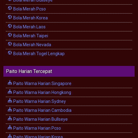
Bola Merah Pcso
Bola Merah Korea
Bola Merah Laos
Bola Merah Taipei
Bola Merah Nevada
Bola Merah Togel Lengkap
Paito Harian Tercepat
Paito Warna Harian Singapore
Paito Warna Harian Hongkong
Paito Warna Harian Sydney
Paito Warna Harian Cambodia
Paito Warna Harian Bullseye
Paito Warna Harian Pcso
Paito Warna Harian Korea