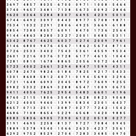
3
6
9
7
7
4
8
5
7
3
8
0
3
5
8
6
7
0
0
0
0
9
7
1
8
1
0
0
8
8
5
4
6
4
1
3
7
4
0
4
9
6
5
7
3
3
4
8
1
9
7
1
3
8
2
5
6
7
3
1
0
0
9
2
2
2
8
4
6
1
9
6
2
0
2
0
3
6
4
1
5
2
8
4
3
8
3
0
7
7
6
4
9
5
5
4
2
3
9
3
5
0
1
0
1
6
7
4
4
8
6
4
9
2
2
3
0
9
7
7
0
4
4
3
7
8
9
7
7
5
5
7
0
8
8
9
8
7
1
8
7
5
3
4
7
1
0
3
2
5
2
2
9
1
1
2
8
0
6
6
4
9
2
5
7
3
6
6
9
6
6
1
8
8
7
0
8
5
4
9
7
3
8
0
8
8
0
5
7
3
6
0
9
1
1
8
4
7
0
7
1
7
3
6
9
2
5
6
4
1
9
1
4
4
8
4
8
6
3
9
8
2
8
0
8
3
3
2
7
9
2
0
0
1
1
0
4
8
5
4
5
3
1
1
2
6
3
4
2
6
8
7
6
7
4
4
6
2
5
7
6
0
3
7
1
0
2
7
4
2
2
0
0
9
9
7
9
6
1
7
3
1
4
6
1
6
8
0
0
0
9
4
7
6
4
4
5
6
7
4
1
8
6
2
8
5
6
7
4
2
8
7
1
4
5
0
7
2
6
8
2
5
3
3
6
3
4
0
2
2
7
5
4
3
7
5
3
6
1
7
4
5
5
9
5
9
5
3
4
7
2
6
0
1
1
3
2
1
6
7
0
3
7
6
4
3
7
2
8
1
6
1
7
7
5
4
6
1
5
6
1
0
4
4
8
7
2
8
1
9
0
8
1
0
1
1
6
7
8
6
8
8
6
5
2
2
0
5
6
2
9
0
7
2
9
6
4
3
4
7
5
7
2
3
5
4
0
0
2
2
2
6
6
1
7
3
2
9
4
4
8
9
4
7
2
1
5
9
9
9
4
3
1
1
2
6
0
7
8
6
2
4
7
0
7
9
8
2
4
6
0
1
8
4
3
7
8
2
5
7
9
2
1
7
8
5
4
3
3
6
1
3
0
1
1
8
6
0
8
8
5
8
1
2
3
4
0
7
1
8
0
1
9
4
4
5
6
9
0
9
3
2
9
6
6
4
7
2
1
3
1
6
4
8
3
6
0
9
3
3
2
0
4
5
9
8
9
7
2
9
7
6
0
9
9
9
2
5
5
1
0
9
8
2
1
5
3
3
2
5
2
8
6
9
6
3
2
8
8
7
6
5
4
7
2
1
0
0
9
9
0
6
7
5
3
9
4
1
1
2
4
0
5
6
2
7
6
2
5
7
2
9
5
4
9
5
4
8
3
2
6
6
0
1
1
4
1
9
6
6
8
7
6
0
6
2
1
1
5
6
1
8
0
6
6
3
5
4
4
8
5
6
2
8
1
0
8
2
3
5
9
0
6
8
5
6
2
1
2
3
4
0
0
5
5
9
4
6
0
6
1
3
9
9
9
5
8
3
4
7
2
3
0
1
1
6
4
3
7
1
8
6
5
7
3
0
7
1
3
4
2
5
1
1
2
3
0
8
7
6
0
2
7
7
5
7
2
4
2
6
1
5
4
2
6
4
6
8
6
5
7
1
0
8
8
8
6
5
4
9
5
2
2
9
2
6
5
6
8
5
1
4
2
0
2
9
8
8
5
4
8
0
8
3
2
5
8
3
6
9
6
9
0
5
5
7
3
9
0
9
6
1
2
2
4
0
5
1
8
9
0
2
7
7
5
3
1
9
1
1
4
6
9
5
5
2
2
5
8
4
8
1
3
7
1
9
7
2
7
9
7
0
8
4
3
0
9
4
5
9
1
8
8
9
8
5
3
7
8
6
9
5
4
0
4
1
0
6
6
3
2
6
3
3
6
4
2
3
7
1
3
5
6
1
7
6
2
9
2
2
9
7
5
2
7
8
5
2
9
2
2
7
0
4
4
7
2
8
3
2
3
4
8
5
4
0
9
7
0
7