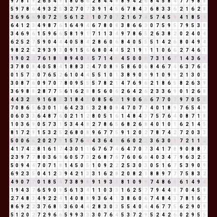
9
7
8
1
9
2
6
5
4
9
1
8
0
6
6
2
8
4
4
8
8
9
4
2
6
8
4
5
8
4
7
7
9
8
8
5
9
7
8
6
4
9
3
2
5
3
2
7
0
7
3
9
1
4
5
6
7
8
4
3
6
8
3
3
6
2
1
6
2
8
3
6
9
6
6
9
0
7
2
9
5
6
1
2
3
1
0
7
0
7
2
1
6
7
4
5
7
4
5
9
4
1
8
5
4
6
4
1
2
3
4
9
8
7
6
1
6
4
9
4
6
7
8
0
8
3
8
6
6
3
0
7
5
9
5
7
9
5
3
8
3
4
6
9
6
1
5
9
6
6
5
8
1
9
1
7
1
1
3
4
9
7
8
6
5
2
6
3
8
2
0
2
4
0
4
6
2
5
2
7
5
9
0
4
4
4
0
5
8
4
2
8
6
0
6
8
4
0
5
5
5
1
4
2
6
8
0
4
9
4
9
8
2
2
4
2
9
3
9
3
0
9
1
5
6
6
8
0
4
4
5
2
1
9
1
1
1
0
6
6
2
7
4
6
1
1
9
0
2
2
7
6
1
8
9
8
9
4
0
4
5
7
1
4
5
4
5
0
0
0
7
3
1
6
7
1
4
3
6
9
3
7
8
0
8
4
0
5
8
4
1
8
8
3
2
4
7
0
8
8
5
8
6
0
6
8
4
6
7
4
6
3
7
6
4
0
1
5
7
3
0
7
6
5
2
6
1
0
4
4
5
5
1
0
1
3
8
9
0
9
9
1
0
9
9
2
1
3
0
3
3
0
8
7
6
0
9
7
0
7
8
0
9
5
5
5
7
8
2
1
4
7
6
9
6
2
1
8
6
5
8
2
6
3
9
3
6
9
8
8
2
8
7
7
5
6
1
6
2
8
8
5
6
0
6
2
6
4
2
6
2
3
3
6
9
0
1
2
6
8
4
4
3
2
5
9
1
6
8
5
3
1
8
4
3
0
8
5
6
2
1
9
0
6
6
6
7
7
0
7
9
7
0
5
5
7
0
8
6
5
6
3
0
1
1
6
4
2
3
5
3
2
8
0
8
4
7
0
7
7
4
0
1
8
9
7
6
5
4
9
0
6
0
3
3
6
4
8
7
6
0
2
1
1
2
8
0
5
1
6
1
4
8
4
3
7
5
7
6
4
0
8
7
1
8
1
0
3
6
9
0
5
7
3
1
5
3
4
4
8
2
7
8
6
5
6
8
2
6
8
4
0
1
0
1
6
2
1
4
5
8
1
7
2
9
1
5
3
2
5
2
6
8
0
8
9
6
7
7
5
9
1
2
0
2
7
8
7
4
2
7
2
0
3
3
5
0
0
6
6
2
0
2
7
9
1
5
7
6
4
4
3
6
4
1
6
6
0
2
2
3
6
3
0
3
7
2
1
1
2
4
1
7
4
2
8
1
6
1
7
4
3
0
1
1
6
7
6
7
4
6
4
7
0
7
3
4
1
7
8
9
0
8
8
7
2
3
9
7
7
8
0
3
6
9
6
0
5
7
3
2
6
8
7
6
7
6
0
6
6
4
0
3
4
7
9
6
3
2
5
5
0
9
4
4
7
0
7
1
8
1
4
5
0
5
1
0
9
2
2
2
5
3
0
3
0
5
1
6
7
5
3
9
0
9
6
9
2
3
5
0
4
1
2
3
9
4
2
1
3
3
1
6
2
8
2
0
8
2
1
8
8
9
7
7
7
5
8
3
2
4
9
0
7
7
0
1
8
5
4
7
3
8
9
8
9
1
9
3
3
8
1
0
9
9
7
4
8
6
5
6
1
4
9
4
1
9
4
3
7
6
5
9
0
9
5
6
1
3
4
1
1
0
3
3
1
6
2
5
7
7
9
4
4
8
7
0
4
5
9
2
7
4
8
3
4
9
2
2
4
1
4
0
8
8
9
3
6
4
1
3
8
6
0
6
7
4
8
4
3
7
8
1
6
7
8
6
9
2
2
3
7
6
8
5
3
6
0
4
4
2
8
3
0
3
5
5
4
0
4
4
6
7
7
5
6
2
9
0
9
5
1
2
0
2
7
2
9
6
6
5
9
9
3
3
3
0
7
6
4
5
3
7
2
9
5
2
4
2
6
0
2
9
5
5