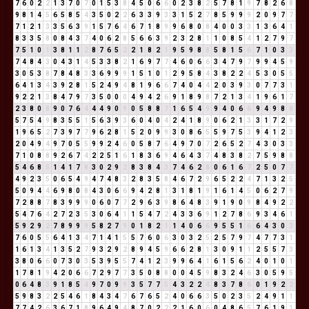
7
6
0
2
2
1
3
7
0
7
0
1
5
3
8
4
5
0
6
6
0
2
3
8
2
5
7
8
1
9
7
8
2
6
8
9
8
1
4
5
6
5
8
5
4
3
5
0
2
2
6
3
3
9
3
3
1
5
2
7
8
5
9
9
9
2
0
9
7
7
7
1
2
1
3
3
5
6
3
9
1
5
7
6
4
6
7
1
8
9
9
6
8
0
8
4
0
0
3
3
1
3
6
4
1
8
3
3
5
8
0
8
4
3
7
4
0
6
2
8
5
6
6
3
9
2
3
2
8
1
1
0
8
5
4
1
2
7
9
7
7
5
1
0
1
3
8
1
1
2
8
7
6
5
2
2
1
8
2
1
9
5
9
8
8
5
8
1
5
6
7
1
0
3
3
7
4
8
4
3
0
4
3
1
4
5
3
3
8
2
1
6
9
7
7
4
6
0
6
6
3
4
7
9
7
9
9
4
5
9
3
0
5
3
8
7
8
4
8
3
3
6
9
9
9
1
5
1
0
1
2
9
5
8
4
3
8
2
2
4
5
3
0
5
5
6
4
1
3
4
3
9
2
8
1
5
2
4
9
4
8
1
9
6
6
7
4
0
4
4
2
0
3
9
3
0
7
7
3
1
9
2
2
1
3
8
4
7
9
7
3
5
0
0
0
4
9
4
2
6
9
1
8
9
8
7
2
1
3
4
1
9
6
1
7
2
3
8
0
8
9
0
7
6
4
4
4
9
0
9
0
5
8
8
7
1
6
5
4
9
9
4
0
6
6
9
4
9
8
8
5
7
5
4
9
8
3
5
5
1
5
6
3
9
3
6
0
4
0
4
2
4
1
8
9
0
6
2
1
3
3
1
7
2
9
1
9
6
5
2
7
3
9
7
7
9
6
2
8
1
5
2
0
9
9
3
0
8
6
5
5
9
7
5
3
9
4
1
2
3
2
0
4
9
4
9
7
0
5
5
9
9
2
4
6
0
5
8
7
6
4
9
7
0
7
2
6
5
2
7
4
3
0
3
3
7
1
0
8
8
9
2
6
7
4
2
2
5
1
6
1
8
3
6
9
4
6
4
3
7
4
8
3
8
2
7
5
9
8
8
5
4
6
8
5
1
4
1
7
8
3
0
2
9
2
8
3
8
4
3
7
4
6
2
8
0
6
1
6
7
2
5
0
7
7
4
9
2
3
5
0
6
5
4
9
4
7
4
8
3
2
8
3
5
8
4
6
7
2
9
6
5
2
2
4
7
1
3
2
5
5
0
9
4
4
6
9
8
0
8
4
3
0
6
6
9
4
2
8
1
3
1
8
1
9
1
6
1
4
5
0
6
2
7
9
7
2
8
8
7
8
3
9
9
9
0
6
0
7
7
2
9
6
3
9
8
6
4
8
3
9
1
9
0
9
8
4
9
2
2
5
4
7
6
4
2
7
2
3
5
3
0
6
4
1
1
5
4
7
2
4
3
3
6
9
1
2
7
8
6
9
3
4
6
1
5
9
2
9
2
7
8
9
9
9
5
8
2
7
9
0
1
8
2
1
1
4
0
6
6
9
5
5
1
6
6
4
3
0
3
7
6
0
5
5
6
4
1
3
4
7
1
4
1
5
5
7
6
0
6
3
0
3
2
5
2
5
7
9
7
4
7
7
3
1
1
6
1
3
4
1
3
5
2
7
9
3
2
9
2
8
9
4
5
9
6
6
2
8
1
3
0
9
1
1
2
5
5
7
3
3
8
0
6
6
0
7
3
0
3
5
3
9
5
5
7
4
1
2
3
9
9
6
4
1
6
1
5
6
2
4
0
1
0
1
1
7
8
1
9
4
2
0
6
6
7
2
9
7
7
3
5
0
8
8
0
0
4
5
9
8
3
2
4
6
3
0
5
9
5
0
6
4
8
3
9
1
8
5
4
9
7
0
9
9
3
5
7
7
5
4
3
2
2
4
8
3
7
8
6
0
1
9
2
2
5
9
8
3
2
2
5
4
6
1
8
4
3
4
7
6
7
6
5
2
4
0
6
6
3
5
0
2
3
5
2
4
9
1
1
7
7
4
2
6
3
6
7
1
8
9
6
4
9
4
8
7
0
2
2
2
1
6
0
6
0
4
8
6
5
7
6
1
9
1