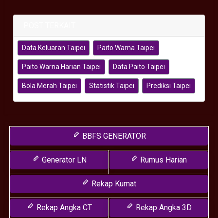
POST TERKAIT
Data Keluaran Taipei
Paito Warna Taipei
Paito Warna Harian Taipei
Data Paito Taipei
Bola Merah Taipei
Statistik Taipei
Prediksi Taipei
BBFS GENERATOR
Generator LN
Rumus Harian
Rekap Kumat
Rekap Angka CT
Rekap Angka 3D