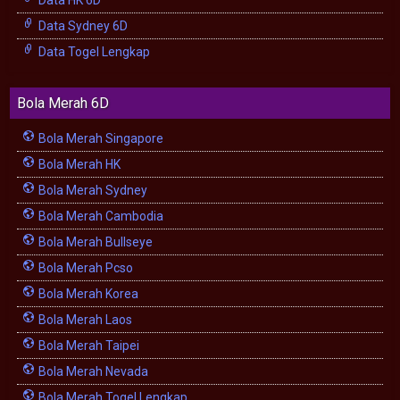
Data Sydney 6D
Data Togel Lengkap
Bola Merah 6D
Bola Merah Singapore
Bola Merah HK
Bola Merah Sydney
Bola Merah Cambodia
Bola Merah Bullseye
Bola Merah Pcso
Bola Merah Korea
Bola Merah Laos
Bola Merah Taipei
Bola Merah Nevada
Bola Merah Togel Lengkap