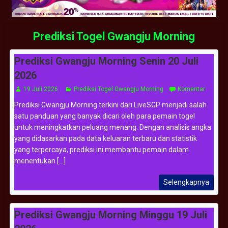
Prediksi Togel Gwangju Morning
Prediksi Gwangju Morning Senin 20 Juli
2026
19 Juli 2026
Prediksi Togel Gwangju Morning
Komentar
Prediksi Gwangju Morning terkini dari LiveSGP menjadi salah
satu panduan yang banyak dicari oleh para pemain togel
untuk meningkatkan peluang menang. Dengan analisis angka
yang didasarkan pada data keluaran terbaru dan statistik
yang terpercaya, prediksi ini membantu pemain dalam
menentukan [...]
Selengkapnya
Prediksi Gwangju Morning Minggu 19 Juli