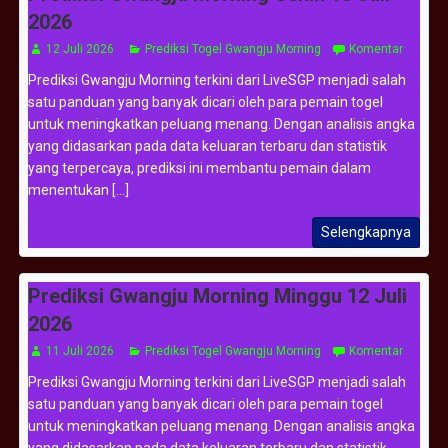
2026
12 Juli 2026
Prediksi Togel Gwangju Morning
Komentar
Prediksi Gwangju Morning terkini dari LiveSGP menjadi salah
satu panduan yang banyak dicari oleh para pemain togel
untuk meningkatkan peluang menang. Dengan analisis angka
yang didasarkan pada data keluaran terbaru dan statistik
yang terpercaya, prediksi ini membantu pemain dalam
menentukan [...]
Selengkapnya
Prediksi Gwangju Morning Minggu 12 Juli
2026
11 Juli 2026
Prediksi Togel Gwangju Morning
Komentar
Prediksi Gwangju Morning terkini dari LiveSGP menjadi salah
satu panduan yang banyak dicari oleh para pemain togel
untuk meningkatkan peluang menang. Dengan analisis angka
yang didasarkan pada data keluaran terbaru dan statistik