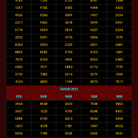
4189
1290
5733
8347
1268
1357
9765
3405
9498
0432
9036
0266
9699
1907
5534
3217
9405
4318
9599
5931
5774
3504
5810
9627
0234
2332
5301
4776
3006
1975
8234
3902
3229
6331
6481
8853
8585
5796
6152
1681
7073
6734
9055
8933
5482
0253
7371
5882
0172
7775
3770
7283
0314
3379
1550
4134
6835
1198
0873
7517
TAHUN 2021
SEN
RAB
KAM
SAB
MIN
3964
8048
6474
7948
9853
3507
1023
4700
8348
8431
5888
0729
6612
9044
6496
1037
4278
1781
1087
8332
5596
7185
0029
3505
4941