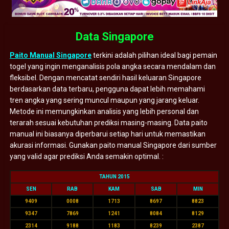
Data Singapore
Paito Manual Singapore
terkini adalah pilihan ideal bagi pemain
togel yang ingin menganalisis pola angka secara mendalam dan
fleksibel. Dengan mencatat sendiri hasil keluaran Singapore
berdasarkan data terbaru, pengguna dapat lebih memahami
tren angka yang sering muncul maupun yang jarang keluar.
Metode ini memungkinkan analisis yang lebih personal dan
terarah sesuai kebutuhan prediksi masing-masing. Data paito
manual ini biasanya diperbarui setiap hari untuk memastikan
akurasi informasi. Gunakan paito manual Singapore dari sumber
yang valid agar prediksi Anda semakin optimal. :
TAHUN 2015
SEN
RAB
KAM
SAB
MIN
9409
0008
1713
8697
8823
9347
7869
1241
8084
8129
2314
9188
1183
8239
2387