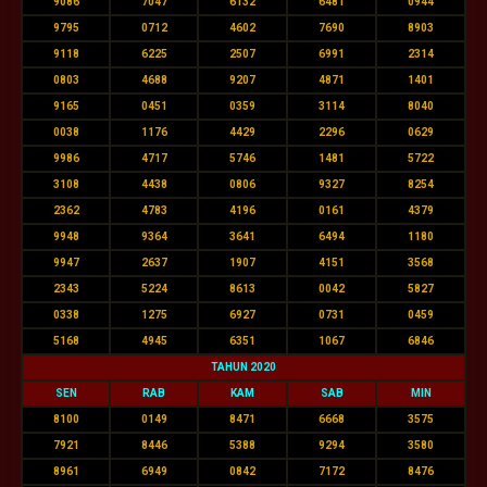
9086
7047
6132
6481
0944
9795
0712
4602
7690
8903
9118
6225
2507
6991
2314
0803
4688
9207
4871
1401
9165
0451
0359
3114
8040
0038
1176
4429
2296
0629
9986
4717
5746
1481
5722
3108
4438
0806
9327
8254
2362
4783
4196
0161
4379
9948
9364
3641
6494
1180
9947
2637
1907
4151
3568
2343
5224
8613
0042
5827
0338
1275
6927
0731
0459
5168
4945
6351
1067
6846
TAHUN 2020
SEN
RAB
KAM
SAB
MIN
8100
0149
8471
6668
3575
7921
8446
5388
9294
3580
8961
6949
0842
7172
8476