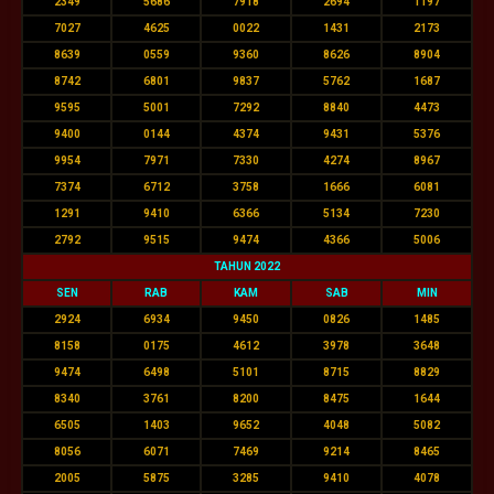
2349
5686
7918
2694
1197
7027
4625
0022
1431
2173
8639
0559
9360
8626
8904
8742
6801
9837
5762
1687
9595
5001
7292
8840
4473
9400
0144
4374
9431
5376
9954
7971
7330
4274
8967
7374
6712
3758
1666
6081
1291
9410
6366
5134
7230
2792
9515
9474
4366
5006
TAHUN 2022
SEN
RAB
KAM
SAB
MIN
2924
6934
9450
0826
1485
8158
0175
4612
3978
3648
9474
6498
5101
8715
8829
8340
3761
8200
8475
1644
6505
1403
9652
4048
5082
8056
6071
7469
9214
8465
2005
5875
3285
9410
4078