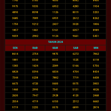
1743
5183
4050
8082
8400
9975
9335
6952
4283
1934
4890
8598
1126
8019
3253
3685
7089
6959
2612
8262
1750
9212
2437
3020
1806
1857
1461
5161
6357
8989
9059
2982
9124
9661
5451
TAHUN 2024
SEN
RAB
KAM
SAB
MIN
8614
2754
9875
6272
7862
1881
0344
8555
1525
6118
1383
1634
2389
5166
5756
6824
0394
6034
4704
8434
7344
0238
7882
7719
6438
6673
4720
0600
0075
3803
1460
2990
7341
5131
4026
2630
7947
2928
4120
2468
2554
4719
6150
2312
6663
9719
3235
0070
6899
2874