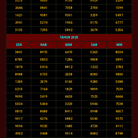
3273
9053
9130
5929
3239
2646
0841
7358
2700
1599
1621
9581
9301
3259
5497
2941
5374
1956
0175
6777
3135
7293
5892
2679
5256
TAHUN 2025
SEN
RAB
KAM
SAB
MIN
3841
8975
6470
5263
8504
8785
5832
1286
9858
3891
1874
5416
8812
1222
2782
8988
0733
2038
8383
9800
1200
2079
0165
9285
3388
0210
7164
1829
9899
7539
9090
3419
6630
7325
6666
5034
5404
3220
5946
7538
0815
8680
8411
0948
4657
9017
6376
0882
5540
9373
9596
9325
1685
4720
4111
4902
3468
9514
8682
8748