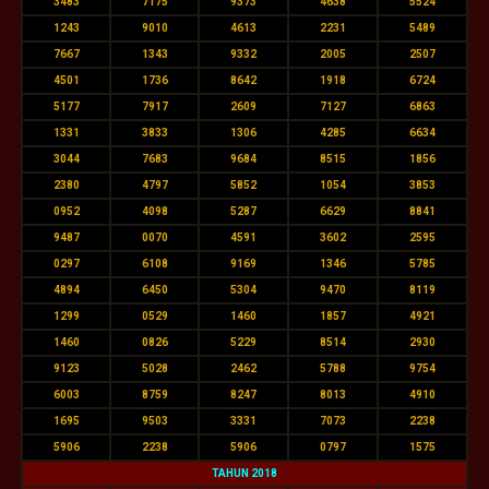
3483
7175
9373
4638
5524
1243
9010
4613
2231
5489
7667
1343
9332
2005
2507
4501
1736
8642
1918
6724
5177
7917
2609
7127
6863
1331
3833
1306
4285
6634
3044
7683
9684
8515
1856
2380
4797
5852
1054
3853
0952
4098
5287
6629
8841
9487
0070
4591
3602
2595
0297
6108
9169
1346
5785
4894
6450
5304
9470
8119
1299
0529
1460
1857
4921
1460
0826
5229
8514
2930
9123
5028
2462
5788
9754
6003
8759
8247
8013
4910
1695
9503
3331
7073
2238
5906
2238
5906
0797
1575
TAHUN 2018