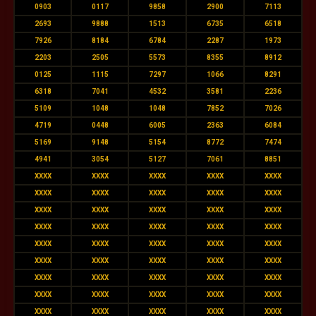
0903
0117
9858
2900
7113
2693
9888
1513
6735
6518
7926
8184
6784
2287
1973
2203
2505
5573
8355
8912
0125
1115
7297
1066
8291
6318
7041
4532
3581
2236
5109
1048
1048
7852
7026
4719
0448
6005
2363
6084
5169
9148
5154
8772
7474
4941
3054
5127
7061
8851
XXXX
XXXX
XXXX
XXXX
XXXX
XXXX
XXXX
XXXX
XXXX
XXXX
XXXX
XXXX
XXXX
XXXX
XXXX
XXXX
XXXX
XXXX
XXXX
XXXX
XXXX
XXXX
XXXX
XXXX
XXXX
XXXX
XXXX
XXXX
XXXX
XXXX
XXXX
XXXX
XXXX
XXXX
XXXX
XXXX
XXXX
XXXX
XXXX
XXXX
XXXX
XXXX
XXXX
XXXX
XXXX