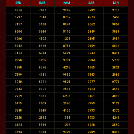
SEN
RAB
KAM
SAB
MIN
8013
7497
9542
0709
9756
8797
7343
8797
4573
7460
7117
5100
8944
8662
9864
9604
0680
5116
3849
3889
1206
4522
1206
2195
2984
3042
8549
8788
0969
6006
0123
6044
5021
0233
8481
2550
3265
9774
7504
5773
1250
8576
4215
1065
2821
7599
4111
9992
1363
2086
9240
8041
9828
0477
0771
7943
0121
2814
1924
3589
2219
9031
6253
0461
4810
6415
9669
2946
7959
9129
7548
0615
4150
7733
4376
2328
2392
1358
9433
4246
1324
5599
1296
1728
3582
9894
9983
9328
2709
0483