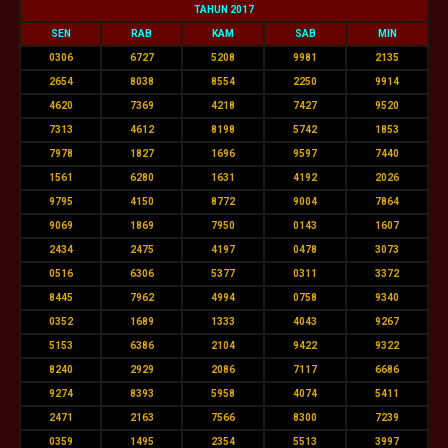
TAHUN 2017
SEN
RAB
KAM
SAB
MIN
0306
6727
5208
9981
2135
2654
8038
8554
2250
9914
4620
7369
4218
7427
9520
7313
4612
8198
5742
1853
7978
1827
1696
9597
7440
1561
6280
1631
4192
2026
9795
4150
8772
9004
7864
9069
1869
7950
0143
1607
2434
2475
4197
0478
3073
0516
6306
5377
0311
3372
8445
7962
4994
0758
9340
0352
1689
1333
4043
9267
5153
6386
2104
9422
9322
8240
2929
2086
7117
6686
9274
8393
5958
4074
5411
2471
2163
7566
8300
7239
0359
1495
2354
5513
3997