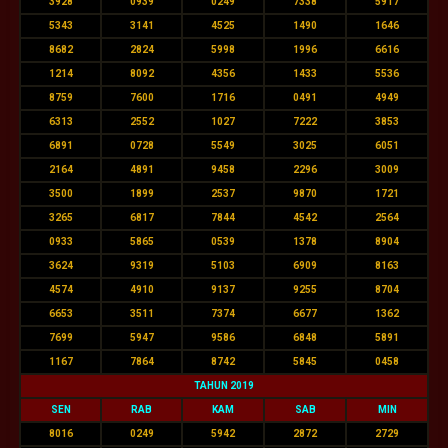
3928
0939
0249
7338
5917
5343
3141
4525
1490
1646
8682
2824
5998
1996
6616
1214
8092
4356
1433
5536
8759
7600
1716
0491
4949
6313
2552
1027
7222
3853
6891
0728
5549
3025
6051
2164
4891
9458
2296
3009
3500
1899
2537
9870
1721
3265
6817
7844
4542
2564
0933
5865
0539
1378
8904
3624
9319
5103
6909
8163
4574
4910
9137
9255
8704
6653
3511
7374
6677
1362
7699
5947
9586
6848
5891
1167
7864
8742
5845
0458
TAHUN 2019
SEN
RAB
KAM
SAB
MIN
8016
0249
5942
2872
2729