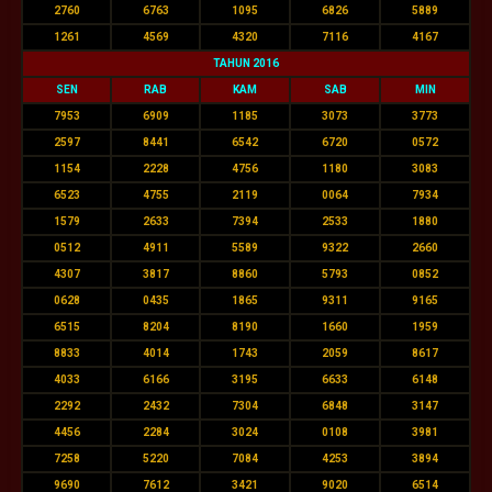
2760
6763
1095
6826
5889
1261
4569
4320
7116
4167
TAHUN 2016
SEN
RAB
KAM
SAB
MIN
7953
6909
1185
3073
3773
2597
8441
6542
6720
0572
1154
2228
4756
1180
3083
6523
4755
2119
0064
7934
1579
2633
7394
2533
1880
0512
4911
5589
9322
2660
4307
3817
8860
5793
0852
0628
0435
1865
9311
9165
6515
8204
8190
1660
1959
8833
4014
1743
2059
8617
4033
6166
3195
6633
6148
2292
2432
7304
6848
3147
4456
2284
3024
0108
3981
7258
5220
7084
4253
3894
9690
7612
3421
9020
6514