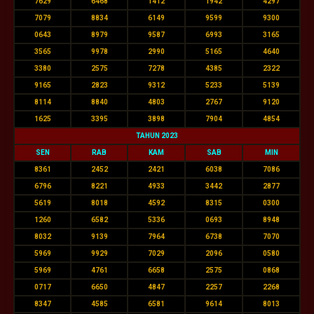
7629
6468
1412
1942
4297
7079
8834
6149
9599
9300
0643
8979
9587
6993
3165
3565
9978
2990
5165
4640
3380
2575
7278
4385
2322
9165
2823
9312
5233
5139
8114
8840
4803
2767
9120
1625
3395
3898
7904
4854
TAHUN 2023
SEN
RAB
KAM
SAB
MIN
8361
2452
2421
6038
7086
6796
8221
4933
3442
2877
5619
8018
4592
8315
0300
1260
6582
5336
0693
8948
8032
9139
7964
6738
7070
5969
9929
7029
2096
0580
5969
4761
6658
2575
0868
0717
6650
4847
2257
2268
8347
4585
6581
9614
8013