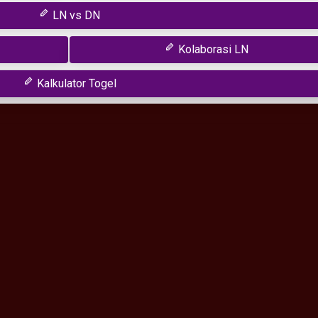
LN vs DN
Kolaborasi LN
Kalkulator Togel