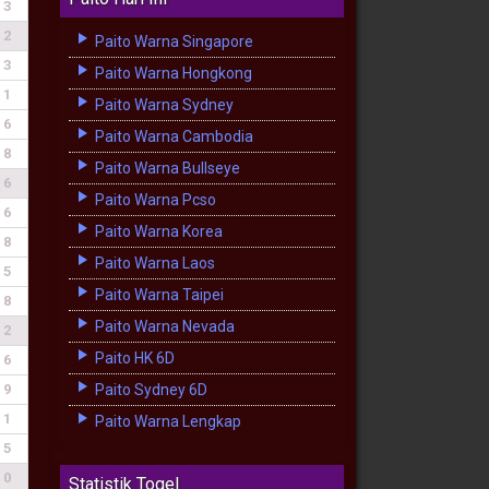
3
2
Paito Warna Singapore
3
Paito Warna Hongkong
1
Paito Warna Sydney
6
Paito Warna Cambodia
8
Paito Warna Bullseye
6
Paito Warna Pcso
6
Paito Warna Korea
8
Paito Warna Laos
5
Paito Warna Taipei
8
Paito Warna Nevada
2
Paito HK 6D
6
9
Paito Sydney 6D
1
Paito Warna Lengkap
5
0
Statistik Togel