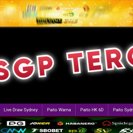
Live Draw Sydney
Paito Warna
Paito HK 6D
Paito Syd