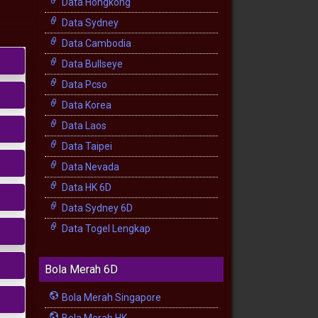
Data Hongkong
Data Sydney
Data Cambodia
Data Bullseye
Data Pcso
Data Korea
Data Laos
Data Taipei
Data Nevada
Data HK 6D
Data Sydney 6D
Data Togel Lengkap
Bola Merah 6D
Bola Merah Singapore