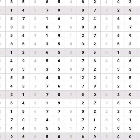
7
3
5
8
8
5
4
8
2
1
0
3
4
1
4
5
7
9
7
0
7
7
2
9
2
5
7
3
1
6
7
2
4
6
6
6
9
3
3
6
8
7
6
8
8
7
3
7
8
5
4
9
1
9
1
2
7
9
6
9
3
8
5
4
3
5
8
3
2
5
5
3
4
1
2
3
6
5
2
0
5
5
1
5
5
4
9
4
5
6
2
7
6
4
0
6
3
8
5
4
3
5
8
3
2
5
5
3
6
5
5
1
4
5
9
2
2
4
9
5
4
4
3
7
7
6
4
7
8
6
2
6
4
2
1
3
7
0
7
5
0
5
2
0
8
5
4
9
1
9
1
2
7
9
6
9
2
1
5
6
7
7
5
0
2
2
2
7
2
7
0
7
4
1
5
7
1
8
9
1
3
4
4
8
5
5
1
7
7
5
0
5
8
9
6
6
5
0
5
6
9
6
0
0