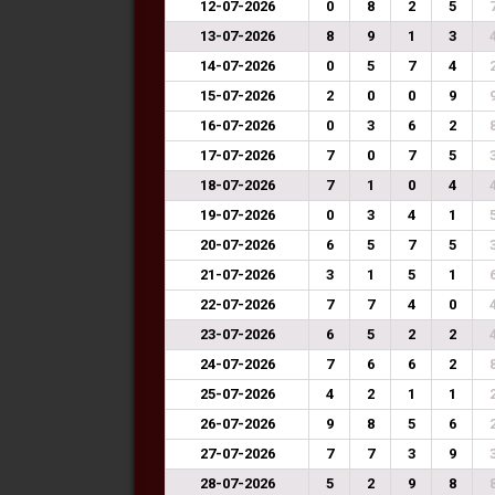
12-07-2026
0
8
2
5
13-07-2026
8
9
1
3
14-07-2026
0
5
7
4
15-07-2026
2
0
0
9
16-07-2026
0
3
6
2
17-07-2026
7
0
7
5
18-07-2026
7
1
0
4
19-07-2026
0
3
4
1
20-07-2026
6
5
7
5
21-07-2026
3
1
5
1
22-07-2026
7
7
4
0
23-07-2026
6
5
2
2
24-07-2026
7
6
6
2
25-07-2026
4
2
1
1
26-07-2026
9
8
5
6
27-07-2026
7
7
3
9
28-07-2026
5
2
9
8