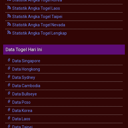
Statistik Angka Togel Laos
Statistik Angka Togel Taipei
Statistik Angka Togel Nevada
Statistik Angka Togel Lengkap
Data Togel Hari Ini
Data Singapore
Data Hongkong
Data Sydney
Data Cambodia
Data Bullseye
Data Pcso
Data Korea
Data Laos
Data Taipei