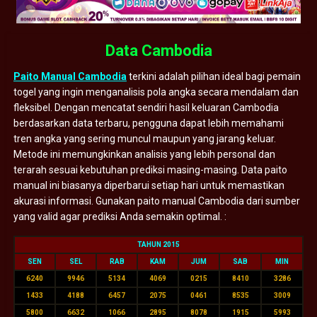
Data Cambodia
Paito Manual Cambodia
terkini adalah pilihan ideal bagi pemain
togel yang ingin menganalisis pola angka secara mendalam dan
fleksibel. Dengan mencatat sendiri hasil keluaran Cambodia
berdasarkan data terbaru, pengguna dapat lebih memahami
tren angka yang sering muncul maupun yang jarang keluar.
Metode ini memungkinkan analisis yang lebih personal dan
terarah sesuai kebutuhan prediksi masing-masing. Data paito
manual ini biasanya diperbarui setiap hari untuk memastikan
akurasi informasi. Gunakan paito manual Cambodia dari sumber
yang valid agar prediksi Anda semakin optimal. :
TAHUN 2015
SEN
SEL
RAB
KAM
JUM
SAB
MIN
6240
9946
5134
4069
0215
8410
3286
1433
4188
6457
2075
0461
8535
3009
5800
6632
1066
2895
8078
1915
5993