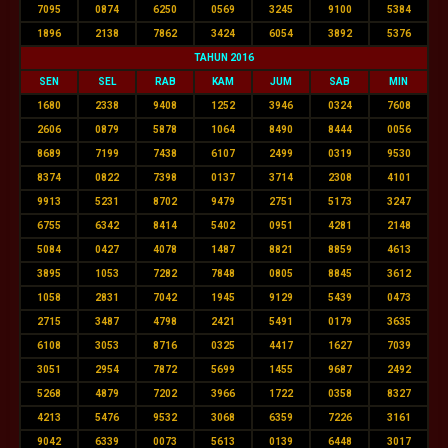
7095
0874
6250
0569
3245
9100
5384
1896
2138
7862
3424
6054
3892
5376
TAHUN 2016
SEN
SEL
RAB
KAM
JUM
SAB
MIN
1680
2338
9408
1252
3946
0324
7608
2606
0879
5878
1064
8490
8444
0056
8689
7199
7438
6107
2499
0319
9530
8374
0822
7398
0137
3714
2308
4101
9913
5231
8702
9479
2751
5173
3247
6755
6342
8414
5402
0951
4281
2148
5084
0427
4078
1487
8821
8859
4613
3895
1053
7282
7848
0805
8845
3612
1058
2831
7042
1945
9129
5439
0473
2715
3487
4798
2421
5491
0179
3635
6108
3053
8716
0325
4417
1627
7039
3051
2954
7872
5699
1455
9687
2492
5268
4879
7202
3966
1722
0358
8327
4213
5476
9532
3068
6359
7226
3161
9042
6339
0073
5613
0139
6448
3017