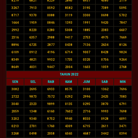
8279
6821
8229
2840
6937
4580
2119
3267
7913
0592
8582
3195
7389
5095
8717
9370
0088
3119
3300
0698
5702
1664
1959
0846
1393
1991
9420
7847
2992
8220
0280
5008
1885
2383
6607
2316
6357
2988
9417
2753
4975
7669
8896
6725
2877
0438
7136
2634
8126
6109
0912
4196
6714
9007
8428
9824
8349
4821
9932
1735
0320
0756
9264
8649
4031
9447
2004
1603
1059
2768
TAHUN 2022
SEN
SEL
RAB
KAM
JUM
SAB
MIN
3082
2695
6933
8575
3100
1362
7696
2722
9873
7572
0292
2996
2425
7083
3040
2323
9899
0135
0295
3870
6791
2059
1348
6160
7602
2716
9993
7698
3202
9340
8752
9940
8550
0928
6091
0213
2701
1760
4309
6715
2611
3471
3268
0498
2058
6565
4687
3442
0394