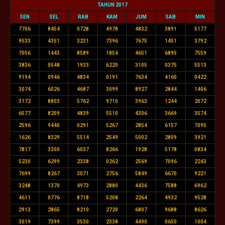
TAHUN 2017
SEN
SEL
RAB
KAM
JUM
SAB
MIN
7706
8454
0728
4978
4832
3891
5177
9533
4351
3231
7396
7675
1451
3792
7056
1443
8589
1854
4651
6895
7559
3836
0548
1933
6220
3105
0375
5513
9194
0946
4834
0191
7634
4160
0422
3074
6026
4687
3099
8927
2844
1406
3172
8803
5762
9710
3963
1244
2072
6577
8209
4839
5510
4306
3669
3574
2596
9440
0291
5267
2854
6157
7095
1626
8329
5514
2549
5002
2809
3921
7817
3300
6037
8266
1928
5178
0834
5230
6299
2338
0262
2569
7096
2243
7699
8267
3071
2756
5849
6670
9221
3248
1370
4973
2880
4436
7588
6962
4611
0776
8718
5208
2264
4932
9528
2913
2865
8210
2720
6807
9688
8626
3019
7399
3530
2338
4490
0650
1004