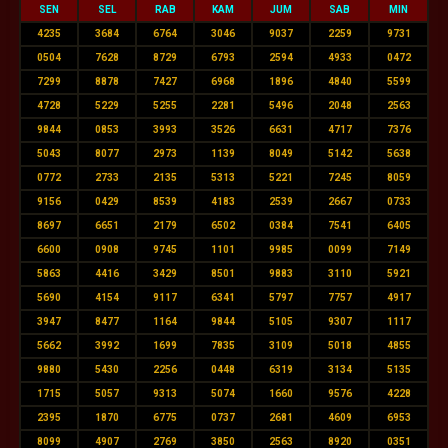
SEN
SEL
RAB
KAM
JUM
SAB
MIN
4235
3684
6764
3046
9037
2259
9731
0504
7628
8729
6793
2594
4933
0472
7299
8878
7427
6968
1896
4840
5599
4728
5229
5255
2281
5496
2048
2563
9844
0853
3993
3526
6631
4717
7376
5043
8077
2973
1139
8049
5142
5638
0772
2733
2135
5313
5221
7245
8059
9156
0429
8539
4183
2539
2667
0733
8697
6651
2179
6502
0384
7541
6405
6600
0908
9745
1101
9985
0099
7149
5863
4416
3429
8501
9883
3110
5921
5690
4154
9117
6341
5797
7757
4917
3947
8477
1164
9844
5105
9307
1117
5662
3992
1699
7835
3109
5018
4855
9880
5430
2256
0448
6319
3134
5135
1715
5057
9313
5074
1660
9576
4228
2395
1870
6775
0737
2681
4609
6953
8099
4907
2769
3850
2563
8920
0351