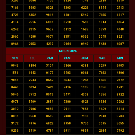
3263
6086
7100
8124
1748
2818
8319
7161
5683
8321
9303
6226
8974
2713
4725
3352
9816
1481
5947
7155
1417
4154
7526
6818
0228
7680
9914
1364
6242
8315
9637
0112
1685
5773
4048
2060
4288
9074
8351
0036
3045
8221
8966
2953
4297
0964
0940
5438
6087
TAHUN 2024
SEN
SEL
RAB
KAM
JUM
SAB
MIN
0945
9184
3104
7166
6391
5279
6703
1531
1943
0177
9783
0061
7693
4806
9883
2244
0642
6543
1268
8656
2872
0440
6394
2428
7426
1985
8356
1231
5046
7712
8013
3471
4508
1556
8922
6978
5709
2834
7380
4923
9936
0282
3092
7906
9885
7911
7883
9629
3414
8038
9568
0615
2400
7930
2948
5203
3172
4976
6822
9950
9736
3095
5655
8236
3719
6784
6911
9859
2684
7792