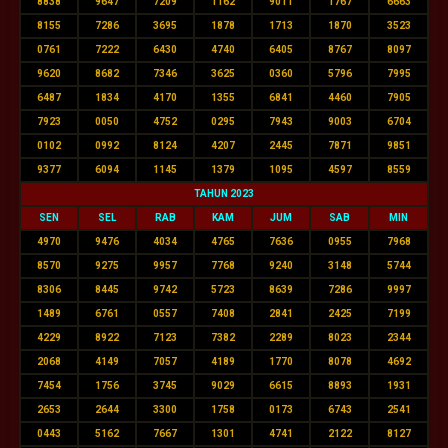
8838
9647
7209
1162
9011
1767
6663
8155
7286
3695
1878
1713
1870
3523
0761
7222
6430
4740
6405
8767
8097
9620
8682
7346
3625
0360
5796
7995
6487
1834
4170
1355
6841
4460
7905
7923
0050
4752
0295
7943
9003
6704
0102
0992
8124
4207
2445
7871
9851
9377
6094
1145
1379
1095
4597
8559
TAHUN 2023
SEN
SEL
RAB
KAM
JUM
SAB
MIN
4970
9476
4034
4765
7636
0955
7968
8570
9275
9957
7768
9240
3148
5744
8306
8445
9742
5723
8639
7286
9997
1489
6761
0557
7408
2841
2425
7199
4229
8922
7123
7382
2289
8023
2344
2068
4149
7057
4189
1770
8078
4692
7454
1756
3745
9029
6615
8893
1931
2653
2644
3300
1758
0173
6743
2541
0443
5162
7667
1301
4741
2122
8127