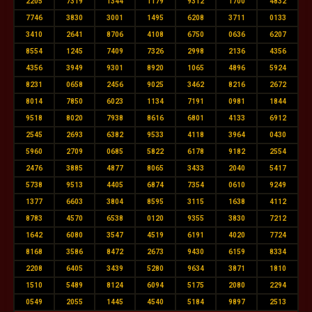
2205
7319
1344
1179
9312
1700
4832
7746
3830
3001
1495
6208
3711
0133
3410
2641
8706
4108
6750
0636
6207
8554
1245
7409
7326
2998
2136
4356
4356
3949
9301
8920
1065
4896
5924
8231
0658
2456
9025
3462
8216
2672
8014
7850
6023
1134
7191
0981
1844
9518
8020
7938
8616
6801
4133
6912
2545
2693
6382
9533
4118
3964
0430
5960
2709
0685
5822
6178
9182
2554
2476
3885
4877
8065
3433
2040
5417
5738
9513
4405
6874
7354
0610
9249
1377
6603
3804
8595
3115
1638
4112
8783
4570
6538
0120
9355
3830
7212
1642
6080
3547
4519
6191
4020
7724
8168
3586
8472
2673
9430
6159
8334
2208
6405
3439
5280
9634
3871
1810
1510
5489
8124
6094
5175
2080
2294
0549
2055
1445
4540
5184
9897
2513