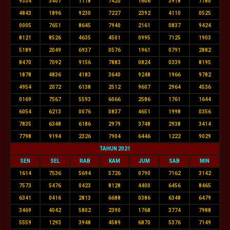
9334
3407
1118
7420
1606
3918
7780
4843
1896
9230
7227
2392
4110
0525
0005
7651
8645
7940
2161
0837
9424
8121
8526
4635
4501
0995
7125
1903
5189
2049
6937
0576
1961
0791
2882
8470
7092
9156
7883
0824
0339
8195
1878
4836
4183
3640
9248
1966
9782
4954
2072
6138
2512
9607
2964
4536
0169
7567
5593
6066
2586
1761
1644
6054
6213
0076
0837
4651
1998
0356
7835
6348
6186
2979
3748
2938
3414
7798
9194
2326
7904
6446
1222
9029
TAHUN 2021
SEN
SEL
RAB
KAM
JUM
SAB
MIN
1614
7536
5694
5726
0790
7162
3142
7573
5476
0423
8128
4400
6456
8465
6341
0416
2813
6688
0386
6348
6479
3469
4042
5802
2390
1768
3774
7988
5559
1293
3948
4589
6870
5376
7149