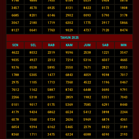
9148
4886
7950
6184
0539
0408
0816
3457
4570
6925
4131
8422
0173
1808
6685
8201
6146
2902
0093
5790
3178
3067
2180
1719
6302
1775
3917
5866
8127
0641
7763
9029
4737
7120
8474
TAHUN 2025
SEN
SEL
RAB
KAM
JUM
SAB
MIN
4622
8032
2319
9596
2538
1221
3547
9035
4927
2312
7214
5316
6507
4665
9376
0538
5895
3550
7671
2821
8353
1788
5305
1477
6843
4059
9598
7017
2975
1105
1713
7360
4522
1196
0467
7612
1162
5887
8743
6448
0690
9791
2266
5318
5691
2859
1982
5351
7043
0101
9017
0175
5369
7585
6291
8440
4179
9434
6862
6524
5412
3898
2244
6578
1560
0724
2636
5969
6874
4361
6054
9394
6162
5465
2379
0822
3189
8360
1711
3475
6324
6588
6590
2193