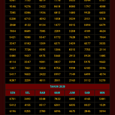
0361
7153
6019
1776
5033
0544
0757
9546
9276
3422
8618
8080
1797
4088
7385
0386
1936
6813
1680
9920
6650
5238
6713
4592
1058
3539
2151
5578
2068
4122
8134
1477
0015
0494
6479
7004
8689
7385
2209
3208
4189
4624
5421
9380
5547
0772
7628
3671
7064
3347
0182
1309
6371
3439
6577
3035
9934
7726
0595
1306
8315
7755
2114
0480
9437
6975
5660
2913
0924
1485
8114
3347
9081
3837
0098
5975
9663
1407
7461
5654
8756
9998
6183
3596
5417
9653
2422
0997
7149
6499
4374
8287
2239
4011
2501
2163
3112
5270
TAHUN 2020
SEN
SEL
RAB
KAM
JUM
SAB
MIN
0701
3493
0348
7822
4495
4165
5481
5412
4155
0517
6301
6035
0027
1529
6196
0255
2780
6096
4675
2846
3094