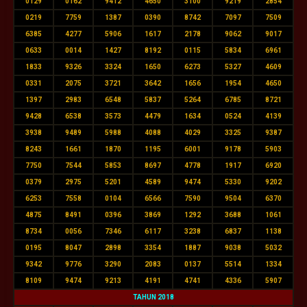
0129
0162
9412
4650
3100
9219
2854
0219
7759
1387
0390
8742
7097
7509
6385
4277
5906
1617
2178
9062
9017
0633
0014
1427
8192
0115
5834
6961
1833
9326
3324
1650
6273
5327
4609
0331
2075
3721
3642
1656
1954
4650
1397
2983
6548
5837
5264
6785
8721
9428
6538
3573
4479
1634
0524
4139
3938
9489
5988
4088
4029
3325
9387
8243
1661
1870
1195
6001
9178
5903
7750
7544
5853
8697
4778
1917
6920
0379
2975
5201
4589
9474
5330
9202
6253
7558
0104
6566
7590
9504
6370
4875
8491
0396
3869
1292
3688
1061
8734
0056
7346
6117
3238
6837
1138
0195
8047
2898
3354
1887
9038
5032
9342
9776
3290
2083
0137
5514
1334
8109
9474
9213
4191
4741
4336
5907
TAHUN 2018