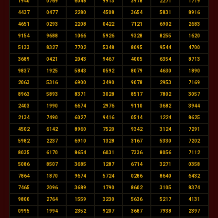
1940
0769
6048
9913
3978
2271
1719
4437
0477
2280
4508
3654
5831
8916
4651
0293
2208
0422
7121
6902
2683
9154
9688
1066
5926
9328
8255
1620
5133
8327
7702
5348
8095
9544
4700
3689
0421
2043
9467
4005
6354
8713
9837
1925
5843
0592
8079
4630
1890
2063
5316
6900
3490
9078
2953
7169
8963
5893
8371
3028
8517
7802
3057
2403
1990
6674
2976
9110
3682
3944
2134
7490
6027
9416
0514
1224
8625
4502
6142
8960
7520
9342
3124
7291
5982
2237
6910
1328
3167
5330
7202
8035
6170
8654
6031
7336
8056
7112
5086
8507
3685
1287
6714
3271
0358
7864
1870
9674
5724
0286
8640
6432
7465
2096
3689
1790
8602
3105
8374
9800
2764
1559
3230
5636
5217
4131
0995
1994
2352
9207
3687
7938
2397