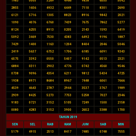
1983
0005
3269
4966
9838
6555
5042
2855
1656
4932
6449
7110
8301
2690
6121
5716
1305
8823
8916
9842
2021
1090
4076
6760
7439
7675
7862
5277
8124
6255
8913
0205
2143
1593
6419
5092
3469
7530
4383
6492
9196
1887
7429
1400
1163
1204
8404
2046
5046
2419
5637
6752
1706
6185
6091
9343
6575
3392
0550
5407
9142
0513
2321
6884
0311
2902
4776
0742
4560
9546
0738
9096
4354
6211
9812
5434
4725
1938
8971
8684
8967
7448
6061
7666
4539
4643
2787
2944
3537
3767
1989
2939
8425
5273
7753
5258
7027
2346
9183
0721
3152
5105
7249
1500
2158
0080
4283
3152
3900
2652
3388
1700
TAHUN 2019
SEN
SEL
RAB
KAM
JUM
SAB
MIN
5179
4915
2513
8417
7485
0748
7555