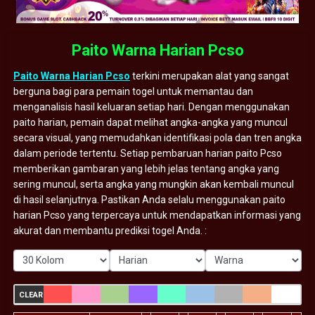
Paito Warna Harian Pcso
Paito Warna Harian Pcso
terkini merupakan alat yang sangat
berguna bagi para pemain togel untuk memantau dan
menganalisis hasil keluaran setiap hari. Dengan menggunakan
paito harian, pemain dapat melihat angka-angka yang muncul
secara visual, yang memudahkan identifikasi pola dan tren angka
dalam periode tertentu. Setiap pembaruan harian paito Pcso
memberikan gambaran yang lebih jelas tentang angka yang
sering muncul, serta angka yang mungkin akan kembali muncul
di hasil selanjutnya. Pastikan Anda selalu menggunakan paito
harian Pcso yang terpercaya untuk mendapatkan informasi yang
akurat dan membantu prediksi togel Anda. :
CLEAR