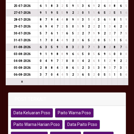
25-07-2026
6
1
8
3
2
5
9
5
3
6
9
2
6
8
8
6
5
27-07-2026
9
1
9
5
5
9
2
2
0
1
1
6
5
2
5
1
6
28-07-2026
8
7
9
4
4
8
9
8
3
1
4
3
6
9
8
1
9
29-07-2026
6
9
4
7
2
5
0
5
9
2
2
2
1
3
4
2
6
30-07-2026
5
7
6
1
7
6
5
2
2
7
9
9
2
2
7
7
5
31-07-2026
1
7
0
4
4
1
2
3
6
5
2
0
5
5
1
5
6
01-08-2026
6
3
5
9
5
8
3
2
3
7
1
3
8
2
8
7
6
03-08-2026
9
1
9
8
8
9
6
6
5
0
5
6
9
6
0
0
0
04-08-2026
0
4
9
7
7
0
0
0
4
2
6
1
1
2
9
2
2
05-08-2026
2
8
8
4
3
8
6
5
2
3
5
3
9
3
7
3
1
06-08-2026
3
7
0
4
4
1
2
3
6
5
2
0
5
5
1
5
6
x
POST TERKAIT
Data Keluaran Pcso
Paito Warna Pcso
Paito Warna Harian Pcso
Data Paito Pcso