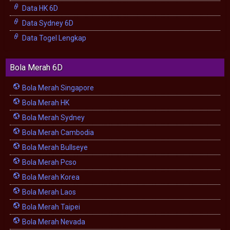
Data HK 6D
Data Sydney 6D
Data Togel Lengkap
Bola Merah 6D
Bola Merah Singapore
Bola Merah HK
Bola Merah Sydney
Bola Merah Cambodia
Bola Merah Bullseye
Bola Merah Pcso
Bola Merah Korea
Bola Merah Laos
Bola Merah Taipei
Bola Merah Nevada