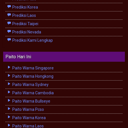
Prediksi Korea
Prediksi Laos
Prediksi Taipei
Prediksi Nevada
Prediksi Kami Lengkap
Paito Hari Ini
Paito Warna Singapore
Paito Warna Hongkong
Paito Warna Sydney
Paito Warna Cambodia
Paito Warna Bullseye
Paito Warna Pcso
Paito Warna Korea
Paito Warna Laos