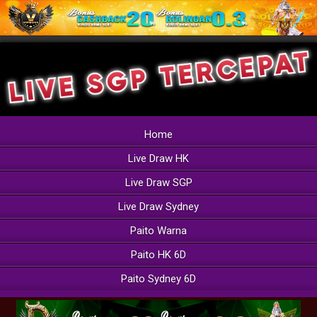
Home
Live Draw HK
Live Draw SGP
Live Draw Sydney
Paito Warna
Paito HK 6D
Paito Sydney 6D