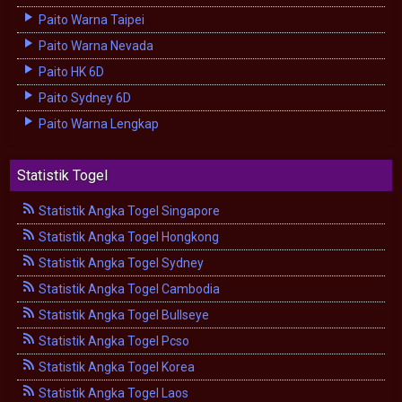
Paito Warna Taipei
Paito Warna Nevada
Paito HK 6D
Paito Sydney 6D
Paito Warna Lengkap
Statistik Togel
Statistik Angka Togel Singapore
Statistik Angka Togel Hongkong
Statistik Angka Togel Sydney
Statistik Angka Togel Cambodia
Statistik Angka Togel Bullseye
Statistik Angka Togel Pcso
Statistik Angka Togel Korea
Statistik Angka Togel Laos