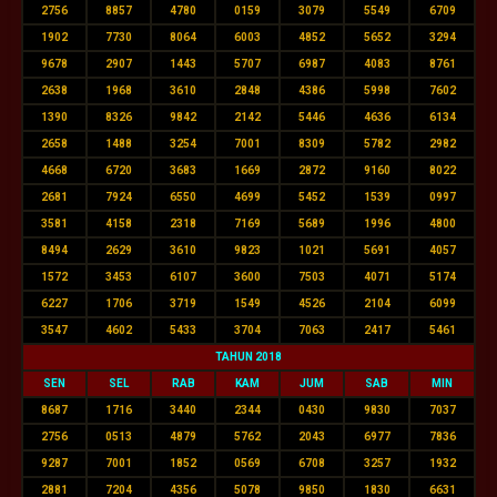
2756
8857
4780
0159
3079
5549
6709
1902
7730
8064
6003
4852
5652
3294
9678
2907
1443
5707
6987
4083
8761
2638
1968
3610
2848
4386
5998
7602
1390
8326
9842
2142
5446
4636
6134
2658
1488
3254
7001
8309
5782
2982
4668
6720
3683
1669
2872
9160
8022
2681
7924
6550
4699
5452
1539
0997
3581
4158
2318
7169
5689
1996
4800
8494
2629
3610
9823
1021
5691
4057
1572
3453
6107
3600
7503
4071
5174
6227
1706
3719
1549
4526
2104
6099
3547
4602
5433
3704
7063
2417
5461
TAHUN 2018
SEN
SEL
RAB
KAM
JUM
SAB
MIN
8687
1716
3440
2344
0430
9830
7037
2756
0513
4879
5762
2043
6977
7836
9287
7001
1852
0569
6708
3257
1932
2881
7204
4356
5078
9850
1830
6631