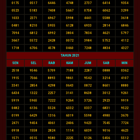
0175
0517
6446
4748
2737
6414
9354
0523
5183
7408
5667
0758
6062
3299
1033
2371
6967
5998
4441
5588
3618
0481
8210
5955
6128
6933
2814
6846
7094
6812
6992
3804
7834
4621
5797
3667
5572
2428
0072
3984
5752
4112
1718
6706
4578
0460
7248
4834
4327
TAHUN 2021
SEN
SEL
RAB
KAM
JUM
SAB
MIN
2518
9546
5709
7188
2287
0888
0362
1915
7566
8893
9861
9542
3214
4107
3341
2854
4298
0643
0872
8601
8880
6434
1322
2257
3141
8638
3012
9261
5919
5965
7222
9264
3726
2923
9919
0482
6136
5524
6332
0337
6831
9522
0199
6429
1316
6019
5598
4980
3670
2471
9454
4061
2406
9423
7545
7724
0918
1558
2824
1114
6039
9016
4623
1571
0515
9580
2225
5126
5456
5512