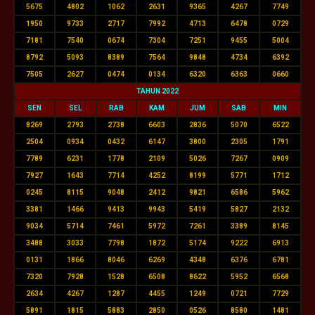
5675
4802
1062
2631
9365
4267
7749
1950
9733
2717
7992
4713
6478
0729
7181
7540
0674
7304
7251
9455
5004
8792
5093
8389
7564
9848
4734
6392
7505
2627
0474
0134
6320
6363
0660
TAHUN 2022
SEN
SEL
RAB
KAM
JUM
SAB
MIN
8269
2793
2738
6603
2836
5070
6522
2504
0934
0432
6147
3800
2305
1791
7789
6231
1778
2109
5026
7267
0909
7927
1643
7714
4252
8199
5771
1712
0245
8115
9048
2412
9821
6586
5962
3381
1466
9413
9943
5419
5827
2132
9034
5714
7461
5972
7261
3389
8145
3488
3033
7798
1872
5174
9222
6913
0131
1866
8046
6269
4348
6376
6781
7320
7928
1528
6508
8622
5952
6568
2634
4267
1287
4455
1249
0721
7729
5891
1815
5883
2850
0526
8580
1481