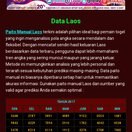
Data Laos
Paito Manual Laos
terkini adalah pilihan ideal bagi pemain togel
yang ingin menganalisis pola angka secara mendalam dan
fleksibel. Dengan mencatat sendiri hasil keluaran Laos
berdasarkan data terbaru, pengguna dapat lebih memahami
tren angka yang sering muncul maupun yang jarang keluar.
Metode ini memungkinkan analisis yang lebih personal dan
terarah sesuai kebutuhan prediksi masing-masing. Data paito
manual ini biasanya diperbarui setiap hari untuk memastikan
akurasi informasi. Gunakan paito manual Laos dari sumber yang
valid agar prediksi Anda semakin optimal. :
TAHUN 2017
SEN
SEL
RAB
KAM
JUM
SAB
MIN
5648
2187
3891
4089
9152
0554
1681
9843
4229
7094
3910
1782
4042
0538
5478
8214
6114
1912
4276
3768
7465