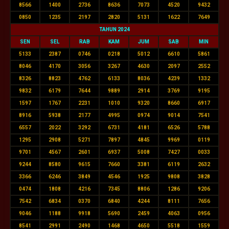
8566
1400
2736
8636
7073
4520
9432
0850
1235
2197
2820
5131
1622
7649
TAHUN 2024
SEN
SEL
RAB
KAM
JUM
SAB
MIN
5133
2387
0746
0218
5012
6610
5861
8046
4170
3056
3267
4630
2097
2552
8326
8823
4762
6133
8036
4239
1332
9832
6179
7644
9889
2914
3769
9195
1597
1767
2231
1010
9320
8660
6917
8916
5938
2177
4995
0974
9014
7541
6557
2022
3292
6731
4181
6526
5788
1295
2908
5271
7897
4845
9969
0119
9701
4567
2601
6937
5008
7427
0033
9244
8580
9615
7660
3381
6119
2632
3366
6246
3849
4546
1925
9808
3828
0474
1808
4216
7345
8806
1286
9206
7542
6834
0370
6840
4244
8111
7656
9046
1188
9918
5690
2459
4063
0956
8541
2991
2490
1468
4650
5518
1559