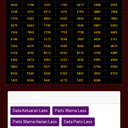
5820
7746
2187
1729
6077
3468
3009
1548
3415
0912
1670
0756
2889
7408
7794
5253
8855
5909
4990
4543
7883
3679
0602
1749
6412
7045
3887
5382
7306
7863
2738
7793
7728
6426
6605
6740
9203
1572
9346
7659
4009
5191
1032
6679
9326
3999
4586
8985
6879
6158
2543
8512
8523
8970
2738
6489
9260
6072
9653
2132
2325
9283
6406
2603
4438
9671
2095
3401
6766
5960
8926
5569
5569
0753
5833
2099
8739
1433
8365
9841
6172
3221
8588
POST TERKAIT
Data Keluaran Laos
Paito Warna Laos
Paito Warna Harian Laos
Data Paito Laos