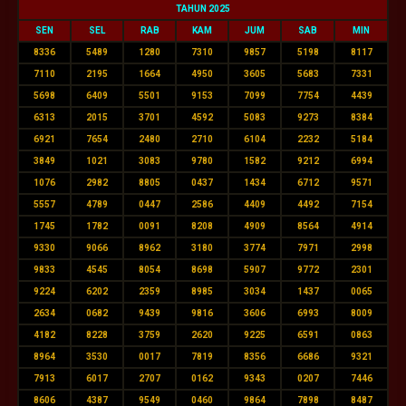
TAHUN 2025
SEN
SEL
RAB
KAM
JUM
SAB
MIN
8336
5489
1280
7310
9857
5198
8117
7110
2195
1664
4950
3605
5683
7331
5698
6409
5501
9153
7099
7754
4439
6313
2015
3701
4592
5083
9273
8384
6921
7654
2480
2710
6104
2232
5184
3849
1021
3083
9780
1582
9212
6994
1076
2982
8805
0437
1434
6712
9571
5557
4789
0447
2586
4409
4492
7154
1745
1782
0091
8208
4909
8564
4914
9330
9066
8962
3180
3774
7971
2998
9833
4545
8054
8698
5907
9772
2301
9224
6202
2359
8985
3034
1437
0065
2634
0682
9439
9816
3606
6993
8009
4182
8228
3759
2620
9225
6591
0863
8964
3530
0017
7819
8356
6686
9321
7913
6017
2707
0162
9343
0207
7446
8606
4387
9549
0460
9864
7898
8487