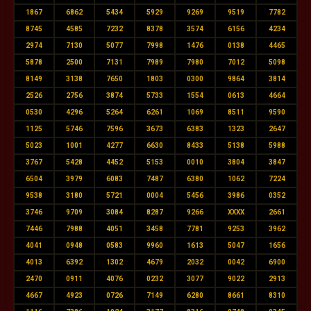
1867
6862
5434
5929
9269
9519
7782
8745
4585
7232
8378
3574
6156
4234
2974
7130
5077
7998
1476
0138
4465
5878
2500
7131
7989
7980
7012
5098
8149
3138
7650
1803
0300
9864
3814
2526
2756
3874
5733
1554
0613
4664
0530
4296
5264
6261
1069
8511
9590
1125
5746
7596
3673
6383
1323
2647
5023
1001
4277
6630
8433
5138
5988
3767
5428
4452
5153
0010
3804
3847
6504
3979
6083
7487
6380
1062
7224
9538
3180
5721
0004
5456
3986
0352
3746
9709
3084
8287
9266
XXXX
2661
7446
7988
4051
3458
7781
9253
3962
4041
0948
0583
9960
1613
5047
1656
4013
6392
1302
4679
2032
0042
6900
2470
0911
4076
0232
3077
9022
2913
4667
4923
0726
7149
6280
8661
8310