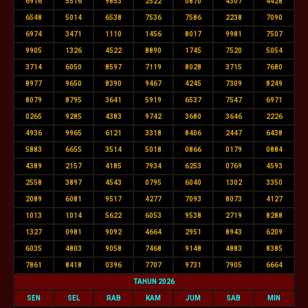
6916
5516
9853
2522
0870
4307
4428
6548
5014
6538
7536
7586
2238
7090
6974
3471
1110
1456
8017
9981
7507
9905
1326
4522
8890
1745
7520
5054
3714
6050
8597
7119
8028
3715
7680
8977
9650
8390
9467
4245
7309
8249
8079
8795
3641
5919
6537
7547
6971
0265
9285
4383
9742
3680
3646
2226
4936
9965
6121
3318
8406
2447
6438
5883
6655
3514
5018
0866
0179
0884
4389
2157
4185
7934
6253
0769
4593
2558
3897
4543
0795
6040
1302
3350
2089
6081
9517
4277
7093
8073
4127
1013
1014
5622
6053
9538
2719
8288
1327
0981
9092
4664
2951
8943
6209
6035
4803
9058
7468
9148
4883
8385
7861
8418
0396
7707
9731
7905
6664
TAHUN 2026
SEN
SEL
RAB
KAM
JUM
SAB
MIN