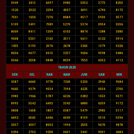
0949
2413
6097
0980
5052
3773
8250
1526
2322
2294
4507
4091
6796
8173
7561
1636
7276
8684
0517
5930
0577
5109
3491
7589
5270
5374
0954
5556
8069
8411
1309
6103
8874
1388
3080
9008
5301
2163
2511
5611
6122
3914
1455
5193
2076
2678
3265
1379
0226
8636
0677
0615
3237
9606
9598
0486
0566
2558
0848
8039
7553
6352
4112
TAHUN 2020
SEN
SEL
RAB
KAM
JUM
SAB
MIN
3587
6660
4778
7240
5230
2940
9584
9665
9379
9034
7394
4225
0034
2700
3983
1966
5787
6326
0282
1553
5571
8993
5542
6493
3343
6880
6359
9172
0808
1658
1807
0387
5479
2985
5117
6692
6565
6446
6049
8159
3510
5396
3557
4307
8002
1994
2555
9670
9878
0296
2702
9208
0631
3441
9001
4684