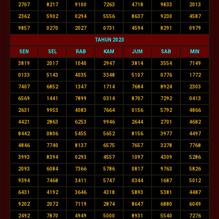
2707
8217
9100
7263
4718
9833
2013
2362
5902
0294
5556
8637
9230
4587
9857
0270
2027
0731
4594
8291
0979
TAHUN 2023
SEN
SEL
RAB
KAM
JUM
SAB
MIN
3819
2017
1040
2947
3814
3554
7149
0133
5143
4035
3348
5107
0776
1772
7407
6852
1347
1714
7684
8924
2303
6569
1441
7899
0314
8707
7292
0413
2631
9953
4083
7664
0156
5792
4866
4421
2863
6253
9946
2644
2701
4682
8442
0806
5455
5652
8156
3977
4497
4846
7740
8137
6575
7657
3278
7768
3993
8394
0293
4557
1097
4309
5286
2093
6084
7366
5786
0817
9763
5826
9394
7468
3411
5747
0344
1687
5012
6431
4192
3646
4318
5893
5381
4487
9202
2072
7119
2874
8647
6880
6049
2492
7870
4949
5000
8931
5540
7276