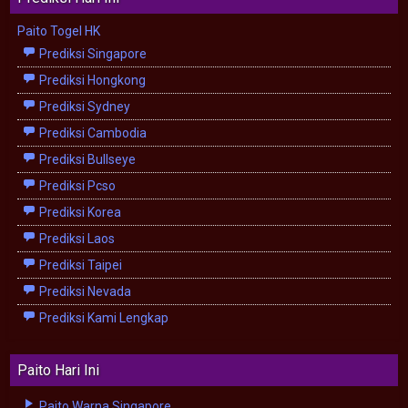
Paito Togel HK
Prediksi Singapore
Prediksi Hongkong
Prediksi Sydney
Prediksi Cambodia
Prediksi Bullseye
Prediksi Pcso
Prediksi Korea
Prediksi Laos
Prediksi Taipei
Prediksi Nevada
Prediksi Kami Lengkap
Paito Hari Ini
Paito Warna Singapore