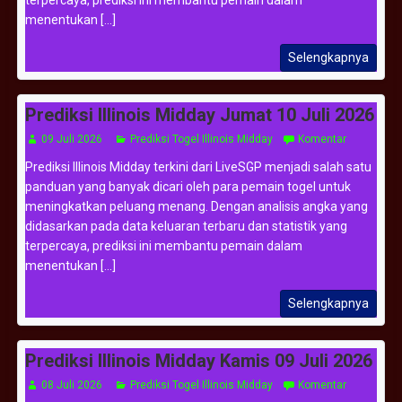
menentukan [...]
Selengkapnya
Prediksi Illinois Midday Jumat 10 Juli 2026
09 Juli 2026
Prediksi Togel Illinois Midday
Komentar
Prediksi Illinois Midday terkini dari LiveSGP menjadi salah satu
panduan yang banyak dicari oleh para pemain togel untuk
meningkatkan peluang menang. Dengan analisis angka yang
didasarkan pada data keluaran terbaru dan statistik yang
terpercaya, prediksi ini membantu pemain dalam
menentukan [...]
Selengkapnya
Prediksi Illinois Midday Kamis 09 Juli 2026
08 Juli 2026
Prediksi Togel Illinois Midday
Komentar