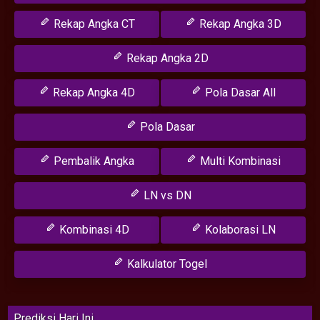
Rekap Angka CT
Rekap Angka 3D
Rekap Angka 2D
Rekap Angka 4D
Pola Dasar All
Pola Dasar
Pembalik Angka
Multi Kombinasi
LN vs DN
Kombinasi 4D
Kolaborasi LN
Kalkulator Togel
Prediksi Hari Ini