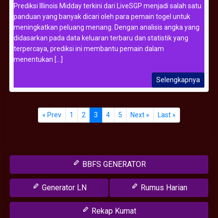
Prediksi Illinois Midday terkini dari LiveSGP menjadi salah satu
panduan yang banyak dicari oleh para pemain togel untuk
meningkatkan peluang menang. Dengan analisis angka yang
didasarkan pada data keluaran terbaru dan statistik yang
terpercaya, prediksi ini membantu pemain dalam
menentukan [...]
Selengkapnya
« Prev
1
2
3
4
5
Next »
Last »
BBFS GENERATOR
Generator LN
Rumus Harian
Rekap Kumat