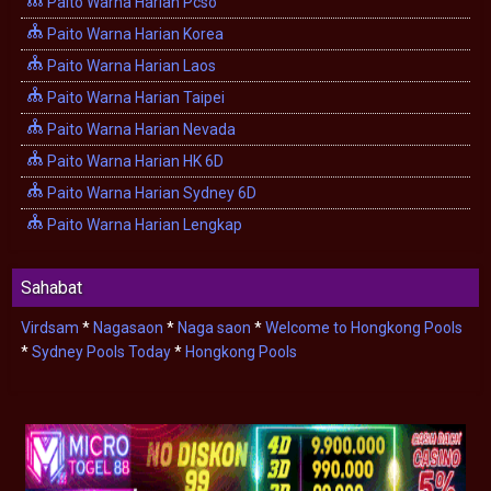
Paito Warna Harian Pcso
Paito Warna Harian Korea
Paito Warna Harian Laos
Paito Warna Harian Taipei
Paito Warna Harian Nevada
Paito Warna Harian HK 6D
Paito Warna Harian Sydney 6D
Paito Warna Harian Lengkap
Sahabat
Virdsam
*
Nagasaon
*
Naga saon
*
Welcome to Hongkong Pools
*
Sydney Pools Today
*
Hongkong Pools