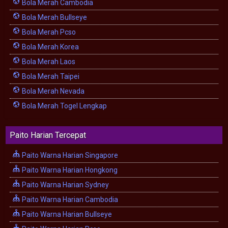
Bola Merah Cambodia
Bola Merah Bullseye
Bola Merah Pcso
Bola Merah Korea
Bola Merah Laos
Bola Merah Taipei
Bola Merah Nevada
Bola Merah Togel Lengkap
Paito Harian Tercepat
Paito Warna Harian Singapore
Paito Warna Harian Hongkong
Paito Warna Harian Sydney
Paito Warna Harian Cambodia
Paito Warna Harian Bullseye