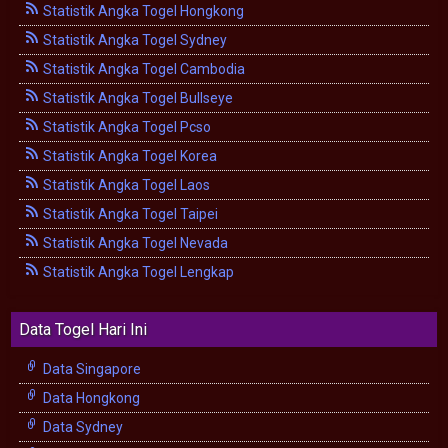
Statistik Angka Togel Hongkong
Statistik Angka Togel Sydney
Statistik Angka Togel Cambodia
Statistik Angka Togel Bullseye
Statistik Angka Togel Pcso
Statistik Angka Togel Korea
Statistik Angka Togel Laos
Statistik Angka Togel Taipei
Statistik Angka Togel Nevada
Statistik Angka Togel Lengkap
Data Togel Hari Ini
Data Singapore
Data Hongkong
Data Sydney