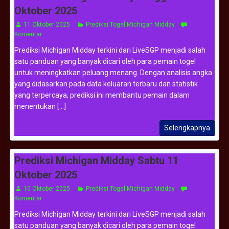
Oktober 2025
11 Oktober 2025
Prediksi Togel Michigan Midday
Komentar
Prediksi Michigan Midday terkini dari LiveSGP menjadi salah
satu panduan yang banyak dicari oleh para pemain togel
untuk meningkatkan peluang menang. Dengan analisis angka
yang didasarkan pada data keluaran terbaru dan statistik
yang terpercaya, prediksi ini membantu pemain dalam
menentukan [...]
Selengkapnya
Prediksi Michigan Midday Sabtu 11
Oktober 2025
10 Oktober 2025
Prediksi Togel Michigan Midday
Komentar
Prediksi Michigan Midday terkini dari LiveSGP menjadi salah
satu panduan yang banyak dicari oleh para pemain togel