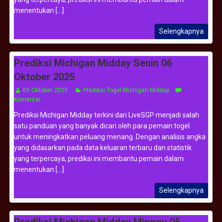
menentukan [...]
Selengkapnya
Prediksi Michigan Midday Senin 06
Oktober 2025
05 Oktober 2025
Prediksi Togel Michigan Midday
Komentar
Prediksi Michigan Midday terkini dari LiveSGP menjadi salah
satu panduan yang banyak dicari oleh para pemain togel
untuk meningkatkan peluang menang. Dengan analisis angka
yang didasarkan pada data keluaran terbaru dan statistik
yang terpercaya, prediksi ini membantu pemain dalam
menentukan [...]
Selengkapnya
Prediksi Michigan Midday Minggu 05