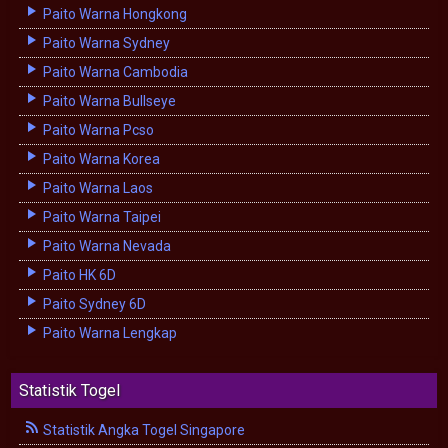
Paito Warna Hongkong
Paito Warna Sydney
Paito Warna Cambodia
Paito Warna Bullseye
Paito Warna Pcso
Paito Warna Korea
Paito Warna Laos
Paito Warna Taipei
Paito Warna Nevada
Paito HK 6D
Paito Sydney 6D
Paito Warna Lengkap
Statistik Togel
Statistik Angka Togel Singapore