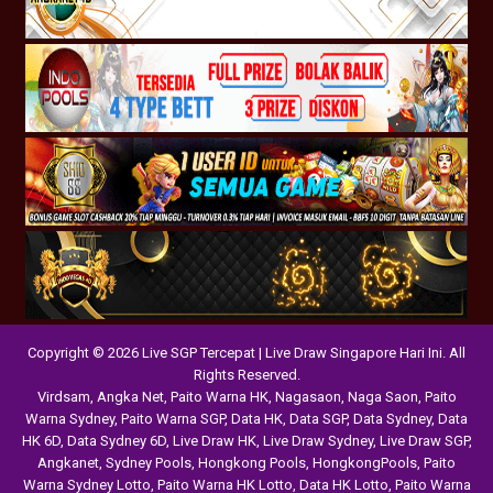
Copyright © 2026 Live SGP Tercepat | Live Draw Singapore Hari Ini. All
Rights Reserved.
Virdsam
,
Angka Net
,
Paito Warna HK
,
Nagasaon
,
Naga Saon
,
Paito
Warna Sydney
,
Paito Warna SGP
,
Data HK
,
Data SGP
,
Data Sydney
,
Data
HK 6D
,
Data Sydney 6D
,
Live Draw HK
,
Live Draw Sydney
,
Live Draw SGP
,
Angkanet
,
Sydney Pools
,
Hongkong Pools
,
HongkongPools
,
Paito
Warna Sydney Lotto
,
Paito Warna HK Lotto
,
Data HK Lotto
,
Paito Warna