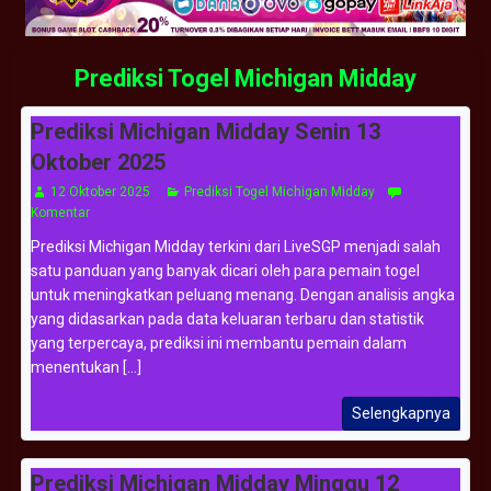
Prediksi Togel Michigan Midday
Prediksi Michigan Midday Senin 13
Oktober 2025
12 Oktober 2025
Prediksi Togel Michigan Midday
Komentar
Prediksi Michigan Midday terkini dari LiveSGP menjadi salah
satu panduan yang banyak dicari oleh para pemain togel
untuk meningkatkan peluang menang. Dengan analisis angka
yang didasarkan pada data keluaran terbaru dan statistik
yang terpercaya, prediksi ini membantu pemain dalam
menentukan [...]
Selengkapnya
Prediksi Michigan Midday Minggu 12