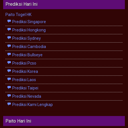
Prediksi Hari Ini
Paito Togel HK
Prediksi Singapore
Prediksi Hongkong
Prediksi Sydney
Prediksi Cambodia
Prediksi Bullseye
Prediksi Pcso
Prediksi Korea
Prediksi Laos
Prediksi Taipei
Prediksi Nevada
Prediksi Kami Lengkap
Paito Hari Ini