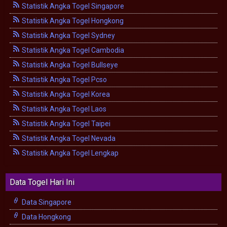
Statistik Angka Togel Singapore
Statistik Angka Togel Hongkong
Statistik Angka Togel Sydney
Statistik Angka Togel Cambodia
Statistik Angka Togel Bullseye
Statistik Angka Togel Pcso
Statistik Angka Togel Korea
Statistik Angka Togel Laos
Statistik Angka Togel Taipei
Statistik Angka Togel Nevada
Statistik Angka Togel Lengkap
Data Togel Hari Ini
Data Singapore
Data Hongkong