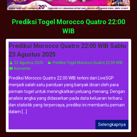
Prediksi Togel Morocco Quatro 22:00
WIB
Prediksi Morocco Quatro 22:00 WIB Sabtu
23 Agustus 2025
22 Agustus 2025
Prediksi Togel Morocco Quatro 22:00 WIB
Komentar
Prediksi Morocco Quatro 22:00 WIB terkini dari LiveSGP
menjadi salah satu panduan yang banyak dicari oleh para
pemain togel untuk meningkatkan peluang menang. Dengan
analisis angka yang didasarkan pada data keluaran terbaru
dan statistik yang terpercaya, prediksi ini membantu pemain
dalam [...]
Selengkapnya