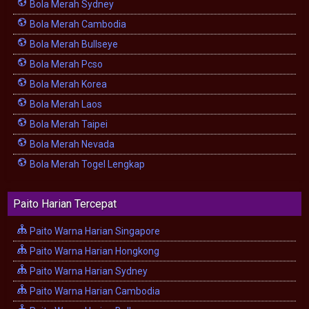
Bola Merah Sydney
Bola Merah Cambodia
Bola Merah Bullseye
Bola Merah Pcso
Bola Merah Korea
Bola Merah Laos
Bola Merah Taipei
Bola Merah Nevada
Bola Merah Togel Lengkap
Paito Harian Tercepat
Paito Warna Harian Singapore
Paito Warna Harian Hongkong
Paito Warna Harian Sydney
Paito Warna Harian Cambodia