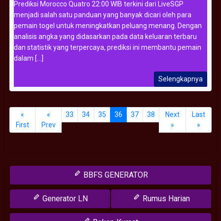
Prediksi Morocco Quatro 22:00 WIB terkini dari LiveSGP
menjadi salah satu panduan yang banyak dicari oleh para
pemain togel untuk meningkatkan peluang menang. Dengan
analisis angka yang didasarkan pada data keluaran terbaru
dan statistik yang terpercaya, prediksi ini membantu pemain
dalam [...]
Selengkapnya
«
«
33
34
35
36
37
38
Next
Last
First
Prev
»
»
BBFS GENERATOR
Generator LN
Rumus Harian