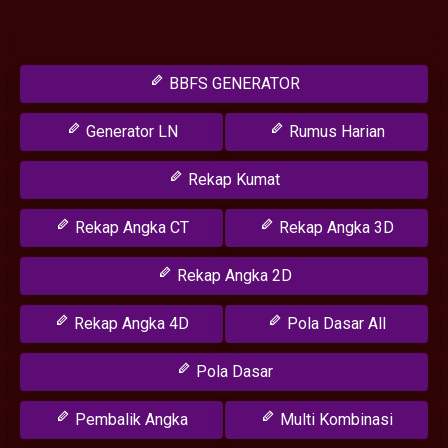
BBFS GENERATOR
Generator LN
Rumus Harian
Rekap Kumat
Rekap Angka CT
Rekap Angka 3D
Rekap Angka 2D
Rekap Angka 4D
Pola Dasar All
Pola Dasar
Pembalik Angka
Multi Kombinasi