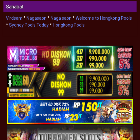
Sahabat
Virdsam
*
Nagasaon
*
Naga saon
*
Welcome to Hongkong Pools
*
Sydney Pools Today
*
Hongkong Pools