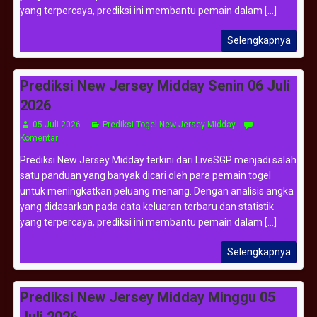
yang terpercaya, prediksi ini membantu pemain dalam [...]
Selengkapnya
Prediksi New Jersey Midday Senin 06 Juli
2026
05 Juli 2026
Prediksi Togel New Jersey Midday
Komentar
Prediksi New Jersey Midday terkini dari LiveSGP menjadi salah
satu panduan yang banyak dicari oleh para pemain togel
untuk meningkatkan peluang menang. Dengan analisis angka
yang didasarkan pada data keluaran terbaru dan statistik
yang terpercaya, prediksi ini membantu pemain dalam [...]
Selengkapnya
Prediksi New Jersey Midday Minggu 05
Juli 2026