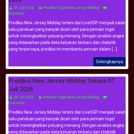
07 Juli 2026
Prediksi Togel New Jersey Midday
Komentar
Prediksi New Jersey Midday terkini dari LiveSGP menjadi salah
satu panduan yang banyak dicari oleh para pemain togel
untuk meningkatkan peluang menang. Dengan analisis angka
yang didasarkan pada data keluaran terbaru dan statistik
yang terpercaya, prediksi ini membantu pemain dalam [...]
Selengkapnya
Prediksi New Jersey Midday Selasa 07
Juli 2026
06 Juli 2026
Prediksi Togel New Jersey Midday
Komentar
Prediksi New Jersey Midday terkini dari LiveSGP menjadi salah
satu panduan yang banyak dicari oleh para pemain togel
untuk meningkatkan peluang menang. Dengan analisis angka
yang didasarkan pada data keluaran terbaru dan statistik