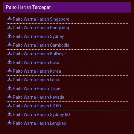
Paito Harian Tercepat
Paito Warna Harian Singapore
Paito Warna Harian Hongkong
Paito Warna Harian Sydney
Paito Warna Harian Cambodia
Paito Warna Harian Bullseye
Paito Warna Harian Pcso
Paito Warna Harian Korea
Paito Warna Harian Laos
Paito Warna Harian Taipei
Paito Warna Harian Nevada
Paito Warna Harian HK 6D
Paito Warna Harian Sydney 6D
Paito Warna Harian Lengkap