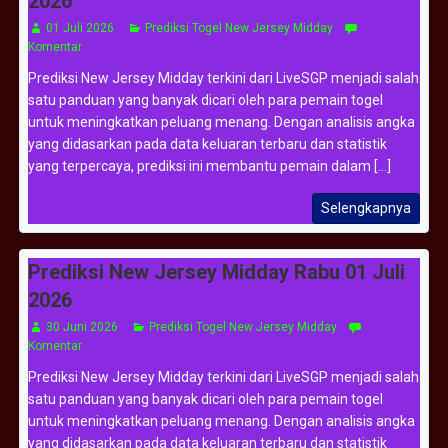
2026
01 Juli 2026
Prediksi Togel New Jersey Midday
Komentar
Prediksi New Jersey Midday terkini dari LiveSGP menjadi salah
satu panduan yang banyak dicari oleh para pemain togel
untuk meningkatkan peluang menang. Dengan analisis angka
yang didasarkan pada data keluaran terbaru dan statistik
yang terpercaya, prediksi ini membantu pemain dalam [...]
Selengkapnya
Prediksi New Jersey Midday Rabu 01 Juli
2026
30 Juni 2026
Prediksi Togel New Jersey Midday
Komentar
Prediksi New Jersey Midday terkini dari LiveSGP menjadi salah
satu panduan yang banyak dicari oleh para pemain togel
untuk meningkatkan peluang menang. Dengan analisis angka
yang didasarkan pada data keluaran terbaru dan statistik