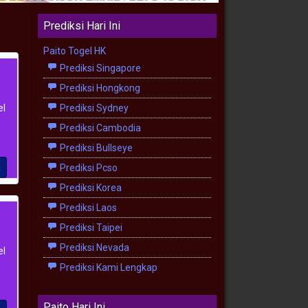
Prediksi Hari Ini
Paito Togel HK
Prediksi Singapore
Prediksi Hongkong
el
Prediksi Sydney
Prediksi Cambodia
Prediksi Bullseye
a
Prediksi Pcso
Prediksi Korea
Prediksi Laos
Prediksi Taipei
Prediksi Nevada
el
Prediksi Kami Lengkap
Paito Hari Ini