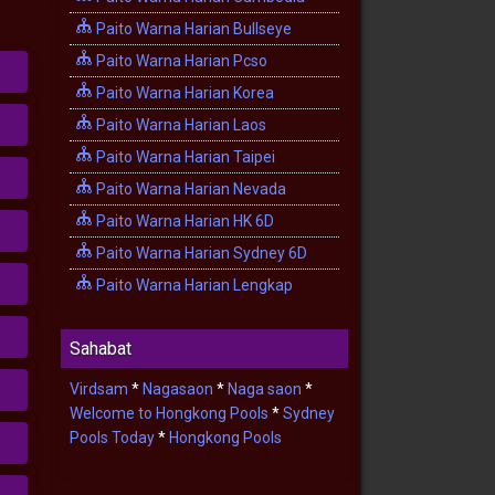
Paito Warna Harian Bullseye
Paito Warna Harian Pcso
Paito Warna Harian Korea
Paito Warna Harian Laos
Paito Warna Harian Taipei
Paito Warna Harian Nevada
Paito Warna Harian HK 6D
Paito Warna Harian Sydney 6D
Paito Warna Harian Lengkap
Sahabat
Virdsam
*
Nagasaon
*
Naga saon
*
Welcome to Hongkong Pools
*
Sydney
Pools Today
*
Hongkong Pools