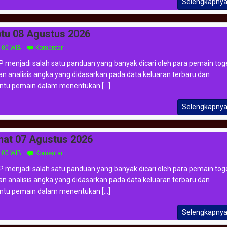
Selengkapny
btu 08 Agustus 2026
4:00 WIB
Komentar
SGP menjadi salah satu panduan yang banyak dicari oleh para pemain tog
 analisis angka yang didasarkan pada data keluaran terbaru dan
bantu pemain dalam menentukan [...]
Selengkapny
mat 07 Agustus 2026
4:00 WIB
Komentar
SGP menjadi salah satu panduan yang banyak dicari oleh para pemain tog
 analisis angka yang didasarkan pada data keluaran terbaru dan
bantu pemain dalam menentukan [...]
Selengkapny