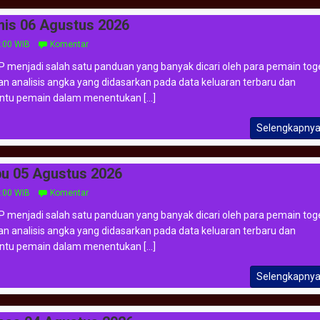
mis 06 Agustus 2026
4:00 WIB
Komentar
SGP menjadi salah satu panduan yang banyak dicari oleh para pemain tog
 analisis angka yang didasarkan pada data keluaran terbaru dan
bantu pemain dalam menentukan [...]
Selengkapny
bu 05 Agustus 2026
4:00 WIB
Komentar
SGP menjadi salah satu panduan yang banyak dicari oleh para pemain tog
 analisis angka yang didasarkan pada data keluaran terbaru dan
bantu pemain dalam menentukan [...]
Selengkapny