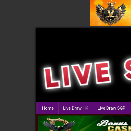
Home
Live Draw HK
Live Draw SGP