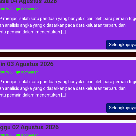
lasa 04 Agustus 2026
4:00 WIB
Komentar
SGP menjadi salah satu panduan yang banyak dicari oleh para pemain tog
 analisis angka yang didasarkan pada data keluaran terbaru dan
bantu pemain dalam menentukan [...]
Selengkapny
nin 03 Agustus 2026
4:00 WIB
Komentar
SGP menjadi salah satu panduan yang banyak dicari oleh para pemain tog
 analisis angka yang didasarkan pada data keluaran terbaru dan
bantu pemain dalam menentukan [...]
Selengkapny
nggu 02 Agustus 2026
4:00 WIB
Komentar