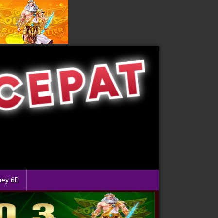
ney 6D