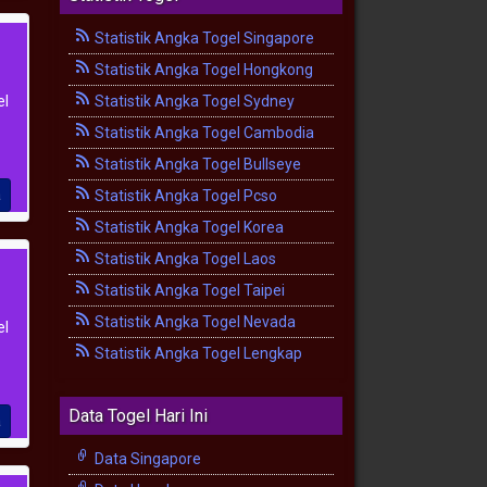
Statistik Angka Togel Singapore
Statistik Angka Togel Hongkong
el
Statistik Angka Togel Sydney
Statistik Angka Togel Cambodia
Statistik Angka Togel Bullseye
a
Statistik Angka Togel Pcso
Statistik Angka Togel Korea
Statistik Angka Togel Laos
Statistik Angka Togel Taipei
Statistik Angka Togel Nevada
el
Statistik Angka Togel Lengkap
Data Togel Hari Ini
a
Data Singapore