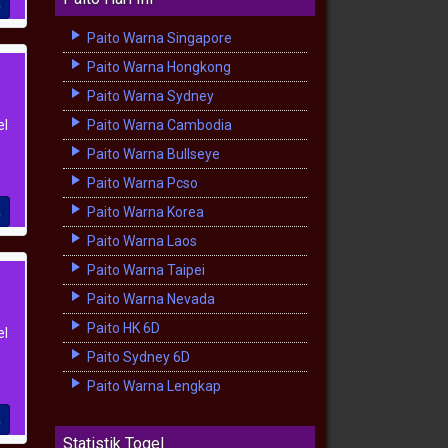
a
Paito Warna Singapore
Paito Warna Hongkong
Paito Warna Sydney
el
Paito Warna Cambodia
Paito Warna Bullseye
Paito Warna Pcso
a
Paito Warna Korea
Paito Warna Laos
Paito Warna Taipei
Paito Warna Nevada
Paito HK 6D
el
Paito Sydney 6D
Paito Warna Lengkap
a
Statistik Togel