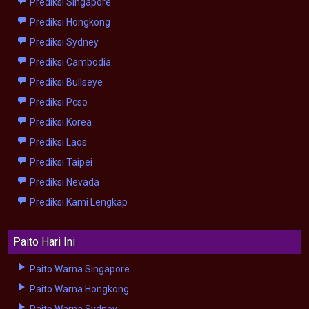
Prediksi Singapore
Prediksi Hongkong
Prediksi Sydney
Prediksi Cambodia
Prediksi Bullseye
Prediksi Pcso
Prediksi Korea
Prediksi Laos
Prediksi Taipei
Prediksi Nevada
Prediksi Kami Lengkap
Paito Hari Ini
Paito Warna Singapore
Paito Warna Hongkong
Paito Warna Sydney