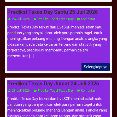
Prediksi Texas Day Sabtu 25 Juli 2026
24 Juli 2026
Prediksi Togel Texas Day
Komentar
Prediksi Texas Day terkini dari LiveSGP menjadi salah satu
panduan yang banyak dicari oleh para pemain togel untuk
meningkatkan peluang menang. Dengan analisis angka yang
didasarkan pada data keluaran terbaru dan statistik yang
terpercaya, prediksi ini membantu pemain dalam
menentukan [...]
Selengkapnya
Prediksi Texas Day Jumat 24 Juli 2026
23 Juli 2026
Prediksi Togel Texas Day
Komentar
Prediksi Texas Day terkini dari LiveSGP menjadi salah satu
panduan yang banyak dicari oleh para pemain togel untuk
meningkatkan peluang menang. Dengan analisis angka yang
didasarkan pada data keluaran terbaru dan statistik yang