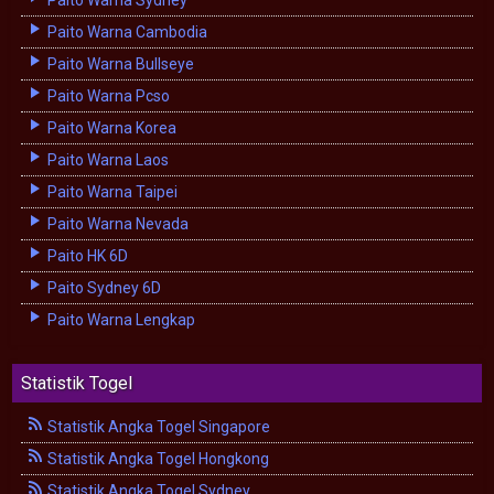
Paito Warna Cambodia
Paito Warna Bullseye
Paito Warna Pcso
Paito Warna Korea
Paito Warna Laos
Paito Warna Taipei
Paito Warna Nevada
Paito HK 6D
Paito Sydney 6D
Paito Warna Lengkap
Statistik Togel
Statistik Angka Togel Singapore
Statistik Angka Togel Hongkong
Statistik Angka Togel Sydney