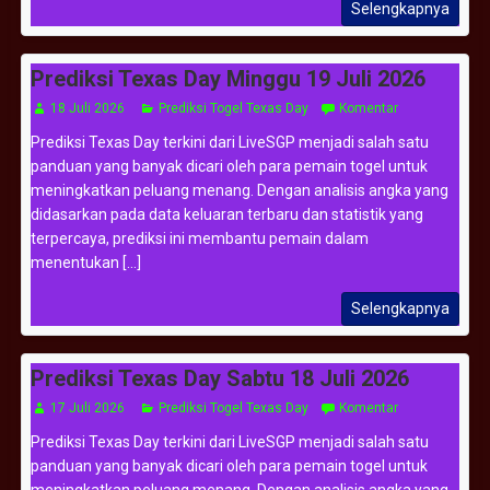
Selengkapnya
Prediksi Texas Day Minggu 19 Juli 2026
18 Juli 2026
Prediksi Togel Texas Day
Komentar
Prediksi Texas Day terkini dari LiveSGP menjadi salah satu
panduan yang banyak dicari oleh para pemain togel untuk
meningkatkan peluang menang. Dengan analisis angka yang
didasarkan pada data keluaran terbaru dan statistik yang
terpercaya, prediksi ini membantu pemain dalam
menentukan [...]
Selengkapnya
Prediksi Texas Day Sabtu 18 Juli 2026
17 Juli 2026
Prediksi Togel Texas Day
Komentar
Prediksi Texas Day terkini dari LiveSGP menjadi salah satu
panduan yang banyak dicari oleh para pemain togel untuk
meningkatkan peluang menang. Dengan analisis angka yang