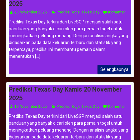
2025
20 November 2025
Prediksi Togel Texas Day
Komentar
Prediksi Texas Day terkini dari LiveSGP menjadi salah satu
panduan yang banyak dicari oleh para pemain togel untuk
meningkatkan peluang menang. Dengan analisis angka yang
didasarkan pada data keluaran terbaru dan statistik yang
terpercaya, prediksi ini membantu pemain dalam
menentukan [...]
Selengkapnya
Prediksi Texas Day Kamis 20 November
2025
19 November 2025
Prediksi Togel Texas Day
Komentar
Prediksi Texas Day terkini dari LiveSGP menjadi salah satu
panduan yang banyak dicari oleh para pemain togel untuk
meningkatkan peluang menang. Dengan analisis angka yang
didasarkan pada data keluaran terbaru dan statistik yang