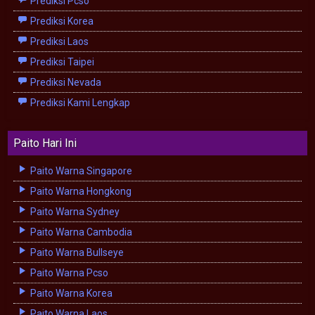
Prediksi Pcso
Prediksi Korea
Prediksi Laos
Prediksi Taipei
Prediksi Nevada
Prediksi Kami Lengkap
Paito Hari Ini
Paito Warna Singapore
Paito Warna Hongkong
Paito Warna Sydney
Paito Warna Cambodia
Paito Warna Bullseye
Paito Warna Pcso
Paito Warna Korea
Paito Warna Laos