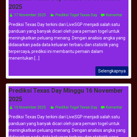
2025
17 November 2025
Prediksi Togel Texas Day
Komentar
Prediksi Texas Day terkini dari LiveSGP menjadi salah satu
panduan yang banyak dicari oleh para pemain togel untuk
meningkatkan peluang menang. Dengan analisis angka yang
didasarkan pada data keluaran terbaru dan statistik yang
terpercaya, prediksi ini membantu pemain dalam
menentukan [...]
Selengkapnya
Prediksi Texas Day Minggu 16 November
2025
15 November 2025
Prediksi Togel Texas Day
Komentar
Prediksi Texas Day terkini dari LiveSGP menjadi salah satu
panduan yang banyak dicari oleh para pemain togel untuk
meningkatkan peluang menang. Dengan analisis angka yang
didasarkan pada data keluaran terbaru dan statistik yang