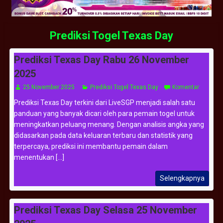
Prediksi Togel Texas Day
Prediksi Texas Day Rabu 26 November
2025
25 November 2025
Prediksi Togel Texas Day
Komentar
Prediksi Texas Day terkini dari LiveSGP menjadi salah satu
panduan yang banyak dicari oleh para pemain togel untuk
meningkatkan peluang menang. Dengan analisis angka yang
didasarkan pada data keluaran terbaru dan statistik yang
terpercaya, prediksi ini membantu pemain dalam
menentukan [...]
Selengkapnya
Prediksi Texas Day Selasa 25 November