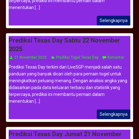
terpercaya, prediksi ini membantu pemain dalam
menentukan [...]
Selengkapnya
Prediksi Texas Day Sabtu 22 November
2025
21 November 2025
Prediksi Togel Texas Day
Komentar
Prediksi Texas Day terkini dari LiveSGP menjadi salah satu
panduan yang banyak dicari oleh para pemain togel untuk
meningkatkan peluang menang. Dengan analisis angka yang
didasarkan pada data keluaran terbaru dan statistik yang
terpercaya, prediksi ini membantu pemain dalam
menentukan [...]
Selengkapnya
Prediksi Texas Day Jumat 21 November