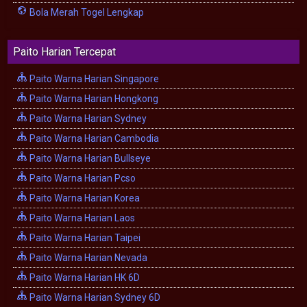
Bola Merah Togel Lengkap
Paito Harian Tercepat
Paito Warna Harian Singapore
Paito Warna Harian Hongkong
Paito Warna Harian Sydney
Paito Warna Harian Cambodia
Paito Warna Harian Bullseye
Paito Warna Harian Pcso
Paito Warna Harian Korea
Paito Warna Harian Laos
Paito Warna Harian Taipei
Paito Warna Harian Nevada
Paito Warna Harian HK 6D
Paito Warna Harian Sydney 6D