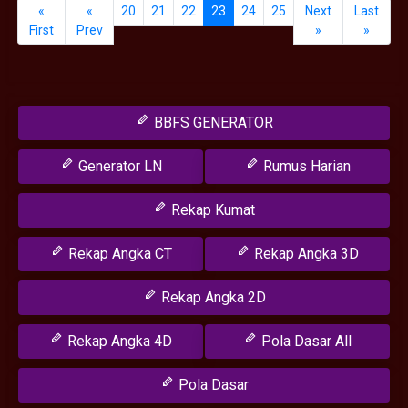
«
«
20
21
22
23
24
25
Next
Last
First
Prev
»
»
BBFS GENERATOR
Generator LN
Rumus Harian
Rekap Kumat
Rekap Angka CT
Rekap Angka 3D
Rekap Angka 2D
Rekap Angka 4D
Pola Dasar All
Pola Dasar