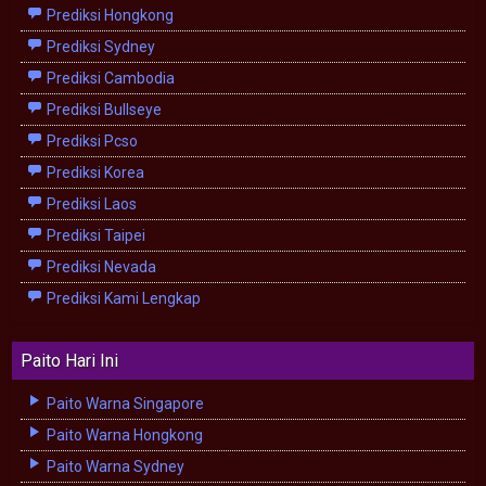
Prediksi Hongkong
Prediksi Sydney
Prediksi Cambodia
Prediksi Bullseye
Prediksi Pcso
Prediksi Korea
Prediksi Laos
Prediksi Taipei
Prediksi Nevada
Prediksi Kami Lengkap
Paito Hari Ini
Paito Warna Singapore
Paito Warna Hongkong
Paito Warna Sydney