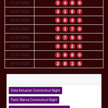
5
4
8
8
17-07-2026
4
1
6
7
16-07-2026
6
6
4
0
15-07-2026
2
1
7
9
14-07-2026
4
7
9
5
13-07-2026
0
0
2
4
12-07-2026
1
9
8
0
11-07-2026
2
8
1
5
10-07-2026
POST TERKAIT
Data Keluaran Connecticut Night
Paito Warna Connecticut Night