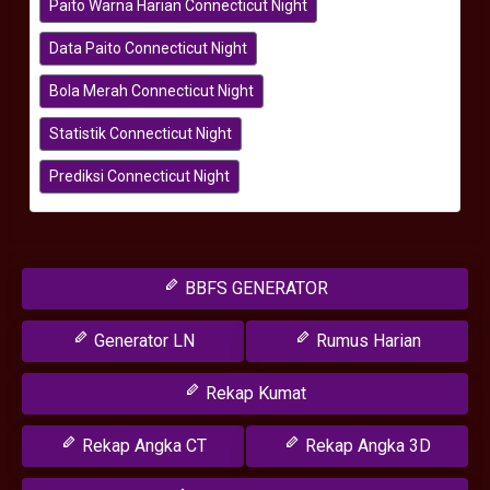
Paito Warna Harian Connecticut Night
Data Paito Connecticut Night
Bola Merah Connecticut Night
Statistik Connecticut Night
Prediksi Connecticut Night
BBFS GENERATOR
Generator LN
Rumus Harian
Rekap Kumat
Rekap Angka CT
Rekap Angka 3D