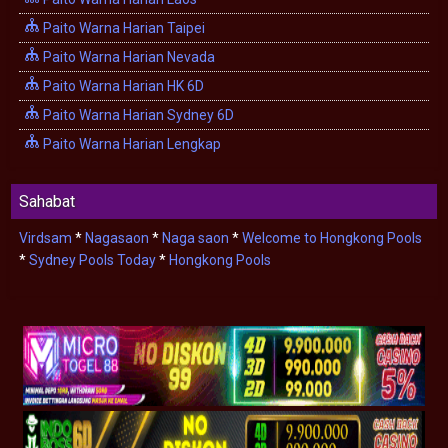
Paito Warna Harian Taipei
Paito Warna Harian Nevada
Paito Warna Harian HK 6D
Paito Warna Harian Sydney 6D
Paito Warna Harian Lengkap
Sahabat
Virdsam
*
Nagasaon
*
Naga saon
*
Welcome to Hongkong Pools
*
Sydney Pools Today
*
Hongkong Pools