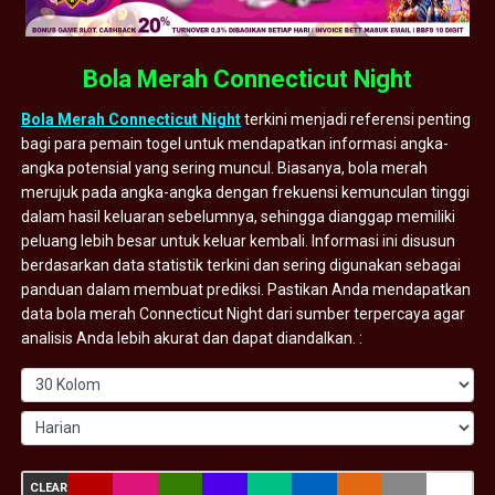
Bola Merah Connecticut Night
Bola Merah Connecticut Night
terkini menjadi referensi penting
bagi para pemain togel untuk mendapatkan informasi angka-
angka potensial yang sering muncul. Biasanya, bola merah
merujuk pada angka-angka dengan frekuensi kemunculan tinggi
dalam hasil keluaran sebelumnya, sehingga dianggap memiliki
peluang lebih besar untuk keluar kembali. Informasi ini disusun
berdasarkan data statistik terkini dan sering digunakan sebagai
panduan dalam membuat prediksi. Pastikan Anda mendapatkan
data bola merah Connecticut Night dari sumber terpercaya agar
analisis Anda lebih akurat dan dapat diandalkan. :
CLEAR