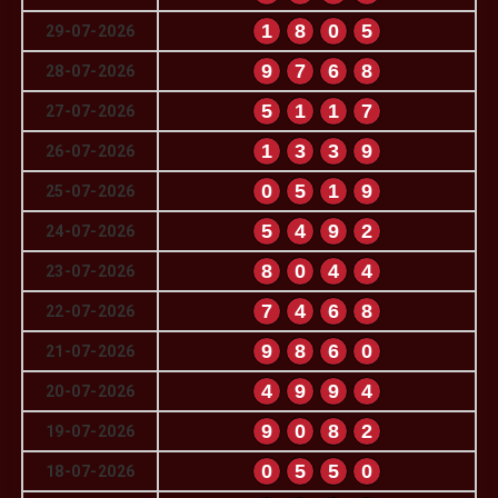
1
8
0
5
29-07-2026
9
7
6
8
28-07-2026
5
1
1
7
27-07-2026
1
3
3
9
26-07-2026
0
5
1
9
25-07-2026
5
4
9
2
24-07-2026
8
0
4
4
23-07-2026
7
4
6
8
22-07-2026
9
8
6
0
21-07-2026
4
9
9
4
20-07-2026
9
0
8
2
19-07-2026
0
5
5
0
18-07-2026