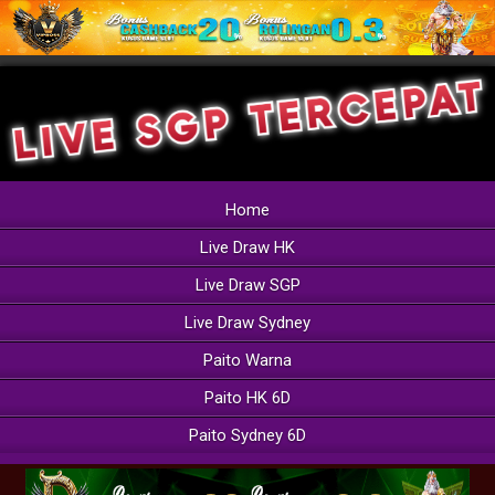
Home
Live Draw HK
Live Draw SGP
Live Draw Sydney
Paito Warna
Paito HK 6D
Paito Sydney 6D