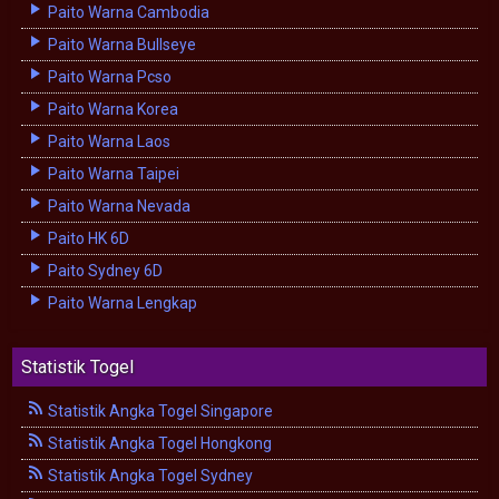
Paito Warna Cambodia
Paito Warna Bullseye
Paito Warna Pcso
Paito Warna Korea
Paito Warna Laos
Paito Warna Taipei
Paito Warna Nevada
Paito HK 6D
Paito Sydney 6D
Paito Warna Lengkap
Statistik Togel
Statistik Angka Togel Singapore
Statistik Angka Togel Hongkong
Statistik Angka Togel Sydney