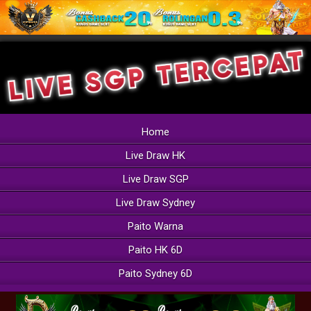
Home
Live Draw HK
Live Draw SGP
Live Draw Sydney
Paito Warna
Paito HK 6D
Paito Sydney 6D