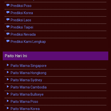
Prediksi Pcso
Prediksi Korea
Prediksi Laos
Prediksi Taipei
Prediksi Nevada
Prediksi Kami Lengkap
Paito Hari Ini
Paito Warna Singapore
Paito Warna Hongkong
Paito Warna Sydney
Paito Warna Cambodia
Paito Warna Bullseye
Paito Warna Pcso
Paito Warna Korea