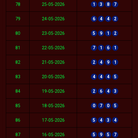
78
25-05-2026
1
3
8
7
79
24-05-2026
6
4
4
2
80
23-05-2026
5
9
1
2
81
22-05-2026
7
1
6
1
82
21-05-2026
2
4
9
1
83
20-05-2026
4
4
4
5
84
19-05-2026
2
6
4
3
85
18-05-2026
0
7
0
5
86
17-05-2026
5
4
3
4
87
16-05-2026
5
9
5
7