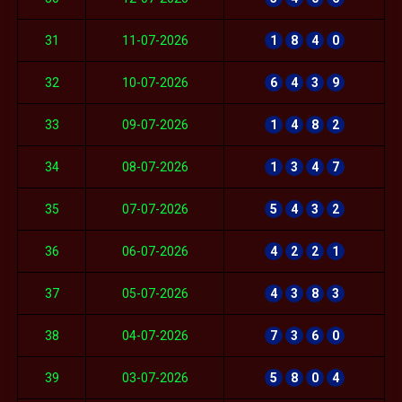
31
11-07-2026
1
8
4
0
32
10-07-2026
6
4
3
9
33
09-07-2026
1
4
8
2
34
08-07-2026
1
3
4
7
35
07-07-2026
5
4
3
2
36
06-07-2026
4
2
2
1
37
05-07-2026
4
3
8
3
38
04-07-2026
7
3
6
0
39
03-07-2026
5
8
0
4