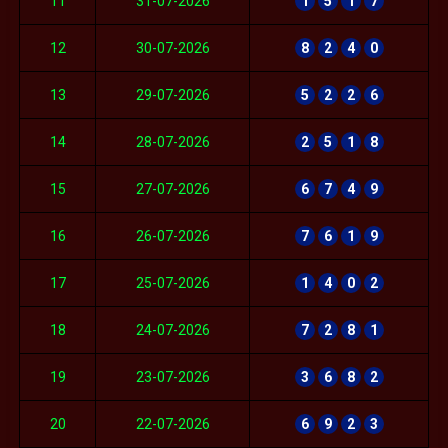
11
31-07-2026
1
5
1
7
12
30-07-2026
8
2
4
0
13
29-07-2026
5
2
2
6
14
28-07-2026
2
5
1
8
15
27-07-2026
6
7
4
9
16
26-07-2026
7
6
1
9
17
25-07-2026
1
4
0
2
18
24-07-2026
7
2
8
1
19
23-07-2026
3
6
8
2
20
22-07-2026
6
9
2
3