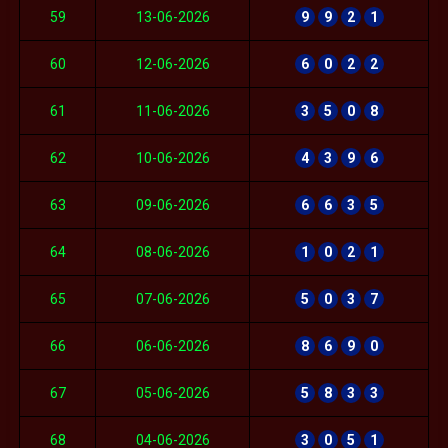
59
13-06-2026
9
9
2
1
60
12-06-2026
6
0
2
2
61
11-06-2026
3
5
0
8
62
10-06-2026
4
3
9
6
63
09-06-2026
6
6
3
5
64
08-06-2026
1
0
2
1
65
07-06-2026
5
0
3
7
66
06-06-2026
8
6
9
0
67
05-06-2026
5
8
3
3
68
04-06-2026
3
0
5
1