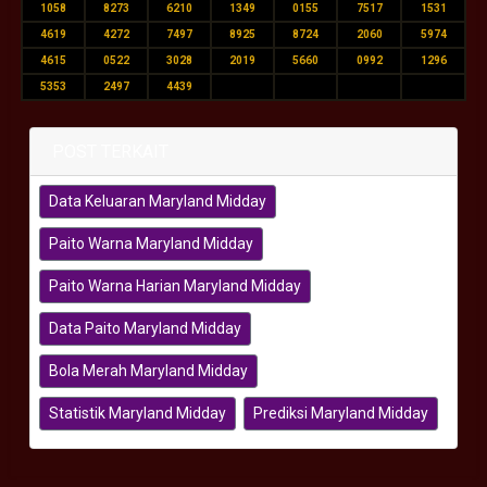
1058
8273
6210
1349
0155
7517
1531
4619
4272
7497
8925
8724
2060
5974
4615
0522
3028
2019
5660
0992
1296
5353
2497
4439
POST TERKAIT
Data Keluaran Maryland Midday
Paito Warna Maryland Midday
Paito Warna Harian Maryland Midday
Data Paito Maryland Midday
Bola Merah Maryland Midday
Statistik Maryland Midday
Prediksi Maryland Midday