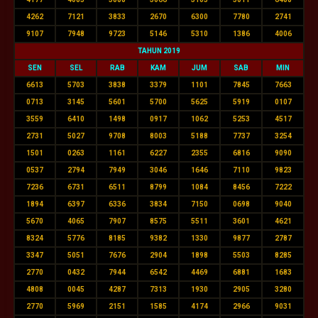
4262
7121
3833
2670
6300
7780
2741
9107
7948
9723
5146
5310
1386
4006
TAHUN 2019
SEN
SEL
RAB
KAM
JUM
SAB
MIN
6613
5703
3838
3379
1101
7845
7663
0713
3145
5601
5700
5625
5919
0107
3559
6410
1498
0917
1062
5253
4517
2731
5027
9708
8003
5188
7737
3254
1501
0263
1161
6227
2355
6816
9090
0537
2794
7949
3046
1646
7110
9823
7236
6731
6511
8799
1084
8456
7222
1894
6397
6336
3834
7150
0698
9040
5670
4065
7907
8575
5511
3601
4621
8324
5776
8185
9382
1330
9877
2787
3347
5051
7676
2904
1898
5503
8285
2770
0432
7944
6542
4469
6881
1683
4808
0045
4287
7313
1930
2905
3280
2770
5969
2151
1585
4174
2966
9031