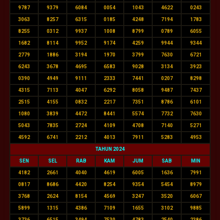
9787
9379
6084
0054
1043
4622
0243
3063
8257
6315
0185
4248
7194
1783
8255
0312
9937
1008
8799
0789
6055
1682
8114
9952
9174
4259
9944
9344
2779
1886
3194
1970
3799
7630
6721
6243
3678
4695
6583
9028
3134
3923
0390
4949
9111
2333
7441
0207
8298
4315
7113
4047
6292
8058
9487
7437
2515
4155
0832
2217
7351
8786
6101
1080
3839
4472
8441
5574
7732
7630
5043
7835
2724
4109
4708
7140
5271
4592
6741
2212
4013
7911
5283
4953
TAHUN 2024
SEN
SEL
RAB
KAM
JUM
SAB
MIN
4182
2661
4040
4619
6005
1636
7991
0817
8686
4420
8254
9354
5454
8979
3768
2624
8154
4569
3247
3520
6067
5899
1315
4386
7109
1655
3102
9885
3736
6515
3494
7530
4783
2540
2386