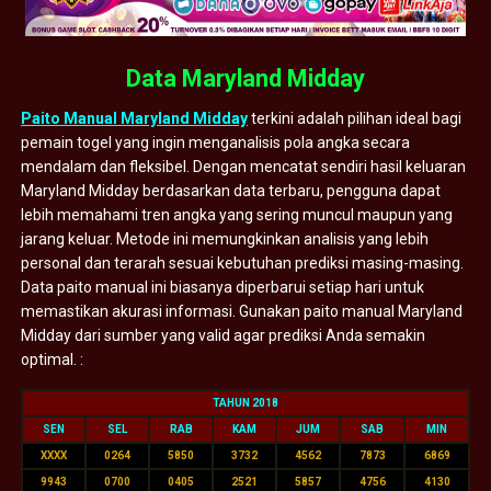
Data Maryland Midday
Paito Manual Maryland Midday
terkini adalah pilihan ideal bagi
pemain togel yang ingin menganalisis pola angka secara
mendalam dan fleksibel. Dengan mencatat sendiri hasil keluaran
Maryland Midday berdasarkan data terbaru, pengguna dapat
lebih memahami tren angka yang sering muncul maupun yang
jarang keluar. Metode ini memungkinkan analisis yang lebih
personal dan terarah sesuai kebutuhan prediksi masing-masing.
Data paito manual ini biasanya diperbarui setiap hari untuk
memastikan akurasi informasi. Gunakan paito manual Maryland
Midday dari sumber yang valid agar prediksi Anda semakin
optimal. :
TAHUN 2018
SEN
SEL
RAB
KAM
JUM
SAB
MIN
XXXX
0264
5850
3732
4562
7873
6869
9943
0700
0405
2521
5857
4756
4130