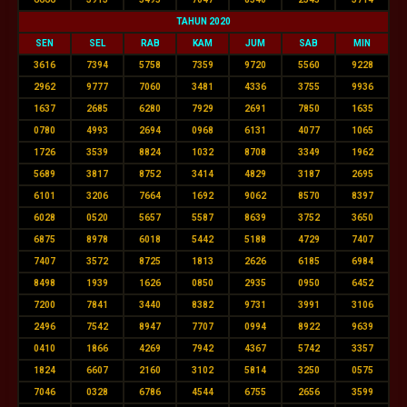
TAHUN 2020
SEN
SEL
RAB
KAM
JUM
SAB
MIN
3616
7394
5758
7359
9720
5560
9228
2962
9777
7060
3481
4336
3755
9936
1637
2685
6280
7929
2691
7850
1635
0780
4993
2694
0968
6131
4077
1065
1726
3539
8824
1032
8708
3349
1962
5689
3817
8752
3414
4829
3187
2695
6101
3206
7664
1692
9062
8570
8397
6028
0520
5657
5587
8639
3752
3650
6875
8978
6018
5442
5188
4729
7407
7407
3572
8725
1813
2626
6185
6984
8498
1939
1626
0850
2935
0950
6452
7200
7841
3440
8382
9731
3991
3106
2496
7542
8947
7707
0994
8922
9639
0410
1866
4269
7942
4367
5742
3357
1824
6607
2160
3102
5814
3250
0575
7046
0328
6786
4544
6755
2656
3599