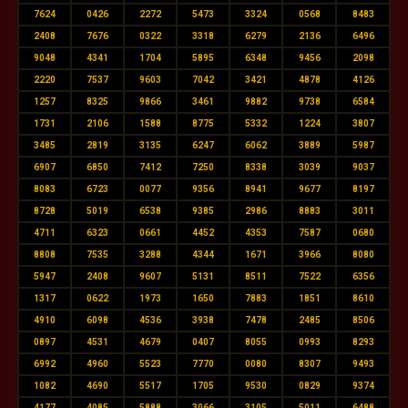
7624
0426
2272
5473
3324
0568
8483
2408
7676
0322
3318
6279
2136
6496
9048
4341
1704
5895
6348
9456
2098
2220
7537
9603
7042
3421
4878
4126
1257
8325
9866
3461
9882
9738
6584
1731
2106
1588
8775
5332
1224
3807
3485
2819
3135
6247
6062
3889
5987
6907
6850
7412
7250
8338
3039
9037
8083
6723
0077
9356
8941
9677
8197
8728
5019
6538
9385
2986
8883
3011
4711
6323
0661
4452
4353
7587
0680
8808
7535
3288
4344
1671
3966
8080
5947
2408
9607
5131
8511
7522
6356
1317
0622
1973
1650
7883
1851
8610
4910
6098
4536
3938
7478
2485
8506
0897
4531
4679
0407
8055
0993
8293
6992
4960
5523
7770
0080
8307
9493
1082
4690
5517
1705
9530
0829
9374
4177
4085
5888
3066
3105
5011
6488