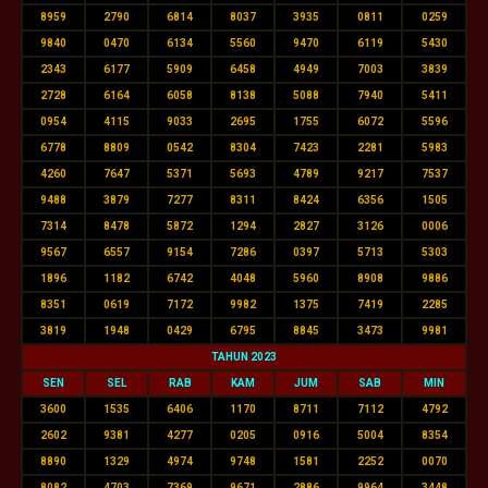
8959
2790
6814
8037
3935
0811
0259
9840
0470
6134
5560
9470
6119
5430
2343
6177
5909
6458
4949
7003
3839
2728
6164
6058
8138
5088
7940
5411
0954
4115
9033
2695
1755
6072
5596
6778
8809
0542
8304
7423
2281
5983
4260
7647
5371
5693
4789
9217
7537
9488
3879
7277
8311
8424
6356
1505
7314
8478
5872
1294
2827
3126
0006
9567
6557
9154
7286
0397
5713
5303
1896
1182
6742
4048
5960
8908
9886
8351
0619
7172
9982
1375
7419
2285
3819
1948
0429
6795
8845
3473
9981
TAHUN 2023
SEN
SEL
RAB
KAM
JUM
SAB
MIN
3600
1535
6406
1170
8711
7112
4792
2602
9381
4277
0205
0916
5004
8354
8890
1329
4974
9748
1581
2252
0070
8082
4703
7369
9671
2886
9964
3448