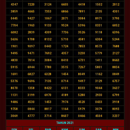
4347
7220
3124
6655
4418
1502
2012
3859
4665
7353
6866
7891
2135
4301
0445
9427
1067
2071
3084
8971
3790
7704
1963
9133
9524
5396
0331
6052
6082
2839
4309
7736
3526
9118
6396
5636
9708
8132
5710
4581
6304
5244
1901
9097
0443
1724
7853
8573
7688
9495
9471
7692
4357
3230
5779
2127
4830
7014
3084
8410
6731
1411
8663
5915
6944
7780
3515
7267
5801
8834
1691
6827
6328
1454
8049
1162
0849
5376
9696
7135
0714
9497
3129
6757
8070
1358
8422
6131
8333
9044
3637
1131
3199
6970
4189
5280
2930
6799
9486
4530
1453
7974
4520
0433
3918
9758
0844
8817
1164
5979
3079
8093
3069
4777
3714
8607
0466
4504
3237
TAHUN 2021
SEN
SEL
RAB
KAM
JUM
SAB
MIN