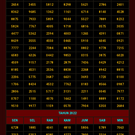
2654
3455
5812
8298
5621
2786
2401
8362
9685
1362
1161
6714
8140
4528
8875
7933
5859
9044
5527
7889
8232
5824
7767
4005
9718
6816
0575
3035
4477
5362
2394
4003
1265
4391
0871
8639
3555
4550
0465
5910
6045
0921
7777
2244
7384
8876
0802
9778
7215
6583
6326
0442
9853
0315
3875
6020
4509
9157
2178
2879
7436
0429
4212
8185
4531
2536
8838
2268
8942
8815
2206
5775
3687
6631
3693
1720
0100
1706
8434
4532
7762
0183
8566
0987
2806
2515
5717
3131
2211
0045
7977
0707
1100
4070
1662
1491
8889
8172
9510
9977
1159
0570
7904
5350
2684
TAHUN 2022
SEN
SEL
RAB
KAM
JUM
SAB
MIN
6728
1885
4041
4810
5806
5789
7063
2213
5352
8385
4272
7900
3316
0226