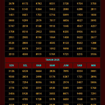
2678
8172
8782
8331
3720
9754
3750
3766
5143
0264
9452
2080
6288
2811
1451
0651
1753
5716
5899
1954
1830
0800
9299
2979
7017
6836
4027
3895
5747
2018
0168
9910
1045
4567
4237
3758
0510
2952
5006
8235
0956
4613
2951
2905
8198
1064
1458
0622
2617
0520
2800
1163
4505
8122
8602
1288
2501
8474
2413
1092
9898
6455
7184
2313
4500
8919
5769
9721
3215
3936
TAHUN 2025
SEN
SEL
RAB
KAM
JUM
SAB
MIN
3126
6324
6664
2826
7895
0334
3881
9500
2834
2498
5174
0287
1721
2896
9729
7294
8096
1825
2974
3407
5806
2770
6743
2215
6920
5089
6089
5760
3456
5920
6814
3055
8871
9490
7291
3339
4705
9728
5978
6650
1568
5071
4419
5918
3203
0929
7159
4712
8420