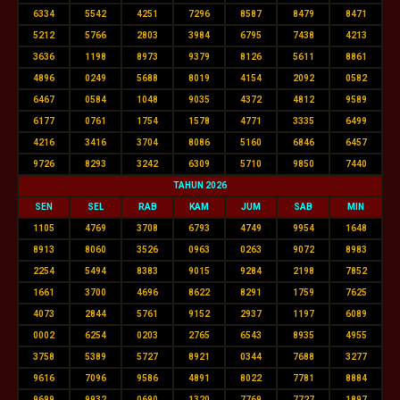
6334
5542
4251
7296
8587
8479
8471
5212
5766
2803
3984
6795
7438
4213
3636
1198
8973
9379
8126
5611
8861
4896
0249
5688
8019
4154
2092
0582
6467
0584
1048
9035
4372
4812
9589
6177
0761
1754
1578
4771
3335
6499
4216
3416
3704
8086
5160
6846
6457
9726
8293
3242
6309
5710
9850
7440
TAHUN 2026
SEN
SEL
RAB
KAM
JUM
SAB
MIN
1105
4769
3708
6793
4749
9954
1648
8913
8060
3526
0963
0263
9072
8983
2254
5494
8383
9015
9284
2198
7852
1661
3700
4696
8622
8291
1759
7625
4073
2844
5761
9152
2937
1197
6089
0002
6254
0203
2765
6543
8935
4955
3758
5389
5727
8921
0344
7688
3277
9616
7096
9586
4891
8022
7781
8884
9699
9932
0690
1320
7769
7727
1897