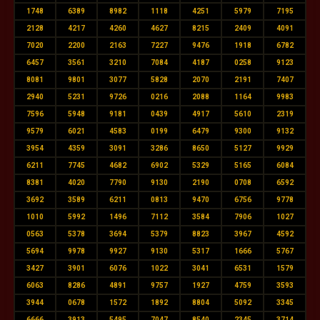
1748
6389
8982
1118
4251
5979
7195
2128
4217
4260
4627
8215
2409
4091
7020
2200
2163
7227
9476
1918
6782
6457
3561
3210
7084
4187
0258
9123
8081
9801
3077
5828
2070
2191
7407
2940
5231
9726
0216
2088
1164
9983
7596
5948
9181
0439
4917
5610
2319
9579
6021
4583
0199
6479
9300
9132
3954
4359
3091
3286
8650
5127
9929
6211
7745
4682
6902
5329
5165
6084
8381
4020
7790
9130
2190
0708
6592
3692
3589
6211
0813
9470
6756
9778
1010
5992
1496
7112
3584
7906
1027
0563
5378
3694
5379
8823
3967
4592
5694
9978
9927
9130
5317
1666
5767
3427
3901
6076
1022
3041
6531
1579
6063
8286
4891
9757
1927
4759
3593
3944
0678
1572
1892
8804
5092
3345
6666
3913
5495
7047
8540
2345
3714