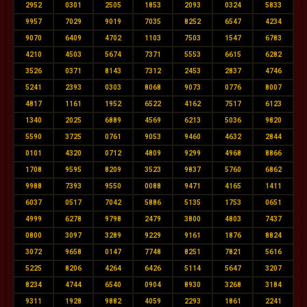
2952
0301
2505
1853
2093
0324
5833
9957
7029
9019
7035
8252
6547
4234
9070
6409
4702
1103
7503
1547
6783
4210
4503
5674
7371
5553
6615
6282
3526
0371
8143
7312
2453
2837
4746
5241
2393
0303
8068
9073
0776
8007
4817
1161
1952
6522
4162
7517
6123
1340
2025
6889
4569
6213
5036
9820
5590
3725
0761
9053
9460
4632
2844
0101
4320
0712
4809
9299
4968
8866
1708
9595
8209
3523
9837
5760
6862
9988
7393
9550
0088
9471
4165
1411
6037
0517
7042
5886
5135
1753
0651
4999
6278
9798
2479
3800
4803
7437
0800
3097
3289
9229
9161
1876
8824
3072
9658
0147
7748
8251
7821
5616
5225
8206
4264
6426
5114
5647
3207
8234
4744
6540
0904
8930
3268
3184
9311
1928
9882
4059
2293
1861
2241