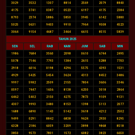
3029
3532
1307
8814
2569
2079
8840
4175
3741
0387
0523
6197
4175
2384
8793
2374
5886
5850
3945
6142
5880
5025
0631
9403
9910
7964
9508
4523
3064
9154
4687
3464
6615
8515
5839
TAHUN 2025
SEN
SEL
RAB
KAM
JUM
SAB
MIN
1986
7684
3560
2098
0610
6744
2495
5078
7146
7793
1384
2615
5288
7703
2918
6016
0198
4296
5575
4393
1531
4929
5425
5454
3624
4313
8452
3486
9997
5982
2509
2155
7804
3606
3346
0597
7447
1656
8138
6250
3018
2864
6462
5402
2150
4275
7873
9109
9131
4307
9993
3480
8153
1398
5113
2077
1688
6890
1143
5142
3618
4212
2502
9499
0291
8842
6838
9624
2930
8295
6328
2186
6059
3209
3898
9868
8518
3850
9573
7801
1572
6082
3823
6650