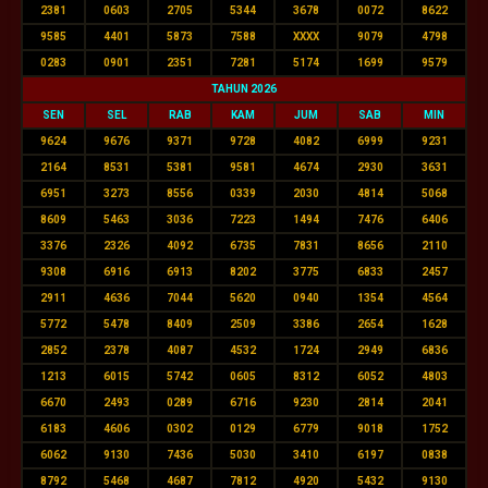
2381
0603
2705
5344
3678
0072
8622
9585
4401
5873
7588
XXXX
9079
4798
0283
0901
2351
7281
5174
1699
9579
TAHUN 2026
SEN
SEL
RAB
KAM
JUM
SAB
MIN
9624
9676
9371
9728
4082
6999
9231
2164
8531
5381
9581
4674
2930
3631
6951
3273
8556
0339
2030
4814
5068
8609
5463
3036
7223
1494
7476
6406
3376
2326
4092
6735
7831
8656
2110
9308
6916
6913
8202
3775
6833
2457
2911
4636
7044
5620
0940
1354
4564
5772
5478
8409
2509
3386
2654
1628
2852
2378
4087
4532
1724
2949
6836
1213
6015
5742
0605
8312
6052
4803
6670
2493
0289
6716
9230
2814
2041
6183
4606
0302
0129
6779
9018
1752
6062
9130
7436
5030
3410
6197
0838
8792
5468
4687
7812
4920
5432
9130