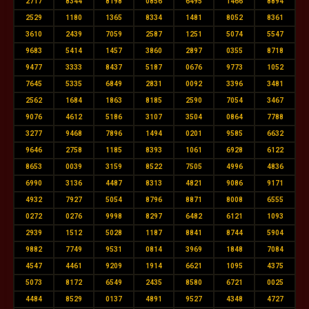
2717
8344
8198
0856
6495
1466
8894
2529
1180
1365
8334
1481
8052
8361
3610
2439
7059
2587
1251
5074
5547
9683
5414
1457
3860
2897
0355
8718
9477
3333
8437
5187
0676
9773
1052
7645
5335
6849
2831
0092
3396
3481
2562
1684
1863
8185
2590
7054
3467
9076
4612
5186
3107
3504
0864
7788
3277
9468
7896
1494
0201
9585
6632
9646
2758
1185
8393
1061
6928
6122
8653
0039
3159
8522
7505
4996
4836
6990
3136
4487
8313
4821
9086
9171
4932
7927
5054
8796
8871
8008
6555
0272
0276
9998
8297
6482
6121
1093
2939
1512
5028
1187
8841
8744
5904
9882
7749
9531
0814
3969
1848
7084
4547
4461
9209
1914
6621
1095
4375
5073
8172
6549
2435
8580
6721
0025
4484
8529
0137
4891
9527
4348
4727