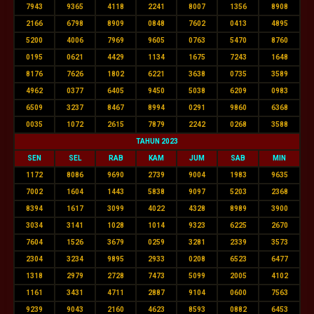
7943
9365
4118
2241
8007
1356
8908
2166
6798
8909
0848
7602
0413
4895
5200
4006
7969
9605
0763
5470
8760
0195
0621
4429
1134
1675
7243
1648
8176
7626
1802
6221
3638
0735
3589
4962
0377
6405
9450
5038
6209
0983
6509
3237
8467
8994
0291
9860
6368
0035
1072
2615
7879
2242
0268
3588
TAHUN 2023
SEN
SEL
RAB
KAM
JUM
SAB
MIN
1172
8086
9690
2739
9004
1983
9635
7002
1604
1443
5838
9097
5203
2368
8394
1617
3099
4022
4328
8989
3900
3034
3141
1028
1014
9323
6225
2670
7604
1526
3679
0259
3281
2339
3573
2304
3234
9895
2933
0208
6523
6477
1318
2979
2728
7473
5099
2005
4102
1161
3431
4711
2887
9104
0600
7563
9239
9043
2160
4623
8593
0882
6453