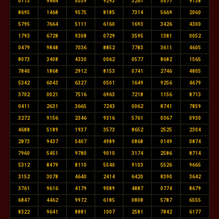
0173
9464
5039
9293
3261
5577
9138
8695
1468
9575
8185
7314
5669
2060
5795
7664
5111
6160
1693
3426
4300
1793
6728
9308
0729
3595
1381
0052
0479
9848
7036
8852
7783
3611
4605
8073
3408
4330
0062
0577
8682
1565
7840
1868
2912
8153
0741
2746
4805
5342
6043
6327
0501
1649
9256
4679
3702
0021
7516
6963
7218
1156
8713
0411
2631
3665
7243
0062
8741
7859
3272
9156
2346
9316
5761
0367
0930
4688
5189
1937
3573
8652
2525
2304
2873
9437
5407
4989
0868
0149
0874
7960
5451
9780
9010
3174
2586
8714
5312
8479
8110
5540
9103
5526
9665
3152
3078
4640
2414
6420
8390
3642
3761
9616
4179
9089
4887
0774
8679
6847
4462
9972
6185
0808
5787
6555
8322
9641
8881
1007
2581
7842
6177