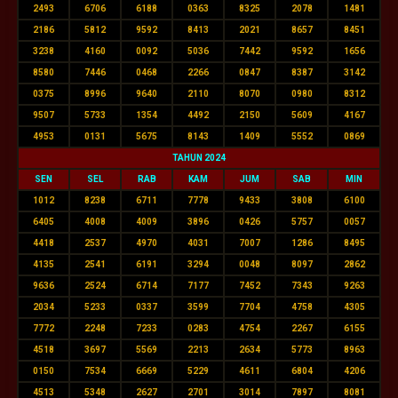
2493
6706
6188
0363
8325
2078
1481
2186
5812
9592
8413
2021
8657
8451
3238
4160
0092
5036
7442
9592
1656
8580
7446
0468
2266
0847
8387
3142
0375
8996
9640
2110
8070
0980
8312
9507
5733
1354
4492
2150
5609
4167
4953
0131
5675
8143
1409
5552
0869
TAHUN 2024
SEN
SEL
RAB
KAM
JUM
SAB
MIN
1012
8238
6711
7778
9433
3808
6100
6405
4008
4009
3896
0426
5757
0057
4418
2537
4970
4031
7007
1286
8495
4135
2541
6191
3294
0048
8097
2862
9636
2524
6714
7177
7452
7343
9263
2034
5233
0337
3599
7704
4758
4305
7772
2248
7233
0283
4754
2267
6155
4518
3697
5569
2213
2634
5773
8963
0150
7534
6669
5229
4611
6804
4206
4513
5348
2627
2701
3014
7897
8081