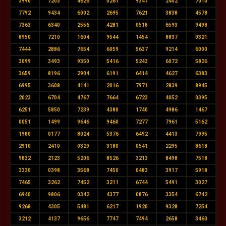
3990
7203
4626
0261
9347
2402
7010
7792
9434
6002
2695
7621
3838
4578
7363
6340
2556
4281
0518
6593
9498
8950
7210
1604
9544
1454
8837
0321
7444
2886
7654
6059
5637
9214
6000
3099
3493
9350
5416
5243
6072
5826
3659
8196
2904
6191
6414
4627
6383
6995
3608
4141
2016
7971
2839
8945
2023
6704
4767
7664
6723
4052
0395
6251
5850
7239
4380
1740
4986
1467
0051
1499
9646
9460
7277
7961
5162
1980
0177
8024
5376
6492
4413
7995
2910
2410
0329
3180
0541
2295
8618
9832
2123
5206
8526
3213
8498
7518
3330
0398
3568
7450
0483
3917
5918
7465
3262
7452
3211
6744
5491
3027
6940
9806
0342
4377
0876
3354
6742
9268
4305
5481
6217
1920
9328
7254
3212
4137
9656
7747
7494
2658
3460