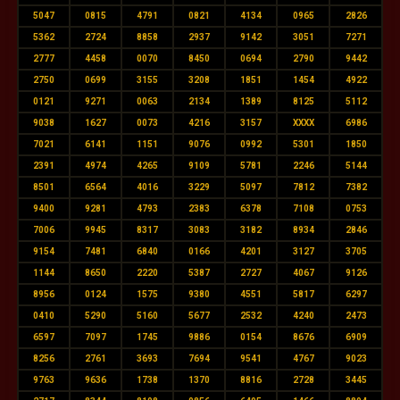
5047
0815
4791
0821
4134
0965
2826
5362
2724
8858
2937
9142
3051
7271
2777
4458
0070
8450
0694
2790
9442
2750
0699
3155
3208
1851
1454
4922
0121
9271
0063
2134
1389
8125
5112
9038
1627
0073
4216
3157
XXXX
6986
7021
6141
1151
9076
0992
5301
1850
2391
4974
4265
9109
5781
2246
5144
8501
6564
4016
3229
5097
7812
7382
9400
9281
4793
2383
6378
7108
0753
7006
9945
8317
3083
3182
8934
2846
9154
7481
6840
0166
4201
3127
3705
1144
8650
2220
5387
2727
4067
9126
8956
0124
1575
9380
4551
5817
6297
0410
5290
5160
5677
2532
4240
2473
6597
7097
1745
9886
0154
8676
6909
8256
2761
3693
7694
9541
4767
9023
9763
9636
1738
1370
8816
2728
3445