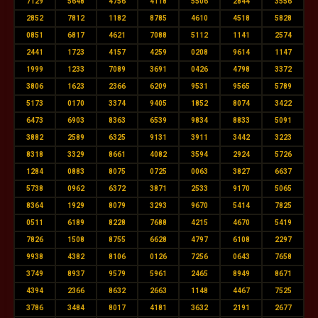
7129
5648
4756
4118
5506
2844
3556
2852
7812
1182
8785
4610
4518
5828
0851
6817
4621
7088
5112
1141
2574
2441
1723
4157
4259
0208
9614
1147
1999
1233
7089
3691
0426
4798
3372
3806
1623
2366
6209
9531
9565
5789
5173
0170
3374
9405
1852
8074
3422
6473
6903
8363
6539
9834
8833
5091
3882
2589
6325
9131
3911
3442
3223
8318
3329
8661
4082
3594
2924
5726
1284
0883
8075
0725
0063
3827
6637
5738
0962
6372
3871
2533
9170
5065
8364
1929
8079
3293
9670
5414
7825
0511
6189
8228
7688
4215
4670
5419
7826
1508
8755
6628
4797
6108
2297
9938
4382
8106
0126
7256
0643
7658
3749
8937
9579
5961
2465
8949
8671
4394
2366
8632
2663
1148
4467
7525
3786
3484
8017
4181
3632
2191
2677