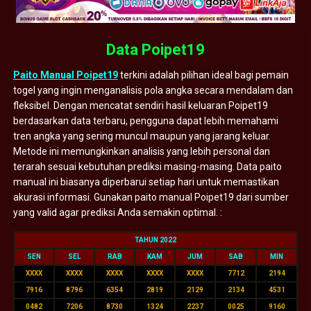
Data Poipet19
Paito Manual Poipet19
terkini adalah pilihan ideal bagi pemain
togel yang ingin menganalisis pola angka secara mendalam dan
fleksibel. Dengan mencatat sendiri hasil keluaran Poipet19
berdasarkan data terbaru, pengguna dapat lebih memahami
tren angka yang sering muncul maupun yang jarang keluar.
Metode ini memungkinkan analisis yang lebih personal dan
terarah sesuai kebutuhan prediksi masing-masing. Data paito
manual ini biasanya diperbarui setiap hari untuk memastikan
akurasi informasi. Gunakan paito manual Poipet19 dari sumber
yang valid agar prediksi Anda semakin optimal. :
TAHUN 2022
SEN
SEL
RAB
KAM
JUM
SAB
MIN
XXXX
XXXX
XXXX
XXXX
XXXX
7712
2194
7916
8796
6354
2819
2129
2134
4531
0482
7206
8730
1324
2237
0025
9160