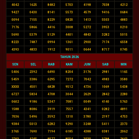
4042
1625
8482
5703
4198
7038
4212
9427
0430
8141
5573
4579
9416
0684
0094
7155
8229
0820
1413
5503
4883
7176
5866
4416
3008
5272
3953
0210
5690
5379
5129
4401
4843
3282
5015
8223
7487
0994
1361
2900
7174
6558
4393
4833
1912
9011
0644
8717
0745
TAHUN 2026
SEN
SEL
RAB
KAM
JUM
SAB
MIN
5406
2392
6490
8204
3176
2981
1165
5459
3386
6295
7272
7042
4983
3580
XXXX
4501
6828
9512
4736
1069
5438
6727
5834
4708
3044
2629
2842
2280
0602
9186
5347
7081
0049
4140
5763
1588
8086
3919
7557
4341
0282
4891
7036
5496
3592
1310
3780
2197
4753
9384
5013
6282
9290
3248
5411
2373
3765
7690
7194
6185
4388
0381
2062
2763
4245
9577
8554
3030
3798
2643