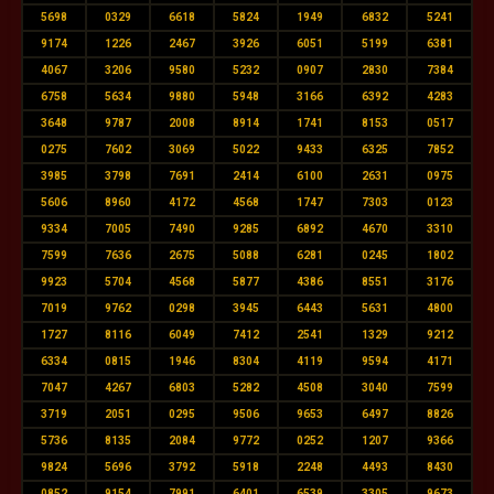
5698
0329
6618
5824
1949
6832
5241
9174
1226
2467
3926
6051
5199
6381
4067
3206
9580
5232
0907
2830
7384
6758
5634
9880
5948
3166
6392
4283
3648
9787
2008
8914
1741
8153
0517
0275
7602
3069
5022
9433
6325
7852
3985
3798
7691
2414
6100
2631
0975
5606
8960
4172
4568
1747
7303
0123
9334
7005
7490
9285
6892
4670
3310
7599
7636
2675
5088
6281
0245
1802
9923
5704
4568
5877
4386
8551
3176
7019
9762
0298
3945
6443
5631
4800
1727
8116
6049
7412
2541
1329
9212
6334
0815
1946
8304
4119
9594
4171
7047
4267
6803
5282
4508
3040
7599
3719
2051
0295
9506
9653
6497
8826
5736
8135
2084
9772
0252
1207
9366
9824
5696
3792
5918
2248
4493
8430
0852
9154
7991
6401
6539
3305
9673