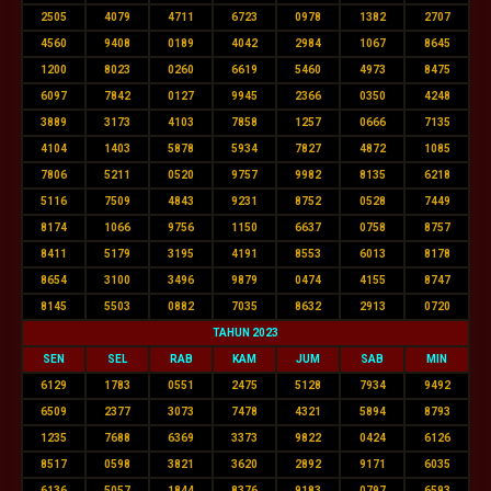
2505
4079
4711
6723
0978
1382
2707
4560
9408
0189
4042
2984
1067
8645
1200
8023
0260
6619
5460
4973
8475
6097
7842
0127
9945
2366
0350
4248
3889
3173
4103
7858
1257
0666
7135
4104
1403
5878
5934
7827
4872
1085
7806
5211
0520
9757
9982
8135
6218
5116
7509
4843
9231
8752
0528
7449
8174
1066
9756
1150
6637
0758
8757
8411
5179
3195
4191
8553
6013
8178
8654
3100
3496
9879
0474
4155
8747
8145
5503
0882
7035
8632
2913
0720
TAHUN 2023
SEN
SEL
RAB
KAM
JUM
SAB
MIN
6129
1783
0551
2475
5128
7934
9492
6509
2377
3073
7478
4321
5894
8793
1235
7688
6369
3373
9822
0424
6126
8517
0598
3821
3620
2892
9171
6035
6136
5057
1844
8376
9183
0797
6593