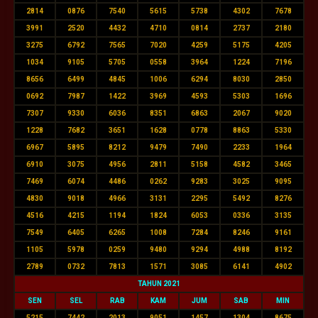
2814
0876
7540
5615
5738
4302
7678
3991
2520
4432
4710
0814
2737
2180
3275
6792
7565
7020
4259
5175
4205
1034
9105
5705
0558
3964
1224
7196
8656
6499
4845
1006
6294
8030
2850
0692
7987
1422
3969
4593
5303
1696
7307
9330
6036
8351
6863
2067
9020
1228
7682
3651
1628
0778
8863
5330
6967
5895
8212
9479
7490
2233
1964
6910
3075
4956
2811
5158
4582
3465
7469
6074
4486
0262
9283
3025
9095
4830
9018
4966
3131
2295
5492
8276
4516
4215
1194
1824
6053
0336
3135
7549
6405
6265
1008
7284
8246
9161
1105
5978
0259
9480
9294
4988
8192
2789
0732
7813
1571
3085
6141
4902
TAHUN 2021
SEN
SEL
RAB
KAM
JUM
SAB
MIN
5215
7442
2013
9051
1457
1304
8675