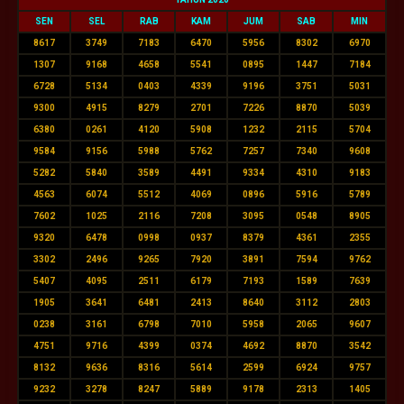
SEN
SEL
RAB
KAM
JUM
SAB
MIN
8617
3749
7183
6470
5956
8302
6970
1307
9168
4658
5541
0895
1447
7184
6728
5134
0403
4339
9196
3751
5031
9300
4915
8279
2701
7226
8870
5039
6380
0261
4120
5908
1232
2115
5704
9584
9156
5988
5762
7257
7340
9608
5282
5840
3589
4491
9334
4310
9183
4563
6074
5512
4069
0896
5916
5789
7602
1025
2116
7208
3095
0548
8905
9320
6478
0998
0937
8379
4361
2355
3302
2496
9265
7920
3891
7594
9762
5407
4095
2511
6179
7193
1589
7639
1905
3641
6481
2413
8640
3112
2803
0238
3161
6798
7010
5958
2065
9607
4751
9716
4399
0374
4692
8870
3542
8132
9636
8316
5614
2599
6924
9757
9232
3278
8247
5889
9178
2313
1405