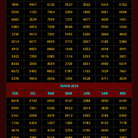
7895
9957
6120
9527
2563
3410
5762
3396
1155
7454
2296
1865
3651
0698
6663
2529
7009
1215
4677
4429
1691
5482
4952
7238
8046
4295
3935
1044
2720
9013
7233
5993
0205
2606
4842
5514
6071
8059
3713
2007
3185
3286
4915
8853
0860
1046
9252
6938
2991
3422
7290
0283
1114
5353
9576
2431
8344
2305
4559
2720
4051
0980
5619
8672
3455
8852
5781
1103
1029
7661
0278
9854
3036
1295
9328
4711
2029
TAHUN 2024
SEN
SEL
RAB
KAM
JUM
SAB
MIN
8618
0742
6903
4147
2288
2030
6169
0999
7201
5346
8032
2614
2820
4353
3161
5058
4470
6912
9203
2185
0290
1136
0254
1207
1283
9782
8133
7178
4074
4921
4134
2754
3705
6969
4287
0216
2285
9119
0080
5071
8356
2487