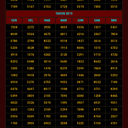
7189
5167
0702
3724
5074
7450
3515
TAHUN 2019
SEN
SEL
RAB
KAM
JUM
SAB
MIN
7358
2273
2935
4059
9336
1357
5431
8049
5564
4673
6811
4216
2467
7854
0780
2798
8322
9318
1827
2616
3513
5230
4028
7801
1914
8696
1015
6702
4910
1076
4263
2120
3291
9710
4726
8292
0448
4514
0645
1832
8642
2616
1005
5280
1476
8270
3399
7604
8919
1082
9418
2976
4009
1446
2069
3292
0594
5270
6755
9353
3871
8522
7180
0476
6647
8017
1948
6713
4731
8294
5499
3859
2105
7090
6580
1258
8465
0823
3326
3074
1495
4907
6921
9551
0653
1242
2169
3294
7698
8771
1135
5956
0069
1783
8446
2384
8764
2307
1763
2950
6902
2508
9223
3150
4701