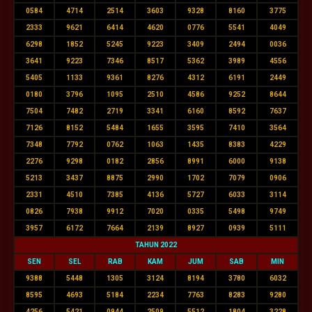
0584
4714
2514
3603
9328
8160
3775
2333
9621
6414
4620
0776
5541
4049
6298
1852
5245
9223
3409
2494
0036
3641
9223
7346
8517
5362
3989
4556
5405
1133
9361
8276
4312
6191
2449
0180
3796
1095
2510
4586
9252
8644
7504
7482
2719
3341
6160
8592
7637
7126
8152
5484
1655
3595
7410
3564
7348
7792
0762
1063
1435
8383
4229
2276
9298
0182
2856
8991
6000
9138
5213
3437
8875
2990
1702
7079
0906
2331
4510
7385
4136
5727
6033
3114
0826
7938
9912
7020
0335
5498
9749
3957
6172
7664
2139
8927
0939
5111
TAHUN 2022
SEN
SEL
RAB
KAM
JUM
SAB
MIN
9388
5448
1305
3124
8194
3780
6032
8595
4693
5184
2234
7763
8283
9280
4256
5421
0944
2509
5512
1804
3228