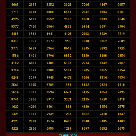
4665
2994
3252
3025
7206
4167
0057
1713
4148
3868
6584
2042
4803
5761
4226
6181
8552
2596
1368
3833
9640
8377
7420
0564
4853
6914
5091
2704
4488
0511
1941
4125
2903
8439
4719
8359
3057
8273
7205
9030
9862
7609
3775
6929
6364
8612
8245
5892
4925
1586
5401
6796
8852
5140
3188
0854
4182
6851
9485
5193
2013
4832
7067
3704
5021
3308
5984
3285
9865
8154
6248
5079
9940
6473
1606
9316
4034
2561
3995
6789
1958
8142
0824
9418
2694
5387
8594
6671
6115
4053
7395
8741
3806
5917
3371
2115
4729
5418
1620
4260
6401
1833
4340
8754
2575
1423
3591
7939
1253
4562
7320
1937
4225
2898
4574
8490
2648
5485
1403
4228
2826
6050
1289
8697
6252
2675
TAHUN 2020