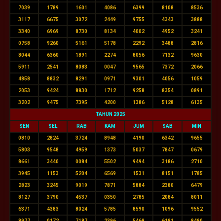
7039
1789
1601
4086
6399
8108
8536
3117
6675
3072
2449
9755
4343
3888
3340
6969
8730
8134
4002
4952
3241
0758
9260
5161
5178
2292
3488
2816
8044
6360
1891
2274
8056
7132
9630
5911
2541
8083
0047
9565
7372
2066
4858
8832
8291
0971
9301
4056
1059
2053
9424
8830
1712
9258
8354
0891
3202
9475
7395
4200
1386
5128
6135
TAHUN 2025
SEN
SEL
RAB
KAM
JUM
SAB
MIN
0810
2824
3724
8948
4190
6342
9655
5803
9548
4959
1373
5037
7847
0679
8661
3440
0084
5502
9494
3186
2710
3945
1153
5204
6569
1531
8151
1785
2823
3245
9019
7871
5884
2380
6479
8127
3790
4537
0350
2785
2084
8011
6371
4383
8024
5785
8590
1096
9552
8977
0172
7187
2396
5469
6191
8490