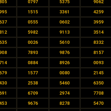
805
0797
5375
9062
995
1515
3361
4259
637
0555
0602
3959
812
5982
9113
3514
635
0026
5610
8332
908
7893
9876
8157
714
0884
8926
0093
679
1577
0080
2145
430
2538
5460
6350
691
6709
2974
7708
453
9676
8278
5470