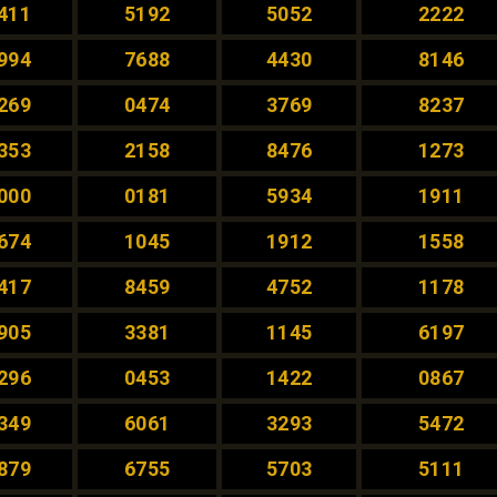
411
5192
5052
2222
994
7688
4430
8146
269
0474
3769
8237
353
2158
8476
1273
000
0181
5934
1911
674
1045
1912
1558
417
8459
4752
1178
905
3381
1145
6197
296
0453
1422
0867
349
6061
3293
5472
879
6755
5703
5111