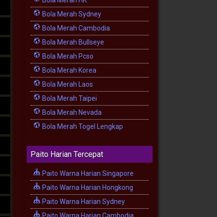
Bola Merah HK
Bola Merah Sydney
Bola Merah Cambodia
Bola Merah Bullseye
Bola Merah Pcso
Bola Merah Korea
Bola Merah Laos
Bola Merah Taipei
Bola Merah Nevada
Bola Merah Togel Lengkap
Paito Harian Tercepat
Paito Warna Harian Singapore
Paito Warna Harian Hongkong
Paito Warna Harian Sydney
Paito Warna Harian Cambodia