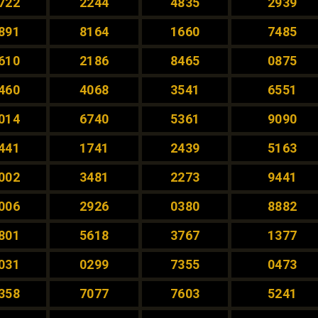
722
2244
4835
2939
891
8164
1660
7485
610
2186
8465
0875
460
4068
3541
6551
014
6740
5361
9090
441
1741
2439
5163
002
3481
2273
9441
006
2926
0380
8882
801
5618
3767
1377
031
0299
7355
0473
358
7077
7603
5241