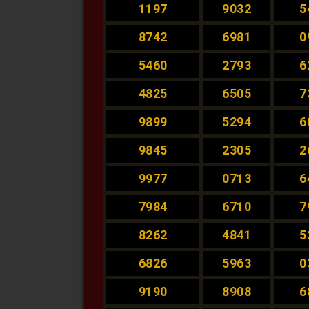
1197
9032
5
8742
6981
0
5460
2793
6
4825
6505
7
9899
5294
6
9845
2305
2
9977
0713
6
7984
6710
7
8262
4841
5
6826
5963
0
9190
8908
6