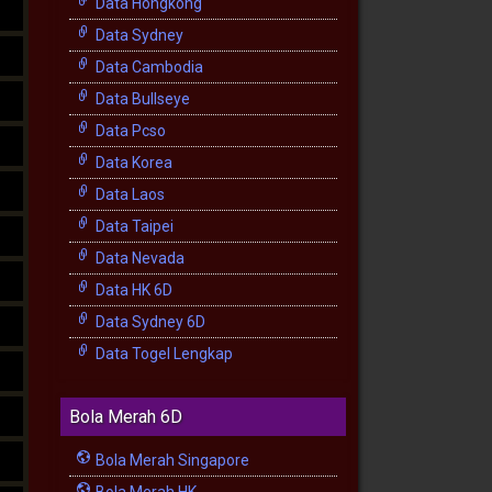
Data Hongkong
Data Sydney
Data Cambodia
Data Bullseye
Data Pcso
Data Korea
Data Laos
Data Taipei
Data Nevada
Data HK 6D
Data Sydney 6D
Data Togel Lengkap
Bola Merah 6D
Bola Merah Singapore