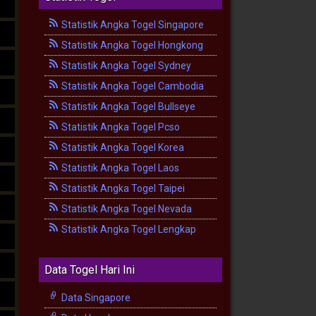
Statistik Angka Togel Singapore
Statistik Angka Togel Hongkong
Statistik Angka Togel Sydney
Statistik Angka Togel Cambodia
Statistik Angka Togel Bullseye
Statistik Angka Togel Pcso
Statistik Angka Togel Korea
Statistik Angka Togel Laos
Statistik Angka Togel Taipei
Statistik Angka Togel Nevada
Statistik Angka Togel Lengkap
Data Togel Hari Ini
Data Singapore