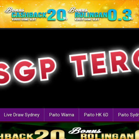
Live Draw Sydney
Paito Warna
Paito HK 6D
Paito Syd