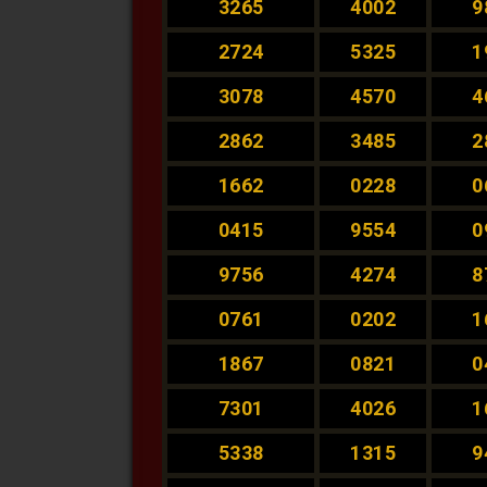
3265
4002
9
2724
5325
1
3078
4570
4
2862
3485
2
1662
0228
0
0415
9554
0
9756
4274
8
0761
0202
1
1867
0821
0
7301
4026
1
5338
1315
9