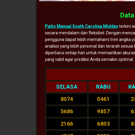
Data
Paito Manual South Carolina Midday
terkini 
secara mendalam dan fleksibel. Dengan mencata
pengguna dapat lebih memahami tren angka ya
analisis yang lebih personal dan terarah sesua
diperbarui setiap hari untuk memastikan akura
yang valid agar prediksi Anda semakin optimal. 
SELASA
RABU
K
8074
0461
2
5686
9857
6
2166
6803
8