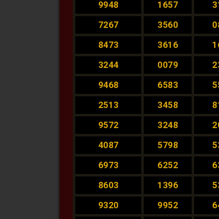
9948
1657
3
7267
3560
0
8473
3616
1
3244
0079
2
9468
6583
5
2513
3458
8
9572
3248
2
4087
5798
5
6973
6252
6
8603
1396
5
9320
9952
6