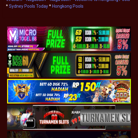
*
Sydney Pools Today
*
Hongkong Pools