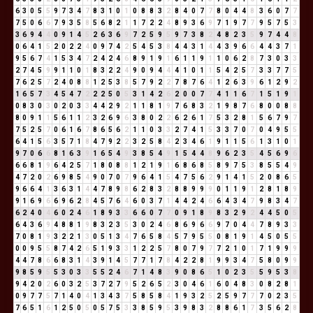
6
3
0
5
5
9
7
3
4
7
8
3
1
0
1
0
8
8
3
2
8
4
0
7
7
8
0
4
4
8
3
6
0
7
7
7
5
0
6
6
7
9
3
5
8
5
6
8
2
1
1
7
2
2
4
8
9
3
6
9
7
1
9
7
7
9
5
7
5
3
3
6
9
4
4
0
9
1
4
5
2
6
3
6
9
7
2
5
9
5
9
7
3
8
2
4
8
2
3
5
9
7
4
4
8
0
6
4
1
5
2
0
2
2
4
0
9
7
4
2
5
4
5
3
8
4
4
3
1
4
4
3
9
6
6
4
4
3
7
1
9
5
6
7
4
1
5
3
4
7
2
4
2
4
6
8
9
1
9
1
6
1
1
9
1
1
0
6
2
8
7
3
0
3
3
2
7
4
5
9
9
1
1
0
1
8
3
2
2
4
9
0
9
4
4
4
1
0
1
1
5
4
2
5
7
3
3
7
7
5
7
6
2
5
7
2
4
0
8
8
1
2
5
3
8
5
7
9
2
2
7
8
7
6
4
1
2
6
3
9
6
1
2
9
2
1
6
5
7
3
4
5
4
7
2
2
2
5
0
5
3
1
4
2
6
2
0
0
7
7
4
1
1
6
7
1
5
1
9
1
0
8
3
0
3
0
2
0
3
3
4
4
2
9
2
1
1
8
1
9
7
6
8
3
2
1
9
8
7
6
8
0
0
8
8
8
0
9
1
1
5
6
1
1
2
3
2
6
9
6
3
8
0
2
2
6
2
6
1
7
5
3
2
8
1
5
6
7
9
7
7
5
2
5
7
0
6
1
6
7
8
6
5
6
2
1
1
0
3
3
2
7
4
1
5
3
3
7
0
7
0
4
9
5
5
6
4
1
5
6
3
5
7
1
8
4
7
9
2
2
3
2
5
8
4
2
3
4
6
1
9
1
1
5
6
1
3
1
0
1
9
7
0
6
6
8
1
6
3
9
1
6
5
4
9
3
8
5
4
9
1
5
4
4
8
9
6
2
3
5
4
5
6
9
6
6
6
8
1
9
6
4
2
5
7
1
8
0
8
8
1
2
1
9
1
6
8
6
8
5
8
9
7
5
3
8
5
5
4
9
4
7
2
0
2
6
9
8
5
4
9
0
7
0
7
9
6
4
1
5
4
7
5
6
2
9
1
4
1
5
2
0
8
6
5
9
6
6
4
1
3
6
3
1
4
4
7
8
9
8
6
2
8
3
2
8
8
9
9
9
0
1
1
9
1
2
8
1
8
9
9
1
6
9
6
6
9
6
2
8
4
5
7
6
4
6
0
3
7
1
4
4
2
4
6
6
4
3
4
7
9
8
3
4
7
6
2
4
0
4
6
0
2
4
6
1
8
9
3
3
6
6
0
7
7
0
9
1
8
9
8
3
2
9
2
4
4
5
0
5
6
4
3
6
9
4
8
8
1
9
8
3
2
3
5
3
0
2
4
6
8
6
9
6
6
9
7
0
4
4
7
8
9
3
3
7
0
8
1
9
3
2
2
1
3
0
5
1
3
4
7
6
5
8
4
5
7
9
5
5
0
8
1
9
1
4
5
0
5
5
0
0
9
5
5
8
7
4
2
6
5
1
9
3
3
1
2
2
5
7
8
0
7
9
7
7
2
1
0
1
7
1
9
9
9
4
4
7
8
6
6
8
3
1
4
3
9
1
4
5
7
7
1
7
8
4
2
2
8
1
9
9
3
4
7
5
8
0
9
9
9
8
5
9
5
5
3
0
3
3
5
5
2
4
6
7
1
4
8
3
9
0
8
6
5
1
0
2
3
5
5
9
5
3
8
9
4
2
0
2
6
0
3
2
5
3
7
2
7
9
5
2
6
5
2
3
0
4
6
1
6
0
4
8
3
0
8
2
8
1
0
9
7
7
5
7
1
4
0
4
1
3
4
3
7
5
8
5
8
4
1
9
3
2
5
2
5
9
7
7
7
0
2
3
5
7
6
5
1
6
1
2
5
0
5
0
5
7
5
3
3
8
5
9
5
3
9
8
3
2
8
8
6
1
7
3
5
6
2
8