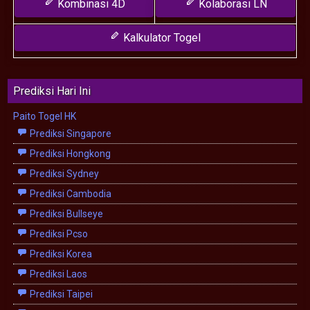
Kombinasi 4D
Kolaborasi LN
Kalkulator Togel
Prediksi Hari Ini
Paito Togel HK
Prediksi Singapore
Prediksi Hongkong
Prediksi Sydney
Prediksi Cambodia
Prediksi Bullseye
Prediksi Pcso
Prediksi Korea
Prediksi Laos
Prediksi Taipei