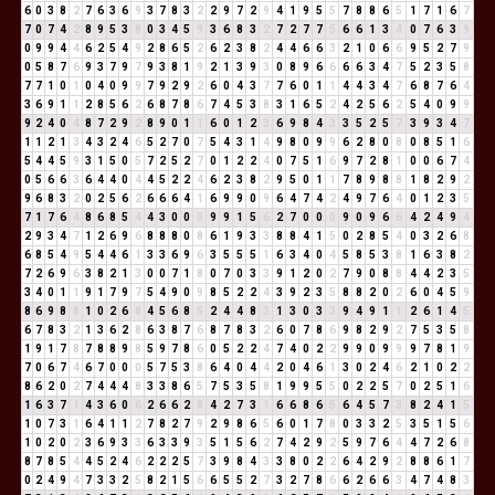
6
0
3
8
2
7
6
3
6
9
3
7
8
3
2
2
9
7
2
9
4
1
9
5
5
7
8
8
6
5
1
7
1
6
7
7
0
7
4
2
8
9
5
3
8
0
3
4
5
9
3
6
8
3
2
7
2
7
7
5
6
6
1
3
4
0
7
6
3
9
0
9
9
4
4
6
2
5
4
9
2
8
6
5
2
6
2
3
8
2
4
4
6
6
3
2
1
0
6
6
9
5
2
7
9
0
5
8
7
6
9
3
7
9
7
9
3
8
1
9
2
1
3
9
3
0
8
9
6
6
6
6
3
4
7
5
2
3
5
8
7
7
1
0
1
0
4
0
9
9
7
9
2
9
2
6
0
4
3
7
7
6
0
1
1
4
4
3
4
7
6
8
7
6
4
3
6
9
1
1
2
8
5
6
2
6
8
7
8
6
7
4
5
3
8
3
1
6
5
2
4
2
5
6
2
5
4
0
9
9
9
2
4
0
4
8
7
2
9
2
8
9
0
1
1
6
0
1
2
3
6
9
8
4
3
3
5
2
5
7
3
9
3
4
7
1
1
2
1
3
4
3
2
4
6
5
2
7
0
7
5
4
3
1
4
9
8
0
9
9
6
2
8
0
8
0
8
5
1
6
5
4
4
5
9
3
1
5
0
5
7
2
5
2
7
0
1
2
2
4
0
7
5
1
6
9
7
2
8
1
0
0
6
7
4
0
5
6
6
3
6
4
4
0
4
4
5
2
2
4
6
2
3
8
2
9
5
0
1
1
7
8
9
8
8
1
8
2
9
2
9
6
8
3
2
0
2
5
6
2
6
6
6
4
1
6
9
9
0
9
6
4
7
4
2
4
9
7
6
4
0
1
2
3
5
7
1
7
6
4
8
6
8
5
4
4
3
0
0
0
9
9
1
5
6
2
7
0
0
0
9
0
9
6
6
4
2
4
9
4
2
9
3
4
7
1
2
6
9
6
8
8
8
0
8
6
1
9
3
3
8
8
4
1
5
0
2
8
5
4
0
3
2
6
8
6
8
5
4
9
5
4
4
6
1
3
3
6
9
6
3
5
5
5
1
6
3
4
0
4
5
8
5
3
8
1
6
3
8
2
7
2
6
9
6
3
8
2
1
3
0
0
7
1
8
0
7
0
3
3
9
1
2
0
2
7
9
0
8
8
4
4
2
3
5
3
4
0
1
1
9
1
7
9
7
5
4
9
0
9
8
5
2
2
4
3
9
2
3
5
8
8
2
0
2
6
0
4
5
9
8
6
9
8
8
1
0
2
6
8
4
5
6
8
5
2
4
4
8
3
1
3
0
3
3
9
4
9
1
1
2
6
1
4
5
6
7
8
3
2
1
3
6
2
8
6
3
8
7
6
8
7
8
3
2
6
0
7
8
6
9
8
2
9
2
7
5
3
5
8
1
9
1
7
8
7
8
8
9
8
5
9
7
8
6
0
5
2
2
4
7
4
0
2
2
9
9
0
9
9
9
7
8
1
9
7
0
6
7
4
6
7
0
0
0
5
7
5
3
8
6
4
0
4
4
2
0
4
6
1
3
0
2
4
6
2
1
0
2
2
8
6
2
0
2
7
4
4
4
8
3
3
8
6
5
7
5
3
5
8
1
9
9
5
5
0
2
2
5
7
0
2
5
1
6
1
6
3
7
1
4
3
6
0
6
2
6
6
2
8
4
2
7
3
1
6
6
8
6
5
6
4
5
7
3
8
2
4
1
5
1
0
7
3
1
6
4
1
1
2
7
8
2
7
9
2
9
8
6
5
6
0
1
7
8
0
3
3
2
5
3
5
1
5
6
1
0
2
0
2
3
6
9
3
3
6
3
3
9
3
5
1
5
6
2
7
4
2
9
2
5
9
7
6
4
4
7
2
6
8
8
7
8
5
4
4
5
2
4
6
2
2
2
5
7
3
9
8
4
3
3
8
0
2
2
6
4
2
9
2
8
8
6
1
7
0
2
4
9
4
7
3
3
2
5
8
2
1
5
6
6
5
5
2
7
3
2
7
8
6
6
2
6
6
3
4
7
4
8
3