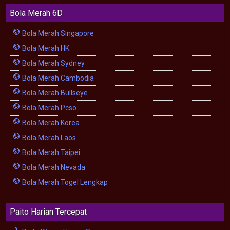
Bola Merah 6D
Bola Merah Singapore
Bola Merah HK
Bola Merah Sydney
Bola Merah Cambodia
Bola Merah Bullseye
Bola Merah Pcso
Bola Merah Korea
Bola Merah Laos
Bola Merah Taipei
Bola Merah Nevada
Bola Merah Togel Lengkap
Paito Harian Tercepat