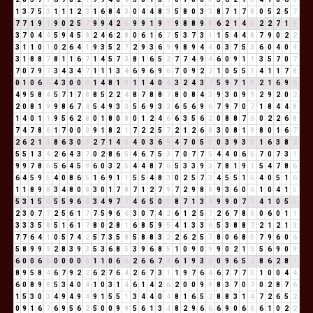
1
3
7
5
3
1
1
1
2
3
1
6
8
4
3
0
4
4
8
3
5
8
0
3
3
8
7
1
7
8
0
5
2
5
7
7
7
1
9
1
9
0
2
5
7
9
9
4
2
6
9
9
1
9
1
9
8
8
9
8
6
2
1
4
5
2
2
7
1
8
3
7
0
4
4
5
9
4
5
9
2
4
6
2
8
0
6
1
6
7
5
3
7
3
1
1
5
4
4
8
7
9
0
2
2
3
1
1
0
1
0
2
6
4
1
9
3
5
2
7
2
9
3
6
9
9
8
9
4
4
0
3
7
5
3
6
0
4
0
4
3
1
8
8
7
8
1
1
6
7
1
4
5
7
3
8
1
6
5
2
7
7
4
9
4
6
0
9
1
1
3
5
7
0
7
7
0
7
9
7
3
4
3
4
7
1
1
1
3
4
6
9
6
9
6
7
0
9
2
2
1
0
5
5
1
4
1
1
7
8
0
1
0
6
6
4
3
0
0
0
1
4
8
1
9
1
1
4
0
4
3
2
4
3
7
5
9
7
1
8
2
1
6
9
6
4
9
5
8
4
5
7
1
7
8
8
5
2
2
4
8
7
8
8
7
8
0
8
4
3
9
3
0
9
9
2
9
2
0
2
2
0
8
1
9
9
8
6
7
4
5
4
9
3
3
5
6
9
3
3
6
5
6
9
6
7
9
7
0
7
1
8
4
4
8
1
4
0
1
1
9
5
6
2
8
0
1
8
0
8
0
1
2
4
6
6
3
5
6
2
0
8
8
7
6
0
2
2
6
8
7
4
7
8
6
1
7
0
0
0
9
1
8
2
1
7
2
2
5
7
2
1
2
6
8
3
0
8
1
9
8
0
1
6
7
2
6
2
1
3
8
6
3
0
3
2
7
1
4
5
4
0
3
6
9
4
7
0
5
5
0
3
9
3
3
1
6
3
8
2
5
5
1
3
4
2
6
4
3
7
0
2
8
6
5
4
6
7
5
3
7
0
7
7
5
4
4
0
6
6
7
0
7
3
1
9
9
7
8
6
5
6
4
5
9
6
0
3
2
5
4
4
8
7
6
5
3
3
9
3
7
8
1
9
1
5
4
7
8
6
6
4
5
9
5
4
0
8
6
5
1
6
9
1
1
5
5
4
8
3
0
2
5
7
3
4
5
5
1
6
4
0
5
1
6
1
1
8
9
8
3
4
8
0
8
3
0
1
7
8
7
1
2
7
9
7
2
9
8
8
9
3
6
0
6
1
0
4
1
5
5
3
1
5
6
5
5
9
6
6
3
4
9
7
7
4
6
5
0
5
8
7
1
3
4
9
9
0
7
7
4
1
0
5
5
2
3
0
7
7
2
5
6
1
7
7
5
9
6
6
3
0
7
4
2
6
1
2
5
7
2
6
7
8
6
0
6
0
1
1
3
3
3
5
8
5
1
6
1
7
8
0
2
8
1
6
8
5
9
5
4
1
3
3
6
5
3
8
8
7
2
1
2
1
3
7
7
6
4
1
0
5
7
4
2
5
7
3
5
8
5
8
8
3
2
2
6
2
5
7
8
0
6
8
5
7
9
6
0
6
5
8
9
9
9
2
8
3
9
3
5
3
6
8
5
3
9
6
8
5
1
0
9
0
9
9
0
2
1
3
5
6
9
0
9
6
0
0
6
6
0
0
0
0
0
1
1
0
6
6
2
6
6
7
4
6
1
9
3
3
0
9
6
5
2
8
6
2
8
1
8
9
5
8
4
6
7
9
2
2
6
2
7
6
4
2
6
7
3
1
1
9
7
6
4
6
7
7
7
5
1
0
0
4
4
6
0
8
9
8
5
3
4
0
4
1
0
3
1
4
6
1
4
2
6
2
0
0
9
9
8
3
7
0
7
0
2
8
7
6
1
5
3
0
3
4
9
4
9
4
9
1
5
5
1
3
4
4
0
4
8
1
6
5
2
8
8
3
1
4
7
2
6
5
2
0
9
1
6
7
6
9
5
6
2
5
0
0
9
9
5
6
1
3
4
8
2
9
6
6
6
9
0
6
6
6
1
0
2
2