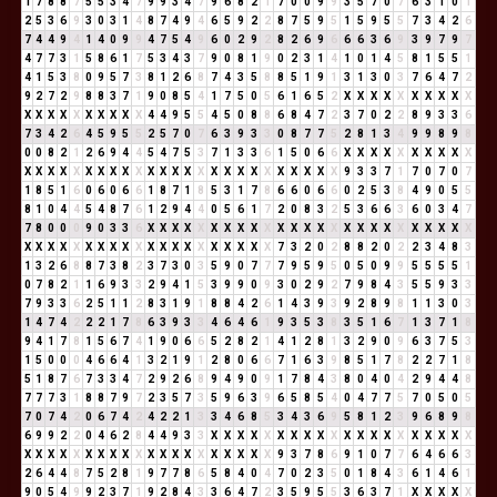
1
7
8
8
7
5
5
3
4
7
9
9
3
4
7
9
6
8
2
1
7
0
0
9
9
3
5
7
0
7
6
3
1
0
1
2
5
3
6
9
3
0
3
1
4
8
7
4
9
4
6
5
9
2
2
8
7
5
9
5
1
5
9
5
5
7
3
4
2
6
7
4
4
9
4
1
4
0
9
9
4
7
5
4
9
6
0
2
9
2
8
2
6
9
6
6
6
3
6
9
3
9
7
9
7
4
7
7
3
1
5
8
6
1
7
5
3
4
3
7
9
0
8
1
9
0
2
3
1
4
1
0
1
4
5
8
1
5
5
1
4
1
5
3
8
0
9
5
7
3
8
1
2
6
8
7
4
3
5
8
8
5
1
9
1
3
1
3
0
3
7
6
4
7
2
9
2
7
2
9
8
8
3
7
1
9
0
8
5
4
1
7
5
0
5
6
1
6
5
2
X
X
X
X
X
X
X
X
X
X
X
X
X
X
X
X
X
X
X
X
4
4
9
5
5
4
5
0
8
8
6
8
4
7
2
3
7
0
2
2
8
9
3
3
6
7
3
4
2
6
4
5
9
5
5
2
5
7
0
7
6
3
9
3
3
0
8
7
7
5
2
8
1
3
4
9
9
8
9
8
0
0
8
2
1
2
6
9
4
4
5
4
7
5
3
7
1
3
3
6
1
5
0
6
6
X
X
X
X
X
X
X
X
X
X
X
X
X
X
X
X
X
X
X
X
X
X
X
X
X
X
X
X
X
X
X
X
X
X
X
9
3
3
7
1
7
0
7
0
7
1
8
5
1
6
0
6
0
6
6
1
8
7
1
8
5
3
1
7
8
6
6
0
6
6
0
2
5
3
8
4
9
0
5
5
8
1
0
4
4
5
4
8
7
6
1
2
9
4
4
0
5
6
1
7
2
0
8
3
2
5
3
6
6
3
6
0
3
4
7
7
8
0
0
0
9
0
3
3
6
X
X
X
X
X
X
X
X
X
X
X
X
X
X
X
X
X
X
X
X
X
X
X
X
X
X
X
X
X
X
X
X
X
X
X
X
X
X
X
X
X
X
X
X
X
7
3
2
0
2
8
8
2
0
2
2
3
4
8
3
1
3
2
6
8
8
7
3
8
2
3
7
3
0
3
5
9
0
7
7
7
9
5
9
5
0
5
0
9
9
5
5
5
5
1
0
7
8
2
1
1
6
9
3
3
2
9
4
1
5
3
9
9
0
9
3
0
2
9
2
7
9
8
4
3
5
5
9
3
3
7
9
3
3
6
2
5
1
1
2
8
3
1
9
1
8
8
4
2
6
1
4
3
9
3
9
2
8
9
8
1
1
3
0
3
1
4
7
4
2
2
2
1
7
8
6
3
9
3
3
4
6
4
6
1
9
3
5
3
8
3
5
1
6
7
1
3
7
1
8
9
4
1
7
8
1
5
6
7
4
1
9
0
6
6
5
2
8
2
1
4
1
2
8
1
3
2
9
0
9
6
3
7
5
3
1
5
0
0
0
4
6
6
4
1
3
2
1
9
1
2
8
0
6
6
7
1
6
3
9
8
5
1
7
8
2
2
7
1
8
5
1
8
7
6
7
3
3
4
7
2
9
2
6
8
9
4
9
0
9
1
7
8
4
3
8
0
4
0
4
2
9
4
4
8
7
7
7
3
1
8
8
7
9
7
2
3
5
7
3
5
9
6
3
9
6
5
8
5
4
0
4
7
7
5
7
0
5
0
5
7
0
7
4
2
0
6
7
4
2
4
2
2
1
3
3
4
6
8
5
3
4
3
6
9
5
8
1
2
3
9
6
8
9
8
6
9
9
2
2
0
4
6
2
8
4
4
9
3
3
X
X
X
X
X
X
X
X
X
X
X
X
X
X
X
X
X
X
X
X
X
X
X
X
X
X
X
X
X
X
X
X
X
X
X
X
X
X
X
X
9
3
7
8
6
9
1
0
7
7
6
4
6
6
3
2
6
4
4
8
7
5
2
8
1
9
7
7
8
6
5
8
4
0
4
7
0
2
3
5
0
1
8
4
3
6
1
4
6
1
9
0
5
4
9
9
2
3
7
1
9
2
8
4
3
3
6
4
7
2
3
5
9
5
5
3
6
3
7
1
X
X
X
X
X