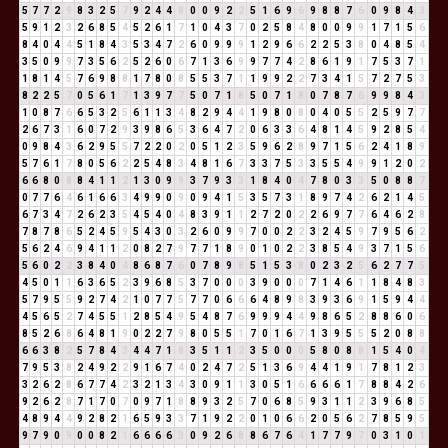
5
7
7
2
9
8
3
2
5
7
9
2
4
4
8
0
0
9
2
2
5
1
6
9
6
9
8
8
7
6
0
9
8
4
3
5
9
1
2
3
2
6
8
5
4
5
2
6
1
7
1
0
4
3
7
0
2
5
8
4
8
0
0
9
9
1
7
1
5
6
8
4
0
4
4
5
1
8
4
3
5
3
4
7
2
6
0
9
9
9
1
2
9
6
6
2
2
5
3
8
0
4
8
5
4
3
5
0
9
9
7
3
5
6
2
5
2
6
0
6
7
1
3
6
9
9
7
7
4
2
8
6
1
9
1
7
5
3
7
1
1
8
1
4
5
7
6
9
8
8
1
7
8
0
8
5
5
3
7
1
1
9
9
2
2
7
3
4
1
5
7
2
7
5
3
8
2
2
5
7
0
5
6
1
7
1
3
9
7
7
5
0
7
1
8
5
0
7
1
8
0
7
8
7
6
9
9
8
4
3
1
0
8
7
6
6
5
3
2
5
6
1
1
3
4
8
2
9
4
4
1
9
8
0
8
0
4
0
5
5
2
5
9
7
7
2
6
7
3
1
6
0
7
2
9
3
9
8
6
5
3
6
4
7
2
0
6
3
3
6
4
8
1
4
5
9
2
8
5
4
0
9
8
4
3
6
2
9
5
5
7
2
2
0
2
0
5
1
2
3
5
9
6
2
8
9
7
1
5
6
2
4
1
8
9
5
7
6
1
7
8
0
5
6
2
2
5
4
8
3
4
8
1
6
7
3
3
7
5
3
3
5
5
4
9
9
1
2
0
2
6
6
8
0
8
8
4
1
1
2
1
3
0
9
9
3
7
9
3
3
1
8
4
0
4
7
8
0
3
3
5
0
8
8
7
0
7
7
6
4
6
1
6
6
3
4
9
9
0
9
0
9
4
1
5
3
5
7
3
1
8
9
7
4
2
6
2
1
4
5
6
7
3
4
7
2
6
2
3
5
4
5
4
0
4
8
3
9
1
1
2
7
2
0
2
2
6
9
7
7
6
4
6
2
8
7
8
7
8
6
5
2
4
5
9
5
4
3
0
3
2
6
0
9
9
7
0
0
2
2
3
2
4
5
9
7
9
5
6
2
5
6
2
4
6
9
4
1
1
2
0
8
2
7
9
7
7
1
8
9
0
1
0
2
2
3
8
5
4
9
3
7
1
5
6
5
6
0
2
2
3
8
4
0
4
8
6
8
7
6
0
7
8
9
8
5
1
5
3
8
0
2
3
2
5
6
2
7
7
5
4
5
0
1
1
6
3
6
5
2
3
9
6
8
5
3
7
0
0
0
3
9
0
0
0
7
1
4
6
1
1
8
4
8
3
5
7
9
5
5
9
2
7
4
2
1
0
7
7
5
7
7
0
6
6
6
4
8
9
8
3
9
3
6
9
1
5
9
4
4
4
5
6
5
2
7
4
5
5
1
2
8
5
4
9
5
4
8
7
6
9
9
9
4
4
9
8
6
5
2
8
8
6
0
6
8
5
2
6
8
6
4
8
1
9
0
2
2
7
9
8
0
5
5
1
7
0
1
6
7
1
3
9
5
5
5
2
0
8
8
6
6
3
8
2
5
7
8
4
3
4
4
7
1
8
3
5
1
1
2
3
5
0
0
0
5
8
0
8
8
1
5
4
0
4
7
9
5
3
8
2
4
9
2
2
9
1
6
7
4
0
2
4
7
2
5
1
3
6
9
4
4
1
9
1
7
8
1
2
3
3
2
6
2
8
6
7
7
4
2
3
2
1
3
4
3
0
9
1
1
3
0
5
1
6
6
6
6
1
7
8
8
4
2
6
9
2
6
2
8
7
1
7
0
7
0
9
7
1
8
8
9
3
2
5
7
0
6
8
5
9
3
1
1
2
3
9
6
8
5
4
8
9
4
4
9
2
8
2
1
6
5
9
3
3
7
1
9
2
2
0
1
0
6
6
2
0
5
6
2
7
8
5
9
5
9
7
9
0
9
0
0
8
2
1
6
6
6
6
3
0
9
2
6
8
8
6
7
6
4
1
7
7
9
7
0
3
1
0
1