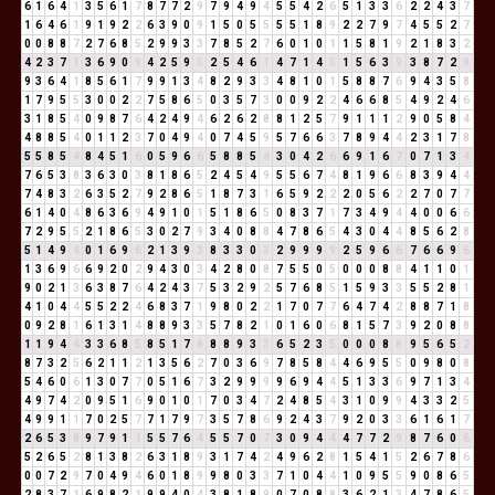
6
1
6
4
1
3
5
6
1
7
8
7
7
2
9
7
9
4
9
4
5
5
4
2
6
5
1
3
3
6
2
2
4
3
7
1
6
4
6
1
9
1
9
2
2
6
3
9
0
9
1
5
0
5
5
5
5
1
8
9
2
2
7
9
7
4
5
5
2
7
0
0
8
8
7
2
7
6
8
5
2
9
9
3
3
7
8
5
2
7
6
0
1
0
1
1
5
8
1
9
2
1
8
3
2
4
2
3
7
1
3
6
9
0
9
4
2
5
9
5
2
5
4
6
1
4
7
1
4
5
1
5
6
3
9
3
8
7
2
9
9
3
6
4
1
8
5
6
1
7
9
9
1
3
4
8
2
9
3
3
4
8
1
0
1
5
8
8
7
6
9
4
3
5
8
1
7
9
5
5
3
0
0
2
2
7
5
8
6
5
0
3
5
7
3
0
0
9
2
2
4
6
6
8
5
4
9
2
4
6
3
1
8
5
4
0
9
8
7
6
4
2
4
9
4
6
2
6
2
8
8
1
2
5
7
9
1
1
1
2
9
0
5
8
4
4
8
8
5
4
0
1
1
2
3
7
0
4
9
4
0
7
4
5
9
5
7
6
6
3
7
8
9
4
4
2
3
1
7
8
5
5
8
5
4
8
4
5
1
6
0
5
9
6
6
5
8
8
5
4
3
0
4
2
6
6
9
1
6
7
0
7
1
3
4
7
6
5
3
8
3
6
3
0
3
8
1
8
6
5
2
4
5
4
9
5
5
6
7
4
8
1
9
6
6
8
3
9
4
4
7
4
8
3
2
6
3
5
2
7
9
2
8
6
5
1
8
7
3
1
6
5
9
2
2
2
0
5
6
2
2
7
0
7
7
6
1
4
0
4
8
6
3
6
9
4
9
1
0
1
5
1
8
6
5
0
8
3
7
1
7
3
4
9
4
4
0
0
6
6
7
2
9
5
5
2
1
8
6
5
3
0
2
7
9
3
4
0
8
8
4
7
8
6
5
4
3
0
4
4
8
5
6
2
8
5
1
4
9
4
0
1
6
9
6
2
1
3
9
3
8
3
3
0
3
2
9
9
9
9
2
5
9
6
6
7
6
6
9
6
1
3
6
9
6
6
9
2
0
2
9
4
3
0
3
4
2
8
0
8
7
5
5
0
5
0
0
0
8
8
4
1
1
0
1
9
0
2
1
3
6
3
8
7
6
4
2
4
3
7
5
3
2
9
2
5
7
6
8
5
1
5
9
3
3
5
5
2
8
1
4
1
0
4
4
5
5
2
2
4
6
8
3
7
1
9
8
0
2
2
1
7
0
7
7
6
4
7
4
2
8
8
7
1
8
0
9
2
8
1
6
1
3
1
4
8
8
9
3
3
5
7
8
2
1
0
1
6
0
6
8
1
5
7
3
9
2
0
8
8
1
1
9
4
4
3
3
6
8
5
8
5
1
7
8
8
8
9
3
3
6
5
2
3
5
0
0
0
8
8
9
5
6
5
2
8
7
3
2
5
6
2
1
1
2
1
3
5
6
2
7
0
3
6
9
7
8
5
8
4
4
6
9
5
5
0
9
8
0
8
5
4
6
0
6
1
3
0
7
7
0
5
1
6
7
3
2
9
9
9
9
6
9
4
4
5
1
3
3
6
9
7
1
3
4
4
9
7
4
2
0
9
5
1
6
9
0
1
0
1
7
0
3
4
7
2
4
8
5
4
3
1
0
9
9
4
3
3
2
5
4
9
9
1
1
7
0
2
5
7
7
1
7
9
7
3
5
7
8
6
9
2
4
3
7
9
2
0
3
3
6
1
6
1
7
2
6
5
3
8
9
7
9
1
1
5
5
7
6
4
5
5
7
0
7
3
0
9
4
4
4
7
7
2
9
8
7
6
0
6
5
2
6
5
2
8
1
3
8
2
6
3
1
8
9
3
1
7
4
2
4
9
6
2
8
1
5
4
1
5
2
6
7
8
6
0
0
7
2
9
7
0
4
9
4
6
0
1
8
9
9
8
0
3
3
7
1
0
4
4
1
0
9
5
5
9
0
8
6
5
2
8
3
7
1
6
9
8
2
1
9
9
4
0
4
3
8
1
8
9
0
7
0
8
8
3
6
2
1
3
4
7
8
6
5