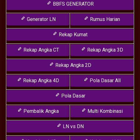
BBFS GENERATOR
Generator LN
Rumus Harian
Rekap Kumat
Rekap Angka CT
Rekap Angka 3D
Rekap Angka 2D
Rekap Angka 4D
Pola Dasar All
Pola Dasar
Pembalik Angka
Multi Kombinasi
LN vs DN