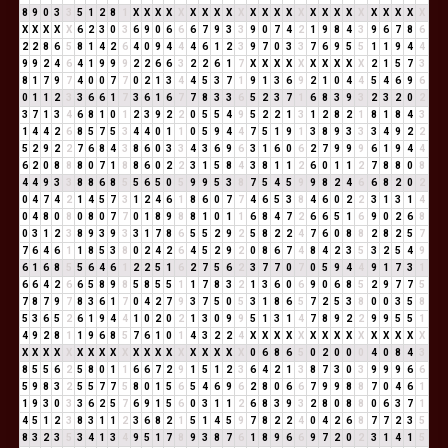
8
9
0
3
3
5
1
2
8
1
X
X
X
X
X
X
X
X
X
X
X
X
X
X
X
X
X
X
X
X
X
X
X
X
X
X
X
X
X
X
6
2
3
0
3
6
9
0
6
6
6
7
9
3
3
9
0
7
4
2
1
9
8
4
3
9
6
7
8
6
2
2
8
6
5
8
1
4
2
6
4
0
9
4
4
4
6
1
2
3
9
7
0
3
3
7
6
9
5
5
1
1
9
4
4
9
9
2
4
6
4
1
9
9
9
2
2
6
6
3
2
2
6
1
7
X
X
X
X
X
X
X
X
X
X
2
1
5
7
3
8
1
7
9
7
4
0
0
7
7
0
2
1
3
4
4
5
3
7
1
9
1
3
6
9
2
1
0
4
4
5
4
6
9
6
0
1
1
2
3
3
6
6
1
7
3
6
1
6
7
7
8
3
3
6
5
2
3
7
1
6
8
3
9
3
2
3
2
0
2
3
7
1
3
4
6
8
1
0
1
2
3
9
2
2
0
5
5
4
9
5
2
2
1
3
1
2
8
2
1
8
1
8
4
3
1
4
4
2
6
8
5
7
5
3
4
4
0
1
1
0
5
9
4
4
7
5
1
9
1
3
8
9
3
3
3
4
9
2
2
5
2
9
2
2
7
6
8
4
3
8
6
0
3
3
4
3
6
9
6
3
1
6
0
6
2
7
9
9
9
6
1
9
4
4
6
2
0
8
8
8
0
7
1
8
8
6
0
2
2
3
1
5
8
4
3
8
1
1
2
6
0
1
1
2
7
8
8
0
8
4
4
9
3
3
8
8
6
8
5
5
6
5
0
5
9
9
5
3
8
7
5
4
5
9
9
8
2
4
6
6
8
2
0
2
0
4
7
4
2
1
4
5
7
3
1
2
4
6
1
8
6
0
7
7
4
6
5
3
8
4
6
0
2
2
3
1
3
1
4
0
4
8
0
8
0
8
0
7
7
0
1
8
9
8
8
1
0
1
1
6
8
4
7
2
6
6
5
1
6
9
0
2
6
8
0
3
1
2
3
8
9
3
9
3
3
1
7
8
6
5
5
2
9
2
5
8
2
2
4
7
6
0
8
8
2
8
2
5
7
7
6
4
6
1
1
8
5
3
8
0
2
4
2
6
4
5
2
9
2
0
8
6
7
4
8
4
2
3
5
3
2
5
4
9
6
1
6
8
5
5
6
4
6
1
2
2
5
1
6
2
7
5
6
2
3
7
7
0
7
0
5
9
4
4
9
1
7
3
1
6
6
4
2
6
6
5
8
9
8
5
8
5
5
1
1
7
8
3
2
1
3
6
0
6
9
0
6
8
5
2
9
7
7
5
7
8
7
9
7
8
3
6
1
7
0
4
2
7
9
3
7
5
0
5
3
1
8
6
5
7
2
5
3
8
0
0
3
5
8
5
3
6
5
2
6
1
9
4
4
1
0
2
0
2
1
3
0
9
9
5
1
3
1
4
7
8
9
2
2
9
9
5
5
1
4
9
2
8
1
1
9
6
8
5
7
6
1
0
1
4
3
2
2
4
X
X
X
X
X
X
X
X
X
X
X
X
X
X
X
X
X
X
X
X
X
X
X
X
X
X
X
X
X
X
X
X
X
X
X
0
6
8
6
5
0
2
0
0
0
4
0
8
4
3
8
5
5
6
2
5
8
0
1
1
6
6
7
2
9
1
5
1
2
3
6
4
2
1
3
8
7
3
0
3
9
9
9
6
6
5
9
8
3
2
5
5
7
7
5
8
0
1
5
6
5
4
6
9
6
2
8
0
6
6
7
9
9
8
8
7
0
4
6
1
1
9
3
0
3
3
6
2
5
7
6
9
1
5
6
0
3
1
1
2
6
8
3
9
3
2
8
0
8
8
0
6
3
7
1
4
5
1
2
3
8
3
1
1
2
3
6
8
2
1
5
1
4
5
9
7
8
2
2
4
0
4
2
6
8
7
7
2
3
5
8
3
2
3
5
3
4
1
3
4
9
5
1
7
8
9
3
8
7
6
1
8
9
6
6
9
7
2
0
2
3
1
4
1
5