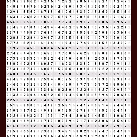
6
0
9
2
2
8
0
6
2
8
4
2
4
6
1
1
2
5
2
7
2
8
6
9
6
8
5
2
1
3
4
2
4
7
2
1
4
8
8
7
9
9
7
6
4
6
2
3
6
9
2
4
5
0
5
9
3
4
7
2
5
6
5
1
6
6
2
1
4
5
1
2
9
1
1
5
5
6
0
6
6
7
1
3
4
6
1
2
6
8
6
3
9
2
2
5
3
6
0
6
5
5
1
5
6
3
6
3
1
4
2
6
6
2
8
3
5
0
7
7
6
5
9
7
7
2
0
5
5
1
3
4
0
9
9
7
1
6
7
4
4
6
6
0
6
9
5
6
1
7
0
0
5
0
5
7
7
2
3
5
8
9
0
2
2
8
0
8
6
5
0
9
6
2
8
8
5
4
5
9
2
1
0
1
1
0
4
3
4
7
4
4
0
2
2
5
9
6
1
7
5
7
3
6
9
7
2
2
9
2
5
5
7
9
7
4
0
5
7
3
7
6
8
1
9
6
7
5
2
7
9
5
0
5
5
2
4
0
9
9
6
3
6
9
6
0
2
8
3
2
7
2
8
4
3
2
9
9
7
7
2
9
7
5
3
9
4
1
0
1
1
2
7
0
7
7
0
1
0
1
4
7
7
3
1
5
2
1
9
1
6
1
4
4
8
1
1
0
4
4
7
7
4
0
4
0
1
5
5
1
3
4
0
2
2
3
8
9
2
2
9
4
5
5
1
4
8
3
4
7
5
4
4
2
6
7
1
5
4
9
1
6
6
7
4
9
7
0
9
9
2
7
4
2
6
4
4
2
1
3
3
6
5
5
1
7
7
6
0
6
7
6
2
5
7
8
5
0
8
8
7
0
8
0
8
0
7
3
3
6
3
5
3
0
3
4
5
2
2
4
4
5
4
0
4
6
8
1
9
1
2
0
3
8
2
9
7
0
3
3
5
8
8
7
6
7
2
4
5
9
6
0
3
7
1
1
6
2
3
5
3
3
8
2
1
8
8
8
7
6
7
9
1
1
2
7
5
3
1
4
5
7
4
9
4
6
0
5
3
8
5
0
5
6
2
1
0
8
5
4
3
9
2
2
4
8
2
8
7
6
7
4
0
1
1
1
8
4
6
1
3
6
7
5
3
7
6
9
0
9
5
8
9
7
7
3
2
2
8
1
9
2
5
9
5
4
8
4
5
9
7
0
0
9
9
7
5
3
4
7
0
3
2
5
7
6
3
1
3
4
1
8
3
0
3
5
3
9
4
4
5
4
6
6
3
8
3
2
3
5
3
3
1
4
5
8
4
2
8
1
7
7
7
3
1
0
3
7
2
9
5
8
6
8
5
5
5
9
8
8
7
8
8
1
9
9
3
9
6
6
8
2
3
0
3
4
2
2
6
8
1
6
2
7
9
0
9
3
4
7
0
1
3
3
6
2
3
0
4
4
4
6
6
2
8
6
9
9
4
4
0
8
3
5
8
5
6
9
4
4
7
0
6
8
5
2
2
5
0
5
9
4
4
2
6
0
4
0
6
6
9
7
1
1
2
6
2
2
2
4
2
1
4
8
3
1
1
9
1
1
5
6
1
5
6
8
9
0
3
3
5
4
4
9
4
2
6
5
1
6
7
4
1
7
8
0
5
1
4
5
2
4
4
4
8
5
1
0
3
3
1
7
4
2
6
4
9
9
8
8
0
1
2
5
7
6
7
9
7
7
1
7
5
3
8
0
4
1
9
1
8
0
2
6
8
6
9
3
2
5
9
1
4
9
4
1
7
6
4
1
3
0
6
7
4
4
5
5
1
6
1
0
6
7
4
7
1
8
1
9
4
9
4
8
3
1
7
1
0
1
0
0
4
9
4
7
1
7
1
8
2
3
0
6
6
3
5
4
1
5
4
9
6
1
7
8
1
1
2
3
8
8
1
6
7
4
4
0
9
9
4
9
3
3
6
0
5
0
2
2
2
9
3
2
5
7
8
5
8
4
6
5
4
9
4
7
3
0
8
8
3
4
5
1
6
8
8
2
3
5
8
7
4
7
2
0
4
1
8
9
6
5
3
8
2
8
8
7
3
1
9
3
2
6
8
4
6
6
3
9
0
5
2
1
3
7
6
5
1
6
1
6
1
1
2