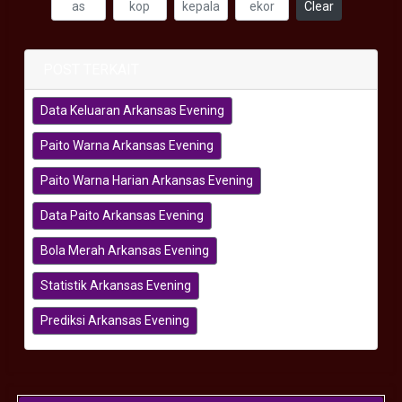
Clear
POST TERKAIT
Data Keluaran Arkansas Evening
Paito Warna Arkansas Evening
Paito Warna Harian Arkansas Evening
Data Paito Arkansas Evening
Bola Merah Arkansas Evening
Statistik Arkansas Evening
Prediksi Arkansas Evening