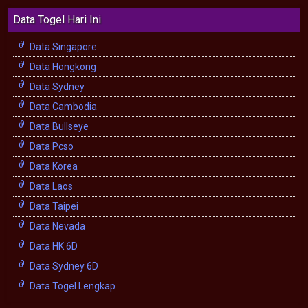
Data Togel Hari Ini
Data Singapore
Data Hongkong
Data Sydney
Data Cambodia
Data Bullseye
Data Pcso
Data Korea
Data Laos
Data Taipei
Data Nevada
Data HK 6D
Data Sydney 6D
Data Togel Lengkap