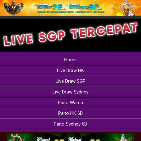
Home
Live Draw HK
Live Draw SGP
Live Draw Sydney
Paito Warna
Paito HK 6D
Paito Sydney 6D