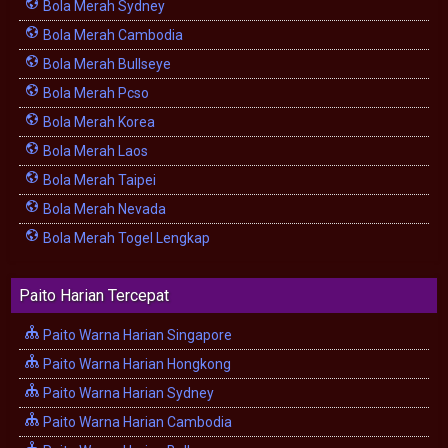
Bola Merah Sydney
Bola Merah Cambodia
Bola Merah Bullseye
Bola Merah Pcso
Bola Merah Korea
Bola Merah Laos
Bola Merah Taipei
Bola Merah Nevada
Bola Merah Togel Lengkap
Paito Harian Tercepat
Paito Warna Harian Singapore
Paito Warna Harian Hongkong
Paito Warna Harian Sydney
Paito Warna Harian Cambodia