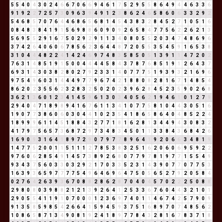
5
5
4
0
4
3
0
2
4
6
6
7
0
6
6
9
4
6
1
7
5
2
9
5
5
8
6
4
9
4
4
6
3
3
6
9
1
9
2
2
7
2
5
7
3
0
9
6
3
9
4
9
1
2
3
8
6
2
4
6
5
8
6
0
6
3
3
2
9
2
5
4
6
8
5
7
0
7
6
4
4
6
8
6
5
6
8
1
4
5
4
3
8
3
2
8
4
5
2
7
1
0
5
1
6
0
8
4
8
3
8
4
1
9
1
5
6
9
8
8
6
0
9
0
9
2
6
5
8
4
7
7
5
6
2
2
6
2
1
3
5
6
9
5
5
2
9
1
6
7
5
0
2
9
2
9
1
1
3
4
0
8
0
5
5
2
0
3
4
7
4
8
6
9
6
3
7
4
2
6
4
0
6
0
6
7
8
5
6
2
3
6
4
4
8
7
2
0
5
5
3
5
4
5
9
1
6
5
3
8
3
1
0
4
4
4
8
2
2
4
1
4
2
4
6
9
7
4
8
3
5
8
5
0
5
1
3
9
1
1
4
7
2
0
2
7
6
3
1
4
8
5
1
9
1
5
0
0
4
4
4
4
5
8
4
3
7
8
7
6
8
5
1
9
1
2
6
4
3
7
6
9
3
1
4
3
0
3
8
2
8
0
2
7
9
2
3
3
1
4
0
7
7
7
5
1
9
3
9
3
2
1
6
9
6
9
7
5
4
9
6
0
3
1
4
4
4
9
7
7
9
6
7
4
2
1
8
8
0
8
2
8
1
6
7
1
4
8
5
4
8
6
2
0
2
3
5
5
6
2
3
2
8
3
2
5
0
2
0
2
3
9
6
2
8
4
5
2
3
5
9
0
2
6
8
3
6
2
1
3
6
0
1
2
3
4
1
4
5
9
6
1
3
0
3
4
0
5
6
2
1
9
4
6
1
0
1
2
7
9
2
9
4
0
4
7
1
8
9
8
9
4
1
6
7
6
1
1
3
4
1
0
7
7
5
8
1
0
4
4
3
0
5
1
6
1
9
0
7
7
3
8
6
0
6
0
3
0
4
4
1
0
2
3
5
4
1
8
6
5
8
6
4
0
4
8
5
2
2
4
1
8
9
9
9
6
1
1
4
5
1
8
8
4
3
2
7
7
1
8
1
6
2
8
1
3
4
4
9
4
3
0
8
3
2
4
1
7
9
7
5
6
5
7
3
6
8
7
2
9
7
3
4
8
3
4
5
0
1
1
3
3
8
4
3
6
8
4
2
6
1
6
9
0
9
3
1
6
4
1
8
9
7
2
9
0
7
9
7
7
8
9
6
4
1
9
2
0
6
6
3
4
8
1
9
1
4
7
7
5
2
0
0
1
1
5
1
1
1
2
7
8
5
3
8
3
2
5
1
6
2
0
6
0
6
9
5
9
2
2
9
7
6
0
6
2
8
5
4
9
1
4
5
7
3
8
9
2
6
8
0
7
7
9
7
8
1
9
7
7
1
5
5
4
9
9
3
4
3
7
5
6
0
3
3
0
3
2
9
2
1
7
0
3
3
5
2
3
1
4
3
9
0
7
7
0
7
7
5
3
1
6
3
9
3
6
5
9
7
7
7
7
5
4
9
6
4
6
9
6
4
7
5
0
5
6
5
2
7
9
2
0
5
8
4
0
2
7
6
4
2
6
3
9
3
6
7
0
8
8
2
8
6
2
8
7
0
4
0
4
5
7
0
2
2
2
5
0
8
8
2
9
8
0
8
0
3
9
8
8
2
1
2
1
3
9
2
6
4
1
2
5
3
3
6
7
6
0
4
4
3
2
1
0
1
2
9
0
5
5
4
1
1
9
1
0
7
0
0
0
1
2
3
6
9
7
4
0
1
1
4
6
7
4
2
5
7
9
0
9
9
1
3
5
8
5
9
8
5
4
2
6
6
4
1
5
9
4
5
9
3
7
5
1
6
8
9
7
0
7
4
8
5
6
2
1
0
8
6
5
8
7
1
3
4
9
0
8
1
9
2
4
1
8
9
7
7
8
4
3
2
8
1
6
7
8
3
7
1
8