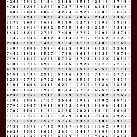
4
2
6
1
7
7
9
1
2
3
9
1
5
4
9
3
8
1
8
9
9
5
8
7
6
2
9
1
9
1
8
7
1
5
6
4
7
0
9
9
8
2
9
5
5
6
2
6
9
6
0
7
3
7
1
8
9
9
1
1
6
9
4
3
7
8
0
4
6
1
5
4
0
3
3
9
0
3
4
7
4
0
5
7
3
4
2
7
3
1
5
9
2
9
2
0
5
8
9
8
6
6
0
3
3
7
5
2
9
2
4
2
4
3
7
3
0
0
8
8
4
8
2
6
8
2
8
4
7
2
2
1
4
1
5
9
3
6
6
3
0
0
7
0
7
3
6
0
7
7
1
6
7
8
6
8
0
3
0
3
6
2
1
8
9
5
6
0
0
0
0
3
5
8
4
9
5
1
2
3
6
9
1
4
5
3
8
9
2
2
5
7
7
5
3
9
6
1
5
6
2
2
5
1
6
4
2
8
1
9
8
4
4
7
2
8
2
1
9
1
2
7
4
5
9
7
4
5
0
5
6
7
3
7
1
0
7
0
3
3
5
4
7
1
8
5
1
4
2
6
9
5
4
6
1
9
8
1
2
3
4
7
1
3
4
3
7
9
2
2
8
3
6
2
8
9
2
2
6
8
2
0
0
4
4
0
5
3
3
6
0
4
3
9
3
9
0
6
4
1
4
1
9
3
3
8
4
0
5
5
8
1
6
9
6
3
4
8
4
3
0
8
0
6
6
0
5
8
4
3
4
8
2
2
4
6
0
0
9
9
8
0
2
5
7
3
2
6
1
7
7
4
4
2
6
3
9
2
8
1
9
5
2
7
9
1
7
6
8
5
8
6
8
7
6
8
7
2
5
7
4
8
7
8
6
7
9
9
0
9
1
8
1
7
8
6
2
4
8
3
5
7
4
3
7
8
7
0
3
3
8
0
2
2
4
7
8
5
0
5
6
3
0
9
9
0
7
7
6
4
4
9
0
5
5
4
0
3
5
8
0
9
2
9
2
5
0
2
7
9
7
2
1
7
8
4
5
9
9
9
6
1
7
7
5
5
2
0
0
0
2
1
9
5
5
2
5
8
0
8
4
5
5
9
5
8
1
9
4
4
6
1
5
1
6
3
1
9
4
4
2
3
9
3
3
5
1
9
6
6
9
3
1
6
7
7
1
1
4
5
6
7
7
2
9
3
2
3
3
6
0
7
7
0
7
6
7
2
2
4
0
5
0
0
0
8
5
3
7
1
3
5
0
4
4
7
4
0
4
4
8
1
0
1
1
8
6
0
6
6
2
4
1
3
4
6
2
0
1
1
2
2
0
0
0
9
6
3
6
9
4
3
3
5
8
1
5
0
5
5
1
3
3
9
3
0
9
9
7
7
8
5
3
3
6
7
7
3
3
6
4
7
5
5
1
7
0
0
3
3
4
2
3
3
6
1
3
5
9
5
2
2
1
1
2
3
3
8
9
8
9
2
8
2
1
9
2
8
2
1
0
2
6
2
8
4
5
8
2
1
2
9
5
6
2
5
1
6
7
4
2
6
8
4
3
6
9
8
2
1
8
3
8
2
1
1
5
1
2
3
7
7
9
2
2
2
9
6
7
4
8
9
1
8
9
0
8
4
2
6
0
9
8
3
2
9
6
0
6
6
0
4
0
1
1
9
7
0
7
7
5
5
0
1
1
8
1
6
1
7
3
0
6
5
2
7
0
2
1
3
8
5
1
5
6
8
6
4
5
9
3
1
1
3
4
0
7
2
3
5
4
1
4
1
5
1
2
2
9
2
9
8
4
1
5
7
9
4
4
8
3
9
2
2
4
3
9
2
2
4
5
5
8
2
1
9
5
2
7
9
5
7
2
6
8
3
3
1
3
4
5
1
8
8
7
5
9
9
6
6
7
1
2
8
1
6
5
1
8
9
5
1
1
2
3
9
9
8
7
6
7
5
0
2
2
5
6
6
2
8
7
8
0
8
8
6
6
2
6
8
9
3
0
0
0
8
6
2
3
5
2
6
0
1
1
0
4
8
4
3
9
6
8
9
8
6
3
8
3
2
8
5
4
5
9
6
1
8
1
9
5
7
4
0
4
8
9
9
7
7
7
1
1
7
8
7
9
9
6
6
0
9
9
5
5