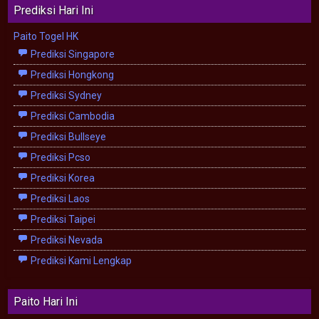
Prediksi Hari Ini
Paito Togel HK
Prediksi Singapore
Prediksi Hongkong
Prediksi Sydney
Prediksi Cambodia
Prediksi Bullseye
Prediksi Pcso
Prediksi Korea
Prediksi Laos
Prediksi Taipei
Prediksi Nevada
Prediksi Kami Lengkap
Paito Hari Ini