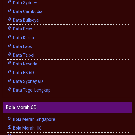
Data Sydney
Data Cambodia
Data Bullseye
Data Pcso
Data Korea
Data Laos
Data Taipei
Data Nevada
Data HK 6D
Data Sydney 6D
Data Togel Lengkap
Bola Merah 6D
Bola Merah Singapore
Bola Merah HK