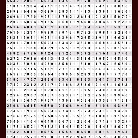
6
6
3
7
1
2
0
5
1
6
6
5
1
3
4
1
3
5
5
1
2
5
7
0
7
0
6
2
9
2
8
4
3
5
8
5
1
8
1
9
1
2
3
4
7
4
7
1
1
2
0
1
1
4
5
7
9
0
9
9
7
4
1
9
1
0
8
1
6
7
2
9
9
8
8
6
4
7
6
4
3
6
8
9
8
2
8
3
1
4
1
4
1
3
4
8
3
9
1
1
1
6
5
0
5
2
6
9
6
6
1
7
4
0
4
9
2
5
1
6
3
7
8
2
1
2
6
8
4
3
2
1
2
3
5
5
0
7
2
9
9
2
0
0
0
6
8
0
4
4
9
1
5
5
1
5
6
8
1
9
9
4
5
8
4
3
0
4
6
1
9
2
2
6
8
2
6
1
4
5
4
0
4
3
7
6
1
3
2
5
4
7
8
5
4
1
3
9
4
4
6
6
1
3
4
5
3
3
1
4
7
6
1
6
7
5
2
3
1
4
0
5
8
8
7
7
0
1
5
6
8
7
2
2
4
5
0
8
1
9
2
2
8
0
8
0
8
3
5
8
9
0
9
1
1
9
2
5
1
6
6
3
9
6
6
7
2
6
5
2
3
9
1
3
4
6
6
2
1
3
6
2
0
1
1
7
0
4
8
3
5
5
0
4
4
8
3
4
2
6
3
5
4
0
4
5
6
8
4
3
4
5
3
1
4
7
6
7
5
3
0
1
8
8
7
0
4
7
9
7
9
5
5
3
8
2
7
9
3
3
8
6
1
6
7
8
1
6
0
6
4
9
8
2
1
9
7
2
6
8
0
4
2
4
6
8
1
2
0
2
9
0
9
2
2
7
1
6
1
7
2
7
4
0
4
6
2
7
2
9
7
0
3
6
9
6
6
1
3
4
5
3
4
4
8
3
5
1
6
7
8
0
5
0
5
6
5
1
0
1
6
0
3
8
2
5
8
6
8
5
4
2
8
0
8
3
5
8
1
9
1
5
1
0
1
1
7
6
7
4
6
6
3
0
3
1
0
7
6
4
6
7
1
6
7
5
1
1
2
3
2
7
1
3
4
8
1
5
1
6
3
6
3
4
7
6
5
1
3
4
8
6
1
9
1
7
8
6
5
2
5
2
6
4
1
0
9
9
6
6
5
2
8
3
2
1
8
8
4
3
7
7
7
0
7
3
1
8
0
8
4
7
2
7
9
2
5
3
6
9
6
3
4
8
3
8
9
6
3
9
3
6
1
7
8
2
7
3
8
2
9
7
4
0
4
2
3
1
2
3
2
7
1
7
8
7
1
8
6
5
2
8
8
6
5
7
1
4
8
3
1
6
8
3
2
3
0
1
5
6
2
1
8
4
3
1
0
7
8
6
4
2
1
3
4
1
0
9
5
5
2
3
0
3
3
0
3
1
9
1
1
2
2
4
6
2
9
0
7
7
3
4
5
7
3
6
2
3
9
3
1
3
9
2
2
2
5
0
0
0
3
9
4
6
1
4
1
0
8
8
0
6
4
7
2
9
7
3
7
1
4
3
0
8
8
9
0
2
4
6
8
3
3
5
8
7
1
3
1
4
2
3
0
6
6
6
6
1
5
6
9
5
3
8
2
2
4
6
6
3
9
4
4
0
4
6
1
0
6
6
0
3
4
6
1
1
7
3
6
9
5
9
0
3
3
5
5
0
4
4
9
7
4
1
5
7
0
7
4
2
2
4
1
5
6
9
4
7
0
7
4
7
6
4
1
2
1
7
5
3
7
7
6
0
6
6
2
0
5
5
5
0
6
7
4
1
0
8
8
7
9
1
6
0
6
7
0
4
6
1
4
1
6
4
1
6
0
1
8
9
6
6
7
3
1
2
5
0
4
4
6
7
1
8
9
1
3
2
7
9
8
1
7
5
3
6
5
2
1
3
7
9
3
2
5
1
4
4
5
9
5
0
2
8
1
9
4
4
3
7
8
6
0
7
7
1
9
3
2
5
4
8
1
1
2
0
5
5
5
1
1
5
5
4
9
8
6
0
0
0
5
8
1
6
7
1
9
6
4
1
0
7
4
0
4
7
5
7
3
1
2
9
3
0
3
8
7
2
2
4
9
4
3
7
1
6
5
7
5
3
4
0
7
9
7