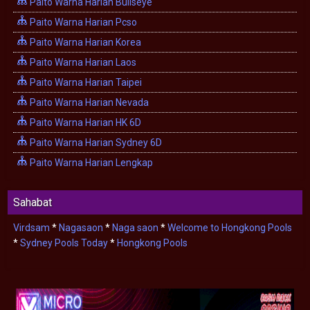
Paito Warna Harian Bullseye
Paito Warna Harian Pcso
Paito Warna Harian Korea
Paito Warna Harian Laos
Paito Warna Harian Taipei
Paito Warna Harian Nevada
Paito Warna Harian HK 6D
Paito Warna Harian Sydney 6D
Paito Warna Harian Lengkap
Sahabat
Virdsam
*
Nagasaon
*
Naga saon
*
Welcome to Hongkong Pools
*
Sydney Pools Today
*
Hongkong Pools