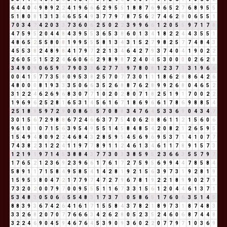
6
4
4
0
4
9
8
9
2
2
4
1
9
6
6
6
2
9
5
5
1
8
8
7
6
9
6
5
2
7
6
8
9
5
5
5
1
8
0
8
1
3
1
3
4
6
5
5
4
9
3
7
7
9
7
8
7
5
6
2
7
4
6
2
8
0
6
5
5
1
7
0
3
4
7
4
2
0
3
3
7
3
6
0
6
2
5
0
2
2
3
9
9
6
6
1
2
0
5
5
9
7
1
7
8
4
7
5
9
5
2
0
4
4
8
4
3
9
5
5
3
6
5
3
8
6
0
1
3
4
1
8
2
2
4
4
3
5
5
1
4
8
6
5
2
5
5
8
0
8
1
9
9
5
5
5
8
1
3
4
3
1
5
2
7
9
8
2
5
7
7
4
8
4
3
4
5
5
3
8
2
4
8
9
8
4
1
7
9
7
2
2
1
3
4
6
4
2
7
9
3
7
4
0
4
1
9
0
2
2
2
6
0
5
5
1
5
2
2
4
6
6
0
6
6
2
9
8
9
8
7
2
4
0
4
5
3
0
0
0
0
2
6
2
8
3
4
9
0
9
0
6
5
9
5
7
9
0
3
3
6
2
7
7
5
9
7
8
0
8
1
2
3
7
1
3
1
9
6
6
0
0
4
1
5
7
7
3
5
8
0
9
5
3
8
2
5
7
0
7
7
3
0
1
1
1
8
6
2
8
8
6
4
2
6
4
8
0
0
0
8
1
9
3
3
3
5
0
6
6
3
5
2
6
8
8
7
6
2
8
9
9
2
6
8
0
4
6
5
2
3
1
2
2
4
6
2
6
9
6
8
3
0
7
7
1
0
2
0
2
8
0
7
1
8
2
5
1
9
1
7
0
0
2
2
1
9
6
9
6
2
5
2
8
1
6
5
3
1
4
5
6
1
6
7
1
8
6
9
6
6
1
7
8
6
9
8
8
5
4
2
5
1
8
9
5
9
7
2
9
0
0
8
6
5
5
7
0
8
8
3
4
7
6
4
5
3
3
6
9
0
4
3
4
7
3
0
1
5
6
7
2
9
8
8
6
7
2
4
6
6
3
7
7
5
4
0
6
2
8
8
6
1
1
2
1
5
6
0
6
9
6
1
0
1
0
7
1
5
6
3
9
5
4
9
5
5
1
4
5
8
4
8
5
4
2
0
8
2
1
2
6
5
9
5
1
5
4
9
4
8
0
9
2
2
4
6
8
4
3
2
8
5
9
5
4
5
6
9
6
9
5
3
7
1
4
1
0
7
7
7
4
3
8
2
3
1
2
2
4
1
1
9
7
7
8
9
1
1
2
4
6
1
3
4
6
1
1
7
8
9
1
5
7
3
1
2
1
9
1
9
7
1
4
5
3
8
8
4
3
7
7
3
0
3
3
8
5
9
5
2
3
6
6
3
5
5
7
9
7
1
7
6
5
2
1
2
3
6
9
2
3
9
6
6
1
7
6
1
7
2
7
5
9
5
6
9
9
4
4
7
8
5
8
4
5
8
9
1
1
7
1
5
8
4
9
5
8
5
4
1
4
2
8
1
9
2
1
5
6
3
9
7
3
1
9
2
8
1
9
1
5
9
5
5
8
0
4
7
2
1
7
7
9
7
4
7
2
7
9
6
7
8
1
9
2
2
1
8
9
9
0
2
7
9
7
3
2
0
2
0
0
7
9
7
0
0
9
5
5
5
1
1
6
7
3
3
1
5
6
1
2
0
4
4
6
1
3
7
1
5
3
4
8
3
0
5
0
6
6
5
5
4
8
3
1
7
3
7
1
0
5
8
6
5
1
7
6
0
6
3
5
1
4
5
8
8
3
9
3
6
7
4
2
6
4
1
6
1
7
1
5
5
8
4
3
7
8
2
1
8
9
7
3
1
8
7
4
8
3
3
3
2
6
8
2
0
7
0
7
7
6
6
6
3
4
2
6
2
8
0
5
2
3
5
2
4
6
0
6
8
7
4
4
8
3
2
2
4
6
9
0
4
5
9
4
6
7
6
4
5
3
9
0
9
3
6
0
2
2
0
7
7
9
7
1
0
3
6
9