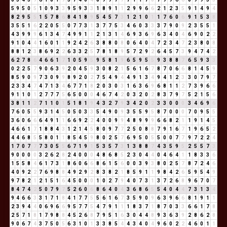
5
9
5
0
5
1
0
9
3
3
9
5
9
3
3
1
8
9
1
1
2
9
9
6
6
2
1
2
3
5
9
1
4
9
4
8
2
9
5
5
1
5
7
8
6
8
4
1
8
9
5
4
5
7
3
1
2
1
0
1
1
7
6
0
6
9
1
5
3
8
3
5
5
1
6
2
2
0
5
5
0
7
7
3
1
3
7
7
5
3
4
6
0
3
3
3
7
9
0
9
2
3
5
5
1
4
3
9
9
9
6
1
3
4
7
4
9
9
1
1
2
1
3
1
4
6
9
3
6
9
6
3
4
0
4
6
9
0
2
2
9
1
0
4
4
1
6
0
1
1
9
2
4
2
6
3
8
8
0
8
0
6
4
0
4
7
2
3
4
7
2
3
8
0
8
8
8
1
2
3
8
6
9
2
2
6
3
3
2
5
7
8
1
8
9
5
7
2
9
2
6
4
5
7
3
9
4
7
4
2
6
2
7
8
6
4
6
6
1
7
1
0
5
9
5
9
5
8
1
9
6
5
9
5
5
9
3
8
8
7
6
5
9
3
3
0
2
2
5
7
9
0
6
3
9
2
0
4
5
9
3
0
8
2
1
5
6
1
6
7
8
7
0
6
6
8
1
4
5
9
8
5
9
0
9
7
3
0
9
9
8
9
2
0
2
7
5
4
9
4
4
9
1
3
4
9
4
1
2
3
3
0
7
9
7
2
3
3
4
7
4
7
1
3
4
6
7
7
1
8
2
0
3
0
3
1
6
3
6
9
6
8
1
1
2
7
3
9
6
6
9
1
1
0
1
2
7
7
7
5
6
5
0
0
0
4
6
7
4
2
0
3
2
0
2
8
3
7
9
7
5
2
1
5
6
3
8
1
1
2
7
1
1
0
1
5
1
8
1
9
4
3
2
7
9
3
4
2
0
2
3
3
0
0
0
3
4
6
9
6
7
6
0
5
5
9
3
1
4
5
0
5
0
3
3
5
4
9
0
9
3
5
5
9
5
8
7
0
0
0
7
0
9
5
5
3
6
0
6
6
6
4
9
1
1
6
6
9
2
2
4
0
0
9
9
4
8
9
9
9
6
6
8
2
1
1
9
1
4
5
4
6
6
1
7
1
8
8
4
3
1
2
1
4
5
8
0
9
7
7
2
5
0
8
8
7
9
1
6
7
1
9
6
5
2
4
4
6
8
5
5
8
0
1
1
8
5
4
5
9
8
0
2
5
7
6
9
5
0
5
5
0
0
7
7
9
7
2
2
4
1
7
0
7
7
7
3
0
5
5
6
7
1
9
1
5
3
5
7
3
1
3
8
8
7
4
3
5
9
5
2
5
5
7
3
9
0
0
0
0
3
2
6
2
8
2
4
0
0
0
4
8
6
8
5
2
3
0
4
4
0
4
6
4
1
1
8
3
3
6
1
5
5
8
4
6
1
7
3
1
8
6
0
6
6
8
6
1
5
6
0
0
3
9
3
8
0
2
5
7
8
7
2
4
6
4
0
9
2
2
7
6
9
8
8
4
9
2
9
2
8
3
8
2
1
8
5
9
1
1
9
8
4
2
6
5
9
5
4
9
9
7
8
2
1
2
1
5
1
6
4
5
0
0
0
1
0
2
7
9
4
0
7
3
1
3
7
2
6
8
9
6
7
0
7
8
4
7
4
2
5
0
7
9
7
5
2
6
0
6
8
6
4
0
4
3
6
8
6
5
5
4
0
4
4
7
3
1
3
4
9
4
6
6
3
3
1
7
1
8
4
1
7
7
5
5
6
1
6
7
3
5
9
0
9
6
3
9
6
6
8
1
9
1
1
2
3
9
4
4
0
6
9
6
6
9
5
7
7
5
4
7
9
1
1
1
8
3
7
1
8
7
0
3
3
6
6
1
7
8
2
5
7
1
8
1
7
9
8
8
4
5
2
6
8
7
9
5
1
6
3
0
4
4
8
9
3
6
3
9
2
8
6
2
8
9
0
6
7
4
3
7
5
0
5
6
3
1
0
1
3
3
8
5
4
4
3
4
0
4
9
6
0
2
2
4
6
0
1
1