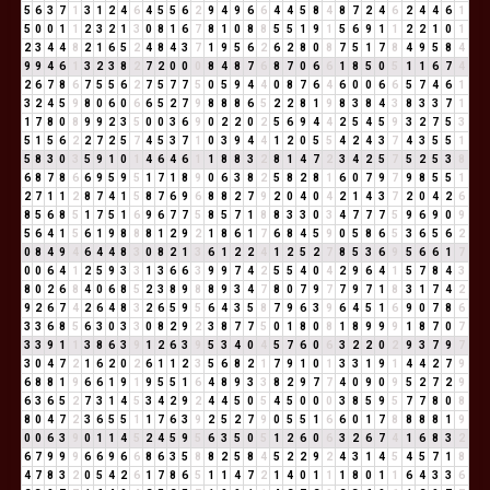
5
6
3
7
1
3
1
2
4
6
4
5
5
6
2
9
4
9
6
6
4
4
5
8
4
8
7
2
4
6
2
4
4
6
1
5
0
0
1
1
2
3
2
1
3
0
8
1
6
7
8
1
0
8
8
5
5
1
9
1
5
6
9
1
1
2
2
1
0
1
2
3
4
4
8
2
1
6
5
2
4
8
4
3
7
1
9
5
6
2
6
2
8
0
8
7
5
1
7
8
4
9
5
8
4
9
9
4
6
1
3
2
3
8
2
7
2
0
0
0
8
4
8
7
6
8
7
0
6
6
1
8
5
0
5
1
1
6
7
4
2
6
7
8
6
7
5
5
6
2
7
5
7
7
5
0
5
9
4
4
0
8
7
6
4
6
0
0
6
6
5
7
4
6
1
3
2
4
5
9
8
0
6
0
6
6
5
2
7
9
8
8
8
6
5
2
2
8
1
9
8
3
8
4
3
8
3
3
7
1
1
7
8
0
8
9
9
2
3
5
0
0
3
6
9
0
2
2
0
2
5
6
9
4
4
2
5
4
5
9
3
2
7
5
3
5
1
5
6
2
2
7
2
5
7
4
5
3
7
1
0
3
9
4
4
1
2
0
5
5
4
2
4
3
7
4
3
5
5
1
5
8
3
0
3
5
9
1
0
1
4
6
4
6
1
1
8
8
3
2
8
1
4
7
2
3
4
2
5
7
5
2
5
3
8
6
8
7
8
6
6
9
5
9
5
1
7
1
8
9
0
6
3
8
2
5
8
2
8
1
6
0
7
9
7
9
8
5
5
1
2
7
1
1
2
8
7
4
1
5
8
7
6
9
6
8
8
2
7
9
2
0
4
0
4
2
1
4
3
7
2
0
4
2
6
8
5
6
8
5
1
7
5
1
6
9
6
7
7
5
8
5
7
1
8
8
3
3
0
3
4
7
7
7
5
9
6
9
0
9
5
6
4
1
5
6
1
9
8
8
8
1
2
9
2
1
8
6
1
7
6
8
4
5
9
0
5
8
6
5
3
6
5
6
2
0
8
4
9
4
6
4
4
8
3
0
8
2
1
3
6
1
2
2
4
1
2
5
2
7
8
5
3
6
9
5
6
6
1
7
0
0
6
4
1
2
5
9
3
3
1
3
6
6
3
9
9
7
4
2
5
5
4
0
4
2
9
6
4
1
5
7
8
4
3
8
0
2
6
8
4
0
6
8
5
2
3
8
9
8
8
9
3
4
7
8
0
7
9
7
7
9
7
1
8
3
1
7
4
2
9
2
6
7
4
2
6
4
8
3
2
6
5
9
5
6
4
3
5
8
7
9
6
3
9
6
4
5
1
6
9
0
7
8
6
3
3
6
8
5
6
3
0
3
3
0
8
2
9
2
3
8
7
7
5
0
1
8
0
8
1
8
9
9
9
1
8
7
0
7
3
3
9
1
1
3
8
6
3
9
1
2
6
3
9
5
3
4
0
4
5
7
6
0
6
3
2
2
0
2
9
3
7
9
7
3
0
4
7
2
1
6
2
0
2
6
1
1
2
3
5
6
8
2
1
7
9
1
0
1
3
3
1
9
1
4
4
2
7
9
6
8
8
1
9
6
6
1
9
1
9
5
5
1
6
4
8
9
3
3
8
2
9
7
7
4
0
9
0
9
5
2
7
2
9
6
3
6
5
2
7
3
1
4
5
3
4
2
9
2
4
4
5
0
5
4
5
0
0
0
3
8
5
9
5
7
7
8
0
8
8
0
4
7
2
3
6
5
5
1
1
7
6
3
9
2
5
2
7
9
0
5
5
1
6
6
0
1
7
8
8
8
8
1
9
0
0
6
3
9
0
1
1
4
5
2
4
5
9
5
6
3
5
0
5
1
2
6
0
6
3
2
6
7
4
1
6
8
3
2
6
7
9
9
9
6
6
9
6
6
8
6
3
5
8
8
2
5
8
4
5
2
2
9
2
4
3
1
4
5
4
5
7
1
8
4
7
8
3
2
0
5
4
2
6
1
7
8
6
5
1
1
4
7
2
1
4
0
1
1
1
8
0
1
1
6
4
3
3
6