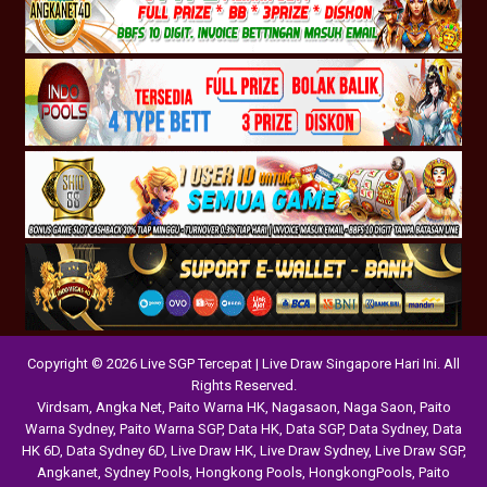
Copyright © 2026 Live SGP Tercepat | Live Draw Singapore Hari Ini. All
Rights Reserved.
Virdsam
,
Angka Net
,
Paito Warna HK
,
Nagasaon
,
Naga Saon
,
Paito
Warna Sydney
,
Paito Warna SGP
,
Data HK
,
Data SGP
,
Data Sydney
,
Data
HK 6D
,
Data Sydney 6D
,
Live Draw HK
,
Live Draw Sydney
,
Live Draw SGP
,
Angkanet
,
Sydney Pools
,
Hongkong Pools
,
HongkongPools
,
Paito