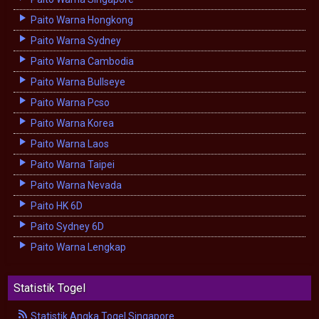
Paito Warna Hongkong
Paito Warna Sydney
Paito Warna Cambodia
Paito Warna Bullseye
Paito Warna Pcso
Paito Warna Korea
Paito Warna Laos
Paito Warna Taipei
Paito Warna Nevada
Paito HK 6D
Paito Sydney 6D
Paito Warna Lengkap
Statistik Togel
Statistik Angka Togel Singapore