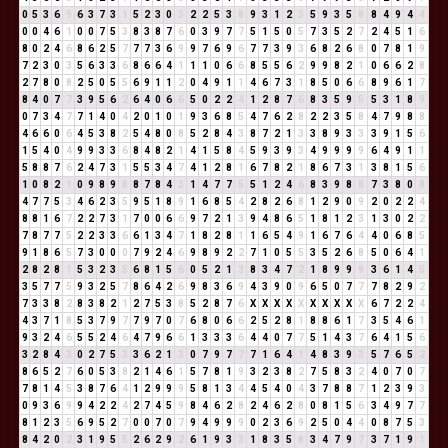
0
5
3
6
9
6
3
7
3
1
5
2
3
0
3
2
2
5
3
8
9
3
1
2
3
5
9
3
5
8
8
4
9
4
4
0
0
4
6
1
0
0
7
5
3
8
3
8
7
6
0
3
9
7
7
5
1
5
0
5
7
3
5
2
7
2
4
5
1
6
8
0
2
4
6
8
6
2
5
7
7
7
3
6
9
9
7
6
9
6
7
7
3
9
3
6
8
2
6
8
0
7
8
1
9
7
2
3
0
3
5
6
3
3
6
8
6
6
4
1
1
1
0
6
6
8
5
5
6
2
9
9
8
2
1
0
6
6
2
8
2
7
8
0
8
2
5
0
5
5
6
9
1
1
2
0
4
9
1
1
4
6
7
3
1
8
5
0
6
6
8
9
6
1
7
8
4
0
7
7
3
9
5
6
2
6
4
0
6
6
5
0
2
2
4
1
2
8
7
6
8
3
5
9
5
5
3
1
8
9
0
7
3
4
7
7
1
4
0
4
2
0
1
0
1
9
3
6
8
5
4
7
6
2
8
2
2
3
5
8
4
7
9
8
8
4
6
6
0
6
4
5
3
8
2
5
4
8
0
8
5
2
8
4
3
8
7
2
1
3
3
8
9
3
3
3
9
1
5
6
1
5
4
0
4
9
9
3
3
6
8
4
8
2
1
4
1
5
8
4
5
9
3
9
3
4
9
9
9
9
6
4
9
1
1
5
8
8
7
6
2
4
7
3
1
5
5
3
4
7
4
1
2
8
1
6
7
8
2
1
8
6
7
3
1
3
8
1
5
6
1
0
8
2
1
0
9
8
9
8
8
7
8
4
3
1
4
7
7
5
5
1
2
4
6
8
3
9
8
8
7
3
8
0
8
4
7
7
5
3
4
6
2
3
5
9
5
1
8
9
1
6
8
5
4
2
8
2
6
8
1
2
9
0
9
2
0
2
2
4
8
8
1
6
7
2
2
7
3
1
7
0
0
6
6
9
7
2
1
3
9
4
8
6
5
1
8
1
2
3
1
3
0
2
2
7
8
7
7
5
2
2
3
3
6
6
1
3
4
7
1
8
2
8
1
1
6
5
4
9
1
6
7
6
4
4
0
6
8
5
9
1
8
6
5
7
3
0
0
0
7
9
2
4
6
9
8
9
2
2
7
1
0
5
5
3
5
2
6
8
5
0
6
4
1
2
8
2
8
1
5
3
2
3
5
6
8
1
5
6
0
5
2
1
3
8
3
4
7
2
1
8
9
9
9
3
6
1
4
5
3
5
7
7
5
9
3
2
5
7
8
6
4
2
6
9
8
3
6
9
4
3
9
0
9
6
5
0
7
7
7
8
2
9
2
7
3
3
8
2
8
3
8
2
1
2
7
5
3
8
5
2
8
7
6
X
X
X
X
X
X
X
X
X
X
6
7
2
2
4
4
3
7
1
8
5
3
7
9
7
7
9
7
0
7
6
8
0
6
6
2
5
2
8
1
8
8
6
1
7
3
5
4
6
1
9
3
2
4
6
5
5
2
4
6
4
7
9
6
6
1
3
3
3
6
4
4
0
7
7
5
1
4
3
7
6
4
1
5
6
3
2
8
4
3
0
2
7
5
3
3
6
2
1
3
0
7
9
7
7
7
1
6
4
1
4
8
3
9
3
5
7
6
5
2
8
6
5
2
7
6
0
5
3
8
2
1
4
6
1
5
7
8
1
9
3
2
3
8
2
7
5
8
3
2
4
0
7
0
7
7
8
1
4
5
3
8
7
6
4
1
2
9
9
9
5
8
1
3
4
4
5
4
0
4
3
7
8
8
7
1
2
3
9
3
0
9
3
6
9
9
4
2
2
4
2
7
4
5
9
8
4
6
2
8
2
4
6
2
8
0
8
1
5
6
3
4
9
7
7
8
1
2
3
5
6
9
5
2
7
0
0
7
0
7
9
4
9
9
9
0
2
3
6
9
2
5
0
4
4
0
8
7
5
3
8
4
2
0
2
3
1
9
5
5
2
6
2
9
2
6
1
9
3
3
1
8
3
5
8
3
4
7
9
7
3
7
1
9
1