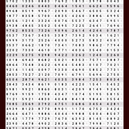
5
7
0
2
2
1
3
3
5
8
0
8
0
3
3
7
6
9
2
2
1
8
1
3
4
3
9
7
8
6
0
0
4
3
7
0
4
6
0
6
0
2
4
6
1
0
4
4
3
7
0
4
6
4
1
1
5
4
1
5
6
6
2
4
6
9
5
9
6
6
8
9
6
8
5
0
5
1
9
1
9
9
6
7
4
2
0
9
0
9
5
4
6
7
4
6
5
0
5
5
5
3
2
4
6
1
8
7
7
5
8
3
5
8
4
5
7
0
0
0
4
8
3
5
8
4
2
6
0
6
3
8
8
6
5
4
9
9
5
5
6
0
5
6
2
1
2
1
4
5
3
3
2
4
6
0
0
7
6
4
5
5
3
7
1
6
3
4
7
2
5
9
5
1
6
3
9
3
8
2
4
8
4
5
9
3
5
0
2
2
5
4
9
5
5
7
2
2
5
7
2
6
4
1
5
7
6
9
6
6
9
7
6
2
8
8
5
3
5
8
7
3
2
6
8
9
0
9
6
6
2
6
1
4
5
4
2
4
4
8
0
7
8
7
6
0
5
3
7
1
7
3
6
7
4
3
4
3
5
8
3
3
8
7
6
7
3
9
2
2
9
0
3
4
7
1
6
2
1
3
0
9
9
9
9
3
1
7
3
1
2
5
2
6
8
4
0
0
0
0
5
2
7
3
1
5
8
3
2
5
4
5
0
1
1
3
5
3
7
1
0
6
6
2
8
1
8
7
0
7
7
3
4
1
5
7
0
8
3
2
9
8
6
2
8
7
7
9
4
4
2
2
0
2
2
7
3
3
0
3
4
6
1
0
1
0
7
7
1
8
4
0
3
6
9
3
5
4
0
4
0
1
5
3
8
2
2
2
9
2
5
2
7
5
3
9
2
9
8
8
9
4
2
2
4
3
2
6
2
8
1
2
4
0
4
3
2
6
0
6
1
0
1
8
9
6
9
4
3
7
8
6
8
2
1
5
0
2
1
3
8
3
5
3
8
7
5
7
1
8
3
8
8
7
6
6
8
6
4
1
7
5
4
8
3
3
6
2
2
4
6
9
4
4
8
5
4
8
3
2
0
1
0
7
7
7
0
2
1
3
9
2
1
4
5
1
1
4
5
9
0
0
9
7
7
9
3
3
0
3
4
6
9
0
9
5
8
5
2
7
7
7
3
1
4
2
8
5
3
8
7
5
2
7
9
2
1
2
0
2
7
0
9
1
1
6
7
9
1
1
5
6
9
6
6
2
7
5
0
5
6
5
0
4
4
2
8
7
4
2
9
6
2
1
3
4
0
3
5
8
3
9
8
4
3
7
2
5
3
8
8
0
3
4
7
2
8
4
3
7
3
4
3
4
7
8
6
1
9
1
0
1
8
3
2
4
2
2
0
2
1
5
4
1
5
5
4
5
2
7
5
9
8
1
9
9
9
2
1
3
8
8
6
0
6
8
0
3
1
4
4
2
0
9
9
8
1
4
9
4
9
2
6
9
6
8
7
6
9
6
9
1
5
9
5
1
7
5
8
4
4
3
4
7
2
1
0
7
4
2
5
1
9
5
5
5
8
1
5
6
7
1
2
1
3
5
9
2
1
3
4
8
3
0
3
4
0
4
8
3
8
4
1
8
9
9
8
4
4
8
3
5
5
4
9
7
0
8
5
4
2
5
6
9
6
3
7
9
2
2
4
7
5
1
6
3
6
8
6
5
3
4
5
4
9
4
2
8
1
9
4
9
3
9
3
8
1
2
3
5
8
7
7
0
7
8
9
0
1
1
1
1
7
0
7
6
7
5
2
7
3
4
2
4
6
2
6
6
4
1
6
4
7
1
8
9
8
8
6
5
4
0
4
4
8
9
9
8
8
7
5
0
0
4
4
8
5
0
7
7
8
1
4
3
7
1
7
7
9
7
7
7
2
9
2
7
6
7
0
7
6
3
9
2
2
8
1
4
5
9
0
8
9
2
2
2
3
9
0
9
4
4
7
8
6
4
9
0
2
2
2
8
3
6
9
2
8
9
0
9
7
9
9
8
8
7
1
2
0
2
3
8
7
1
8
0
5
0
7
7
4
2
3
8
2
5
1
1
4
5
2
9
4
7
2
2
9
4
6
1
0
0
8
1
9