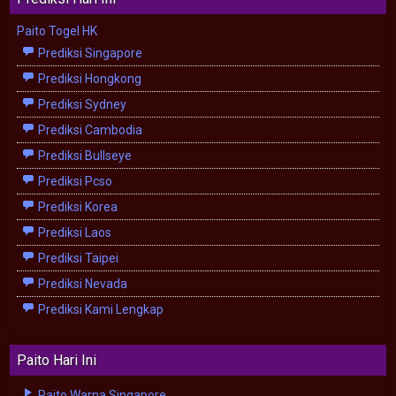
Paito Togel HK
Prediksi Singapore
Prediksi Hongkong
Prediksi Sydney
Prediksi Cambodia
Prediksi Bullseye
Prediksi Pcso
Prediksi Korea
Prediksi Laos
Prediksi Taipei
Prediksi Nevada
Prediksi Kami Lengkap
Paito Hari Ini
Paito Warna Singapore