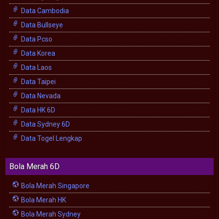
Data Cambodia
Data Bullseye
Data Pcso
Data Korea
Data Laos
Data Taipei
Data Nevada
Data HK 6D
Data Sydney 6D
Data Togel Lengkap
Bola Merah 6D
Bola Merah Singapore
Bola Merah HK
Bola Merah Sydney