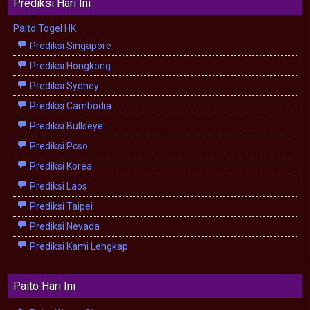
Prediksi Hari Ini
Paito Togel HK
Prediksi Singapore
Prediksi Hongkong
Prediksi Sydney
Prediksi Cambodia
Prediksi Bullseye
Prediksi Pcso
Prediksi Korea
Prediksi Laos
Prediksi Taipei
Prediksi Nevada
Prediksi Kami Lengkap
Paito Hari Ini