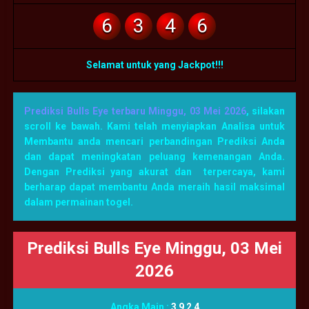
6
3
4
6
Selamat untuk yang Jackpot!!!
Prediksi Bulls Eye terbaru Minggu, 03 Mei 2026
, silakan
scroll ke bawah. Kami telah menyiapkan Analisa untuk
Membantu anda mencari perbandingan Prediksi Anda
dan dapat meningkatan peluang kemenangan Anda.
Dengan Prediksi yang akurat dan terpercaya, kami
berharap dapat membantu Anda meraih hasil maksimal
dalam permainan togel.
Prediksi Bulls Eye Minggu, 03 Mei
2026
Angka Main :
3 9 2 4