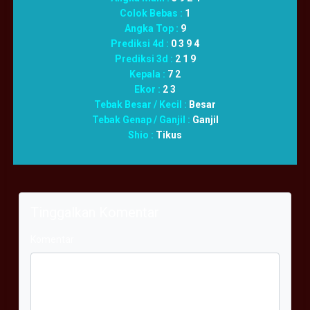
Colok Bebas :
1
Angka Top :
9
Prediksi 4d :
0 3 9 4
Prediksi 3d :
2 1 9
Kepala :
7 2
Ekor :
2 3
Tebak Besar / Kecil :
Besar
Tebak Genap / Ganjil :
Ganjil
Shio :
Tikus
Tinggalkan Komentar
Komentar