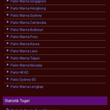
Paito Warna Singapore
Paito Warna Hongkong
Paito Warna Sydney
Paito Warna Cambodia
Paito Warna Bullseye
Paito Warna Pcso
Paito Warna Korea
Paito Warna Laos
Paito Warna Taipei
Paito Warna Nevada
Paito HK 6D
Paito Sydney 6D
Paito Warna Lengkap
Statistik Togel