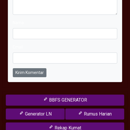
Nama
Email
Kirim Komentar
BBFS GENERATOR
Generator LN
Rumus Harian
Rekap Kumat