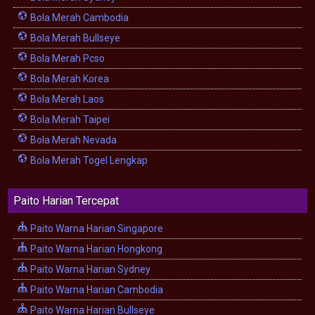
Bola Merah Cambodia
Bola Merah Bullseye
Bola Merah Pcso
Bola Merah Korea
Bola Merah Laos
Bola Merah Taipei
Bola Merah Nevada
Bola Merah Togel Lengkap
Paito Harian Tercepat
Paito Warna Harian Singapore
Paito Warna Harian Hongkong
Paito Warna Harian Sydney
Paito Warna Harian Cambodia
Paito Warna Harian Bullseye