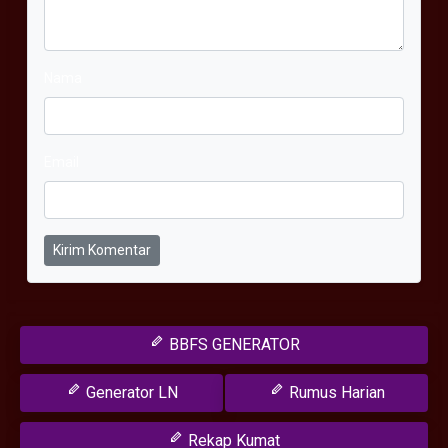
Nama
Email
Kirim Komentar
BBFS GENERATOR
Generator LN
Rumus Harian
Rekap Kumat