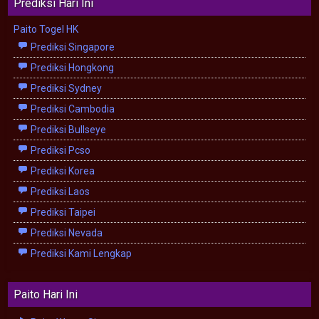
Prediksi Hari Ini
Paito Togel HK
Prediksi Singapore
Prediksi Hongkong
Prediksi Sydney
Prediksi Cambodia
Prediksi Bullseye
Prediksi Pcso
Prediksi Korea
Prediksi Laos
Prediksi Taipei
Prediksi Nevada
Prediksi Kami Lengkap
Paito Hari Ini