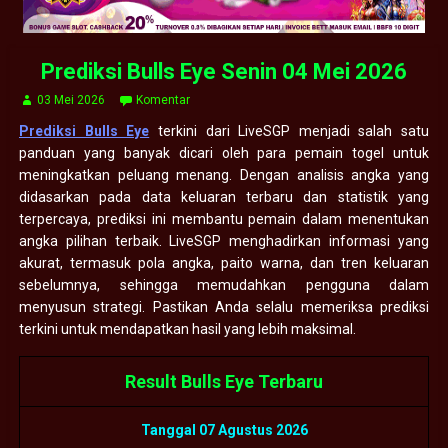
Prediksi Bulls Eye Senin 04 Mei 2026
03 Mei 2026
Komentar
Prediksi Bulls Eye
terkini dari LiveSGP menjadi salah satu
panduan yang banyak dicari oleh para pemain togel untuk
meningkatkan peluang menang. Dengan analisis angka yang
didasarkan pada data keluaran terbaru dan statistik yang
terpercaya, prediksi ini membantu pemain dalam menentukan
angka pilihan terbaik. LiveSGP menghadirkan informasi yang
akurat, termasuk pola angka, paito warna, dan tren keluaran
sebelumnya, sehingga memudahkan pengguna dalam
menyusun strategi. Pastikan Anda selalu memeriksa prediksi
terkini untuk mendapatkan hasil yang lebih maksimal.
Result Bulls Eye Terbaru
Tanggal 07 Agustus 2026