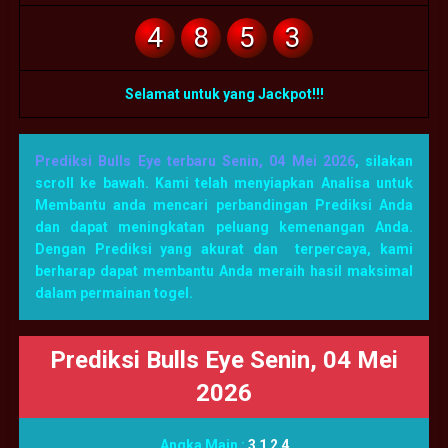
4
8
5
3
Selamat untuk yang Jackpot!!!
Prediksi Bulls Eye terbaru Senin, 04 Mei 2026
, silakan
scroll ke bawah. Kami telah menyiapkan Analisa untuk
Membantu anda mencari perbandingan Prediksi Anda
dan dapat meningkatan peluang kemenangan Anda.
Dengan Prediksi yang akurat dan terpercaya, kami
berharap dapat membantu Anda meraih hasil maksimal
dalam permainan togel.
Prediksi Bulls Eye Senin, 04 Mei
2026
Angka Main :
3 1 2 4