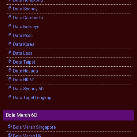
Data Sydney
Data Cambodia
Data Bullseye
Data Pcso
Data Korea
Data Laos
Data Taipei
Data Nevada
Data HK 6D
Data Sydney 6D
Data Togel Lengkap
Bola Merah 6D
Bola Merah Singapore
Bola Merah HK