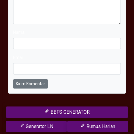
Nama
Email
Kirim Komentar
BBFS GENERATOR
Generator LN
Rumus Harian