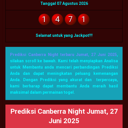
Tanggal 07 Agustus 2026
1
4
7
1
Selamat untuk yang Jackpot!!!
Prediksi Canberra Night terbaru Jumat, 27 Juni 2025
,
silakan scroll ke bawah. Kami telah menyiapkan Analisa
untuk Membantu anda mencari perbandingan Prediksi
Anda dan dapat meningkatan peluang kemenangan
Anda. Dengan Prediksi yang akurat dan terpercaya,
kami berharap dapat membantu Anda meraih hasil
maksimal dalam permainan togel.
Prediksi Canberra Night Jumat, 27
Juni 2025