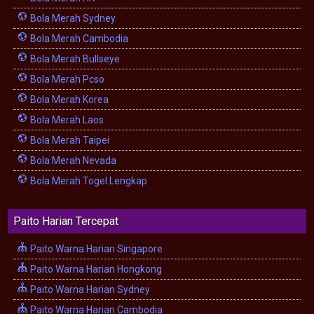
Bola Merah Sydney
Bola Merah Cambodia
Bola Merah Bullseye
Bola Merah Pcso
Bola Merah Korea
Bola Merah Laos
Bola Merah Taipei
Bola Merah Nevada
Bola Merah Togel Lengkap
Paito Harian Tercepat
Paito Warna Harian Singapore
Paito Warna Harian Hongkong
Paito Warna Harian Sydney
Paito Warna Harian Cambodia