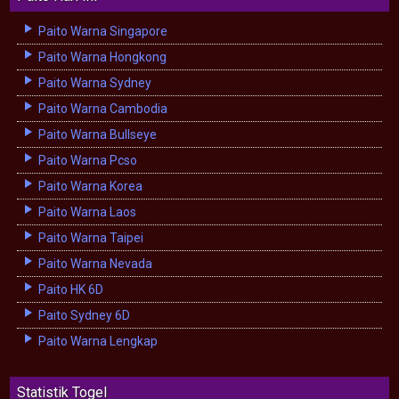
Paito Warna Singapore
Paito Warna Hongkong
Paito Warna Sydney
Paito Warna Cambodia
Paito Warna Bullseye
Paito Warna Pcso
Paito Warna Korea
Paito Warna Laos
Paito Warna Taipei
Paito Warna Nevada
Paito HK 6D
Paito Sydney 6D
Paito Warna Lengkap
Statistik Togel